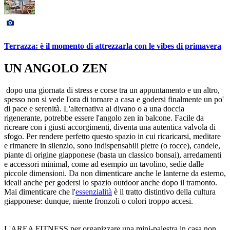
Terrazza: è il momento di attrezzarla con le vibes di primavera
UN ANGOLO ZEN
dopo una giornata di stress e corse tra un appuntamento e un altro,
spesso non si vede l'ora di tornare a casa e godersi finalmente un po'
di pace e serenità. L'alternativa al divano o a una doccia
rigenerante, potrebbe essere l'angolo zen in balcone. Facile da
ricreare con i giusti accorgimenti, diventa una autentica valvola di
sfogo. Per rendere perfetto questo spazio in cui ricaricarsi, meditare
e rimanere in silenzio, sono indispensabili pietre (o rocce), candele,
piante di origine giapponese (basta un classico bonsai), arredamenti
e accessori minimal, come ad esempio un tavolino, sedie dalle
piccole dimensioni. Da non dimenticare anche le lanterne da esterno,
ideali anche per godersi lo spazio outdoor anche dopo il tramonto.
Mai dimenticare che l'
essenzialità
è il tratto distintivo della cultura
giapponese: dunque, niente fronzoli o colori troppo accesi.
L'AREA FITNESS
per organizzare una mini-palestra in casa non