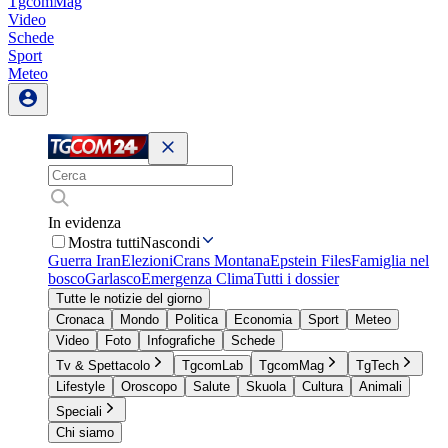
TgcomMag
Video
Schede
Sport
Meteo
In evidenza
Mostra tutti
Nascondi
Guerra Iran
Elezioni
Crans Montana
Epstein Files
Famiglia nel
bosco
Garlasco
Emergenza Clima
Tutti i dossier
Tutte le notizie del giorno
Cronaca
Mondo
Politica
Economia
Sport
Meteo
Video
Foto
Infografiche
Schede
Tv & Spettacolo
TgcomLab
TgcomMag
TgTech
Lifestyle
Oroscopo
Salute
Skuola
Cultura
Animali
Speciali
Chi siamo