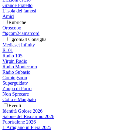
Grande Fratello
L'isola dei famosi
Amici
Rubriche
Oroscopo
#tgcom24amarcord
Tgcom24 Consiglia
Mediaset Infinity
R101
Radio 105
Virgin Radio
Radio Montecarlo
Radio Subasio
Comingsoon
Superguidatv
Zuppa di Porro
Non Sprecare
Cotto e Mangiato
Eventi
Identità Golose 2026
Salone del Risparmio 2026
Fuorisalone 2026
L'Artigiano in Fiera 2025