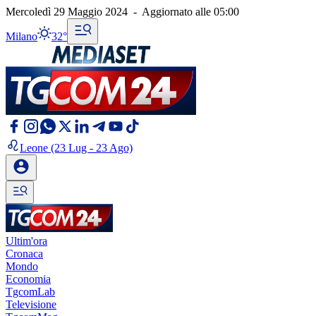
Mercoledì 29 Maggio 2024
-
Aggiornato alle
05:00
Milano
32°
Leone
(23 Lug - 23 Ago)
Ultim'ora
Cronaca
Mondo
Economia
TgcomLab
Televisione