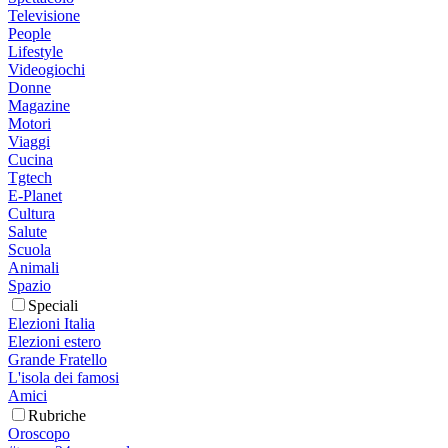
Televisione
People
Lifestyle
Videogiochi
Donne
Magazine
Motori
Viaggi
Cucina
Tgtech
E-Planet
Cultura
Salute
Scuola
Animali
Spazio
Speciali
Elezioni Italia
Elezioni estero
Grande Fratello
L'isola dei famosi
Amici
Rubriche
Oroscopo