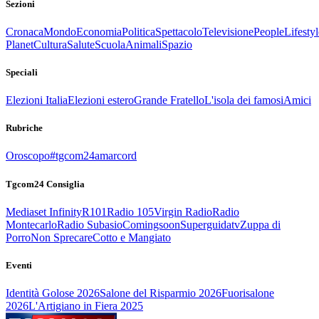
Sezioni
Cronaca
Mondo
Economia
Politica
Spettacolo
Televisione
People
Lifestyl
Planet
Cultura
Salute
Scuola
Animali
Spazio
Speciali
Elezioni Italia
Elezioni estero
Grande Fratello
L'isola dei famosi
Amici
Rubriche
Oroscopo
#tgcom24amarcord
Tgcom24 Consiglia
Mediaset Infinity
R101
Radio 105
Virgin Radio
Radio
Montecarlo
Radio Subasio
Comingsoon
Superguidatv
Zuppa di
Porro
Non Sprecare
Cotto e Mangiato
Eventi
Identità Golose 2026
Salone del Risparmio 2026
Fuorisalone
2026
L'Artigiano in Fiera 2025