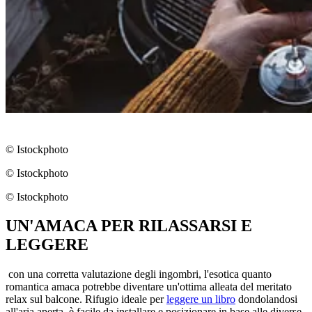
© Istockphoto
© Istockphoto
© Istockphoto
UN'AMACA PER RILASSARSI E
LEGGERE
con una corretta valutazione degli ingombri, l'esotica quanto
romantica amaca potrebbe diventare un'ottima alleata del meritato
relax sul balcone. Rifugio ideale per
leggere un libro
dondolandosi
all'aria aperta, è facile da installare e posizionare in base alle diverse