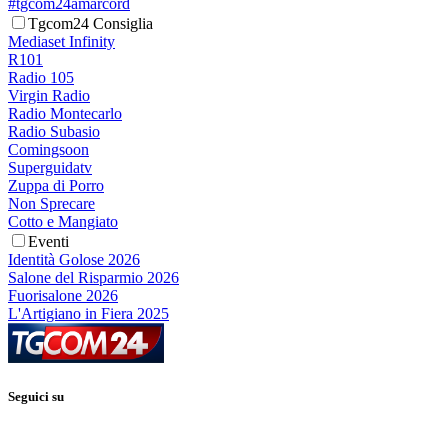
#tgcom24amarcord
Tgcom24 Consiglia
Mediaset Infinity
R101
Radio 105
Virgin Radio
Radio Montecarlo
Radio Subasio
Comingsoon
Superguidatv
Zuppa di Porro
Non Sprecare
Cotto e Mangiato
Eventi
Identità Golose 2026
Salone del Risparmio 2026
Fuorisalone 2026
L'Artigiano in Fiera 2025
Seguici su