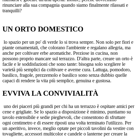
rinunciare alla sua compagnia quando siamo finalmente rilassati e
tranquilli?
UN ORTO DOMESTICO
lo spazio per un po' di verde lo si trova sempre. Non solo per fiori e
piante ornamentali, che colorano l'ambiente e regalano allegria, ma
anche per coltivare erbe aromatiche. Preziose in cucina, non
possono proprio mancare sul terrazzo. D'altra parte, creare un orto è
facile e le soddisfazioni che sono tante: bisogna solo scegliere le
varietà più semplici da coltivare e averne cura. Lattuga, pomodoro,
basilico, fragole, prezzemolo e basilico sono senza dubbio quelle
capaci di rendere la vita più semplice, genuina e gustosa.
EVVIVA LA CONVIVIALITÀ
uno dei piaceri più grandi per chi ha un terrazzo è ospitare amici per
cene e grigliate. Se lo spazio a disposizione è minimo, puntiamo su
tavolo estensibile e sedie pieghevoli, che consentono di sfruttare
ogni centimetro e di essere riposti una volta terminato l'utilizzo. Per
un aperitivo, invece, meglio optate per piccoli tavolini da vestire con
tovagliette, accessori multicolor e candele o lanterne per creare la