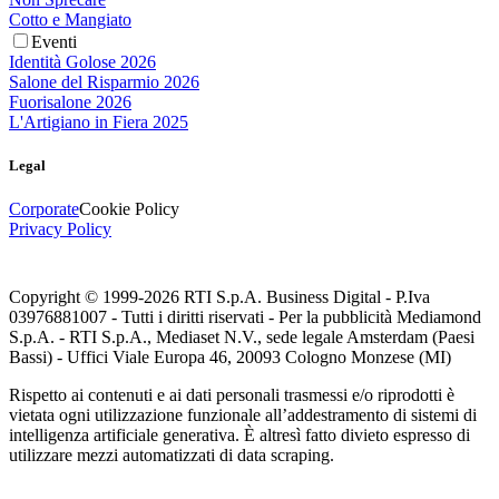
Cotto e Mangiato
Eventi
Identità Golose 2026
Salone del Risparmio 2026
Fuorisalone 2026
L'Artigiano in Fiera 2025
Legal
Corporate
Cookie Policy
Privacy Policy
Copyright © 1999-
2026
RTI S.p.A. Business Digital - P.Iva
03976881007 - Tutti i diritti riservati - Per la pubblicità Mediamond
S.p.A. - RTI S.p.A., Mediaset N.V., sede legale Amsterdam (Paesi
Bassi) - Uffici Viale Europa 46, 20093 Cologno Monzese (MI)
Rispetto ai contenuti e ai dati personali trasmessi e/o riprodotti è
vietata ogni utilizzazione funzionale all’addestramento di sistemi di
intelligenza artificiale generativa. È altresì fatto divieto espresso di
utilizzare mezzi automatizzati di data scraping.