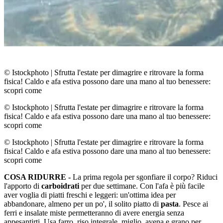
© Istockphoto
|
Sfrutta l'estate per dimagrire e ritrovare la forma
fisica! Caldo e afa estiva possono dare una mano al tuo benessere:
scopri come
© Istockphoto
|
Sfrutta l'estate per dimagrire e ritrovare la forma
fisica! Caldo e afa estiva possono dare una mano al tuo benessere:
scopri come
© Istockphoto
|
Sfrutta l'estate per dimagrire e ritrovare la forma
fisica! Caldo e afa estiva possono dare una mano al tuo benessere:
scopri come
COSA RIDURRE -
La prima regola per sgonfiare il corpo? Riduci
l'apporto di
carboidrati
per due settimane. Con l'afa è più facile
aver voglia di piatti freschi e leggeri: un'ottima idea per
abbandonare, almeno per un po', il solito piatto di
pasta
. Pesce ai
ferri e insalate miste permetteranno di avere energia senza
appesantirti. Usa farro, riso integrale, miglio, avena e grano per