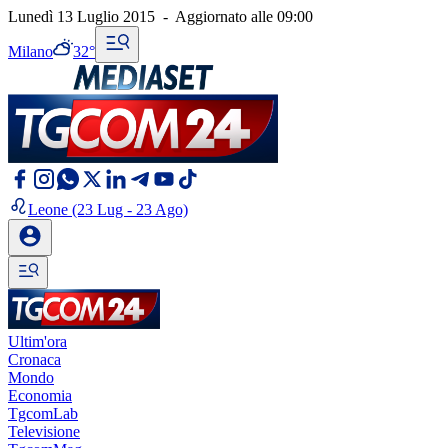
Lunedì 13 Luglio 2015
-
Aggiornato alle
09:00
Milano
32°
Leone
(23 Lug - 23 Ago)
Ultim'ora
Cronaca
Mondo
Economia
TgcomLab
Televisione