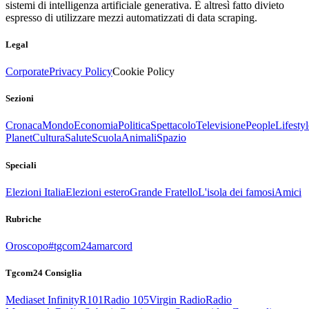
sistemi di intelligenza artificiale generativa. È altresì fatto divieto
espresso di utilizzare mezzi automatizzati di data scraping.
Legal
Corporate
Privacy Policy
Cookie Policy
Sezioni
Cronaca
Mondo
Economia
Politica
Spettacolo
Televisione
People
Lifestyl
Planet
Cultura
Salute
Scuola
Animali
Spazio
Speciali
Elezioni Italia
Elezioni estero
Grande Fratello
L'isola dei famosi
Amici
Rubriche
Oroscopo
#tgcom24amarcord
Tgcom24 Consiglia
Mediaset Infinity
R101
Radio 105
Virgin Radio
Radio