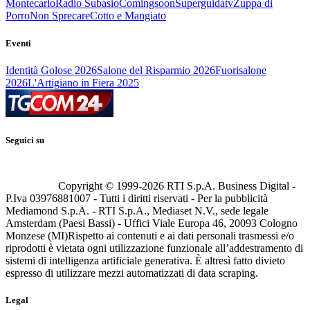
Montecarlo
Radio Subasio
Comingsoon
Superguidatv
Zuppa di
Porro
Non Sprecare
Cotto e Mangiato
Eventi
Identità Golose 2026
Salone del Risparmio 2026
Fuorisalone
2026
L'Artigiano in Fiera 2025
Seguici su
Copyright © 1999-
2026
RTI S.p.A. Business Digital -
P.Iva 03976881007 - Tutti i diritti riservati - Per la pubblicità
Mediamond S.p.A. - RTI S.p.A., Mediaset N.V., sede legale
Amsterdam (Paesi Bassi) - Uffici Viale Europa 46, 20093 Cologno
Monzese (MI)
Rispetto ai contenuti e ai dati personali trasmessi e/o
riprodotti è vietata ogni utilizzazione funzionale all’addestramento di
sistemi di intelligenza artificiale generativa. È altresì fatto divieto
espresso di utilizzare mezzi automatizzati di data scraping.
Legal