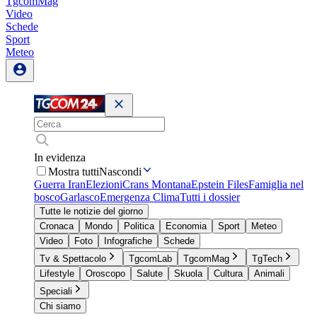
TgcomMag
Video
Schede
Sport
Meteo
In evidenza
Mostra tutti
Nascondi
Guerra Iran
Elezioni
Crans Montana
Epstein Files
Famiglia nel
bosco
Garlasco
Emergenza Clima
Tutti i dossier
Tutte le notizie del giorno
Cronaca
Mondo
Politica
Economia
Sport
Meteo
Video
Foto
Infografiche
Schede
Tv & Spettacolo
TgcomLab
TgcomMag
TgTech
Lifestyle
Oroscopo
Salute
Skuola
Cultura
Animali
Speciali
Chi siamo