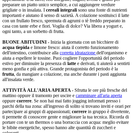
preparare un piatto unico semplice, a cui aggiungere verdure
grigliate o in insalata. I
cereali integrali
sono una fonte di nutrienti
importanti e aiutano il senso di sazietà. A colazione sostituisci il latte
con un frullato fresco, spremuta di agrumi o tè freddo preparato in
casa con tante erbe e fiori. Voglia di dolce? Via libera a yogurt e,
ogni tanto, a un sorbetto di frutta.
BUONE ABITUDINI -
Inizia la giornata con un bicchiere di
acqua tiepida
e limone fresco: aiuta il corretto funzionamento
dell'intestino, contribuisce alla
corretta idratazione
dell'organismo e
aiuta a espellere le tossine. Puoi cogliere l'opportunità del periodo
estivo per diminuire la presenza di
latte
e derivati, ti aiuterà a sentirti
meno gonfia e più attiva. Grande protagonista del periodo è la
frutta
, da mangiare a colazione, ma anche durante i pasti aggiunta
all'insalata verde.
ATTIVITÀ ALL'ARIA APERTA -
Sfrutta le ore più fresche del
mattino oppure il tramonto per uscire e
camminare all'aria aperta
oppure
correre
. Se non hai mai fatto jogging informati presso i
parchi della tua zona: all'ingresso di solito si trovano inviti e orari per
partecipare ai gruppi di appassionati;
correre
in gruppo è divertente,
ti permette di conoscere gente e migliorare la tua tecnica. Ricorda di
portare con te un thermos o una borraccia con acqua: meglio evitare
le bibite energetiche, spesso hanno alte quantità di zuccheri e
coloranti.