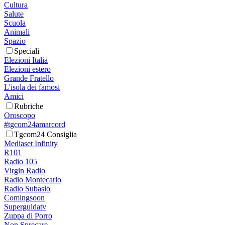
Cultura
Salute
Scuola
Animali
Spazio
Speciali
Elezioni Italia
Elezioni estero
Grande Fratello
L'isola dei famosi
Amici
Rubriche
Oroscopo
#tgcom24amarcord
Tgcom24 Consiglia
Mediaset Infinity
R101
Radio 105
Virgin Radio
Radio Montecarlo
Radio Subasio
Comingsoon
Superguidatv
Zuppa di Porro
Non Sprecare