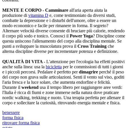
MENTE E CORPO -
Camminare
all'aria aperta aiuta la
produzione di
vitamina D
e, come testimoniato da diversi studi,
combatte la depressione e i disturbi dell'umore, oltre a essere un
modo economico e facile per rimanere in forma. Il segreto?
Alternare velocità diverse consente di bruciare più calorie, rendendo
il corpo più sodo e tonico. Conosci il
Power Yoga
? Discipline come
questa uniscono l'allenamento del corpo alla disciplina mentale. Se
punti a sviluppare la muscolatura prova il
Cross Training
che
alterna discipline diverse per incrementare potenza e definizione.
QUALITÀ DI VITA -
L'attenzione per l'ecologia ha effetti positivi
anche sulla linea: usa la
bicicletta
per le commissioni di tutti i giorni
e i piccoli percorsi. Pedalare è perfetto per
dimagrire
perché il peso
del corpo non grava sulle articolazioni. Senti il vento sul viso, goditi
l'aria fresca e la luce solare, che aumenta endorfine e felicità.
Durante il
weekend
usa il tempo libero per raggiungere aree verdi:
l'Italia è ricca di fiumi e zone immerse nella natura dove praticare
nordic walking, trekking e nuoto. Una terapia perfetta per allenare il
corpo e sollecitare la curiosità, ritrovando energia mentale e fisica.
benessere
forma fisica
ritrovare forma fisica
estate