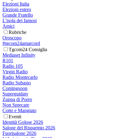
Elezioni Italia
Elezioni estero
Grande Fratello
L'isola dei famosi
Amici
Rubriche
Oroscopo
#tgcom24amarcord
Tgcom24 Consiglia
Mediaset Infinity
R101
Radio 105
Virgin Radio
Radio Montecarlo
Radio Subasio
Comingsoon
Superguidatv
Zuppa di Porro
Non Sprecare
Cotto e Mangiato
Eventi
Identità Golose 2026
Salone del Risparmio 2026
Fuorisalone 2026