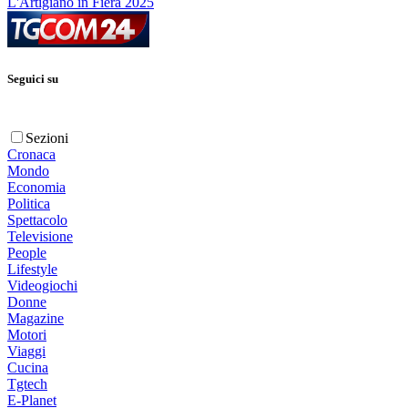
L'Artigiano in Fiera 2025
Seguici su
Sezioni
Cronaca
Mondo
Economia
Politica
Spettacolo
Televisione
People
Lifestyle
Videogiochi
Donne
Magazine
Motori
Viaggi
Cucina
Tgtech
E-Planet