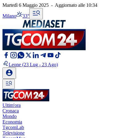
Martedì 6 Maggio 2025
-
Aggiornato alle
10:34
Milano
33°
Leone
(23 Lug - 23 Ago)
Ultim'ora
Cronaca
Mondo
Economia
TgcomLab
Televisione