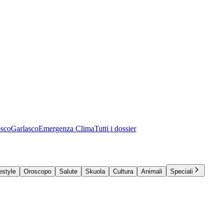
osco
Garlasco
Emergenza Clima
Tutti i dossier
estyle
Oroscopo
Salute
Skuola
Cultura
Animali
Speciali