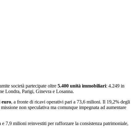
amite società partecipate oltre
5.400 unità immobiliari
: 4.249 in
 come Londra, Parigi, Ginevra e Losanna.
i euro
, a fronte di ricavi operativi pari a 73,6 milioni. Il 19,2% degli
una missione non speculativa ma comunque impegnata ad aumentare
a e 7,9 milioni reinvestiti per rafforzare la consistenza patrimoniale,