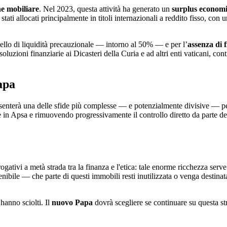
ne
mobiliare
. Nel 2023, questa attività ha generato un
surplus economic
stati allocati principalmente in titoli internazionali a reddito fisso, c
vello di liquidità precauzionale — intorno al 50% — e per l’
assenza di f
soluzioni finanziarie ai Dicasteri della Curia e ad altri enti vaticani, con
apa
senterà una delle sfide più complesse — e potenzialmente divisive — pe
 in Apsa e rimuovendo progressivamente il controllo diretto da parte de
ativi a metà strada tra la finanza e l'etica: tale enorme ricchezza serve
nibile — che parte di questi immobili resti inutilizzata o venga destina
hanno sciolti. Il
nuovo Papa
dovrà scegliere se continuare su questa str