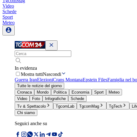
TgcomMag
Video
Schede
Sport
Meteo
In evidenza
Mostra tutti
Nascondi
Guerra Iran
Elezioni
Crans Montana
Epstein Files
Famiglia nel b
Tutte le notizie del giorno
Cronaca
Mondo
Politica
Economia
Sport
Meteo
Video
Foto
Infografiche
Schede
Tv & Spettacolo
TgcomLab
TgcomMag
TgTech
Lif
Chi siamo
Seguici anche su