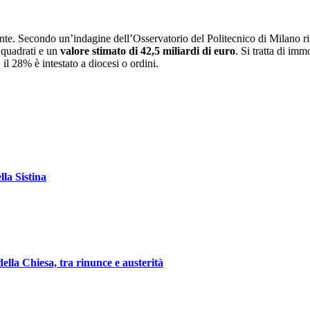
ente. Secondo un’indagine dell’Osservatorio del Politecnico di Milano r
 quadrati e un
valore stimato di 42,5 miliardi di euro
. Si tratta di imm
i, il 28% è intestato a diocesi o ordini.
lla Sistina
ella Chiesa, tra rinunce e austerità