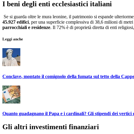
I beni degli enti ecclesiastici italiani
Se si guarda oltre le mura leonine, il patrimonio si espande ulteriorm
45.927 edifici
, per una superficie complessiva di 38,6 milioni di metri
parrocchiali e residenze
. Il 72% è di proprietà diretta di enti religios
Leggi anche
Conclave, montato il comignolo della fumata sul tetto della Cappe
Quanto guadagnano il Papa e i cardinali? Gli stipendi dei vertici d
Gli altri investimenti finanziari