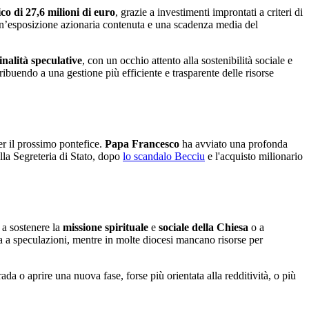
o di 27,6 milioni di euro
, grazie a investimenti improntati a criteri di
on un’esposizione azionaria contenuta e una scadenza media del
inalità speculative
, con un occhio attento alla sostenibilità sociale e
tribuendo a una gestione più efficiente e trasparente delle risorse
r il prossimo pontefice.
Papa
Francesco
ha avviato una profonda
lla Segreteria di Stato, dopo
lo scandalo Becciu
e l'acquisto milionario
 a sostenere la
missione
spirituale
e
sociale della Chiesa
o a
ta a speculazioni, mentre in molte diocesi mancano risorse per
ada o aprire una nuova fase, forse più orientata alla redditività, o più