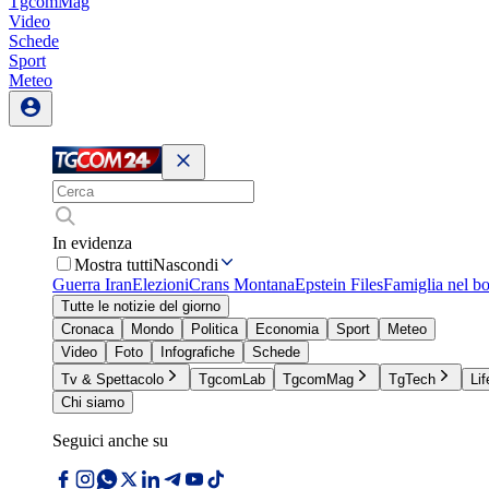
TgcomMag
Video
Schede
Sport
Meteo
In evidenza
Mostra tutti
Nascondi
Guerra Iran
Elezioni
Crans Montana
Epstein Files
Famiglia nel b
Tutte le notizie del giorno
Cronaca
Mondo
Politica
Economia
Sport
Meteo
Video
Foto
Infografiche
Schede
Tv & Spettacolo
TgcomLab
TgcomMag
TgTech
Lif
Chi siamo
Seguici anche su