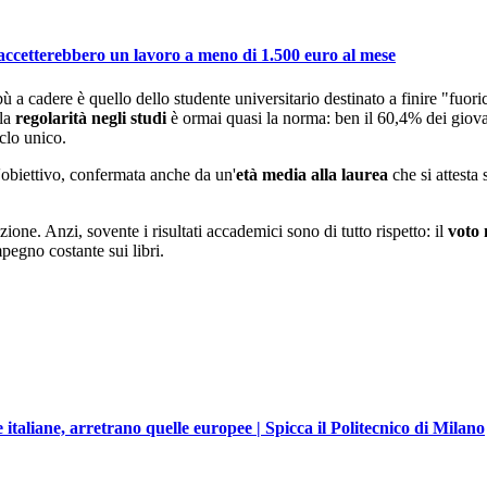
accetterebbero un lavoro a meno di 1.500 euro al mese
bù a cadere è quello dello studente universitario destinato a finire "fuoric
 la
regolarità negli studi
è ormai quasi la norma: ben il 60,4% dei giovani
iclo unico.
'obiettivo, confermata anche da un'
età media alla laurea
che si attesta 
ione. Anzi, sovente i risultati accademici sono di tutto rispetto: il
voto 
pegno costante sui libri.
e italiane, arretrano quelle europee | Spicca il Politecnico di Milano