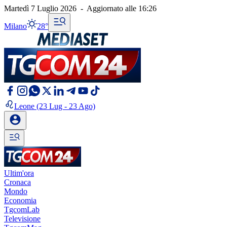
Martedì 7 Luglio 2026
-
Aggiornato alle
16:26
Milano
28°
Leone
(23 Lug - 23 Ago)
Ultim'ora
Cronaca
Mondo
Economia
TgcomLab
Televisione