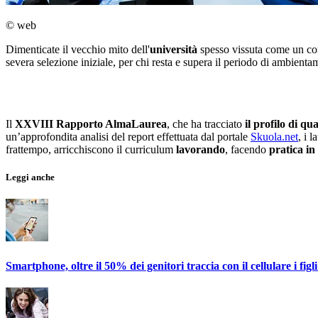
© web
Dimenticate il vecchio mito dell'
università
spesso vissuta come un c
severa selezione iniziale, per chi resta e supera il periodo di ambienta
Il
XXVIII Rapporto AlmaLaurea
, che ha tracciato
il profilo di qu
un’approfondita analisi del report effettuata dal portale
Skuola.net
, i 
frattempo, arricchiscono il curriculum
lavorando
, facendo
pratica in
Leggi anche
Smartphone, oltre il 50% dei genitori traccia con il cellulare i fig