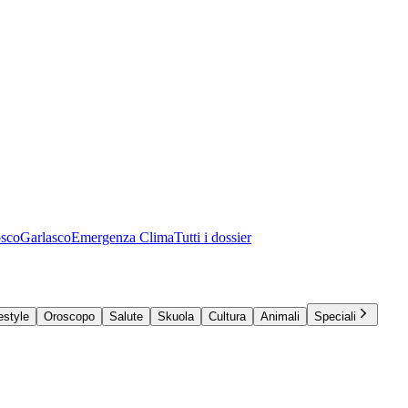
osco
Garlasco
Emergenza Clima
Tutti i dossier
estyle
Oroscopo
Salute
Skuola
Cultura
Animali
Speciali