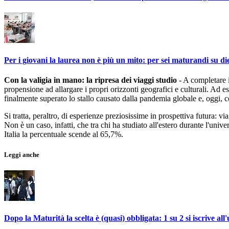
Per i giovani la laurea non è più un mito: per sei maturandi su die
Con la valigia in mano: la ripresa dei viaggi studio
- A completare i
propensione ad allargare i propri orizzonti geografici e culturali. Ad e
finalmente superato lo stallo causato dalla pandemia globale e, oggi, c
Si tratta, peraltro, di esperienze preziosissime in prospettiva futura: 
Non è un caso, infatti, che tra chi ha studiato all'estero durante l'unive
Italia la percentuale scende al 65,7%.
Leggi anche
Dopo la Maturità la scelta è (quasi) obbligata: 1 su 2 si iscrive all