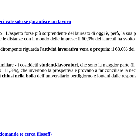
ci vale solo se garantisce un lavoro
o -
L'aspetto forse più sorprendente del laureato di oggi è, però, la sua 
re le distanze con il mondo delle imprese: il 60,9% dei laureati ha svolt
ù dirompente riguarda l'
attività lavorativa vera e propria
: il 68,0% dei
miliare - i cosiddetti
studenti-lavoratori
, che sono la maggior parte (il
l'11,3%), che invertono la prospettiva e provano a far conciliare la neces
 chiusi nella bolla
dell’universitario perdigiorno e lontani dalle respons
i domande (e cerca filosofi)