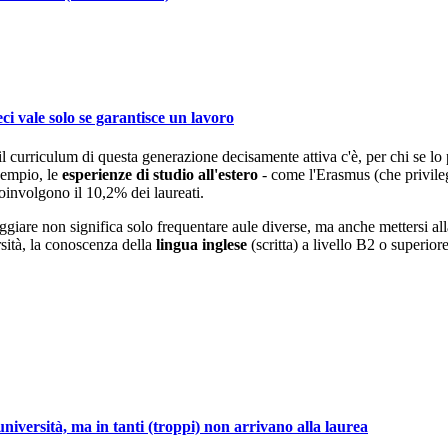
ci vale solo se garantisce un lavoro
l curriculum di questa generazione decisamente attiva c'è, per chi se lo 
sempio, le
esperienze di studio all'estero
- come l'Erasmus (che privile
oinvolgono il 10,2% dei laureati.
viaggiare non significa solo frequentare aule diverse, ma anche mettersi a
rsità, la conoscenza della
lingua inglese
(scritta) a livello B2 o superiore
'università, ma in tanti (troppi) non arrivano alla laurea