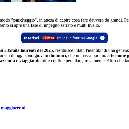
omodo "
parcheggio
", in attesa di capire cosa fare davvero da grandi.
mento si apre una fase di impegno serrato e multi-livello.
asi 335mila laureati del 2025
, restituisce infatti l'identikit di una gen
laureati di oggi sono giovani
dinamici
, che in massa portano
a termine gl
 azienda
e
viaggiando
oltre confine per allargare la mente. Altro che fa
li maggiorenni