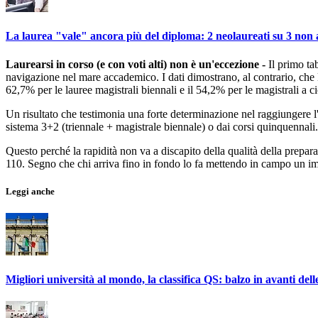
La laurea "vale" ancora più del diploma: 2 neolaureati su 3 non 
Laurearsi in corso (e con voti alti) non è un'eccezione -
Il primo ta
navigazione nel mare accademico. I dati dimostrano, al contrario, che
62,7% per le lauree magistrali biennali e il 54,2% per le magistrali a c
Un risultato che testimonia una forte determinazione nel raggiungere l
sistema 3+2 (triennale + magistrale biennale) o dai corsi quinquennali.
Questo perché la rapidità non va a discapito della qualità della preparaz
110. Segno che chi arriva fino in fondo lo fa mettendo in campo un im
Leggi anche
Migliori università al mondo, la classifica QS: balzo in avanti dell