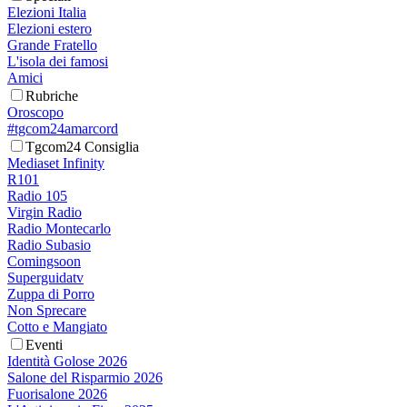
Elezioni Italia
Elezioni estero
Grande Fratello
L'isola dei famosi
Amici
Rubriche
Oroscopo
#tgcom24amarcord
Tgcom24 Consiglia
Mediaset Infinity
R101
Radio 105
Virgin Radio
Radio Montecarlo
Radio Subasio
Comingsoon
Superguidatv
Zuppa di Porro
Non Sprecare
Cotto e Mangiato
Eventi
Identità Golose 2026
Salone del Risparmio 2026
Fuorisalone 2026