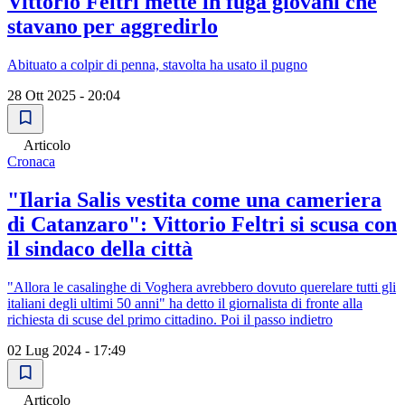
Vittorio Feltri mette in fuga giovani che
stavano per aggredirlo
Abituato a colpir di penna, stavolta ha usato il pugno
28 Ott 2025 - 20:04
Articolo
Cronaca
"Ilaria Salis vestita come una cameriera
di Catanzaro": Vittorio Feltri si scusa con
il sindaco della città
"Allora le casalinghe di Voghera avrebbero dovuto querelare tutti gli
italiani degli ultimi 50 anni" ha detto il giornalista di fronte alla
richiesta di scuse del primo cittadino. Poi il passo indietro
02 Lug 2024 - 17:49
Articolo