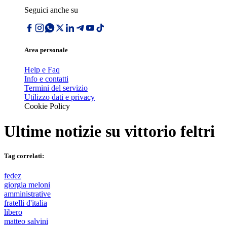
Seguici anche su
Area personale
Help e Faq
Info e contatti
Termini del servizio
Utilizzo dati e privacy
Cookie Policy
Ultime notizie su
vittorio feltri
Tag correlati:
fedez
giorgia meloni
amministrative
fratelli d'italia
libero
matteo salvini