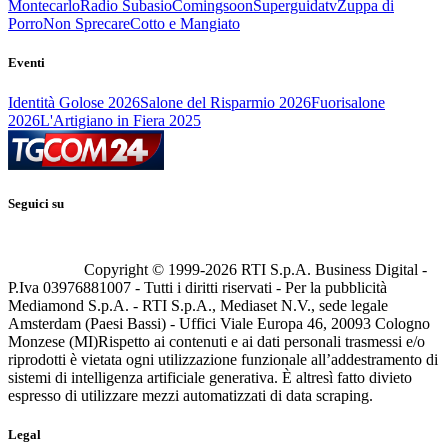
Montecarlo
Radio Subasio
Comingsoon
Superguidatv
Zuppa di
Porro
Non Sprecare
Cotto e Mangiato
Eventi
Identità Golose 2026
Salone del Risparmio 2026
Fuorisalone
2026
L'Artigiano in Fiera 2025
Seguici su
Copyright © 1999-
2026
RTI S.p.A. Business Digital -
P.Iva 03976881007 - Tutti i diritti riservati - Per la pubblicità
Mediamond S.p.A. - RTI S.p.A., Mediaset N.V., sede legale
Amsterdam (Paesi Bassi) - Uffici Viale Europa 46, 20093 Cologno
Monzese (MI)
Rispetto ai contenuti e ai dati personali trasmessi e/o
riprodotti è vietata ogni utilizzazione funzionale all’addestramento di
sistemi di intelligenza artificiale generativa. È altresì fatto divieto
espresso di utilizzare mezzi automatizzati di data scraping.
Legal