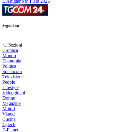
L'Artigiano in Fiera 2025
Seguici su
Sezioni
Cronaca
Mondo
Economia
Politica
Spettacolo
Televisione
People
Lifestyle
Videogiochi
Donne
Magazine
Motori
Viaggi
Cucina
Tgtech
E-Planet