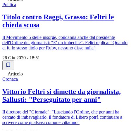
Politica
Titolo contro Raggi, Grasso: Feltri le
chieda scusa
Il Movimento 5 stelle insorge, condanna anche dal presidente
dell'Ordine dei giornalisti: "E' un imbecille". Feltri replica: "Quando
ci fu lo stesso titolo per Ruby, nessuno disse nulla"
26 Giu 2020 - 18:51
Articolo
Cronaca
Vittorio Feltri si dimette da giornalista,
Sallusti: "Perseguitato per anni"
Il direttore del "Giornale": "Lasciando l'Ordine, che per anni ha
cercato di imbavagliarlo, il fondatore di Libero potrà continuare a
scrivere come qualsiasi comune cittadino"