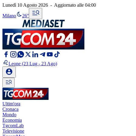
Lunedì 10 Agosto 2026
-
Aggiornato alle
04:00
Milano
26°
Leone
(23 Lug - 23 Ago)
Ultim'ora
Cronaca
Mondo
Economia
TgcomLab
Televisione