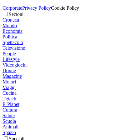
Corporate
Privacy Policy
Cookie Policy
Sezioni
Cronaca
Mondo
Economia
Politica
Spettacolo
Televisione
People
Lifestyle
Videogiochi
Donne
Magazine
Motori
Viaggi
Cucina
Tgtech
E-Planet
Cultura
Salute
Scuola
Animali
Spazio
Speciali