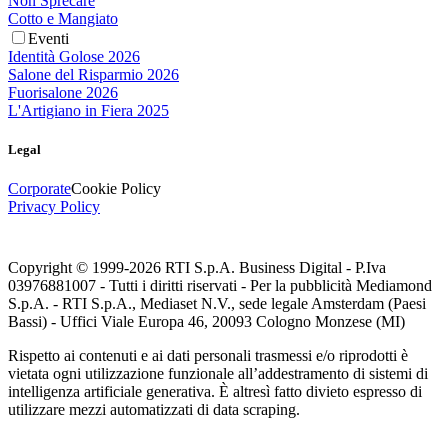
Non Sprecare
Cotto e Mangiato
Eventi
Identità Golose 2026
Salone del Risparmio 2026
Fuorisalone 2026
L'Artigiano in Fiera 2025
Legal
Corporate
Cookie Policy
Privacy Policy
Copyright © 1999-
2026
RTI S.p.A. Business Digital - P.Iva
03976881007 - Tutti i diritti riservati - Per la pubblicità Mediamond
S.p.A. - RTI S.p.A., Mediaset N.V., sede legale Amsterdam (Paesi
Bassi) - Uffici Viale Europa 46, 20093 Cologno Monzese (MI)
Rispetto ai contenuti e ai dati personali trasmessi e/o riprodotti è
vietata ogni utilizzazione funzionale all’addestramento di sistemi di
intelligenza artificiale generativa. È altresì fatto divieto espresso di
utilizzare mezzi automatizzati di data scraping.