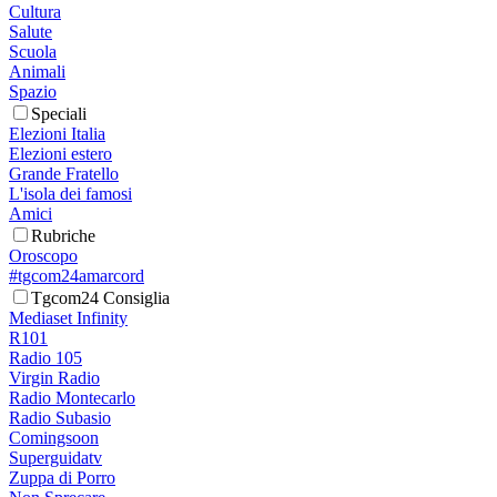
Cultura
Salute
Scuola
Animali
Spazio
Speciali
Elezioni Italia
Elezioni estero
Grande Fratello
L'isola dei famosi
Amici
Rubriche
Oroscopo
#tgcom24amarcord
Tgcom24 Consiglia
Mediaset Infinity
R101
Radio 105
Virgin Radio
Radio Montecarlo
Radio Subasio
Comingsoon
Superguidatv
Zuppa di Porro