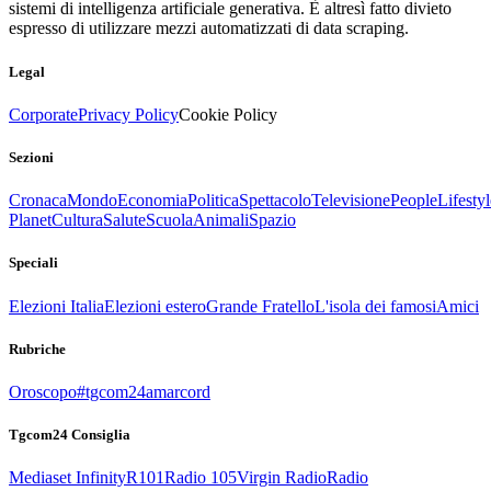
sistemi di intelligenza artificiale generativa. È altresì fatto divieto
espresso di utilizzare mezzi automatizzati di data scraping.
Legal
Corporate
Privacy Policy
Cookie Policy
Sezioni
Cronaca
Mondo
Economia
Politica
Spettacolo
Televisione
People
Lifestyl
Planet
Cultura
Salute
Scuola
Animali
Spazio
Speciali
Elezioni Italia
Elezioni estero
Grande Fratello
L'isola dei famosi
Amici
Rubriche
Oroscopo
#tgcom24amarcord
Tgcom24 Consiglia
Mediaset Infinity
R101
Radio 105
Virgin Radio
Radio