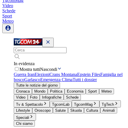
TgcomMag
Video
Schede
Sport
Meteo
In evidenza
Mostra tutti
Nascondi
Guerra Iran
Elezioni
Crans Montana
Epstein Files
Famiglia nel
bosco
Garlasco
Emergenza Clima
Tutti i dossier
Tutte le notizie del giorno
Cronaca
Mondo
Politica
Economia
Sport
Meteo
Video
Foto
Infografiche
Schede
Tv & Spettacolo
TgcomLab
TgcomMag
TgTech
Lifestyle
Oroscopo
Salute
Skuola
Cultura
Animali
Speciali
Chi siamo