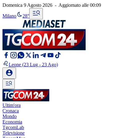
Domenica 9 Agosto 2026
-
Aggiornato alle
00:09
Milano
28°
Leone
(23 Lug - 23 Ago)
Ultim'ora
Cronaca
Mondo
Economia
TgcomLab
Televisione