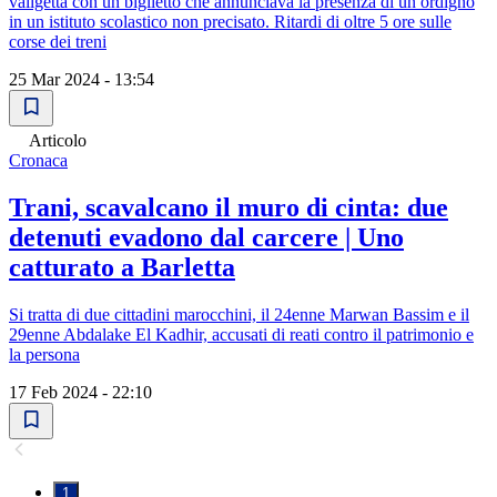
valigetta con un biglietto che annunciava la presenza di un ordigno
in un istituto scolastico non precisato. Ritardi di oltre 5 ore sulle
corse dei treni
25 Mar 2024 - 13:54
Articolo
Cronaca
Trani, scavalcano il muro di cinta: due
detenuti evadono dal carcere | Uno
catturato a Barletta
Si tratta di due cittadini marocchini, il 24enne Marwan Bassim e il
29enne Abdalake El Kadhir, accusati di reati contro il patrimonio e
la persona
17 Feb 2024 - 22:10
1