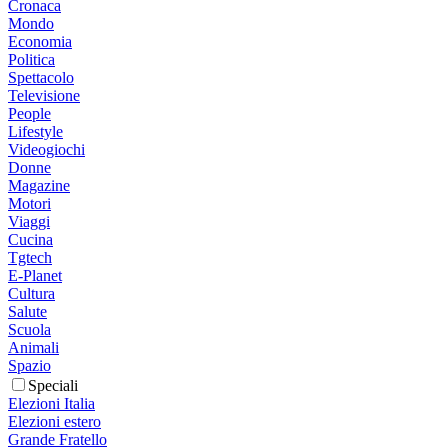
Cronaca
Mondo
Economia
Politica
Spettacolo
Televisione
People
Lifestyle
Videogiochi
Donne
Magazine
Motori
Viaggi
Cucina
Tgtech
E-Planet
Cultura
Salute
Scuola
Animali
Spazio
Speciali
Elezioni Italia
Elezioni estero
Grande Fratello