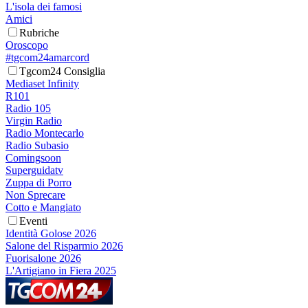
L'isola dei famosi
Amici
Rubriche
Oroscopo
#tgcom24amarcord
Tgcom24 Consiglia
Mediaset Infinity
R101
Radio 105
Virgin Radio
Radio Montecarlo
Radio Subasio
Comingsoon
Superguidatv
Zuppa di Porro
Non Sprecare
Cotto e Mangiato
Eventi
Identità Golose 2026
Salone del Risparmio 2026
Fuorisalone 2026
L'Artigiano in Fiera 2025