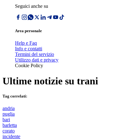
Seguici anche su
Area personale
Help e Faq
Info e contatti
Termini del servizio
Utilizzo dati e privacy
Cookie Policy
Ultime notizie su
trani
Tag correlati:
andria
puglia
bari
barletta
corato
incidente