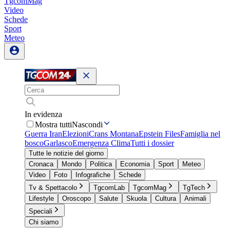
TgcomMag
Video
Schede
Sport
Meteo
In evidenza
Mostra tutti
Nascondi
Guerra Iran
Elezioni
Crans Montana
Epstein Files
Famiglia nel
bosco
Garlasco
Emergenza Clima
Tutti i dossier
Tutte le notizie del giorno
Cronaca
Mondo
Politica
Economia
Sport
Meteo
Video
Foto
Infografiche
Schede
Tv & Spettacolo
TgcomLab
TgcomMag
TgTech
Lifestyle
Oroscopo
Salute
Skuola
Cultura
Animali
Speciali
Chi siamo