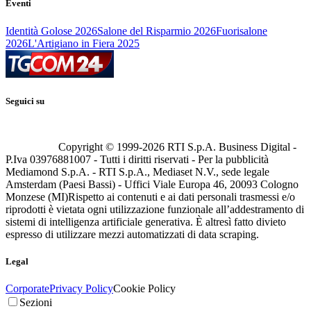
Eventi
Identità Golose 2026
Salone del Risparmio 2026
Fuorisalone
2026
L'Artigiano in Fiera 2025
Seguici su
Copyright © 1999-
2026
RTI S.p.A. Business Digital -
P.Iva 03976881007 - Tutti i diritti riservati - Per la pubblicità
Mediamond S.p.A. - RTI S.p.A., Mediaset N.V., sede legale
Amsterdam (Paesi Bassi) - Uffici Viale Europa 46, 20093 Cologno
Monzese (MI)
Rispetto ai contenuti e ai dati personali trasmessi e/o
riprodotti è vietata ogni utilizzazione funzionale all’addestramento di
sistemi di intelligenza artificiale generativa. È altresì fatto divieto
espresso di utilizzare mezzi automatizzati di data scraping.
Legal
Corporate
Privacy Policy
Cookie Policy
Sezioni