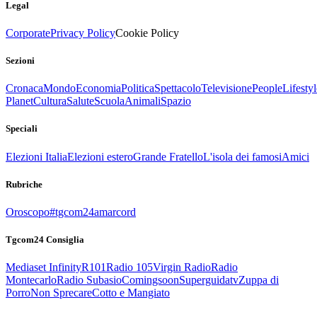
Legal
Corporate
Privacy Policy
Cookie Policy
Sezioni
Cronaca
Mondo
Economia
Politica
Spettacolo
Televisione
People
Lifestyl
Planet
Cultura
Salute
Scuola
Animali
Spazio
Speciali
Elezioni Italia
Elezioni estero
Grande Fratello
L'isola dei famosi
Amici
Rubriche
Oroscopo
#tgcom24amarcord
Tgcom24 Consiglia
Mediaset Infinity
R101
Radio 105
Virgin Radio
Radio
Montecarlo
Radio Subasio
Comingsoon
Superguidatv
Zuppa di
Porro
Non Sprecare
Cotto e Mangiato