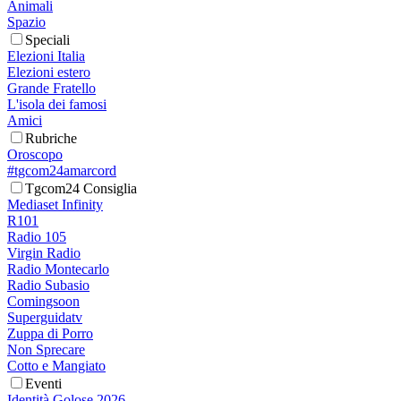
Animali
Spazio
Speciali
Elezioni Italia
Elezioni estero
Grande Fratello
L'isola dei famosi
Amici
Rubriche
Oroscopo
#tgcom24amarcord
Tgcom24 Consiglia
Mediaset Infinity
R101
Radio 105
Virgin Radio
Radio Montecarlo
Radio Subasio
Comingsoon
Superguidatv
Zuppa di Porro
Non Sprecare
Cotto e Mangiato
Eventi
Identità Golose 2026