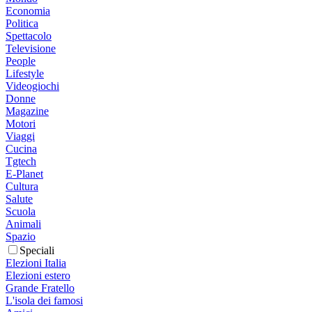
Economia
Politica
Spettacolo
Televisione
People
Lifestyle
Videogiochi
Donne
Magazine
Motori
Viaggi
Cucina
Tgtech
E-Planet
Cultura
Salute
Scuola
Animali
Spazio
Speciali
Elezioni Italia
Elezioni estero
Grande Fratello
L'isola dei famosi