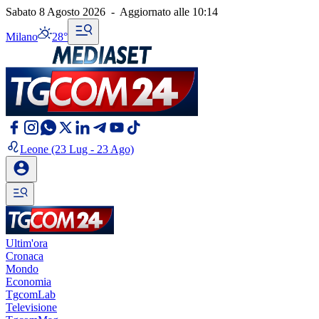
Sabato 8 Agosto 2026
-
Aggiornato alle
10:14
Milano
28°
Leone
(23 Lug - 23 Ago)
Ultim'ora
Cronaca
Mondo
Economia
TgcomLab
Televisione