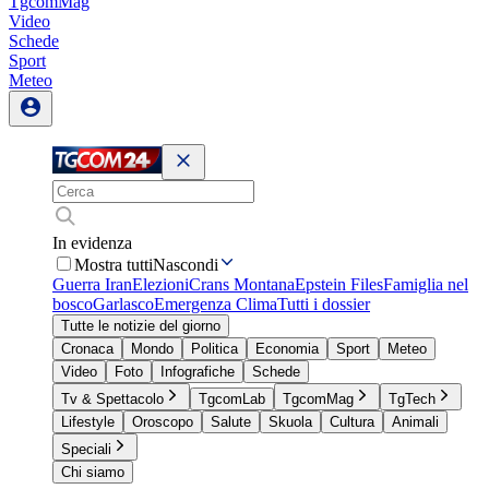
TgcomMag
Video
Schede
Sport
Meteo
In evidenza
Mostra tutti
Nascondi
Guerra Iran
Elezioni
Crans Montana
Epstein Files
Famiglia nel
bosco
Garlasco
Emergenza Clima
Tutti i dossier
Tutte le notizie del giorno
Cronaca
Mondo
Politica
Economia
Sport
Meteo
Video
Foto
Infografiche
Schede
Tv & Spettacolo
TgcomLab
TgcomMag
TgTech
Lifestyle
Oroscopo
Salute
Skuola
Cultura
Animali
Speciali
Chi siamo