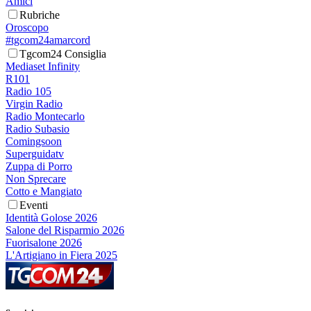
Amici
Rubriche
Oroscopo
#tgcom24amarcord
Tgcom24 Consiglia
Mediaset Infinity
R101
Radio 105
Virgin Radio
Radio Montecarlo
Radio Subasio
Comingsoon
Superguidatv
Zuppa di Porro
Non Sprecare
Cotto e Mangiato
Eventi
Identità Golose 2026
Salone del Risparmio 2026
Fuorisalone 2026
L'Artigiano in Fiera 2025