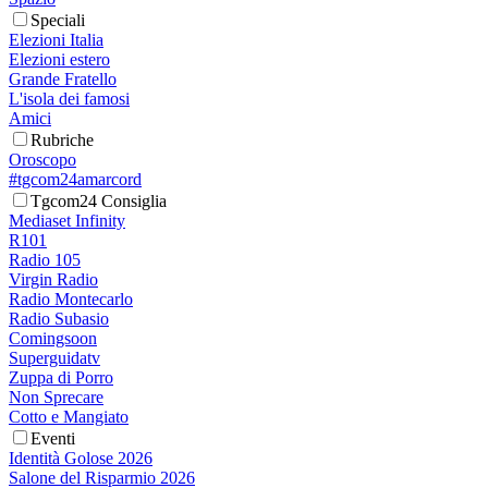
Speciali
Elezioni Italia
Elezioni estero
Grande Fratello
L'isola dei famosi
Amici
Rubriche
Oroscopo
#tgcom24amarcord
Tgcom24 Consiglia
Mediaset Infinity
R101
Radio 105
Virgin Radio
Radio Montecarlo
Radio Subasio
Comingsoon
Superguidatv
Zuppa di Porro
Non Sprecare
Cotto e Mangiato
Eventi
Identità Golose 2026
Salone del Risparmio 2026