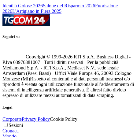
Identità Golose 2026
Salone del Risparmio 2026
Fuorisalone
2026
L'Artigiano in Fiera 2025
Seguici su
Copyright © 1999-
2026
RTI S.p.A. Business Digital -
P.Iva 03976881007 - Tutti i diritti riservati - Per la pubblicità
Mediamond S.p.A. - RTI S.p.A., Mediaset N.V., sede legale
Amsterdam (Paesi Bassi) - Uffici Viale Europa 46, 20093 Cologno
Monzese (MI)
Rispetto ai contenuti e ai dati personali trasmessi e/o
riprodotti è vietata ogni utilizzazione funzionale all’addestramento di
sistemi di intelligenza artificiale generativa. È altresì fatto divieto
espresso di utilizzare mezzi automatizzati di data scraping.
Legal
Corporate
Privacy Policy
Cookie Policy
Sezioni
Cronaca
Mondo