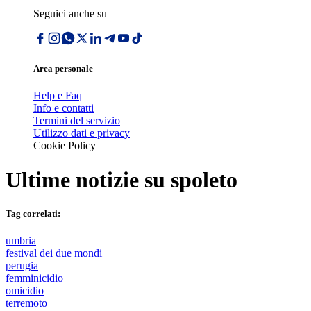
Seguici anche su
Area personale
Help e Faq
Info e contatti
Termini del servizio
Utilizzo dati e privacy
Cookie Policy
Ultime notizie su
spoleto
Tag correlati:
umbria
festival dei due mondi
perugia
femminicidio
omicidio
terremoto