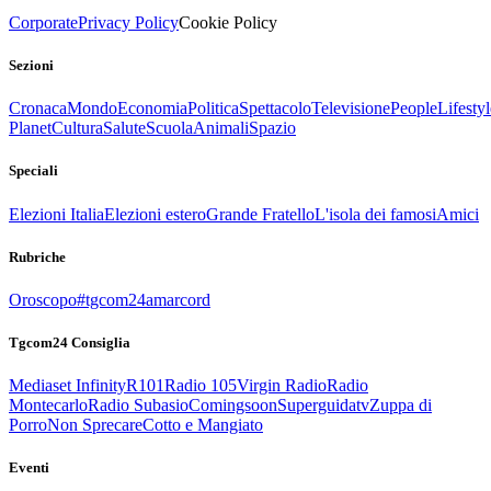
Corporate
Privacy Policy
Cookie Policy
Sezioni
Cronaca
Mondo
Economia
Politica
Spettacolo
Televisione
People
Lifestyl
Planet
Cultura
Salute
Scuola
Animali
Spazio
Speciali
Elezioni Italia
Elezioni estero
Grande Fratello
L'isola dei famosi
Amici
Rubriche
Oroscopo
#tgcom24amarcord
Tgcom24 Consiglia
Mediaset Infinity
R101
Radio 105
Virgin Radio
Radio
Montecarlo
Radio Subasio
Comingsoon
Superguidatv
Zuppa di
Porro
Non Sprecare
Cotto e Mangiato
Eventi