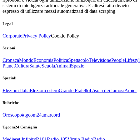
sistemi di intelligenza artificiale generativa. È altresì fatto divieto
espresso di utilizzare mezzi automatizzati di data scraping.
Legal
Corporate
Privacy Policy
Cookie Policy
Sezioni
Cronaca
Mondo
Economia
Politica
Spettacolo
Televisione
People
Lifestyl
Planet
Cultura
Salute
Scuola
Animali
Spazio
Speciali
Elezioni Italia
Elezioni estero
Grande Fratello
L'isola dei famosi
Amici
Rubriche
Oroscopo
#tgcom24amarcord
Tgcom24 Consiglia
Mediaset Infinity
R101
Radio 105
Virgin Radio
Radio