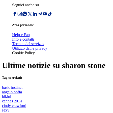
Seguici anche su
Area personale
Help e Faq
Info e contatti
Termini del servizio
Utilizzo dati e privacy
Cookie Policy
Ultime notizie su
sharon stone
Tag correlati:
basic instinct
angelo boffa
bikini
cannes 2014
cindy crawford
sexy