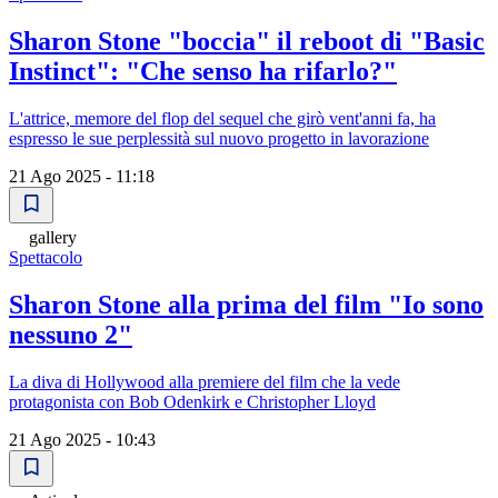
Sharon Stone "boccia" il reboot di "Basic
Instinct": "Che senso ha rifarlo?"
L'attrice, memore del flop del sequel che girò vent'anni fa, ha
espresso le sue perplessità sul nuovo progetto in lavorazione
21 Ago 2025 - 11:18
gallery
Spettacolo
Sharon Stone alla prima del film "Io sono
nessuno 2"
La diva di Hollywood alla premiere del film che la vede
protagonista con Bob Odenkirk e Christopher Lloyd
21 Ago 2025 - 10:43