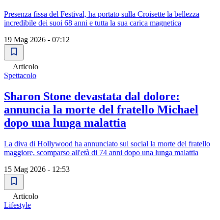
Presenza fissa del Festival, ha portato sulla Croisette la bellezza
incredibile dei suoi 68 anni e tutta la sua carica magnetica
19 Mag 2026 - 07:12
Articolo
Spettacolo
Sharon Stone devastata dal dolore:
annuncia la morte del fratello Michael
dopo una lunga malattia
La diva di Hollywood ha annunciato sui social la morte del fratello
maggiore, scomparso all'età di 74 anni dopo una lunga malattia
15 Mag 2026 - 12:53
Articolo
Lifestyle