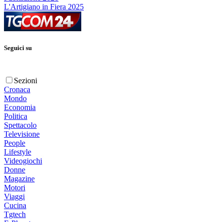
L'Artigiano in Fiera 2025
Seguici su
Sezioni
Cronaca
Mondo
Economia
Politica
Spettacolo
Televisione
People
Lifestyle
Videogiochi
Donne
Magazine
Motori
Viaggi
Cucina
Tgtech