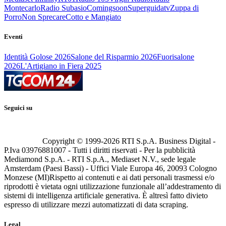
Montecarlo
Radio Subasio
Comingsoon
Superguidatv
Zuppa di
Porro
Non Sprecare
Cotto e Mangiato
Eventi
Identità Golose 2026
Salone del Risparmio 2026
Fuorisalone
2026
L'Artigiano in Fiera 2025
Seguici su
Copyright © 1999-
2026
RTI S.p.A. Business Digital -
P.Iva 03976881007 - Tutti i diritti riservati - Per la pubblicità
Mediamond S.p.A. - RTI S.p.A., Mediaset N.V., sede legale
Amsterdam (Paesi Bassi) - Uffici Viale Europa 46, 20093 Cologno
Monzese (MI)
Rispetto ai contenuti e ai dati personali trasmessi e/o
riprodotti è vietata ogni utilizzazione funzionale all’addestramento di
sistemi di intelligenza artificiale generativa. È altresì fatto divieto
espresso di utilizzare mezzi automatizzati di data scraping.
Legal