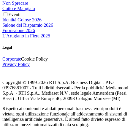
Non Sprecare
Cotto e Mangiato
Eventi
Identità Golose 2026
Salone del Risparmio 2026
Fuorisalone 2026
L'Artigiano in Fiera 2025
Legal
Corporate
Cookie Policy
Privacy Policy
Copyright © 1999-
2026
RTI S.p.A. Business Digital - P.Iva
03976881007 - Tutti i diritti riservati - Per la pubblicità Mediamond
S.p.A. - RTI S.p.A., Mediaset N.V., sede legale Amsterdam (Paesi
Bassi) - Uffici Viale Europa 46, 20093 Cologno Monzese (MI)
Rispetto ai contenuti e ai dati personali trasmessi e/o riprodotti è
vietata ogni utilizzazione funzionale all’addestramento di sistemi di
intelligenza artificiale generativa. È altresì fatto divieto espresso di
utilizzare mezzi automatizzati di data scraping.