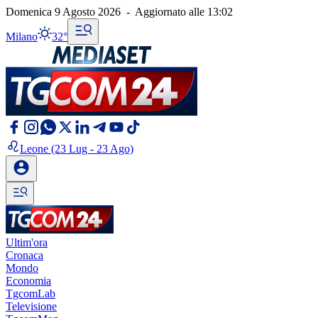
Domenica 9 Agosto 2026
-
Aggiornato alle
13:02
Milano
32°
Leone
(23 Lug - 23 Ago)
Ultim'ora
Cronaca
Mondo
Economia
TgcomLab
Televisione