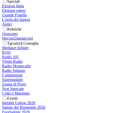
Speciali
Elezioni Italia
Elezioni estero
Grande Fratello
L'isola dei famosi
Amici
Rubriche
Oroscopo
#tgcom24amarcord
Tgcom24 Consiglia
Mediaset Infinity
R101
Radio 105
Virgin Radio
Radio Montecarlo
Radio Subasio
Comingsoon
Superguidatv
Zuppa di Porro
Non Sprecare
Cotto e Mangiato
Eventi
Identità Golose 2026
Salone del Risparmio 2026
Fuorisalone 2026