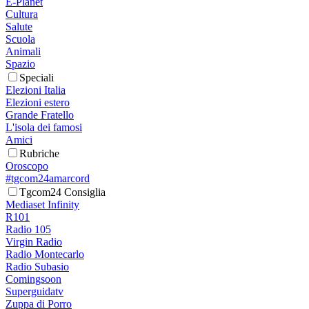
E-Planet
Cultura
Salute
Scuola
Animali
Spazio
Speciali
Elezioni Italia
Elezioni estero
Grande Fratello
L'isola dei famosi
Amici
Rubriche
Oroscopo
#tgcom24amarcord
Tgcom24 Consiglia
Mediaset Infinity
R101
Radio 105
Virgin Radio
Radio Montecarlo
Radio Subasio
Comingsoon
Superguidatv
Zuppa di Porro