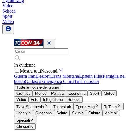
TgcomMag
Video
Schede
Sport
Meteo
In evidenza
Mostra tutti
Nascondi
Guerra Iran
Elezioni
Crans Montana
Epstein Files
Famiglia nel
bosco
Garlasco
Emergenza Clima
Tutti i dossier
Tutte le notizie del giorno
Cronaca
Mondo
Politica
Economia
Sport
Meteo
Video
Foto
Infografiche
Schede
Tv & Spettacolo
TgcomLab
TgcomMag
TgTech
Lifestyle
Oroscopo
Salute
Skuola
Cultura
Animali
Speciali
Chi siamo