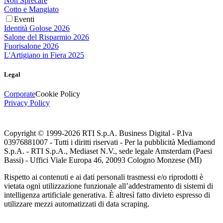
Non Sprecare
Cotto e Mangiato
Eventi
Identità Golose 2026
Salone del Risparmio 2026
Fuorisalone 2026
L'Artigiano in Fiera 2025
Legal
Corporate
Cookie Policy
Privacy Policy
Copyright © 1999-
2026
RTI S.p.A. Business Digital - P.Iva
03976881007 - Tutti i diritti riservati - Per la pubblicità Mediamond
S.p.A. - RTI S.p.A., Mediaset N.V., sede legale Amsterdam (Paesi
Bassi) - Uffici Viale Europa 46, 20093 Cologno Monzese (MI)
Rispetto ai contenuti e ai dati personali trasmessi e/o riprodotti è
vietata ogni utilizzazione funzionale all’addestramento di sistemi di
intelligenza artificiale generativa. È altresì fatto divieto espresso di
utilizzare mezzi automatizzati di data scraping.