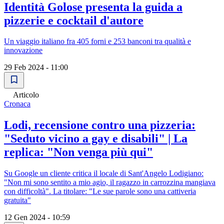
Identità Golose presenta la guida a
pizzerie e cocktail d'autore
Un viaggio italiano fra 405 forni e 253 banconi tra qualità e
innovazione
29 Feb 2024 - 11:00
Articolo
Cronaca
Lodi, recensione contro una pizzeria:
"Seduto vicino a gay e disabili" | La
replica: "Non venga più qui"
Su Google un cliente critica il locale di Sant'Angelo Lodigiano:
"Non mi sono sentito a mio agio, il ragazzo in carrozzina mangiava
con difficoltà". La titolare: "Le sue parole sono una cattiveria
gratuita"
12 Gen 2024 - 10:59