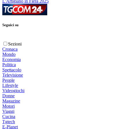
L'Artigiano in Fiera 2025
Seguici su
Sezioni
Cronaca
Mondo
Economia
Politica
Spettacolo
Televisione
People
Lifestyle
Videogiochi
Donne
Magazine
Motori
Viaggi
Cucina
Tgtech
E-Planet