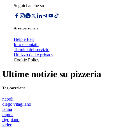
Seguici anche su
Area personale
Help e Faq
Info e contatti
Termini del servizio
Utilizzo dati e privacy
Cookie Policy
Ultime notizie su
pizzeria
Tag correlati:
napoli
diego vitagliano
latina
rapina
rigopiano
video