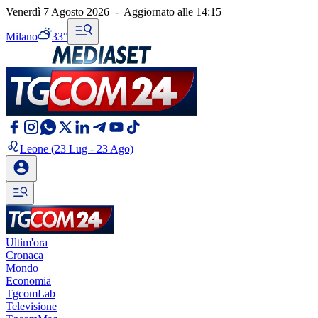
Venerdì 7 Agosto 2026
-
Aggiornato alle
14:15
Milano
33°
Leone
(23 Lug - 23 Ago)
Ultim'ora
Cronaca
Mondo
Economia
TgcomLab
Televisione