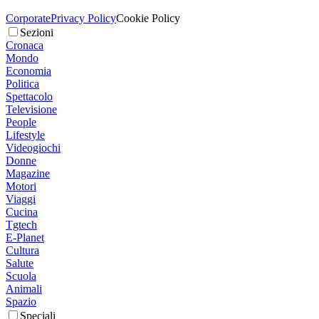
Corporate
Privacy Policy
Cookie Policy
Sezioni
Cronaca
Mondo
Economia
Politica
Spettacolo
Televisione
People
Lifestyle
Videogiochi
Donne
Magazine
Motori
Viaggi
Cucina
Tgtech
E-Planet
Cultura
Salute
Scuola
Animali
Spazio
Speciali