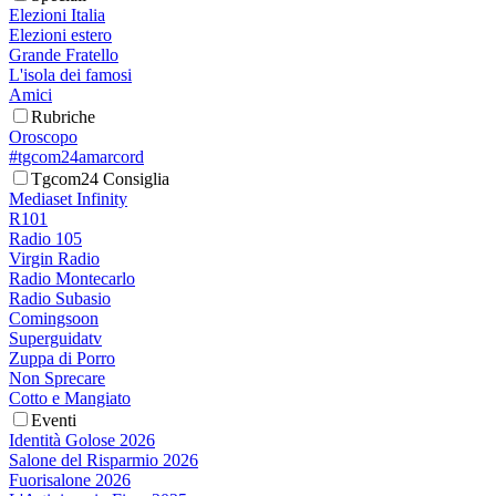
Elezioni Italia
Elezioni estero
Grande Fratello
L'isola dei famosi
Amici
Rubriche
Oroscopo
#tgcom24amarcord
Tgcom24 Consiglia
Mediaset Infinity
R101
Radio 105
Virgin Radio
Radio Montecarlo
Radio Subasio
Comingsoon
Superguidatv
Zuppa di Porro
Non Sprecare
Cotto e Mangiato
Eventi
Identità Golose 2026
Salone del Risparmio 2026
Fuorisalone 2026