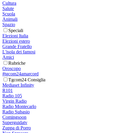
Cultura
Salute
Scuola
Animali
Spazio
Speciali
Elezioni Italia
Elezioni estero
Grande Fratello
L'isola dei famosi
Amici
Rubriche
Oroscopo
#tgcom24amarcord
Tgcom24 Consiglia
Mediaset Infinity
R101
Radio 105
Virgin Radio
Radio Montecarlo
Radio Subasio
Comingsoon
Superguidatv
Zuppa di Porro