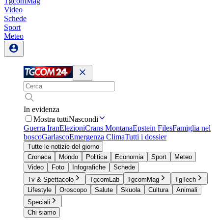
TgcomMag
Video
Schede
Sport
Meteo
In evidenza
Mostra tutti
Nascondi
Guerra Iran
Elezioni
Crans Montana
Epstein Files
Famiglia nel
bosco
Garlasco
Emergenza Clima
Tutti i dossier
Tutte le notizie del giorno
Cronaca
Mondo
Politica
Economia
Sport
Meteo
Video
Foto
Infografiche
Schede
Tv & Spettacolo
TgcomLab
TgcomMag
TgTech
Lifestyle
Oroscopo
Salute
Skuola
Cultura
Animali
Speciali
Chi siamo