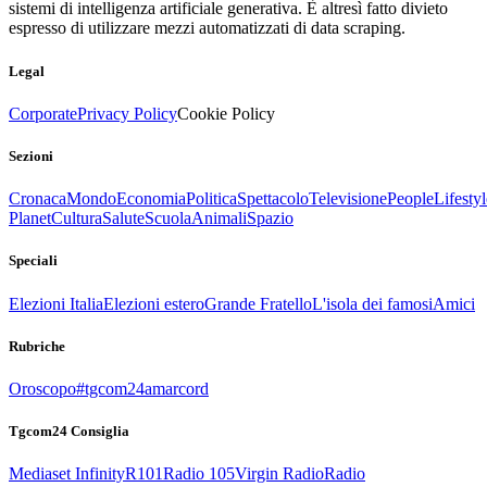
sistemi di intelligenza artificiale generativa. È altresì fatto divieto
espresso di utilizzare mezzi automatizzati di data scraping.
Legal
Corporate
Privacy Policy
Cookie Policy
Sezioni
Cronaca
Mondo
Economia
Politica
Spettacolo
Televisione
People
Lifestyl
Planet
Cultura
Salute
Scuola
Animali
Spazio
Speciali
Elezioni Italia
Elezioni estero
Grande Fratello
L'isola dei famosi
Amici
Rubriche
Oroscopo
#tgcom24amarcord
Tgcom24 Consiglia
Mediaset Infinity
R101
Radio 105
Virgin Radio
Radio