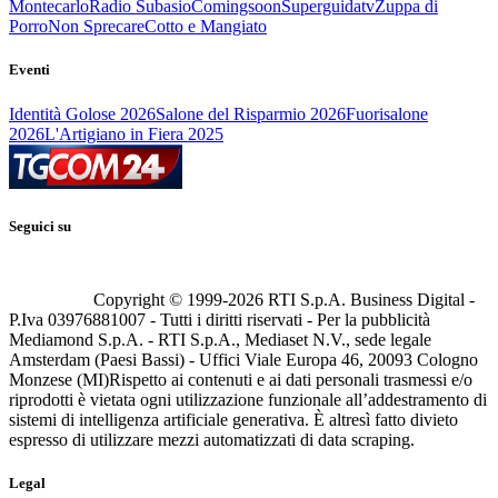
Montecarlo
Radio Subasio
Comingsoon
Superguidatv
Zuppa di
Porro
Non Sprecare
Cotto e Mangiato
Eventi
Identità Golose 2026
Salone del Risparmio 2026
Fuorisalone
2026
L'Artigiano in Fiera 2025
Seguici su
Copyright © 1999-
2026
RTI S.p.A. Business Digital -
P.Iva 03976881007 - Tutti i diritti riservati - Per la pubblicità
Mediamond S.p.A. - RTI S.p.A., Mediaset N.V., sede legale
Amsterdam (Paesi Bassi) - Uffici Viale Europa 46, 20093 Cologno
Monzese (MI)
Rispetto ai contenuti e ai dati personali trasmessi e/o
riprodotti è vietata ogni utilizzazione funzionale all’addestramento di
sistemi di intelligenza artificiale generativa. È altresì fatto divieto
espresso di utilizzare mezzi automatizzati di data scraping.
Legal