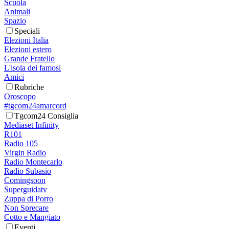
Scuola
Animali
Spazio
Speciali
Elezioni Italia
Elezioni estero
Grande Fratello
L'isola dei famosi
Amici
Rubriche
Oroscopo
#tgcom24amarcord
Tgcom24 Consiglia
Mediaset Infinity
R101
Radio 105
Virgin Radio
Radio Montecarlo
Radio Subasio
Comingsoon
Superguidatv
Zuppa di Porro
Non Sprecare
Cotto e Mangiato
Eventi