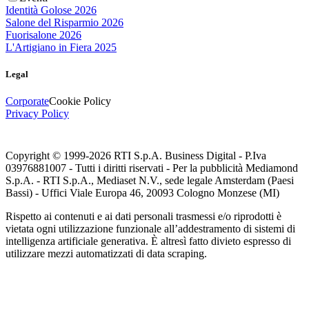
Identità Golose 2026
Salone del Risparmio 2026
Fuorisalone 2026
L'Artigiano in Fiera 2025
Legal
Corporate
Cookie Policy
Privacy Policy
Copyright © 1999-
2026
RTI S.p.A. Business Digital - P.Iva
03976881007 - Tutti i diritti riservati - Per la pubblicità Mediamond
S.p.A. - RTI S.p.A., Mediaset N.V., sede legale Amsterdam (Paesi
Bassi) - Uffici Viale Europa 46, 20093 Cologno Monzese (MI)
Rispetto ai contenuti e ai dati personali trasmessi e/o riprodotti è
vietata ogni utilizzazione funzionale all’addestramento di sistemi di
intelligenza artificiale generativa. È altresì fatto divieto espresso di
utilizzare mezzi automatizzati di data scraping.