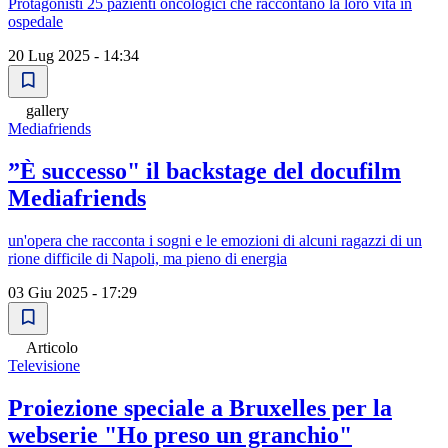
Protagonisti 25 pazienti oncologici che raccontano la loro vita in
ospedale
20 Lug 2025 - 14:34
gallery
Mediafriends
”È successo" il backstage del docufilm
Mediafriends
un'opera che racconta i sogni e le emozioni di alcuni ragazzi di un
rione difficile di Napoli, ma pieno di energia
03 Giu 2025 - 17:29
Articolo
Televisione
Proiezione speciale a Bruxelles per la
webserie "Ho preso un granchio"