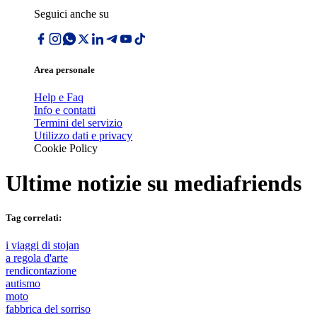
Seguici anche su
Area personale
Help e Faq
Info e contatti
Termini del servizio
Utilizzo dati e privacy
Cookie Policy
Ultime notizie su
mediafriends
Tag correlati:
i viaggi di stojan
a regola d'arte
rendicontazione
autismo
moto
fabbrica del sorriso