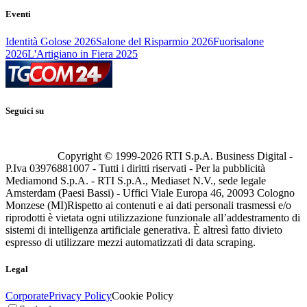
Eventi
Identità Golose 2026
Salone del Risparmio 2026
Fuorisalone
2026
L'Artigiano in Fiera 2025
Seguici su
Copyright © 1999-
2026
RTI S.p.A. Business Digital -
P.Iva 03976881007 - Tutti i diritti riservati - Per la pubblicità
Mediamond S.p.A. - RTI S.p.A., Mediaset N.V., sede legale
Amsterdam (Paesi Bassi) - Uffici Viale Europa 46, 20093 Cologno
Monzese (MI)
Rispetto ai contenuti e ai dati personali trasmessi e/o
riprodotti è vietata ogni utilizzazione funzionale all’addestramento di
sistemi di intelligenza artificiale generativa. È altresì fatto divieto
espresso di utilizzare mezzi automatizzati di data scraping.
Legal
Corporate
Privacy Policy
Cookie Policy