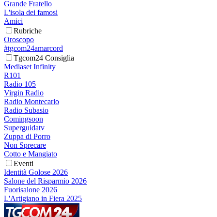
Grande Fratello
L'isola dei famosi
Amici
Rubriche
Oroscopo
#tgcom24amarcord
Tgcom24 Consiglia
Mediaset Infinity
R101
Radio 105
Virgin Radio
Radio Montecarlo
Radio Subasio
Comingsoon
Superguidatv
Zuppa di Porro
Non Sprecare
Cotto e Mangiato
Eventi
Identità Golose 2026
Salone del Risparmio 2026
Fuorisalone 2026
L'Artigiano in Fiera 2025