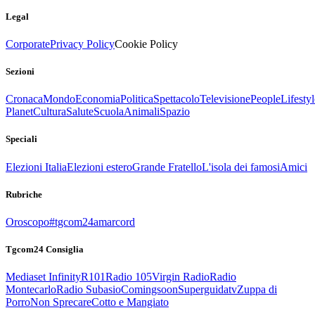
Legal
Corporate
Privacy Policy
Cookie Policy
Sezioni
Cronaca
Mondo
Economia
Politica
Spettacolo
Televisione
People
Lifestyl
Planet
Cultura
Salute
Scuola
Animali
Spazio
Speciali
Elezioni Italia
Elezioni estero
Grande Fratello
L'isola dei famosi
Amici
Rubriche
Oroscopo
#tgcom24amarcord
Tgcom24 Consiglia
Mediaset Infinity
R101
Radio 105
Virgin Radio
Radio
Montecarlo
Radio Subasio
Comingsoon
Superguidatv
Zuppa di
Porro
Non Sprecare
Cotto e Mangiato