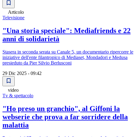
Articolo
Televisione
"Una storia speciale": Mediafriends e 22
anni di solidarietà
Stasera in seconda serata su Canale 5, un documentario ripercorre le
iniziative dell'ente filantropico di Mediaset, Mondadori e Medusa
presieduto da Pier Silvio Berlusconi
29 Dic 2025 - 09:42
video
Tv & spettacolo
"Ho preso un granchio", al Giffoni la
webserie che prova a far sorridere della
malattia