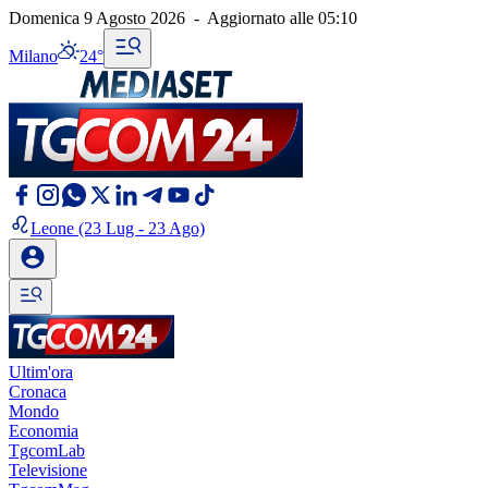
Domenica 9 Agosto 2026
-
Aggiornato alle
05:10
Milano
24°
Leone
(23 Lug - 23 Ago)
Ultim'ora
Cronaca
Mondo
Economia
TgcomLab
Televisione