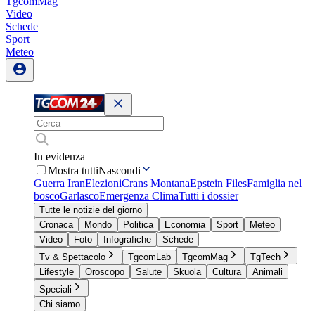
TgcomMag
Video
Schede
Sport
Meteo
In evidenza
Mostra tutti
Nascondi
Guerra Iran
Elezioni
Crans Montana
Epstein Files
Famiglia nel
bosco
Garlasco
Emergenza Clima
Tutti i dossier
Tutte le notizie del giorno
Cronaca
Mondo
Politica
Economia
Sport
Meteo
Video
Foto
Infografiche
Schede
Tv & Spettacolo
TgcomLab
TgcomMag
TgTech
Lifestyle
Oroscopo
Salute
Skuola
Cultura
Animali
Speciali
Chi siamo