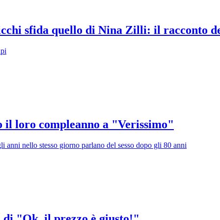
hi sfida quello di Nina Zilli: il racconto d
pi
no il loro compleanno a "Verissimo"
li anni nello stesso giorno parlano del sesso dopo gli 80 anni
 di "Ok, il prezzo è giusto!"