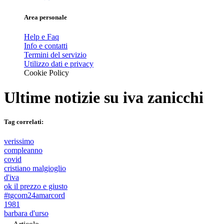
Area personale
Help e Faq
Info e contatti
Termini del servizio
Utilizzo dati e privacy
Cookie Policy
Ultime notizie su
iva zanicchi
Tag correlati:
verissimo
compleanno
covid
cristiano malgioglio
d'iva
ok il prezzo e giusto
#tgcom24amarcord
1981
barbara d'urso