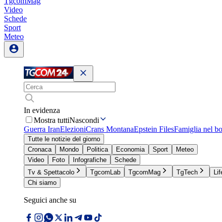
TgcomMag
Video
Schede
Sport
Meteo
In evidenza
Mostra tutti
Nascondi
Guerra Iran
Elezioni
Crans Montana
Epstein Files
Famiglia nel b
Tutte le notizie del giorno
Cronaca
Mondo
Politica
Economia
Sport
Meteo
Video
Foto
Infografiche
Schede
Tv & Spettacolo
TgcomLab
TgcomMag
TgTech
Lif
Chi siamo
Seguici anche su