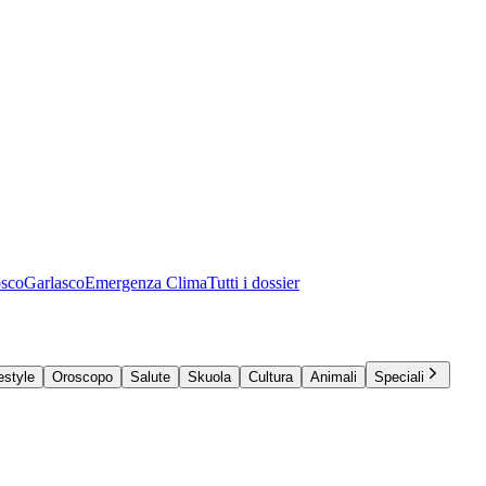
osco
Garlasco
Emergenza Clima
Tutti i dossier
estyle
Oroscopo
Salute
Skuola
Cultura
Animali
Speciali