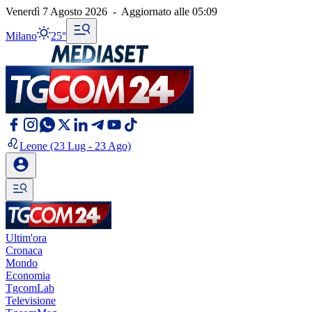
Venerdì 7 Agosto 2026
-
Aggiornato alle
05:09
Milano
25°
Leone
(23 Lug - 23 Ago)
Ultim'ora
Cronaca
Mondo
Economia
TgcomLab
Televisione