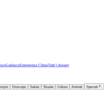
osco
Garlasco
Emergenza Clima
Tutti i dossier
estyle
Oroscopo
Salute
Skuola
Cultura
Animali
Speciali