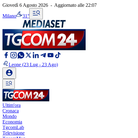
Giovedì 6 Agosto 2026
-
Aggiornato alle
22:07
Milano
31°
Leone
(23 Lug - 23 Ago)
Ultim'ora
Cronaca
Mondo
Economia
TgcomLab
Televisione