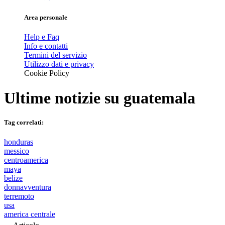
Area personale
Help e Faq
Info e contatti
Termini del servizio
Utilizzo dati e privacy
Cookie Policy
Ultime notizie su
guatemala
Tag correlati:
honduras
messico
centroamerica
maya
belize
donnavventura
terremoto
usa
america centrale