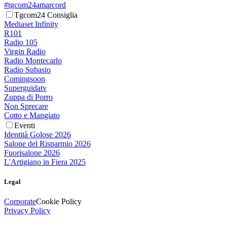
#tgcom24amarcord
Tgcom24 Consiglia
Mediaset Infinity
R101
Radio 105
Virgin Radio
Radio Montecarlo
Radio Subasio
Comingsoon
Superguidatv
Zuppa di Porro
Non Sprecare
Cotto e Mangiato
Eventi
Identità Golose 2026
Salone del Risparmio 2026
Fuorisalone 2026
L'Artigiano in Fiera 2025
Legal
Corporate
Cookie Policy
Privacy Policy