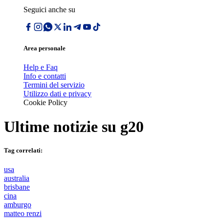
Seguici anche su
Area personale
Help e Faq
Info e contatti
Termini del servizio
Utilizzo dati e privacy
Cookie Policy
Ultime notizie su
g20
Tag correlati:
usa
australia
brisbane
cina
amburgo
matteo renzi