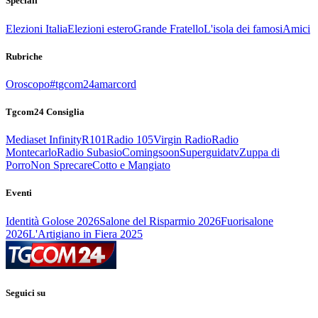
Speciali
Elezioni Italia
Elezioni estero
Grande Fratello
L'isola dei famosi
Amici
Rubriche
Oroscopo
#tgcom24amarcord
Tgcom24 Consiglia
Mediaset Infinity
R101
Radio 105
Virgin Radio
Radio
Montecarlo
Radio Subasio
Comingsoon
Superguidatv
Zuppa di
Porro
Non Sprecare
Cotto e Mangiato
Eventi
Identità Golose 2026
Salone del Risparmio 2026
Fuorisalone
2026
L'Artigiano in Fiera 2025
Seguici su