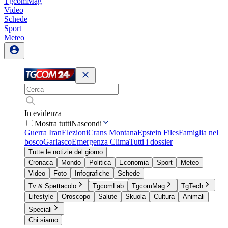
TgcomMag
Video
Schede
Sport
Meteo
In evidenza
Mostra tutti
Nascondi
Guerra Iran
Elezioni
Crans Montana
Epstein Files
Famiglia nel
bosco
Garlasco
Emergenza Clima
Tutti i dossier
Tutte le notizie del giorno
Cronaca
Mondo
Politica
Economia
Sport
Meteo
Video
Foto
Infografiche
Schede
Tv & Spettacolo
TgcomLab
TgcomMag
TgTech
Lifestyle
Oroscopo
Salute
Skuola
Cultura
Animali
Speciali
Chi siamo