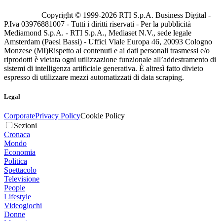
Copyright © 1999-
2026
RTI S.p.A. Business Digital -
P.Iva 03976881007 - Tutti i diritti riservati - Per la pubblicità
Mediamond S.p.A. - RTI S.p.A., Mediaset N.V., sede legale
Amsterdam (Paesi Bassi) - Uffici Viale Europa 46, 20093 Cologno
Monzese (MI)
Rispetto ai contenuti e ai dati personali trasmessi e/o
riprodotti è vietata ogni utilizzazione funzionale all’addestramento di
sistemi di intelligenza artificiale generativa. È altresì fatto divieto
espresso di utilizzare mezzi automatizzati di data scraping.
Legal
Corporate
Privacy Policy
Cookie Policy
Sezioni
Cronaca
Mondo
Economia
Politica
Spettacolo
Televisione
People
Lifestyle
Videogiochi
Donne