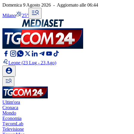
Domenica 9 Agosto 2026
-
Aggiornato alle
06:44
Milano
25°
Leone
(23 Lug - 23 Ago)
Ultim'ora
Cronaca
Mondo
Economia
TgcomLab
Televisione