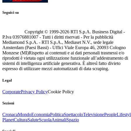
Seguici su
Copyright © 1999-
2026
RTI S.p.A. Business Digital -
P.Iva 03976881007 - Tutti i diritti riservati - Per la pubblicità
Mediamond S.p.A. - RTI S.p.A., Mediaset N.V., sede legale
Amsterdam (Paesi Bassi) - Uffici Viale Europa 46, 20093 Cologno
Monzese (MI)
Rispetto ai contenuti e ai dati personali trasmessi e/o
riprodotti è vietata ogni utilizzazione funzionale all’addestramento di
sistemi di intelligenza artificiale generativa. È altresì fatto divieto
espresso di utilizzare mezzi automatizzati di data scraping.
Legal
Corporate
Privacy Policy
Cookie Policy
Sezioni
Cronaca
Mondo
Economia
Politica
Spettacolo
Televisione
People
Lifestyl
Planet
Cultura
Salute
Scuola
Animali
Spazio