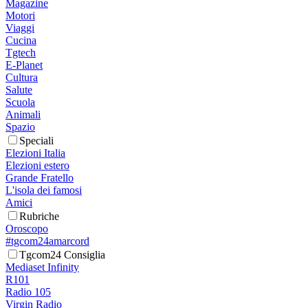
Magazine
Motori
Viaggi
Cucina
Tgtech
E-Planet
Cultura
Salute
Scuola
Animali
Spazio
Speciali
Elezioni Italia
Elezioni estero
Grande Fratello
L'isola dei famosi
Amici
Rubriche
Oroscopo
#tgcom24amarcord
Tgcom24 Consiglia
Mediaset Infinity
R101
Radio 105
Virgin Radio