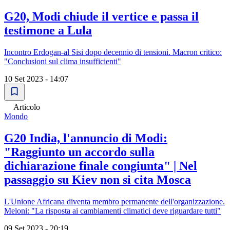
G20, Modi chiude il vertice e passa il
testimone a Lula
Incontro Erdogan-al Sisi dopo decennio di tensioni. Macron critico:
"Conclusioni sul clima insufficienti"
10 Set 2023 - 14:07
Articolo
Mondo
G20 India, l'annuncio di Modi:
"Raggiunto un accordo sulla
dichiarazione finale congiunta" | Nel
passaggio su Kiev non si cita Mosca
L'Unione Africana diventa membro permanente dell'organizzazione.
Meloni: "La risposta ai cambiamenti climatici deve riguardare tutti"
09 Set 2023 - 20:19