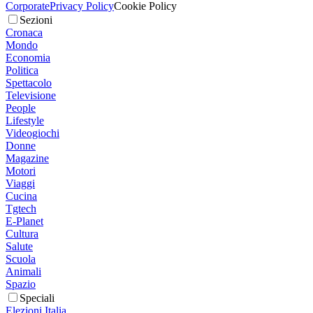
Corporate
Privacy Policy
Cookie Policy
Sezioni
Cronaca
Mondo
Economia
Politica
Spettacolo
Televisione
People
Lifestyle
Videogiochi
Donne
Magazine
Motori
Viaggi
Cucina
Tgtech
E-Planet
Cultura
Salute
Scuola
Animali
Spazio
Speciali
Elezioni Italia