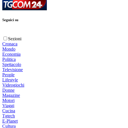
Seguici su
Sezioni
Cronaca
Mondo
Economia
Politica
Spettacolo
Televisione
People
Lifestyle
Videogiochi
Donne
Magazine
Motori
Viaggi
Cucina
Tgtech
E-Planet
Cultura