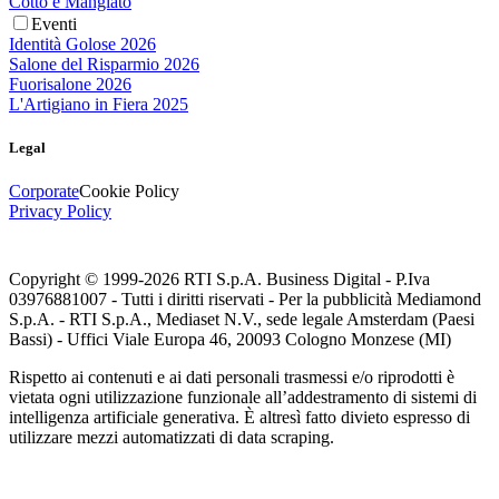
Cotto e Mangiato
Eventi
Identità Golose 2026
Salone del Risparmio 2026
Fuorisalone 2026
L'Artigiano in Fiera 2025
Legal
Corporate
Cookie Policy
Privacy Policy
Copyright © 1999-
2026
RTI S.p.A. Business Digital - P.Iva
03976881007 - Tutti i diritti riservati - Per la pubblicità Mediamond
S.p.A. - RTI S.p.A., Mediaset N.V., sede legale Amsterdam (Paesi
Bassi) - Uffici Viale Europa 46, 20093 Cologno Monzese (MI)
Rispetto ai contenuti e ai dati personali trasmessi e/o riprodotti è
vietata ogni utilizzazione funzionale all’addestramento di sistemi di
intelligenza artificiale generativa. È altresì fatto divieto espresso di
utilizzare mezzi automatizzati di data scraping.