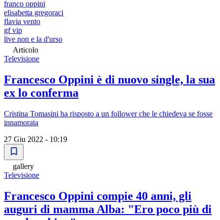
franco oppini
elisabetta gregoraci
flavia vento
gf vip
live non e la d'urso
Articolo
Televisione
Francesco Oppini è di nuovo single, la sua
ex lo conferma
Cristina Tomasini ha risposto a un follower che le chiedeva se fosse
innamorata
27 Giu 2022 - 10:19
gallery
Televisione
Francesco Oppini compie 40 anni, gli
auguri di mamma Alba: "Ero poco più di