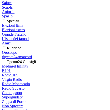
Salute
Scuola
Animali
Spazio
Speciali
Elezioni Italia
Elezioni estero
Grande Fratello
L'isola dei famosi
Amici
Rubriche
Oroscopo
#tgcom24amarcord
Tgcom24 Consiglia
Mediaset Infinity
R101
Radio 105
Virgin Radio
Radio Montecarlo
Radio Subasio
Comingsoon
Superguidatv
Zuppa di Porro
Non Sprecare