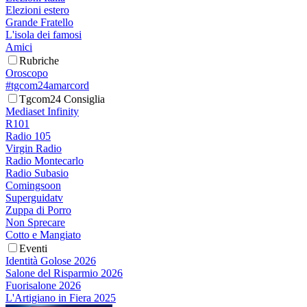
Elezioni estero
Grande Fratello
L'isola dei famosi
Amici
Rubriche
Oroscopo
#tgcom24amarcord
Tgcom24 Consiglia
Mediaset Infinity
R101
Radio 105
Virgin Radio
Radio Montecarlo
Radio Subasio
Comingsoon
Superguidatv
Zuppa di Porro
Non Sprecare
Cotto e Mangiato
Eventi
Identità Golose 2026
Salone del Risparmio 2026
Fuorisalone 2026
L'Artigiano in Fiera 2025