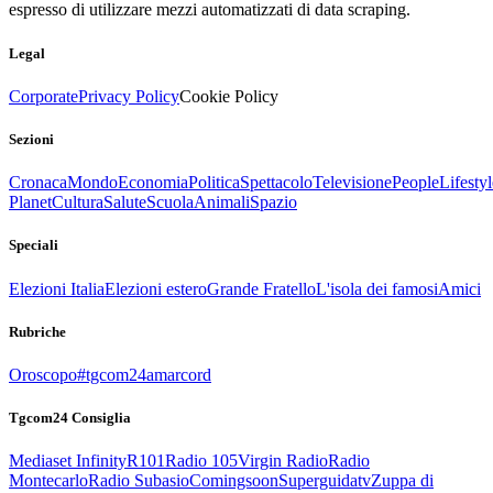
espresso di utilizzare mezzi automatizzati di data scraping.
Legal
Corporate
Privacy Policy
Cookie Policy
Sezioni
Cronaca
Mondo
Economia
Politica
Spettacolo
Televisione
People
Lifestyl
Planet
Cultura
Salute
Scuola
Animali
Spazio
Speciali
Elezioni Italia
Elezioni estero
Grande Fratello
L'isola dei famosi
Amici
Rubriche
Oroscopo
#tgcom24amarcord
Tgcom24 Consiglia
Mediaset Infinity
R101
Radio 105
Virgin Radio
Radio
Montecarlo
Radio Subasio
Comingsoon
Superguidatv
Zuppa di