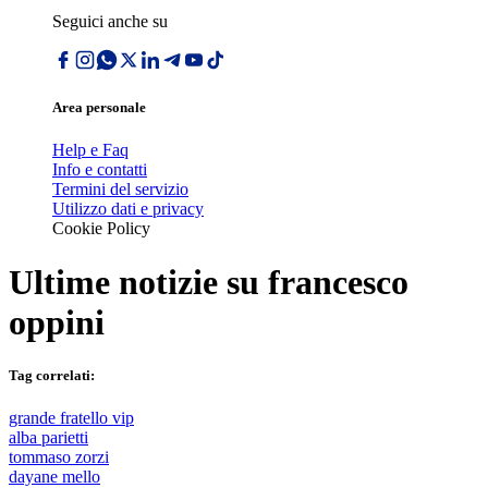
Seguici anche su
Area personale
Help e Faq
Info e contatti
Termini del servizio
Utilizzo dati e privacy
Cookie Policy
Ultime notizie su
francesco
oppini
Tag correlati:
grande fratello vip
alba parietti
tommaso zorzi
dayane mello