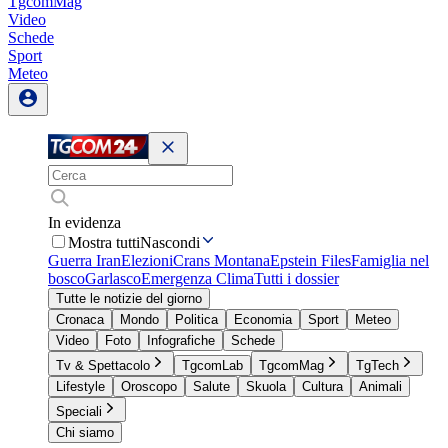
TgcomMag
Video
Schede
Sport
Meteo
In evidenza
Mostra tutti
Nascondi
Guerra Iran
Elezioni
Crans Montana
Epstein Files
Famiglia nel
bosco
Garlasco
Emergenza Clima
Tutti i dossier
Tutte le notizie del giorno
Cronaca
Mondo
Politica
Economia
Sport
Meteo
Video
Foto
Infografiche
Schede
Tv & Spettacolo
TgcomLab
TgcomMag
TgTech
Lifestyle
Oroscopo
Salute
Skuola
Cultura
Animali
Speciali
Chi siamo