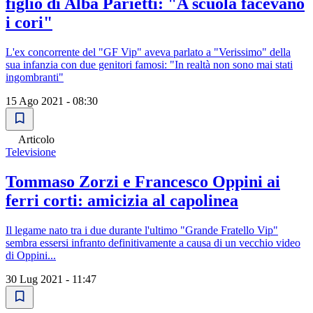
figlio di Alba Parietti: "A scuola facevano
i cori"
L'ex concorrente del "GF Vip" aveva parlato a "Verissimo" della
sua infanzia con due genitori famosi: "In realtà non sono mai stati
ingombranti"
15 Ago 2021 - 08:30
Articolo
Televisione
Tommaso Zorzi e Francesco Oppini ai
ferri corti: amicizia al capolinea
Il legame nato tra i due durante l'ultimo "Grande Fratello Vip"
sembra essersi infranto definitivamente a causa di un vecchio video
di Oppini...
30 Lug 2021 - 11:47