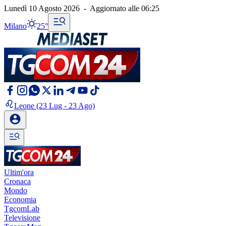
Lunedì 10 Agosto 2026
-
Aggiornato alle
06:25
Milano
25°
Leone
(23 Lug - 23 Ago)
Ultim'ora
Cronaca
Mondo
Economia
TgcomLab
Televisione