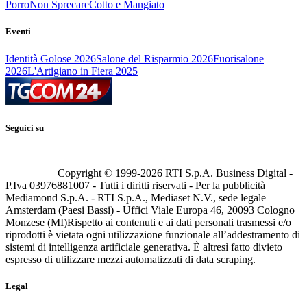
Porro
Non Sprecare
Cotto e Mangiato
Eventi
Identità Golose 2026
Salone del Risparmio 2026
Fuorisalone
2026
L'Artigiano in Fiera 2025
Seguici su
Copyright © 1999-
2026
RTI S.p.A. Business Digital -
P.Iva 03976881007 - Tutti i diritti riservati - Per la pubblicità
Mediamond S.p.A. - RTI S.p.A., Mediaset N.V., sede legale
Amsterdam (Paesi Bassi) - Uffici Viale Europa 46, 20093 Cologno
Monzese (MI)
Rispetto ai contenuti e ai dati personali trasmessi e/o
riprodotti è vietata ogni utilizzazione funzionale all’addestramento di
sistemi di intelligenza artificiale generativa. È altresì fatto divieto
espresso di utilizzare mezzi automatizzati di data scraping.
Legal