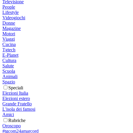
Televisione
People
Lifestyle
Videogiochi
Donne
Magazine
Motori
Viaggi
Cucina
Tgtech
E-Planet
Cultura
Salute
Scuola
Animali
Spazio
Speciali
Elezioni Italia
Elezioni estero
Grande Fratello
L'isola dei famosi
Amici
Rubriche
Oroscopo
#tgcom24amarcord