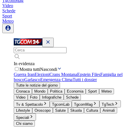
TgcomMag
Video
Schede
Sport
Meteo
In evidenza
Mostra tutti
Nascondi
Guerra Iran
Elezioni
Crans Montana
Epstein Files
Famiglia nel
bosco
Garlasco
Emergenza Clima
Tutti i dossier
Tutte le notizie del giorno
Cronaca
Mondo
Politica
Economia
Sport
Meteo
Video
Foto
Infografiche
Schede
Tv & Spettacolo
TgcomLab
TgcomMag
TgTech
Lifestyle
Oroscopo
Salute
Skuola
Cultura
Animali
Speciali
Chi siamo