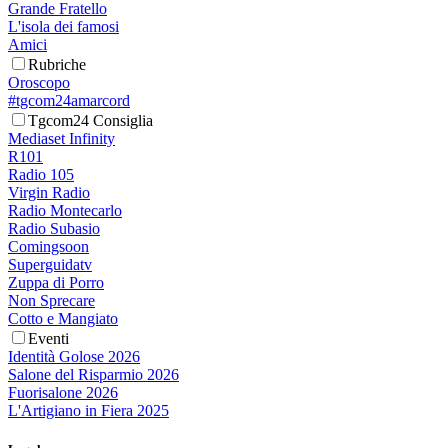
Grande Fratello
L'isola dei famosi
Amici
Rubriche
Oroscopo
#tgcom24amarcord
Tgcom24 Consiglia
Mediaset Infinity
R101
Radio 105
Virgin Radio
Radio Montecarlo
Radio Subasio
Comingsoon
Superguidatv
Zuppa di Porro
Non Sprecare
Cotto e Mangiato
Eventi
Identità Golose 2026
Salone del Risparmio 2026
Fuorisalone 2026
L'Artigiano in Fiera 2025