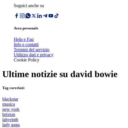
Seguici anche su
Area personale
Help e Faq
Info e contatti
Termini del servizio
Utilizzo dati e privacy
Cookie Policy
Ultime notizie su
david bowie
Tag correlati:
blackstar
musica
new york
brixton
labyrinth
lady gaga