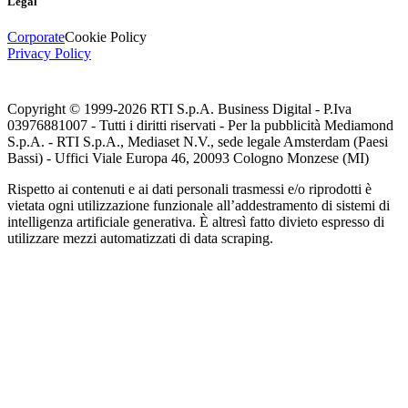
Legal
Corporate
Cookie Policy
Privacy Policy
Copyright © 1999-
2026
RTI S.p.A. Business Digital - P.Iva
03976881007 - Tutti i diritti riservati - Per la pubblicità Mediamond
S.p.A. - RTI S.p.A., Mediaset N.V., sede legale Amsterdam (Paesi
Bassi) - Uffici Viale Europa 46, 20093 Cologno Monzese (MI)
Rispetto ai contenuti e ai dati personali trasmessi e/o riprodotti è
vietata ogni utilizzazione funzionale all’addestramento di sistemi di
intelligenza artificiale generativa. È altresì fatto divieto espresso di
utilizzare mezzi automatizzati di data scraping.