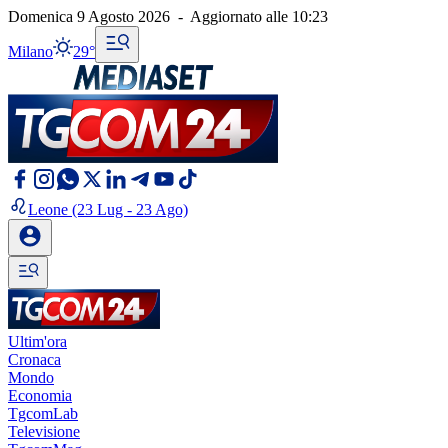
Domenica 9 Agosto 2026
-
Aggiornato alle
10:23
Milano
29°
Leone
(23 Lug - 23 Ago)
Ultim'ora
Cronaca
Mondo
Economia
TgcomLab
Televisione