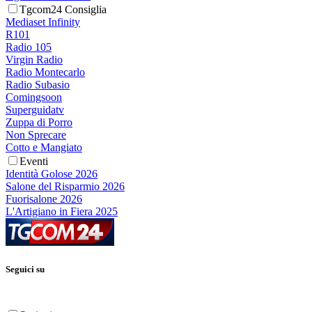
Tgcom24 Consiglia
Mediaset Infinity
R101
Radio 105
Virgin Radio
Radio Montecarlo
Radio Subasio
Comingsoon
Superguidatv
Zuppa di Porro
Non Sprecare
Cotto e Mangiato
Eventi
Identità Golose 2026
Salone del Risparmio 2026
Fuorisalone 2026
L'Artigiano in Fiera 2025
Seguici su