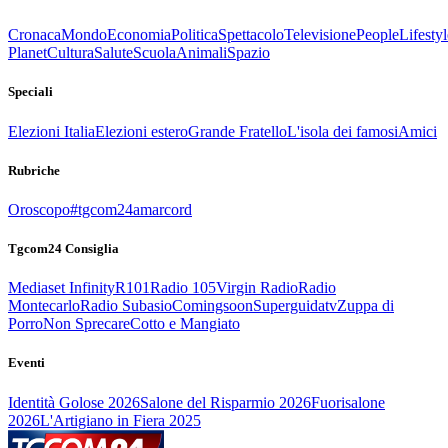
Cronaca
Mondo
Economia
Politica
Spettacolo
Televisione
People
Lifestyl
Planet
Cultura
Salute
Scuola
Animali
Spazio
Speciali
Elezioni Italia
Elezioni estero
Grande Fratello
L'isola dei famosi
Amici
Rubriche
Oroscopo
#tgcom24amarcord
Tgcom24 Consiglia
Mediaset Infinity
R101
Radio 105
Virgin Radio
Radio
Montecarlo
Radio Subasio
Comingsoon
Superguidatv
Zuppa di
Porro
Non Sprecare
Cotto e Mangiato
Eventi
Identità Golose 2026
Salone del Risparmio 2026
Fuorisalone
2026
L'Artigiano in Fiera 2025