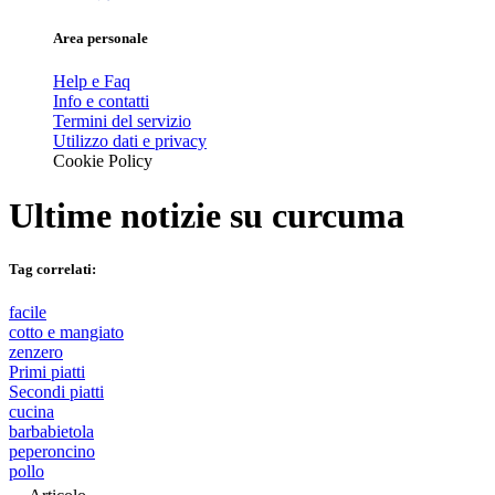
Area personale
Help e Faq
Info e contatti
Termini del servizio
Utilizzo dati e privacy
Cookie Policy
Ultime notizie su
curcuma
Tag correlati:
facile
cotto e mangiato
zenzero
Primi piatti
Secondi piatti
cucina
barbabietola
peperoncino
pollo