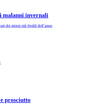
i malanni invernali
ati dei giorni più freddi dell’anno
a
e prosciutto