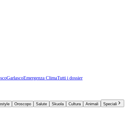
osco
Garlasco
Emergenza Clima
Tutti i dossier
estyle
Oroscopo
Salute
Skuola
Cultura
Animali
Speciali