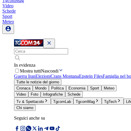
TgcomMag
Video
Schede
Sport
Meteo
In evidenza
Mostra tutti
Nascondi
Guerra Iran
Elezioni
Crans Montana
Epstein Files
Famiglia nel b
Tutte le notizie del giorno
Cronaca
Mondo
Politica
Economia
Sport
Meteo
Video
Foto
Infografiche
Schede
Tv & Spettacolo
TgcomLab
TgcomMag
TgTech
Lif
Chi siamo
Seguici anche su