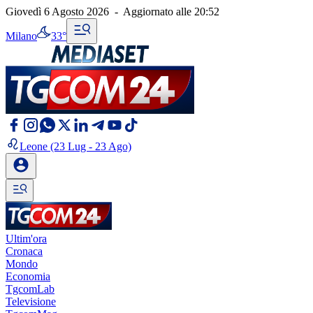
Giovedì 6 Agosto 2026
-
Aggiornato alle
20:52
Milano
33°
Leone
(23 Lug - 23 Ago)
Ultim'ora
Cronaca
Mondo
Economia
TgcomLab
Televisione