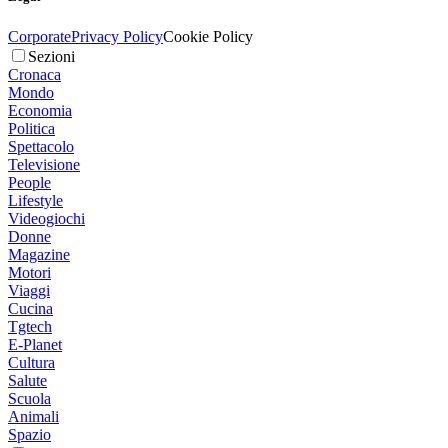
Corporate
Privacy Policy
Cookie Policy
Sezioni
Cronaca
Mondo
Economia
Politica
Spettacolo
Televisione
People
Lifestyle
Videogiochi
Donne
Magazine
Motori
Viaggi
Cucina
Tgtech
E-Planet
Cultura
Salute
Scuola
Animali
Spazio