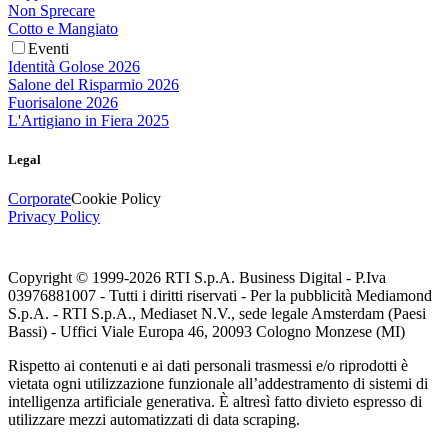
Non Sprecare
Cotto e Mangiato
Eventi
Identità Golose 2026
Salone del Risparmio 2026
Fuorisalone 2026
L'Artigiano in Fiera 2025
Legal
Corporate
Cookie Policy
Privacy Policy
Copyright © 1999-
2026
RTI S.p.A. Business Digital - P.Iva
03976881007 - Tutti i diritti riservati - Per la pubblicità Mediamond
S.p.A. - RTI S.p.A., Mediaset N.V., sede legale Amsterdam (Paesi
Bassi) - Uffici Viale Europa 46, 20093 Cologno Monzese (MI)
Rispetto ai contenuti e ai dati personali trasmessi e/o riprodotti è
vietata ogni utilizzazione funzionale all’addestramento di sistemi di
intelligenza artificiale generativa. È altresì fatto divieto espresso di
utilizzare mezzi automatizzati di data scraping.