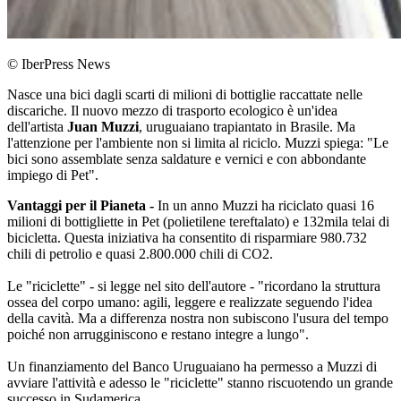
© IberPress News
Nasce una bici dagli scarti di milioni di bottiglie raccattate nelle
discariche. Il nuovo mezzo di trasporto ecologico è un'idea
dell'artista
Juan Muzzi
, uruguaiano trapiantato in Brasile. Ma
l'attenzione per l'ambiente non si limita al riciclo. Muzzi spiega: "Le
bici sono assemblate senza saldature e vernici e con abbondante
impiego di Pet".
Vantaggi per il Pianeta -
In un anno Muzzi ha riciclato quasi 16
milioni di bottigliette in Pet (polietilene tereftalato) e 132mila telai di
bicicletta. Questa iniziativa ha consentito di risparmiare 980.732
chili di petrolio e quasi 2.800.000 chili di CO2.
Le "riciclette" - si legge nel sito dell'autore - "ricordano la struttura
ossea del corpo umano: agili, leggere e realizzate seguendo l'idea
della cavità. Ma a differenza nostra non subiscono l'usura del tempo
poiché non arrugginiscono e restano integre a lungo".
Un finanziamento del Banco Uruguaiano ha permesso a Muzzi di
avviare l'attività e adesso le "riciclette" stanno riscuotendo un grande
successo in Sudamerica.