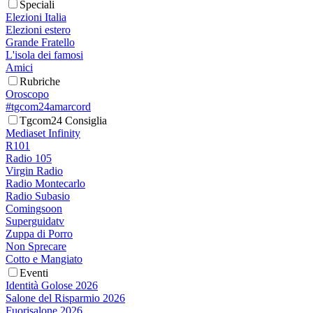
Speciali
Elezioni Italia
Elezioni estero
Grande Fratello
L'isola dei famosi
Amici
Rubriche
Oroscopo
#tgcom24amarcord
Tgcom24 Consiglia
Mediaset Infinity
R101
Radio 105
Virgin Radio
Radio Montecarlo
Radio Subasio
Comingsoon
Superguidatv
Zuppa di Porro
Non Sprecare
Cotto e Mangiato
Eventi
Identità Golose 2026
Salone del Risparmio 2026
Fuorisalone 2026