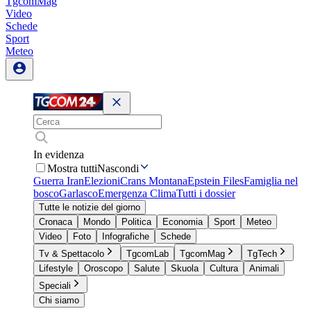
TgcomMag
Video
Schede
Sport
Meteo
In evidenza
Mostra tutti
Nascondi
Guerra Iran
Elezioni
Crans Montana
Epstein Files
Famiglia nel
bosco
Garlasco
Emergenza Clima
Tutti i dossier
Tutte le notizie del giorno
Cronaca
Mondo
Politica
Economia
Sport
Meteo
Video
Foto
Infografiche
Schede
Tv & Spettacolo
TgcomLab
TgcomMag
TgTech
Lifestyle
Oroscopo
Salute
Skuola
Cultura
Animali
Speciali
Chi siamo