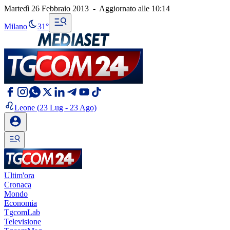
Martedì 26 Febbraio 2013
-
Aggiornato alle
10:14
Milano
31°
Leone
(23 Lug - 23 Ago)
Ultim'ora
Cronaca
Mondo
Economia
TgcomLab
Televisione