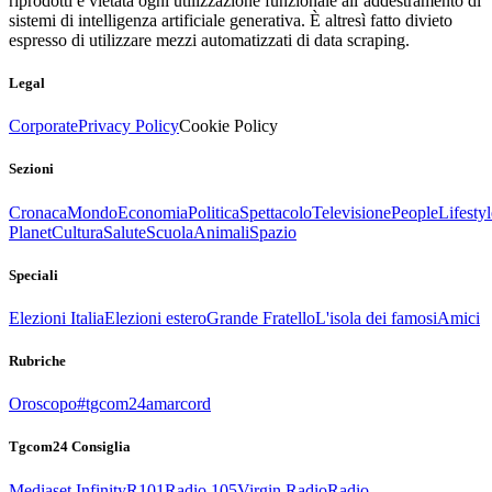
riprodotti è vietata ogni utilizzazione funzionale all’addestramento di
sistemi di intelligenza artificiale generativa. È altresì fatto divieto
espresso di utilizzare mezzi automatizzati di data scraping.
Legal
Corporate
Privacy Policy
Cookie Policy
Sezioni
Cronaca
Mondo
Economia
Politica
Spettacolo
Televisione
People
Lifestyl
Planet
Cultura
Salute
Scuola
Animali
Spazio
Speciali
Elezioni Italia
Elezioni estero
Grande Fratello
L'isola dei famosi
Amici
Rubriche
Oroscopo
#tgcom24amarcord
Tgcom24 Consiglia
Mediaset Infinity
R101
Radio 105
Virgin Radio
Radio