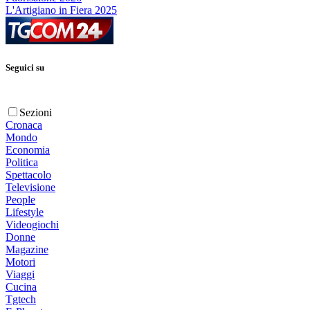
L'Artigiano in Fiera 2025
Seguici su
Sezioni
Cronaca
Mondo
Economia
Politica
Spettacolo
Televisione
People
Lifestyle
Videogiochi
Donne
Magazine
Motori
Viaggi
Cucina
Tgtech