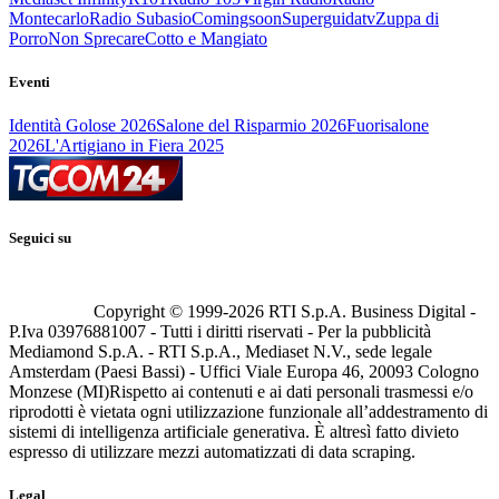
Montecarlo
Radio Subasio
Comingsoon
Superguidatv
Zuppa di
Porro
Non Sprecare
Cotto e Mangiato
Eventi
Identità Golose 2026
Salone del Risparmio 2026
Fuorisalone
2026
L'Artigiano in Fiera 2025
Seguici su
Copyright © 1999-
2026
RTI S.p.A. Business Digital -
P.Iva 03976881007 - Tutti i diritti riservati - Per la pubblicità
Mediamond S.p.A. - RTI S.p.A., Mediaset N.V., sede legale
Amsterdam (Paesi Bassi) - Uffici Viale Europa 46, 20093 Cologno
Monzese (MI)
Rispetto ai contenuti e ai dati personali trasmessi e/o
riprodotti è vietata ogni utilizzazione funzionale all’addestramento di
sistemi di intelligenza artificiale generativa. È altresì fatto divieto
espresso di utilizzare mezzi automatizzati di data scraping.
Legal