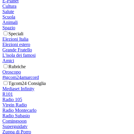
E-Planet
Cultura
Salute
Scuola
Animali
Spazio
Speciali
Elezioni Italia
Elezioni estero
Grande Fratello
L'isola dei famosi
Amici
Rubriche
Oroscopo
#tgcom24amarcord
Tgcom24 Consiglia
Mediaset Infinity
R101
Radio 105
Virgin Radio
Radio Montecarlo
Radio Subasio
Comingsoon
Superguidatv
Zuppa di Porro