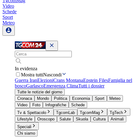
TgcomMag
Video
Schede
Sport
Meteo
In evidenza
Mostra tutti
Nascondi
Guerra Iran
Elezioni
Crans Montana
Epstein Files
Famiglia nel
bosco
Garlasco
Emergenza Clima
Tutti i dossier
Tutte le notizie del giorno
Cronaca
Mondo
Politica
Economia
Sport
Meteo
Video
Foto
Infografiche
Schede
Tv & Spettacolo
TgcomLab
TgcomMag
TgTech
Lifestyle
Oroscopo
Salute
Skuola
Cultura
Animali
Speciali
Chi siamo