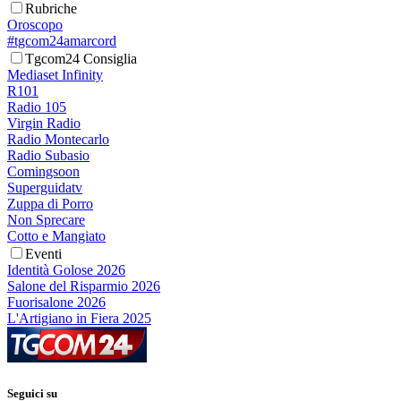
Rubriche
Oroscopo
#tgcom24amarcord
Tgcom24 Consiglia
Mediaset Infinity
R101
Radio 105
Virgin Radio
Radio Montecarlo
Radio Subasio
Comingsoon
Superguidatv
Zuppa di Porro
Non Sprecare
Cotto e Mangiato
Eventi
Identità Golose 2026
Salone del Risparmio 2026
Fuorisalone 2026
L'Artigiano in Fiera 2025
Seguici su