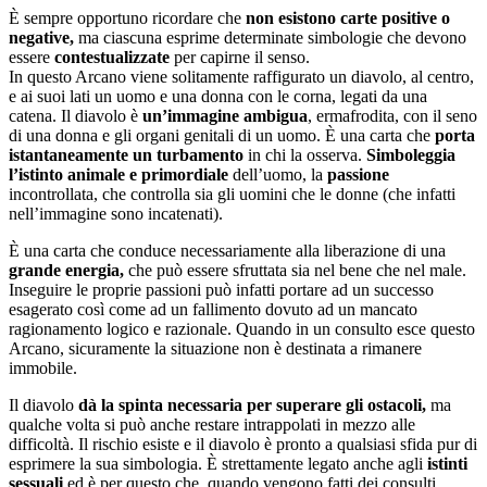
È sempre opportuno ricordare che
non esistono carte positive o
negative,
ma ciascuna esprime determinate simbologie che devono
essere
contestualizzate
per capirne il senso.
In questo Arcano viene solitamente raffigurato un diavolo, al centro,
e ai suoi lati un uomo e una donna con le corna, legati da una
catena. Il diavolo è
un’immagine ambigua
, ermafrodita, con il seno
di una donna e gli organi genitali di un uomo. È una carta che
porta
istantaneamente un turbamento
in chi la osserva.
Simboleggia
l’istinto animale e primordiale
dell’uomo, la
passione
incontrollata, che controlla sia gli uomini che le donne (che infatti
nell’immagine sono incatenati).
È una carta che conduce necessariamente alla liberazione di una
grande energia,
che può essere sfruttata sia nel bene che nel male.
Inseguire le proprie passioni può infatti portare ad un successo
esagerato così come ad un fallimento dovuto ad un mancato
ragionamento logico e razionale. Quando in un consulto esce questo
Arcano, sicuramente la situazione non è destinata a rimanere
immobile.
Il diavolo
dà la spinta necessaria per superare gli ostacoli,
ma
qualche volta si può anche restare intrappolati in mezzo alle
difficoltà. Il rischio esiste e il diavolo è pronto a qualsiasi sfida pur di
esprimere la sua simbologia. È strettamente legato anche agli
istinti
sessuali
ed è per questo che, quando vengono fatti dei consulti