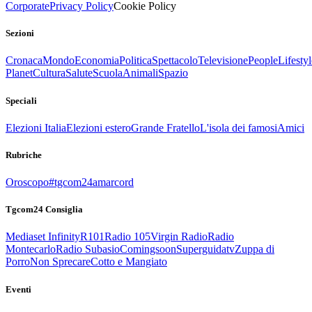
Corporate
Privacy Policy
Cookie Policy
Sezioni
Cronaca
Mondo
Economia
Politica
Spettacolo
Televisione
People
Lifestyl
Planet
Cultura
Salute
Scuola
Animali
Spazio
Speciali
Elezioni Italia
Elezioni estero
Grande Fratello
L'isola dei famosi
Amici
Rubriche
Oroscopo
#tgcom24amarcord
Tgcom24 Consiglia
Mediaset Infinity
R101
Radio 105
Virgin Radio
Radio
Montecarlo
Radio Subasio
Comingsoon
Superguidatv
Zuppa di
Porro
Non Sprecare
Cotto e Mangiato
Eventi