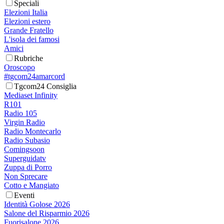
Speciali
Elezioni Italia
Elezioni estero
Grande Fratello
L'isola dei famosi
Amici
Rubriche
Oroscopo
#tgcom24amarcord
Tgcom24 Consiglia
Mediaset Infinity
R101
Radio 105
Virgin Radio
Radio Montecarlo
Radio Subasio
Comingsoon
Superguidatv
Zuppa di Porro
Non Sprecare
Cotto e Mangiato
Eventi
Identità Golose 2026
Salone del Risparmio 2026
Fuorisalone 2026