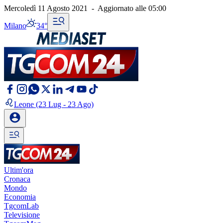
Mercoledì 11 Agosto 2021
-
Aggiornato alle
05:00
Milano
34°
Leone
(23 Lug - 23 Ago)
Ultim'ora
Cronaca
Mondo
Economia
TgcomLab
Televisione