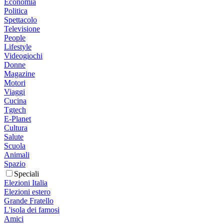
Economia
Politica
Spettacolo
Televisione
People
Lifestyle
Videogiochi
Donne
Magazine
Motori
Viaggi
Cucina
Tgtech
E-Planet
Cultura
Salute
Scuola
Animali
Spazio
Speciali
Elezioni Italia
Elezioni estero
Grande Fratello
L'isola dei famosi
Amici