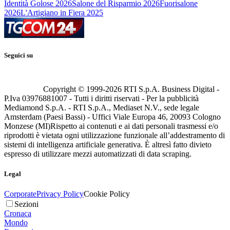
Identità Golose 2026
Salone del Risparmio 2026
Fuorisalone
2026
L'Artigiano in Fiera 2025
Seguici su
Copyright © 1999-
2026
RTI S.p.A. Business Digital -
P.Iva 03976881007 - Tutti i diritti riservati - Per la pubblicità
Mediamond S.p.A. - RTI S.p.A., Mediaset N.V., sede legale
Amsterdam (Paesi Bassi) - Uffici Viale Europa 46, 20093 Cologno
Monzese (MI)
Rispetto ai contenuti e ai dati personali trasmessi e/o
riprodotti è vietata ogni utilizzazione funzionale all’addestramento di
sistemi di intelligenza artificiale generativa. È altresì fatto divieto
espresso di utilizzare mezzi automatizzati di data scraping.
Legal
Corporate
Privacy Policy
Cookie Policy
Sezioni
Cronaca
Mondo