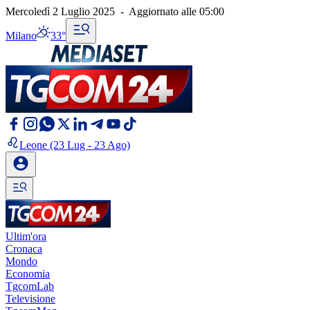
Mercoledì 2 Luglio 2025
-
Aggiornato alle
05:00
Milano
33°
Leone
(23 Lug - 23 Ago)
Ultim'ora
Cronaca
Mondo
Economia
TgcomLab
Televisione