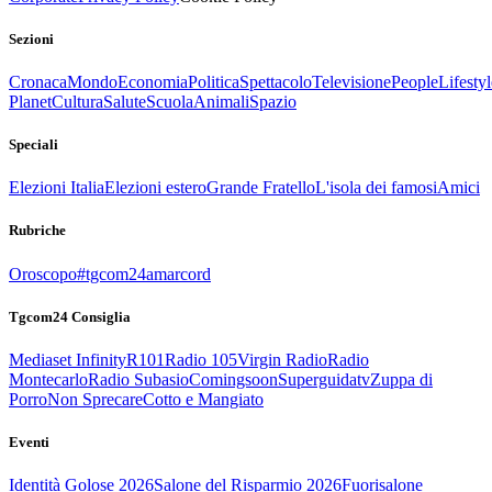
Sezioni
Cronaca
Mondo
Economia
Politica
Spettacolo
Televisione
People
Lifestyl
Planet
Cultura
Salute
Scuola
Animali
Spazio
Speciali
Elezioni Italia
Elezioni estero
Grande Fratello
L'isola dei famosi
Amici
Rubriche
Oroscopo
#tgcom24amarcord
Tgcom24 Consiglia
Mediaset Infinity
R101
Radio 105
Virgin Radio
Radio
Montecarlo
Radio Subasio
Comingsoon
Superguidatv
Zuppa di
Porro
Non Sprecare
Cotto e Mangiato
Eventi
Identità Golose 2026
Salone del Risparmio 2026
Fuorisalone