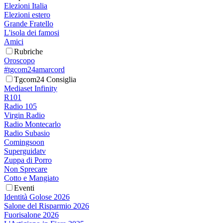
Elezioni Italia
Elezioni estero
Grande Fratello
L'isola dei famosi
Amici
Rubriche
Oroscopo
#tgcom24amarcord
Tgcom24 Consiglia
Mediaset Infinity
R101
Radio 105
Virgin Radio
Radio Montecarlo
Radio Subasio
Comingsoon
Superguidatv
Zuppa di Porro
Non Sprecare
Cotto e Mangiato
Eventi
Identità Golose 2026
Salone del Risparmio 2026
Fuorisalone 2026