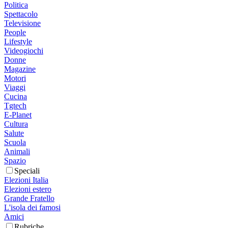
Politica
Spettacolo
Televisione
People
Lifestyle
Videogiochi
Donne
Magazine
Motori
Viaggi
Cucina
Tgtech
E-Planet
Cultura
Salute
Scuola
Animali
Spazio
Speciali
Elezioni Italia
Elezioni estero
Grande Fratello
L'isola dei famosi
Amici
Rubriche