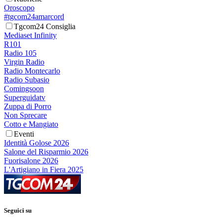
Oroscopo
#tgcom24amarcord
Tgcom24 Consiglia
Mediaset Infinity
R101
Radio 105
Virgin Radio
Radio Montecarlo
Radio Subasio
Comingsoon
Superguidatv
Zuppa di Porro
Non Sprecare
Cotto e Mangiato
Eventi
Identità Golose 2026
Salone del Risparmio 2026
Fuorisalone 2026
L'Artigiano in Fiera 2025
Seguici su