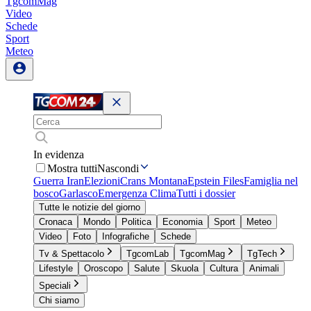
TgcomMag
Video
Schede
Sport
Meteo
In evidenza
Mostra tutti
Nascondi
Guerra Iran
Elezioni
Crans Montana
Epstein Files
Famiglia nel
bosco
Garlasco
Emergenza Clima
Tutti i dossier
Tutte le notizie del giorno
Cronaca
Mondo
Politica
Economia
Sport
Meteo
Video
Foto
Infografiche
Schede
Tv & Spettacolo
TgcomLab
TgcomMag
TgTech
Lifestyle
Oroscopo
Salute
Skuola
Cultura
Animali
Speciali
Chi siamo