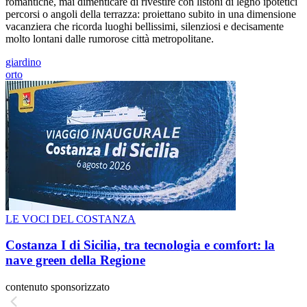
romantiche, mai dimenticare di rivestire con listoni di legno ipotetici
percorsi o angoli della terrazza: proiettano subito in una dimensione
vacanziera che ricorda luoghi bellissimi, silenziosi e decisamente
molto lontani dalle rumorose città metropolitane.
giardino
orto
LE VOCI DEL COSTANZA
Costanza I di Sicilia, tra tecnologia e comfort: la
nave green della Regione
contenuto sponsorizzato