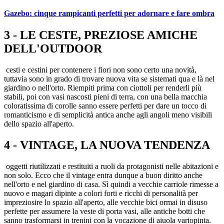
Gazebo: cinque rampicanti perfetti per adornare e fare ombra
3 - LE CESTE, PREZIOSE AMICHE
DELL'OUTDOOR
cesti e cestini per contenere i fiori non sono certo una novità,
tuttavia sono in grado di trovare nuova vita se sistemati qua e là nel
giardino o nell'orto. Riempiti prima con ciottoli per renderli più
stabili, poi con vasi nascosti pieni di terra, con una bella macchia
coloratissima di corolle sanno essere perfetti per dare un tocco di
romanticismo e di semplicità antica anche agli angoli meno visibili
dello spazio all'aperto.
4 - VINTAGE, LA NUOVA TENDENZA
oggetti riutilizzati e restituiti a ruoli da protagonisti nelle abitazioni e
non solo. Ecco che il vintage entra dunque a buon diritto anche
nell'orto e nel giardino di casa. Sì quindi a vecchie carriole rimesse a
nuovo e magari dipinte a colori forti e ricchi di personalità per
impreziosire lo spazio all'aperto, alle vecchie bici ormai in disuso
perfette per assumere la veste di porta vasi, alle antiche botti che
sanno trasformarsi in trenini con la vocazione di aiuola variopinta.