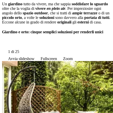
Un
giardino
tutto da vivere, ma che sappia
soddisfare lo sguardo
oltre che la voglia di
vivere
en plein air
.
Per impreziosire ogni
angolo dello
spazio outdoor
, che si tratti di
ampie terrazze
o di un
piccolo orto
, a volte le
soluzioni
sono davvero alla
portata di tutti
.
Eccone alcune in grado di rendere
originali
gli
esterni
di casa.
Giardino e orto: cinque semplici soluzioni per renderli unici
1
di 25
Avvia slideshow
Fullscreen
Zoom