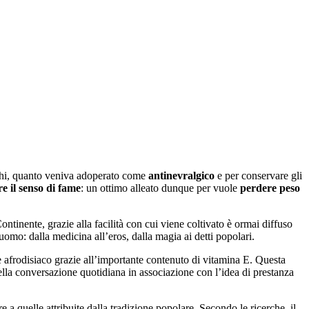
chi, quanto veniva adoperato come
antinevralgico
e per conservare gli
e il senso di fame
: un ottimo alleato dunque per vuole
perdere peso
tinente, grazie alla facilità con cui viene coltivato è ormai diffuso
uomo: dalla medicina all’eros, dalla magia ai detti popolari.
e afrodisiaco grazie all’importante contenuto di vitamina E. Questa
ella conversazione quotidiana in associazione con l’idea di prestanza
e a quelle attribuite dalla tradizione popolare. Secondo le ricerche, il