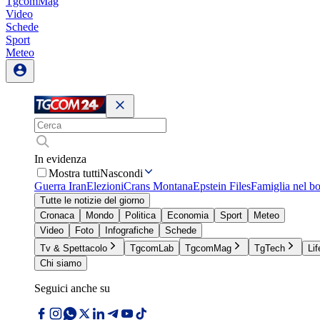
TgcomMag
Video
Schede
Sport
Meteo
In evidenza
Mostra tutti
Nascondi
Guerra Iran
Elezioni
Crans Montana
Epstein Files
Famiglia nel b
Tutte le notizie del giorno
Cronaca
Mondo
Politica
Economia
Sport
Meteo
Video
Foto
Infografiche
Schede
Tv & Spettacolo
TgcomLab
TgcomMag
TgTech
Lif
Chi siamo
Seguici anche su