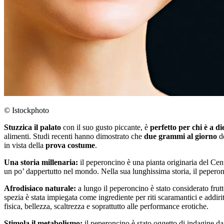
© Istockphoto
Stuzzica il palato
con il suo gusto piccante, è
perfetto per chi è a di
alimenti. Studi recenti hanno dimostrato che
due grammi al giorno
de
in vista della
prova costume
.
Una storia millenaria:
il peperoncino è una pianta originaria del Cen
un po’ dappertutto nel mondo. Nella sua lunghissima storia, il peperonci
Afrodisiaco naturale:
a lungo il peperoncino è stato considerato fru
spezia è stata impiegata come ingrediente per riti scaramantici e addi
fisica, bellezza, scaltrezza e soprattutto alle performance erotiche.
Stimola il metabolismo:
il peperoncino è stato oggetto di indagine da p