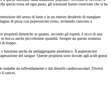
lla spezia rossa ad ogni pasto, gli scienziati hanno osservato che si ha
iminuzione del senso di fame e in un minore desiderio di mangiare
l’indagine di pizza con peperoncino rosso, invitando ciascuno a
 proprietà dietetiche in quanto, secondo gli esperti, è ricco di una
so in bocca anche piccolissime quantità. Sempre da questa sostanza
i di troppo.
rie e funziona anche da antiaggregante piastrinico. Il peperoncino
ossigenazione del sangue. Queste proprietà sono dovute agli acidi grassi
e malattie da raffreddamento e dai disturbi cardiovascolari. Diversi
 il cancro.