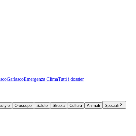
osco
Garlasco
Emergenza Clima
Tutti i dossier
estyle
Oroscopo
Salute
Skuola
Cultura
Animali
Speciali