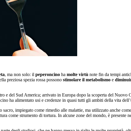
eta
, ma non solo: il
peperoncino
ha
molte virtù
note fin da tempi anti
lla preziosa spezia rossa possono
stimolare il metabolismo
e
diminuir
tro e del Sud America; arrivato in Europa dopo la scoperta del Nuovo Con
no ha alimentato usi e credenze in quasi tutti gli ambiti della vita dell’
tto sacro, impiegato come rimedio alle malattie, ma utilizzato anche com
rittura come strumento di tortura. In alcune zone del mondo, è presente n
arte degli studiosi, che ne hanno messo in rialto le molte proprietà, oltr