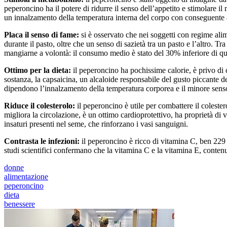
peperoncino ha il potere di ridurre il senso dell’appetito e stimolare 
un innalzamento della temperatura interna del corpo con conseguente
Placa il senso di fame:
si è osservato che nei soggetti con regime ali
durante il pasto, oltre che un senso di sazietà tra un pasto e l’altro. T
mangiarne a volontà: il consumo medio è stato del 30% inferiore di 
Ottimo per la dieta:
il peperoncino ha pochissime calorie, è privo di c
sostanza, la capsaicina, un alcaloide responsabile del gusto piccante
dipendono l’innalzamento della temperatura corporea e il minore senso d
Riduce il colesterolo:
il peperoncino è utile per combattere il colester
migliora la circolazione, è un ottimo cardioprotettivo, ha proprietà di 
insaturi presenti nel seme, che rinforzano i vasi sanguigni.
Contrasta le infezioni:
il peperoncino è ricco di vitamina C, ben 229 
studi scientifici confermano che la vitamina C e la vitamina E, contenu
donne
alimentazione
peperoncino
dieta
benessere