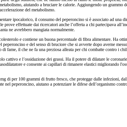
il metabolismo, aiutando a bruciare le calorie. Aggiungendo un grammo de
 accelerazione del metabolismo.
mentare ipocalorico, il consumo del peperoncino si è associato ad una d
ra le prove effettuate dai ricercatori anche l’offerta a chi partecipava al
quanta ne avrebbero mangiata normalmente.
olesterolo e contiene un buona percentuale di fibra alimentare. Ha ottime
 del peperoncino e del senso di bruciore che si avverte dopo averne mes
i fame, il che ne fa una preziosa alleata per chi combatte contro i chil
olo cattivo e l’ossidazione dei grassi. Ha il potere di dilatare le corona
vasodilatatore e consente ai capillari di rimanere elastici migliorando l'
mg di per 100 grammi di frutto fresco, che protegge dalle infezioni, dall
te nel peperoncino, aiutano a potenziare le difese dell’organismo contro