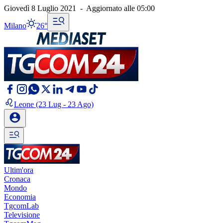
Giovedì 8 Luglio 2021
-
Aggiornato alle
05:00
Milano
26°
Leone
(23 Lug - 23 Ago)
Ultim'ora
Cronaca
Mondo
Economia
TgcomLab
Televisione