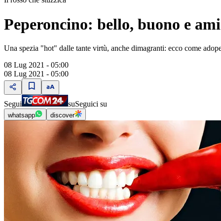
Peperoncino: bello, buono e amic
Una spezia "hot" dalle tante virtù, anche dimagranti: ecco come adoper
08 Lug 2021 - 05:00
08 Lug 2021 - 05:00
Segui
su
Seguici su
whatsapp
discover