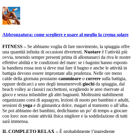
Abbronzatura: come scegliere e usare al meglio la crema solare
FITNESS –
Se abbiamo voglia di fare movimento, la spiaggia offre
una quantità infinita di occasioni divertenti.
Nuotare
è l’attività più
ovvia, tenendo sempre presenti prima di allontanarci da riva le nostre
effettive abilità e le condizioni del mare: se i bagnini hanno esposto
la bandiera rossa non si deve mai fare il bagno e anche le attività in
battigia devono essere improntate alla prudenza. Nelle ore meno
calde della giornata possiamo
camminare
o
correre
sulla battigia,
oppure dedicarci a uno degli innumerevoli
giochi
da spiaggia, dal
beach volley ai classici racchettoni, scegliendo le aree riservate al
gioco e senza infastidire gli altri bagnanti. Moltissimi stabilimenti
organizzano corsi di aquagym, lezioni di nuoto per bambini e adulti,
sessioni di
yoga
e di ginnastica dolce, magari al tramonto o all’alba.
Se poi abbiamo dei bambini, dedichiamo un po’ di tempo a giocare
con loro: non esiste attività fisica migliore e la soddisfazione di tutti
sarà immensa.
IL COMPLETO RELAX –
È probabilmente l’ingrediente