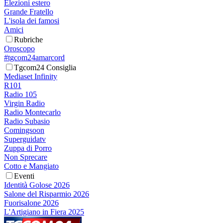
Elezioni estero
Grande Fratello
L'isola dei famosi
Amici
Rubriche
Oroscopo
#tgcom24amarcord
Tgcom24 Consiglia
Mediaset Infinity
R101
Radio 105
Virgin Radio
Radio Montecarlo
Radio Subasio
Comingsoon
Superguidatv
Zuppa di Porro
Non Sprecare
Cotto e Mangiato
Eventi
Identità Golose 2026
Salone del Risparmio 2026
Fuorisalone 2026
L'Artigiano in Fiera 2025