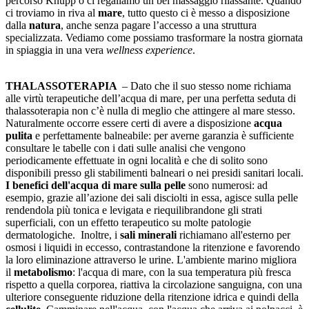
percorso Knupp o ci regaliamo un bel massaggio rilassante. Quando
ci troviamo in riva al
mare
, tutto questo ci è messo a disposizione
dalla
natura
, anche senza pagare l’accesso a una struttura
specializzata. Vediamo come possiamo trasformare la nostra giornata
in spiaggia in una vera
wellness experience
.
THALASSOTERAPIA
– Dato che il suo stesso nome richiama
alle virtù terapeutiche dell’acqua di mare, per una perfetta seduta di
thalassoterapia non c’è nulla di meglio che attingere al mare stesso.
Naturalmente occorre essere certi di avere a disposizione
acqua
pulita
e perfettamente balneabile: per averne garanzia è sufficiente
consultare le tabelle con i dati sulle analisi che vengono
periodicamente effettuate in ogni località e che di solito sono
disponibili presso gli stabilimenti balneari o nei presidi sanitari locali.
I benefici dell'acqua di mare sulla pelle
sono numerosi: ad
esempio, grazie all’azione dei sali disciolti in essa, agisce sulla pelle
rendendola più tonica e levigata e riequilibrandone gli strati
superficiali, con un effetto terapeutico su molte patologie
dermatologiche. Inoltre, i
sali minerali
richiamano all'esterno per
osmosi i liquidi in eccesso, contrastandone la ritenzione e favorendo
la loro eliminazione attraverso le urine. L'ambiente marino migliora
il
metabolismo
: l'acqua di mare, con la sua temperatura più fresca
rispetto a quella corporea, riattiva la circolazione sanguigna, con una
ulteriore conseguente riduzione della ritenzione idrica e quindi della