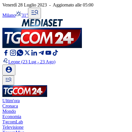
Venerdì 28 Luglio 2023
-
Aggiornato alle
05:00
Milano
31°
Leone
(23 Lug - 23 Ago)
Ultim'ora
Cronaca
Mondo
Economia
TgcomLab
Televisione