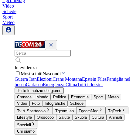
TgcomMag
Video
Schede
Sport
Meteo
In evidenza
Mostra tutti
Nascondi
Guerra Iran
Elezioni
Crans Montana
Epstein Files
Famiglia nel
bosco
Garlasco
Emergenza Clima
Tutti i dossier
Tutte le notizie del giorno
Cronaca
Mondo
Politica
Economia
Sport
Meteo
Video
Foto
Infografiche
Schede
Tv & Spettacolo
TgcomLab
TgcomMag
TgTech
Lifestyle
Oroscopo
Salute
Skuola
Cultura
Animali
Speciali
Chi siamo