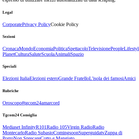
Legal
Corporate
Privacy Policy
Cookie Policy
Sezioni
Cronaca
Mondo
Economia
Politica
Spettacolo
Televisione
People
Lifestyl
Planet
Cultura
Salute
Scuola
Animali
Spazio
Speciali
Elezioni Italia
Elezioni estero
Grande Fratello
L'isola dei famosi
Amici
Rubriche
Oroscopo
#tgcom24amarcord
Tgcom24 Consiglia
Mediaset Infinity
R101
Radio 105
Virgin Radio
Radio
Montecarlo
Radio Subasio
Comingsoon
Superguidatv
Zuppa di
Porro
Non Sprecare
Cotto e Mangiato