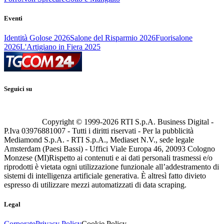
Eventi
Identità Golose 2026
Salone del Risparmio 2026
Fuorisalone
2026
L'Artigiano in Fiera 2025
Seguici su
Copyright © 1999-
2026
RTI S.p.A. Business Digital -
P.Iva 03976881007 - Tutti i diritti riservati - Per la pubblicità
Mediamond S.p.A. - RTI S.p.A., Mediaset N.V., sede legale
Amsterdam (Paesi Bassi) - Uffici Viale Europa 46, 20093 Cologno
Monzese (MI)
Rispetto ai contenuti e ai dati personali trasmessi e/o
riprodotti è vietata ogni utilizzazione funzionale all’addestramento di
sistemi di intelligenza artificiale generativa. È altresì fatto divieto
espresso di utilizzare mezzi automatizzati di data scraping.
Legal
Corporate
Privacy Policy
Cookie Policy