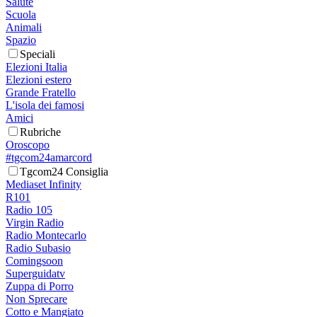
Salute
Scuola
Animali
Spazio
Speciali
Elezioni Italia
Elezioni estero
Grande Fratello
L'isola dei famosi
Amici
Rubriche
Oroscopo
#tgcom24amarcord
Tgcom24 Consiglia
Mediaset Infinity
R101
Radio 105
Virgin Radio
Radio Montecarlo
Radio Subasio
Comingsoon
Superguidatv
Zuppa di Porro
Non Sprecare
Cotto e Mangiato