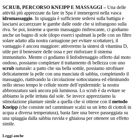
SCRUB, PERCORSO KNEIPP E MASSAGGI –
Una delle
attività più apprezzate da fare in Spa è immergersi nella vasca
idromassaggio
. In spiaggia è sufficiente sedersi sulla battigia e
lasciarsi accarezzare le gambe dalle onde che si infrangono sulla
riva. Se poi, insieme a questo massaggio rinfrescante, ci godiamo
anche un bagno di sole (dopo esserci spalmati la pelle con un filtro
solare adatto alla nostra carnagione per evitare scottature), il
vantaggio è ancora maggiore: attiveremo la sintesi di vitamina D,
utile per il benessere delle ossa e per rinforzare il sistema
immunitario. Mentre ci godiamo il linfodrenaggio offerto dal moto
ondoso, possiamo completare il trattamento di bellezza con uno
scrub
naturale: a patto che sia bella sottile, possiamo strofinare
delicatamente la pelle con una manciata di sabbia, completando il
massaggio, riattivando la circolazione sottocutanea ed eliminando
nello stesso tempo le cellule morte dell’epidermide: la nostra
abbronzatura sarà ancora più luminosa. Lo scrub è da evitare se
abbiamo la pelle irritata dal sole. Se invece apprezziamo la
stimolazione plantare simile a quella che si ottiene con il
metodo
Kneipp
(che consiste nel camminare scalzi su un letto di ciottoli in
acqua a diversa temperatura), basta fare una breve passeggiata su
una spiaggia dalla sabbia ruvida e ghiaiosa per ottenere un effetto
simile.
Leggi anche