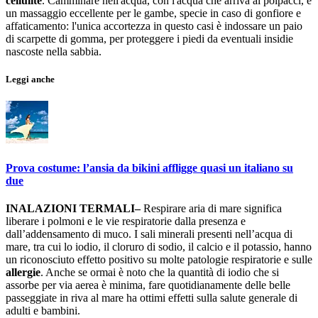
cellulite
. Camminare nell'acqua, con l'acqua che arriva ai polpacci, è
un massaggio eccellente per le gambe, specie in caso di gonfiore e
affaticamento: l'unica accortezza in questo casi è indossare un paio
di scarpette di gomma, per proteggere i piedi da eventuali insidie
nascoste nella sabbia.
Leggi anche
Prova costume: l’ansia da bikini affligge quasi un italiano su
due
INALAZIONI TERMALI–
Respirare aria di mare significa
liberare i polmoni e le vie respiratorie dalla presenza e
dall’addensamento di muco. I sali minerali presenti nell’acqua di
mare, tra cui lo iodio, il cloruro di sodio, il calcio e il potassio, hanno
un riconosciuto effetto positivo su molte patologie respiratorie e sulle
allergie
. Anche se ormai è noto che la quantità di iodio che si
assorbe per via aerea è minima, fare quotidianamente delle belle
passeggiate in riva al mare ha ottimi effetti sulla salute generale di
adulti e bambini.