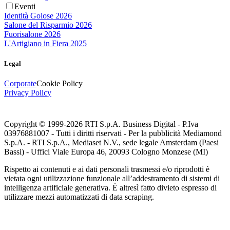
Eventi
Identità Golose 2026
Salone del Risparmio 2026
Fuorisalone 2026
L'Artigiano in Fiera 2025
Legal
Corporate
Cookie Policy
Privacy Policy
Copyright © 1999-
2026
RTI S.p.A. Business Digital - P.Iva
03976881007 - Tutti i diritti riservati - Per la pubblicità Mediamond
S.p.A. - RTI S.p.A., Mediaset N.V., sede legale Amsterdam (Paesi
Bassi) - Uffici Viale Europa 46, 20093 Cologno Monzese (MI)
Rispetto ai contenuti e ai dati personali trasmessi e/o riprodotti è
vietata ogni utilizzazione funzionale all’addestramento di sistemi di
intelligenza artificiale generativa. È altresì fatto divieto espresso di
utilizzare mezzi automatizzati di data scraping.