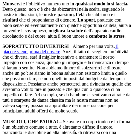
Muoversi
è l’obiettivo numero uno i
n qualsiasi modo lo si faccia.
Detto questo, non c’è che da sbizzarrirsi nella scelta, seguendo le
nostre inclinazioni, le
nostre passioni, l’età
che abbiamo e i
risultati
che ci proponiamo di ottenere.
Lo sport,
praticato con
buon senso ed eventualmente con qualche opportuna cautela, aiuta a
prevenire il sovrappeso,
migliora la salute
dell’apparato cardio
circolatorio e del cuore, aiuta il buon umore e
combatte lo stress.
SOPRATTUTTO DIVERTIRSI -
Almeno per una volta,
il
piacere viene prima del dovere
. Anzi, il fatto di scegliere un’attività
che ci diverta, sarà il miglior incentivo a mantenere il nostro
impegno con costanza, quando gli impegni e la mancanza di tempo
si faranno sentire. Non abbiamo timore di sbizzarrirci e di osare
anche un po’: se siamo in buona salute non esistono limiti a quello
che possiamo fare, se non quelli imposti dal budget e dal tempo a
disposizione. Possiamo anche permetterci una rivincita su quello che
avremmo voluto fare in passato e che qualcun o qualcosa ci ha
impedito di fare. Ad esempio, se da bambine ci sentivamo attratte da
tutù e scarpette da danza classica ma la nostra mamma non ne
voleva sapere, possiamo approfittare dei numerosi corsi per
principianti adulti offerti da molte scuole.
MUSCOLI, CHE PAURA! –
Se avere un corpo tonico e in forma
è un obiettivo comune a tutte, è altrettanto diffuso il timore,
praticando le discipline ad alta intensità, di ritrovarsi con una