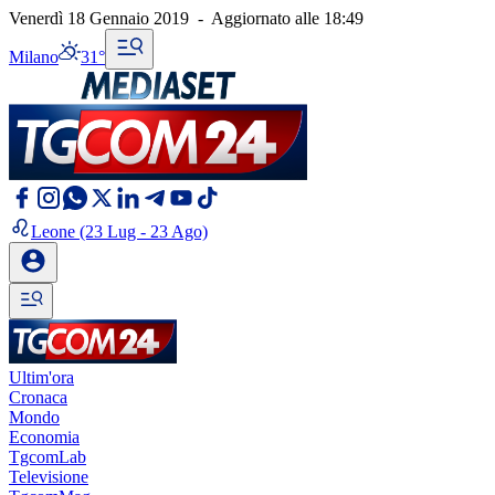
Venerdì 18 Gennaio 2019
-
Aggiornato alle
18:49
Milano
31°
Leone
(23 Lug - 23 Ago)
Ultim'ora
Cronaca
Mondo
Economia
TgcomLab
Televisione