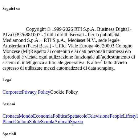
Seguici su
Copyright © 1999-
2026
RTI S.p.A. Business Digital -
P.Iva 03976881007 - Tutti i diritti riservati - Per la pubblicità
Mediamond S.p.A. - RTI S.p.A., Mediaset N.V., sede legale
Amsterdam (Paesi Bassi) - Uffici Viale Europa 46, 20093 Cologno
Monzese (MI)
Rispetto ai contenuti e ai dati personali trasmessi e/o
riprodotti è vietata ogni utilizzazione funzionale all’addestramento di
sistemi di intelligenza artificiale generativa. È altresì fatto divieto
espresso di utilizzare mezzi automatizzati di data scraping.
Legal
Corporate
Privacy Policy
Cookie Policy
Sezioni
Cronaca
Mondo
Economia
Politica
Spettacolo
Televisione
People
Lifestyl
Planet
Cultura
Salute
Scuola
Animali
Spazio
Speciali