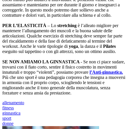
assumiamo e manteniamo per ore durante il giorno e insegnarci a
correggerle. In questo modo potremo dare sollievo anche a
contratture e dolori vari, in particolare alla schiena e al collo.
PER L’ELASTICITÀ
– Lo
stretching
è l’alleato migliore per
mantenere l’allungamento dei muscoli e la buona salute delle
articolazioni. Qualche esercizio di stretching deve sempre far parte
del riscaldamento e della fase di defaticamento al termine del
workout. Anche le varie tipologie di
yoga
, la danza e il
Pilates
eseguito sul tappetino o con gli attrezzi, sono un ottimo ausilio.
SE NON AMIAMO LA GINNASTICA
- Se non ci piace sudare,
trovarsi con il fiato corto, sentire il fisico costretto in movimenti
innaturali e troppo “violenti”, possiamo provare
l’Anti-ginnastica.
Più che uno sport è una pedagogia corporea che insegna a muoversi
in armonia con il proprio corpo, sciogliendo le tensioni e
migliorando anche il tono generale della muscolatura, senza
forzature e senza ansia da prestazione.
allenamento
fitness
ginnastica
sport
donne