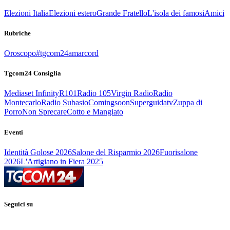
Elezioni Italia
Elezioni estero
Grande Fratello
L'isola dei famosi
Amici
Rubriche
Oroscopo
#tgcom24amarcord
Tgcom24 Consiglia
Mediaset Infinity
R101
Radio 105
Virgin Radio
Radio
Montecarlo
Radio Subasio
Comingsoon
Superguidatv
Zuppa di
Porro
Non Sprecare
Cotto e Mangiato
Eventi
Identità Golose 2026
Salone del Risparmio 2026
Fuorisalone
2026
L'Artigiano in Fiera 2025
Seguici su