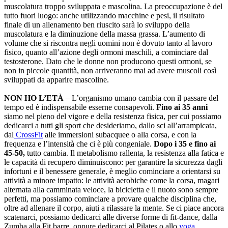
muscolatura troppo sviluppata e mascolina. La preoccupazione è del
tutto fuori luogo: anche utilizzando macchine e pesi, il risultato
finale di un allenamento ben riuscito sarà lo sviluppo della
muscolatura e la diminuzione della massa grassa. L’aumento di
volume che si riscontra negli uomini non è dovuto tanto al lavoro
fisico, quanto all’azione degli ormoni maschili, a cominciare dal
testosterone. Dato che le donne non producono questi ormoni, se
non in piccole quantità, non arriveranno mai ad avere muscoli così
sviluppati da apparire mascoline.
NON HO L’ETÀ
– L’organismo umano cambia con il passare del
tempo ed è indispensabile esserne consapevoli.
Fino ai 35 anni
siamo nel pieno del vigore e della resistenza fisica, per cui possiamo
dedicarci a tutti gli sport che desideriamo, dallo sci all’arrampicata,
dal
CrossFit
alle immersioni subacquee o alla corsa, e con la
frequenza e l’intensità che ci è più congeniale.
Dopo i 35 e fino ai
45-50,
tutto cambia. Il metabolismo rallenta, la resistenza alla fatica e
le capacità di recupero diminuiscono: per garantire la sicurezza dagli
infortuni e il benessere generale, è meglio cominciare a orientarsi su
attività a minore impatto: le attività aerobiche come la corsa, magari
alternata alla camminata veloce, la bicicletta e il nuoto sono sempre
perfetti, ma possiamo cominciare a provare qualche disciplina che,
oltre ad allenare il corpo, aiuti a rilassare la mente. Se ci piace ancora
scatenarci, possiamo dedicarci alle diverse forme di fit-dance, dalla
Zumba alla Fit barre, oppure dedicarci al Pilates o allo
yoga