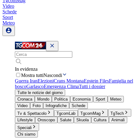
TgcomMag
Video
Schede
Sport
Meteo
In evidenza
Mostra tutti
Nascondi
Guerra Iran
Elezioni
Crans Montana
Epstein Files
Famiglia nel
bosco
Garlasco
Emergenza Clima
Tutti i dossier
Tutte le notizie del giorno
Cronaca
Mondo
Politica
Economia
Sport
Meteo
Video
Foto
Infografiche
Schede
Tv & Spettacolo
TgcomLab
TgcomMag
TgTech
Lifestyle
Oroscopo
Salute
Skuola
Cultura
Animali
Speciali
Chi siamo