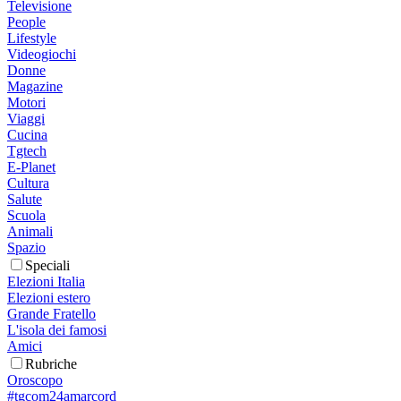
Televisione
People
Lifestyle
Videogiochi
Donne
Magazine
Motori
Viaggi
Cucina
Tgtech
E-Planet
Cultura
Salute
Scuola
Animali
Spazio
Speciali
Elezioni Italia
Elezioni estero
Grande Fratello
L'isola dei famosi
Amici
Rubriche
Oroscopo
#tgcom24amarcord