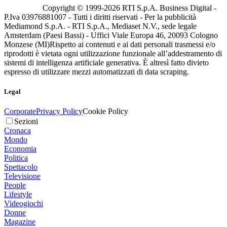
Copyright © 1999-
2026
RTI S.p.A. Business Digital -
P.Iva 03976881007 - Tutti i diritti riservati - Per la pubblicità
Mediamond S.p.A. - RTI S.p.A., Mediaset N.V., sede legale
Amsterdam (Paesi Bassi) - Uffici Viale Europa 46, 20093 Cologno
Monzese (MI)
Rispetto ai contenuti e ai dati personali trasmessi e/o
riprodotti è vietata ogni utilizzazione funzionale all’addestramento di
sistemi di intelligenza artificiale generativa. È altresì fatto divieto
espresso di utilizzare mezzi automatizzati di data scraping.
Legal
Corporate
Privacy Policy
Cookie Policy
Sezioni
Cronaca
Mondo
Economia
Politica
Spettacolo
Televisione
People
Lifestyle
Videogiochi
Donne
Magazine