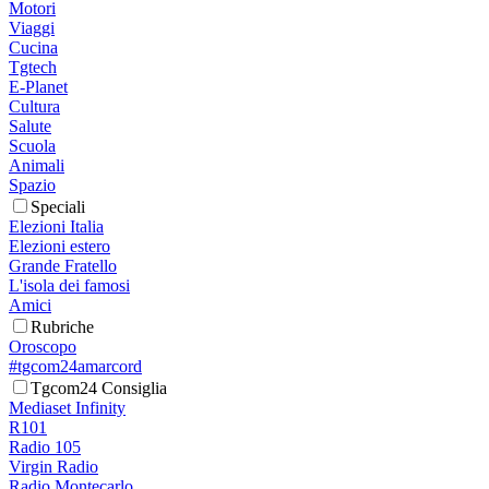
Motori
Viaggi
Cucina
Tgtech
E-Planet
Cultura
Salute
Scuola
Animali
Spazio
Speciali
Elezioni Italia
Elezioni estero
Grande Fratello
L'isola dei famosi
Amici
Rubriche
Oroscopo
#tgcom24amarcord
Tgcom24 Consiglia
Mediaset Infinity
R101
Radio 105
Virgin Radio
Radio Montecarlo