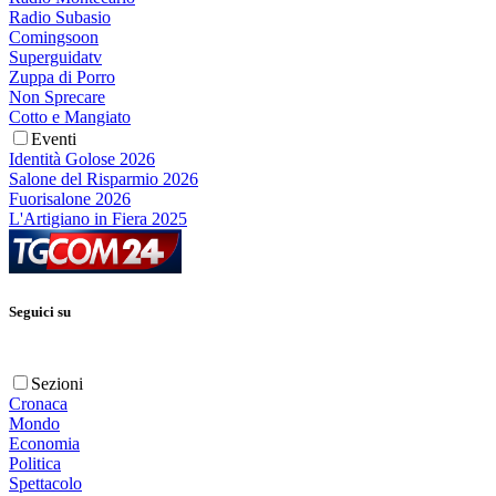
Radio Subasio
Comingsoon
Superguidatv
Zuppa di Porro
Non Sprecare
Cotto e Mangiato
Eventi
Identità Golose 2026
Salone del Risparmio 2026
Fuorisalone 2026
L'Artigiano in Fiera 2025
Seguici su
Sezioni
Cronaca
Mondo
Economia
Politica
Spettacolo