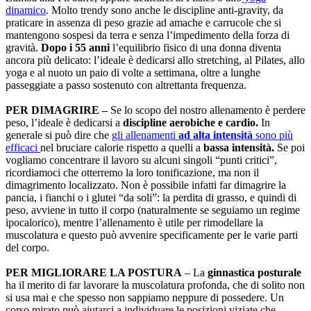
dinamico
. Molto trendy sono anche le discipline anti-gravity, da
praticare in assenza di peso grazie ad amache e carrucole che si
mantengono sospesi da terra e senza l’impedimento della forza di
gravità.
Dopo i 55 anni
l’equilibrio fisico di una donna diventa
ancora più delicato: l’ideale è dedicarsi allo stretching, al Pilates, allo
yoga e al nuoto un paio di volte a settimana, oltre a lunghe
passeggiate a passo sostenuto con altrettanta frequenza.
PER DIMAGRIRE –
Se lo scopo del nostro allenamento è perdere
peso, l’ideale è dedicarsi a
discipline aerobiche e cardio.
In
generale si può dire che
gli allenamenti
ad alta intensità
sono più
efficaci
nel bruciare calorie rispetto a quelli a
bassa intensità.
Se poi
vogliamo concentrare il lavoro su alcuni singoli “punti critici”,
ricordiamoci che otterremo la loro tonificazione, ma non il
dimagrimento localizzato. Non è possibile infatti far dimagrire la
pancia, i fianchi o i glutei “da soli”: la perdita di grasso, e quindi di
peso, avviene in tutto il corpo (naturalmente se seguiamo un regime
ipocalorico), mentre l’allenamento è utile per rimodellare la
muscolatura e questo può avvenire specificamente per le varie parti
del corpo.
PER MIGLIORARE LA POSTURA
– La
ginnastica posturale
ha il merito di far lavorare la muscolatura profonda, che di solito non
si usa mai e che spesso non sappiamo neppure di possedere. Un
corso mirato può aiutarci a individuare le posizioni viziate che