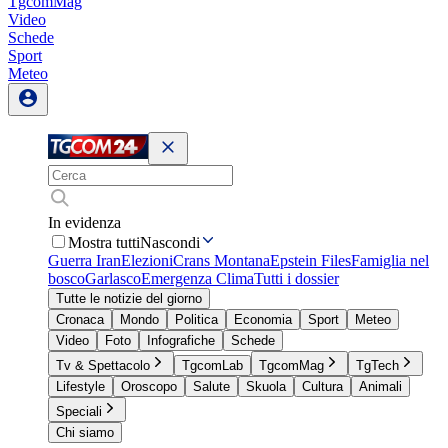
TgcomMag
Video
Schede
Sport
Meteo
In evidenza
Mostra tutti
Nascondi
Guerra Iran
Elezioni
Crans Montana
Epstein Files
Famiglia nel
bosco
Garlasco
Emergenza Clima
Tutti i dossier
Tutte le notizie del giorno
Cronaca
Mondo
Politica
Economia
Sport
Meteo
Video
Foto
Infografiche
Schede
Tv & Spettacolo
TgcomLab
TgcomMag
TgTech
Lifestyle
Oroscopo
Salute
Skuola
Cultura
Animali
Speciali
Chi siamo