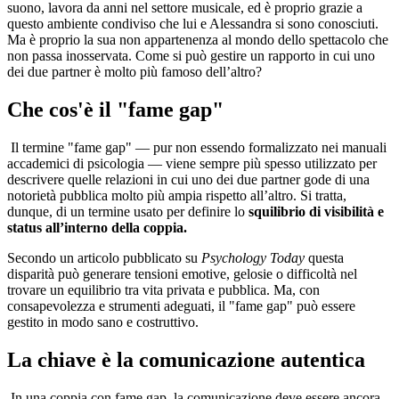
suono, lavora da anni nel settore musicale, ed è proprio grazie a
questo ambiente condiviso che lui e Alessandra si sono conosciuti.
Ma è proprio la sua non appartenenza al mondo dello spettacolo che
non passa inosservata. Come si può gestire un rapporto in cui uno
dei due partner è molto più famoso dell’altro?
Che cos'è il "fame gap"
Il termine "fame gap" — pur non essendo formalizzato nei manuali
accademici di psicologia — viene sempre più spesso utilizzato per
descrivere quelle relazioni in cui uno dei due partner gode di una
notorietà pubblica molto più ampia rispetto all’altro. Si tratta,
dunque, di un termine usato per definire lo
squilibrio di visibilità e
status all’interno della coppia.
Secondo un articolo pubblicato su
Psychology Today
questa
disparità può generare tensioni emotive, gelosie o difficoltà nel
trovare un equilibrio tra vita privata e pubblica. Ma, con
consapevolezza e strumenti adeguati, il "fame gap" può essere
gestito in modo sano e costruttivo.
La chiave è la comunicazione autentica
In una coppia con fame gap, la comunicazione deve essere ancora