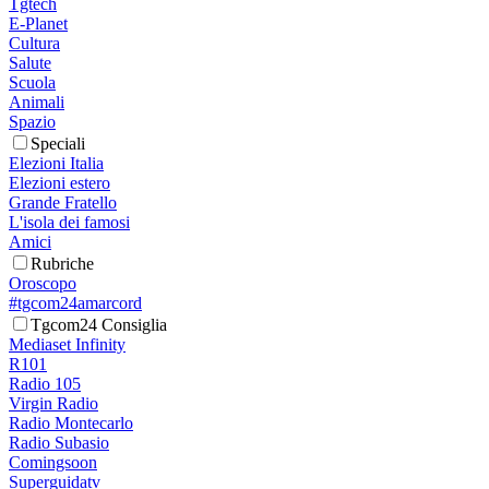
Tgtech
E-Planet
Cultura
Salute
Scuola
Animali
Spazio
Speciali
Elezioni Italia
Elezioni estero
Grande Fratello
L'isola dei famosi
Amici
Rubriche
Oroscopo
#tgcom24amarcord
Tgcom24 Consiglia
Mediaset Infinity
R101
Radio 105
Virgin Radio
Radio Montecarlo
Radio Subasio
Comingsoon
Superguidatv