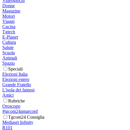
Videogiochi
Donne
Magazine
Motori
Viaggi
Cucina
Tgtech
E-Planet
Cultura
Salute
Scuola
Animali
Spazio
Speciali
Elezioni Italia
Elezioni estero
Grande Fratello
L'isola dei famosi
Amici
Rubriche
Oroscopo
#tgcom24amarcord
Tgcom24 Consiglia
Mediaset Infinity
R101