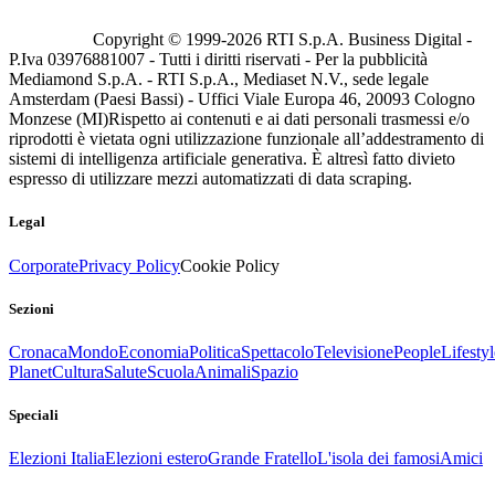
Copyright © 1999-
2026
RTI S.p.A. Business Digital -
P.Iva 03976881007 - Tutti i diritti riservati - Per la pubblicità
Mediamond S.p.A. - RTI S.p.A., Mediaset N.V., sede legale
Amsterdam (Paesi Bassi) - Uffici Viale Europa 46, 20093 Cologno
Monzese (MI)
Rispetto ai contenuti e ai dati personali trasmessi e/o
riprodotti è vietata ogni utilizzazione funzionale all’addestramento di
sistemi di intelligenza artificiale generativa. È altresì fatto divieto
espresso di utilizzare mezzi automatizzati di data scraping.
Legal
Corporate
Privacy Policy
Cookie Policy
Sezioni
Cronaca
Mondo
Economia
Politica
Spettacolo
Televisione
People
Lifestyl
Planet
Cultura
Salute
Scuola
Animali
Spazio
Speciali
Elezioni Italia
Elezioni estero
Grande Fratello
L'isola dei famosi
Amici