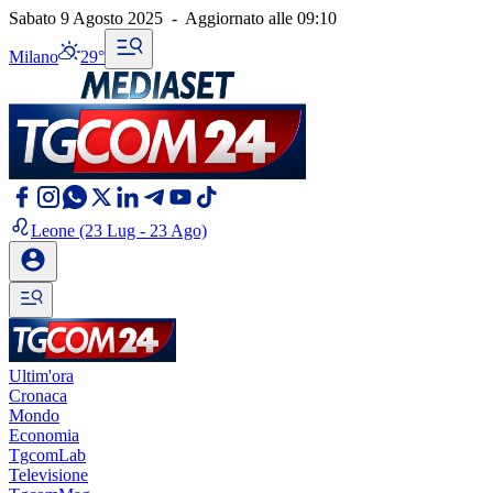
Sabato 9 Agosto 2025
-
Aggiornato alle
09:10
Milano
29°
Leone
(23 Lug - 23 Ago)
Ultim'ora
Cronaca
Mondo
Economia
TgcomLab
Televisione