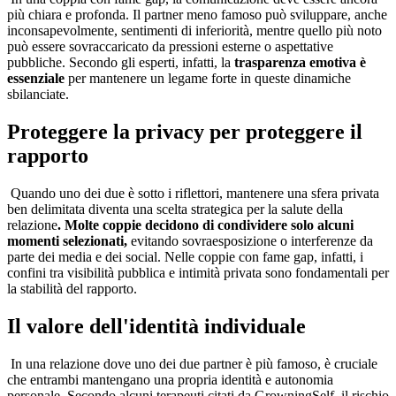
più chiara e profonda. Il partner meno famoso può sviluppare, anche
inconsapevolmente, sentimenti di inferiorità, mentre quello più noto
può essere sovraccaricato da pressioni esterne o aspettative
pubbliche. Secondo gli esperti, infatti, la
trasparenza emotiva è
essenziale
per mantenere un legame forte in queste dinamiche
sbilanciate.
Proteggere la privacy per proteggere il
rapporto
Quando uno dei due è sotto i riflettori, mantenere una sfera privata
ben delimitata diventa una scelta strategica per la salute della
relazione
. Molte coppie decidono di condividere solo alcuni
momenti selezionati,
evitando sovraesposizione o interferenze da
parte dei media e dei social. Nelle coppie con fame gap, infatti, i
confini tra visibilità pubblica e intimità privata sono fondamentali per
la stabilità del rapporto.
Il valore dell'identità individuale
In una relazione dove uno dei due partner è più famoso, è cruciale
che entrambi mantengano una propria identità e autonomia
personale. Secondo alcuni terapeuti citati da GrowningSelf, il rischio