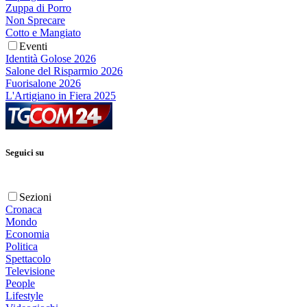
Zuppa di Porro
Non Sprecare
Cotto e Mangiato
Eventi
Identità Golose 2026
Salone del Risparmio 2026
Fuorisalone 2026
L'Artigiano in Fiera 2025
Seguici su
Sezioni
Cronaca
Mondo
Economia
Politica
Spettacolo
Televisione
People
Lifestyle