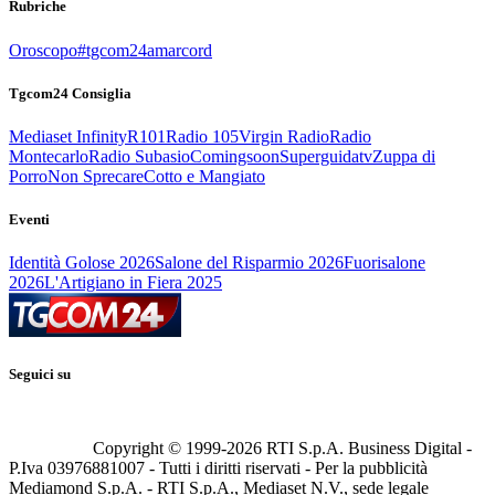
Rubriche
Oroscopo
#tgcom24amarcord
Tgcom24 Consiglia
Mediaset Infinity
R101
Radio 105
Virgin Radio
Radio
Montecarlo
Radio Subasio
Comingsoon
Superguidatv
Zuppa di
Porro
Non Sprecare
Cotto e Mangiato
Eventi
Identità Golose 2026
Salone del Risparmio 2026
Fuorisalone
2026
L'Artigiano in Fiera 2025
Seguici su
Copyright © 1999-
2026
RTI S.p.A. Business Digital -
P.Iva 03976881007 - Tutti i diritti riservati - Per la pubblicità
Mediamond S.p.A. - RTI S.p.A., Mediaset N.V., sede legale