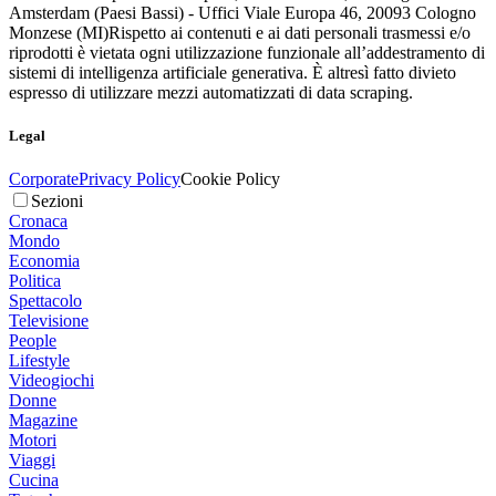
Amsterdam (Paesi Bassi) - Uffici Viale Europa 46, 20093 Cologno
Monzese (MI)
Rispetto ai contenuti e ai dati personali trasmessi e/o
riprodotti è vietata ogni utilizzazione funzionale all’addestramento di
sistemi di intelligenza artificiale generativa. È altresì fatto divieto
espresso di utilizzare mezzi automatizzati di data scraping.
Legal
Corporate
Privacy Policy
Cookie Policy
Sezioni
Cronaca
Mondo
Economia
Politica
Spettacolo
Televisione
People
Lifestyle
Videogiochi
Donne
Magazine
Motori
Viaggi
Cucina