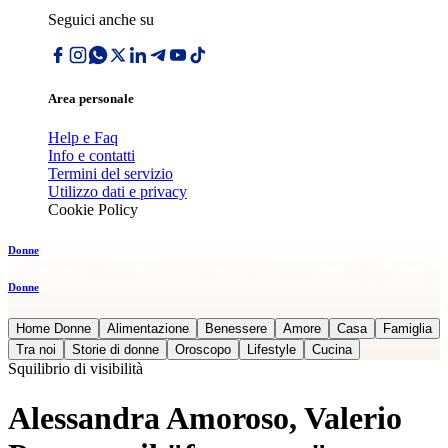
Seguici anche su
Area personale
Help e Faq
Info e contatti
Termini del servizio
Utilizzo dati e privacy
Cookie Policy
Donne
Donne
Home Donne
Alimentazione
Benessere
Amore
Casa
Famiglia
Tra noi
Storie di donne
Oroscopo
Lifestyle
Cucina
Squilibrio di visibilità
Alessandra Amoroso, Valerio