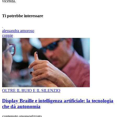
vicenda.
Ti potrebbe interessare
alessandra amoroso
coppie
OLTRE IL BUIO E IL SILENZIO
Display Braille e intelligenza artificiale: la tecnologia
che dà autonomia
contenuto sponsorizzato