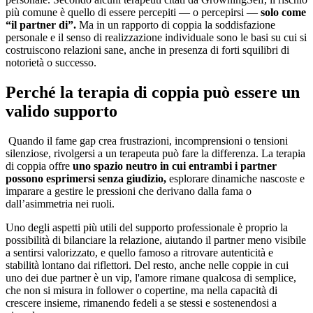
più comune è quello di essere percepiti — o percepirsi —
solo come
“il partner di”.
Ma in un rapporto di coppia la soddisfazione
personale e il senso di realizzazione individuale sono le basi su cui si
costruiscono relazioni sane, anche in presenza di forti squilibri di
notorietà o successo.
Perché la terapia di coppia può essere un
valido supporto
Quando il fame gap crea frustrazioni, incomprensioni o tensioni
silenziose, rivolgersi a un terapeuta può fare la differenza. La terapia
di coppia offre
uno spazio neutro in cui entrambi i partner
possono esprimersi senza giudizio,
esplorare dinamiche nascoste e
imparare a gestire le pressioni che derivano dalla fama o
dall’asimmetria nei ruoli.
Uno degli aspetti più utili del supporto professionale è proprio la
possibilità di bilanciare la relazione, aiutando il partner meno visibile
a sentirsi valorizzato, e quello famoso a ritrovare autenticità e
stabilità lontano dai riflettori. Del resto, anche nelle coppie in cui
uno dei due partner è un vip, l'amore rimane qualcosa di semplice,
che non si misura in follower o copertine, ma nella capacità di
crescere insieme, rimanendo fedeli a se stessi e sostenendosi a