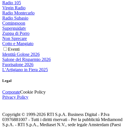
Radio 105
Virgin Radio
Radio Montecarlo
Radio Subasio
Comingsoon
Superguidatv
Zuppa di Porro
Non Sprecare
Cotto e Mangiato
Eventi
Identità Golose 2026
Salone del Risparmio 2026
Fuorisalone 2026
L'Artigiano in Fiera 2025
Legal
Corporate
Cookie Policy
Privacy Policy
Copyright © 1999-
2026
RTI S.p.A. Business Digital - P.Iva
03976881007 - Tutti i diritti riservati - Per la pubblicità Mediamond
S.p.A. - RTI S.p.A., Mediaset N.V., sede legale Amsterdam (Paesi