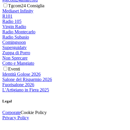
Tgcom24 Consiglia
Mediaset Infinity
R101
Radio 105
Virgin Radio
Radio Montecarlo
Radio Subasio
Comingsoon
Superguidatv
Zuppa di Porro
Non Sprecare
Cotto e Mangiato
Eventi
Identità Golose 2026
Salone del Risparmio 2026
Fuorisalone 2026
L'Artigiano in Fiera 2025
Legal
Corporate
Cookie Policy
Privacy Policy