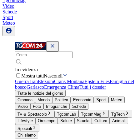
TgcomMag
Video
Schede
Sport
Meteo
In evidenza
Mostra tutti
Nascondi
Guerra Iran
Elezioni
Crans Montana
Epstein Files
Famiglia nel
bosco
Garlasco
Emergenza Clima
Tutti i dossier
Tutte le notizie del giorno
Cronaca
Mondo
Politica
Economia
Sport
Meteo
Video
Foto
Infografiche
Schede
Tv & Spettacolo
TgcomLab
TgcomMag
TgTech
Lifestyle
Oroscopo
Salute
Skuola
Cultura
Animali
Speciali
Chi siamo