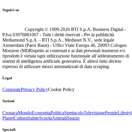
Seguici su
Copyright © 1999-
2026
RTI S.p.A. Business Digital -
P.Iva 03976881007 - Tutti i diritti riservati - Per la pubblicità
Mediamond S.p.A. - RTI S.p.A., Mediaset N.V., sede legale
Amsterdam (Paesi Bassi) - Uffici Viale Europa 46, 20093 Cologno
Monzese (MI)
Rispetto ai contenuti e ai dati personali trasmessi e/o
riprodotti è vietata ogni utilizzazione funzionale all’addestramento di
sistemi di intelligenza artificiale generativa. È altresì fatto divieto
espresso di utilizzare mezzi automatizzati di data scraping.
Legal
Corporate
Privacy Policy
Cookie Policy
Sezioni
Cronaca
Mondo
Economia
Politica
Spettacolo
Televisione
People
Lifestyl
Planet
Cultura
Salute
Scuola
Animali
Spazio
Speciali