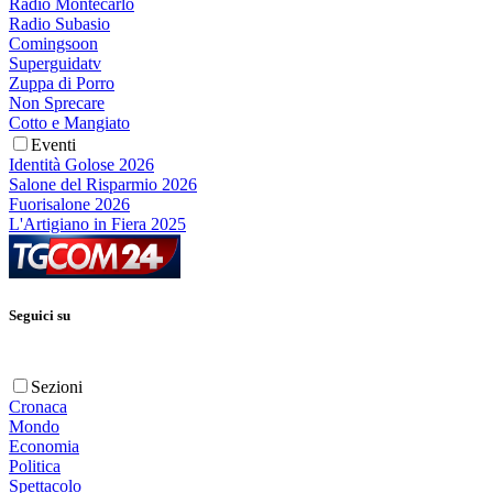
Radio Montecarlo
Radio Subasio
Comingsoon
Superguidatv
Zuppa di Porro
Non Sprecare
Cotto e Mangiato
Eventi
Identità Golose 2026
Salone del Risparmio 2026
Fuorisalone 2026
L'Artigiano in Fiera 2025
Seguici su
Sezioni
Cronaca
Mondo
Economia
Politica
Spettacolo