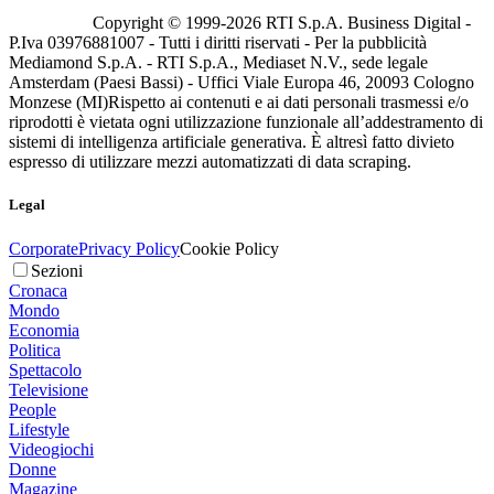
Copyright © 1999-
2026
RTI S.p.A. Business Digital -
P.Iva 03976881007 - Tutti i diritti riservati - Per la pubblicità
Mediamond S.p.A. - RTI S.p.A., Mediaset N.V., sede legale
Amsterdam (Paesi Bassi) - Uffici Viale Europa 46, 20093 Cologno
Monzese (MI)
Rispetto ai contenuti e ai dati personali trasmessi e/o
riprodotti è vietata ogni utilizzazione funzionale all’addestramento di
sistemi di intelligenza artificiale generativa. È altresì fatto divieto
espresso di utilizzare mezzi automatizzati di data scraping.
Legal
Corporate
Privacy Policy
Cookie Policy
Sezioni
Cronaca
Mondo
Economia
Politica
Spettacolo
Televisione
People
Lifestyle
Videogiochi
Donne
Magazine