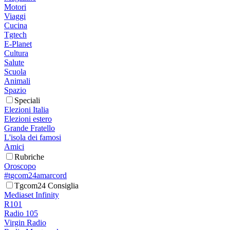
Motori
Viaggi
Cucina
Tgtech
E-Planet
Cultura
Salute
Scuola
Animali
Spazio
Speciali
Elezioni Italia
Elezioni estero
Grande Fratello
L'isola dei famosi
Amici
Rubriche
Oroscopo
#tgcom24amarcord
Tgcom24 Consiglia
Mediaset Infinity
R101
Radio 105
Virgin Radio