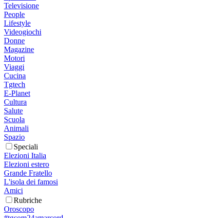
Televisione
People
Lifestyle
Videogiochi
Donne
Magazine
Motori
Viaggi
Cucina
Tgtech
E-Planet
Cultura
Salute
Scuola
Animali
Spazio
Speciali
Elezioni Italia
Elezioni estero
Grande Fratello
L'isola dei famosi
Amici
Rubriche
Oroscopo
#tgcom24amarcord