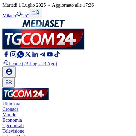
Martedì 1 Luglio 2025
-
Aggiornato alle
17:36
Milano
25°
Leone
(23 Lug - 23 Ago)
Ultim'ora
Cronaca
Mondo
Economia
TgcomLab
Televisione