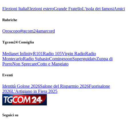
Elezioni Italia
Elezioni estero
Grande Fratello
L'isola dei famosi
Amici
Rubriche
Oroscopo
#tgcom24amarcord
Tgcom24 Consiglia
Mediaset Infinity
R101
Radio 105
Virgin Radio
Radio
Montecarlo
Radio Subasio
Comingsoon
Superguidatv
Zuppa di
Porro
Non Sprecare
Cotto e Mangiato
Eventi
Identità Golose 2026
Salone del Risparmio 2026
Fuorisalone
2026
L'Artigiano in Fiera 2025
Seguici su