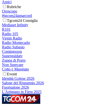
Amici
Rubriche
Oroscopo
#tgcom24amarcord
Tgcom24 Consiglia
Mediaset Infinity
R101
Radio 105
Virgin Radio
Radio Montecarlo
Radio Subasio
Comingsoon
Superguidatv
Zuppa di Porro
Non Sprecare
Cotto e Mangiato
Eventi
Identità Golose 2026
Salone del Risparmio 2026
Fuorisalone 2026
L'Artigiano in Fiera 2025