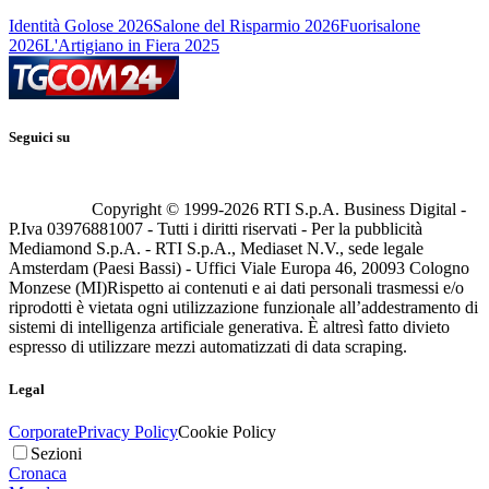
Identità Golose 2026
Salone del Risparmio 2026
Fuorisalone
2026
L'Artigiano in Fiera 2025
Seguici su
Copyright © 1999-
2026
RTI S.p.A. Business Digital -
P.Iva 03976881007 - Tutti i diritti riservati - Per la pubblicità
Mediamond S.p.A. - RTI S.p.A., Mediaset N.V., sede legale
Amsterdam (Paesi Bassi) - Uffici Viale Europa 46, 20093 Cologno
Monzese (MI)
Rispetto ai contenuti e ai dati personali trasmessi e/o
riprodotti è vietata ogni utilizzazione funzionale all’addestramento di
sistemi di intelligenza artificiale generativa. È altresì fatto divieto
espresso di utilizzare mezzi automatizzati di data scraping.
Legal
Corporate
Privacy Policy
Cookie Policy
Sezioni
Cronaca