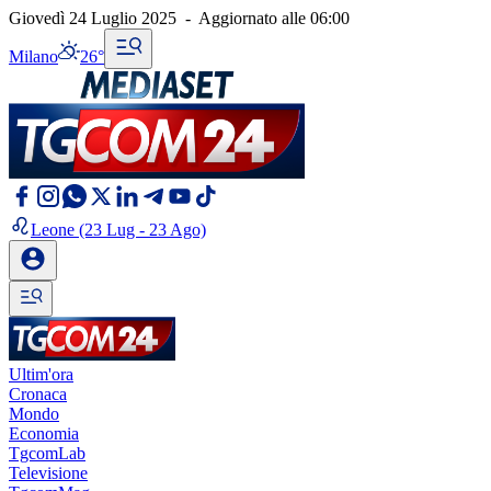
Giovedì 24 Luglio 2025
-
Aggiornato alle
06:00
Milano
26°
Leone
(23 Lug - 23 Ago)
Ultim'ora
Cronaca
Mondo
Economia
TgcomLab
Televisione