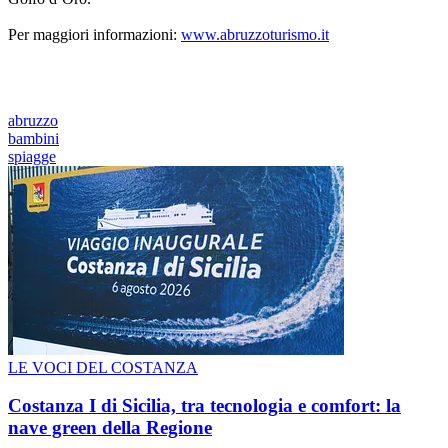
Per maggiori informazioni:
www.abruzzoturismo.it
abruzzo
bambini
spiagge
LE VOCI DEL COSTANZA
Costanza I di Sicilia, tra tecnologia e comfort: la
nave green della Regione