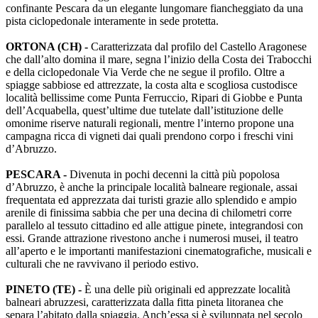
confinante Pescara da un elegante lungomare fiancheggiato da una
pista ciclopedonale interamente in sede protetta.
ORTONA (CH) -
Caratterizzata dal profilo del Castello Aragonese
che dall’alto domina il mare, segna l’inizio della Costa dei Trabocchi
e della ciclopedonale Via Verde che ne segue il profilo. Oltre a
spiagge sabbiose ed attrezzate, la costa alta e scogliosa custodisce
località bellissime come Punta Ferruccio, Ripari di Giobbe e Punta
dell’Acquabella, quest’ultime due tutelate dall’istituzione delle
omonime riserve naturali regionali, mentre l’interno propone una
campagna ricca di vigneti dai quali prendono corpo i freschi vini
d’Abruzzo.
PESCARA -
Divenuta in pochi decenni la città più popolosa
d’Abruzzo, è anche la principale località balneare regionale, assai
frequentata ed apprezzata dai turisti grazie allo splendido e ampio
arenile di finissima sabbia che per una decina di chilometri corre
parallelo al tessuto cittadino ed alle attigue pinete, integrandosi con
essi. Grande attrazione rivestono anche i numerosi musei, il teatro
all’aperto e le importanti manifestazioni cinematografiche, musicali e
culturali che ne ravvivano il periodo estivo.
PINETO (TE) -
È una delle più originali ed apprezzate località
balneari abruzzesi, caratterizzata dalla fitta pineta litoranea che
separa l’abitato dalla spiaggia. Anch’essa si è sviluppata nel secolo