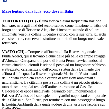
Mare lontano dalla folla: ecco dove in Italia
TORTORETO (TE) -
È una storica e assai frequentata stazione
balneare, nata agli inizi del secolo scorso come filiazione turistica del
borgo antico di Tortoreto Alta, che si incontra salendo di soli tre
chilometri verso la collina. Il centro storico, con le sue torri, gli archi
e le strette rue, conserva le strutture murarie di un borgo medievale
fortificato.
VASTO (CH) -
Comprese all’interno della Riserva regionale di
Punta Aderci, qui si trovano alcune delle più belle ed ampie spiagge
d’Abruzzo. Oltrepassato il porto di Punta Penna, avvicinandosi al
centro cittadino i ciottoli lasciano il posto ad un lungomare sabbioso
e attrezzato, caratterizzato dall’iconica statua della Bagnante che
affiora dall’acqua. La Riserva regionale Marina di Vasto a sud
dell’abitato completa l’ampia offerta di attrazioni ambientali e
naturalistiche. La cittadina posta sulla collina è un piccolo gioiello
tutto da scoprire, dai resti dell’anfiteatro romano al Castello
Caldoresco di epoca medievale, passando per il monumentale
Palazzo d’Avalos ed i suoi splendidi giardini napoletani ed il portale
della Chiesa di San Pietro; per terminare con una passeggiata lungo
la Loggia Amblingh dalla quale godere di una vista spettacolare sul
Golfo d’Oro.