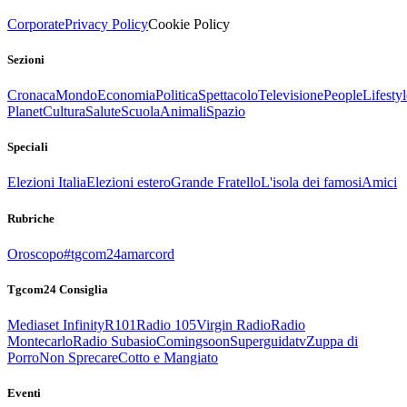
Corporate
Privacy Policy
Cookie Policy
Sezioni
Cronaca
Mondo
Economia
Politica
Spettacolo
Televisione
People
Lifestyl
Planet
Cultura
Salute
Scuola
Animali
Spazio
Speciali
Elezioni Italia
Elezioni estero
Grande Fratello
L'isola dei famosi
Amici
Rubriche
Oroscopo
#tgcom24amarcord
Tgcom24 Consiglia
Mediaset Infinity
R101
Radio 105
Virgin Radio
Radio
Montecarlo
Radio Subasio
Comingsoon
Superguidatv
Zuppa di
Porro
Non Sprecare
Cotto e Mangiato
Eventi