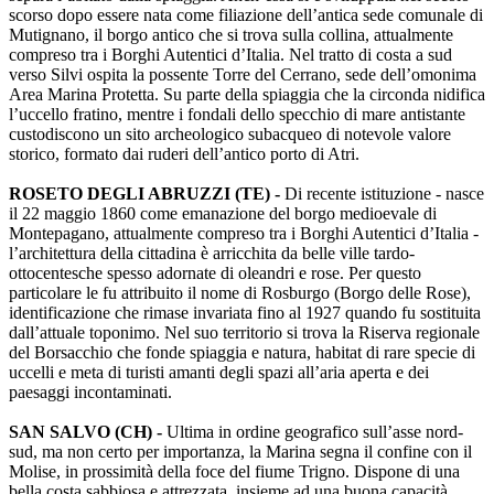
scorso dopo essere nata come filiazione dell’antica sede comunale di
Mutignano, il borgo antico che si trova sulla collina, attualmente
compreso tra i Borghi Autentici d’Italia. Nel tratto di costa a sud
verso Silvi ospita la possente Torre del Cerrano, sede dell’omonima
Area Marina Protetta. Su parte della spiaggia che la circonda nidifica
l’uccello fratino, mentre i fondali dello specchio di mare antistante
custodiscono un sito archeologico subacqueo di notevole valore
storico, formato dai ruderi dell’antico porto di Atri.
ROSETO DEGLI ABRUZZI (TE) -
Di recente istituzione - nasce
il 22 maggio 1860 come emanazione del borgo medioevale di
Montepagano, attualmente compreso tra i Borghi Autentici d’Italia -
l’architettura della cittadina è arricchita da belle ville tardo-
ottocentesche spesso adornate di oleandri e rose. Per questo
particolare le fu attribuito il nome di Rosburgo (Borgo delle Rose),
identificazione che rimase invariata fino al 1927 quando fu sostituita
dall’attuale toponimo. Nel suo territorio si trova la Riserva regionale
del Borsacchio che fonde spiaggia e natura, habitat di rare specie di
uccelli e meta di turisti amanti degli spazi all’aria aperta e dei
paesaggi incontaminati.
SAN SALVO (CH) -
Ultima in ordine geografico sull’asse nord-
sud, ma non certo per importanza, la Marina segna il confine con il
Molise, in prossimità della foce del fiume Trigno. Dispone di una
bella costa sabbiosa e attrezzata, insieme ad una buona capacità