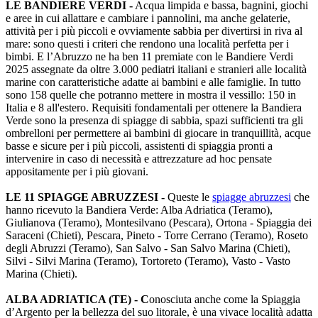
LE BANDIERE VERDI -
Acqua limpida e bassa, bagnini, giochi
e aree in cui allattare e cambiare i pannolini, ma anche gelaterie,
attività per i più piccoli e ovviamente sabbia per divertirsi in riva al
mare: sono questi i criteri che rendono una località perfetta per i
bimbi. E l’Abruzzo ne ha ben 11 premiate con le Bandiere Verdi
2025 assegnate da oltre 3.000 pediatri italiani e stranieri alle località
marine con caratteristiche adatte ai bambini e alle famiglie. In tutto
sono 158 quelle che potranno mettere in mostra il vessillo: 150 in
Italia e 8 all'estero. Requisiti fondamentali per ottenere la Bandiera
Verde sono la presenza di spiagge di sabbia, spazi sufficienti tra gli
ombrelloni per permettere ai bambini di giocare in tranquillità, acque
basse e sicure per i più piccoli, assistenti di spiaggia pronti a
intervenire in caso di necessità e attrezzature ad hoc pensate
appositamente per i più giovani.
LE 11 SPIAGGE ABRUZZESI -
Queste le
spiagge abruzzesi
che
hanno ricevuto la Bandiera Verde: Alba Adriatica (Teramo),
Giulianova (Teramo), Montesilvano (Pescara), Ortona - Spiaggia dei
Saraceni (Chieti), Pescara, Pineto - Torre Cerrano (Teramo), Roseto
degli Abruzzi (Teramo), San Salvo - San Salvo Marina (Chieti),
Silvi - Silvi Marina (Teramo), Tortoreto (Teramo), Vasto - Vasto
Marina (Chieti).
ALBA ADRIATICA (TE) - C
onosciuta anche come la Spiaggia
d’Argento per la bellezza del suo litorale, è una vivace località adatta