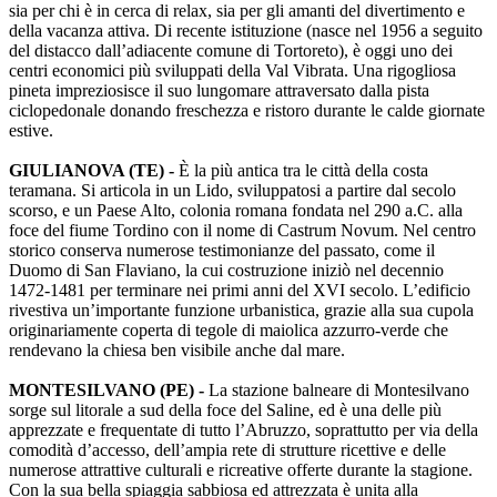
sia per chi è in cerca di relax, sia per gli amanti del divertimento e
della vacanza attiva. Di recente istituzione (nasce nel 1956 a seguito
del distacco dall’adiacente comune di Tortoreto), è oggi uno dei
centri economici più sviluppati della Val Vibrata. Una rigogliosa
pineta impreziosisce il suo lungomare attraversato dalla pista
ciclopedonale donando freschezza e ristoro durante le calde giornate
estive.
GIULIANOVA (TE) -
È la più antica tra le città della costa
teramana. Si articola in un Lido, sviluppatosi a partire dal secolo
scorso, e un Paese Alto, colonia romana fondata nel 290 a.C. alla
foce del fiume Tordino con il nome di Castrum Novum. Nel centro
storico conserva numerose testimonianze del passato, come il
Duomo di San Flaviano, la cui costruzione iniziò nel decennio
1472-1481 per terminare nei primi anni del XVI secolo. L’edificio
rivestiva un’importante funzione urbanistica, grazie alla sua cupola
originariamente coperta di tegole di maiolica azzurro-verde che
rendevano la chiesa ben visibile anche dal mare.
MONTESILVANO (PE) -
La stazione balneare di Montesilvano
sorge sul litorale a sud della foce del Saline, ed è una delle più
apprezzate e frequentate di tutto l’Abruzzo, soprattutto per via della
comodità d’accesso, dell’ampia rete di strutture ricettive e delle
numerose attrattive culturali e ricreative offerte durante la stagione.
Con la sua bella spiaggia sabbiosa ed attrezzata è unita alla