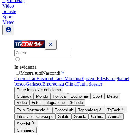
TgcomMag
Video
Schede
Sport
Meteo
In evidenza
Mostra tutti
Nascondi
Guerra Iran
Elezioni
Crans Montana
Epstein Files
Famiglia nel
bosco
Garlasco
Emergenza Clima
Tutti i dossier
Tutte le notizie del giorno
Cronaca
Mondo
Politica
Economia
Sport
Meteo
Video
Foto
Infografiche
Schede
Tv & Spettacolo
TgcomLab
TgcomMag
TgTech
Lifestyle
Oroscopo
Salute
Skuola
Cultura
Animali
Speciali
Chi siamo