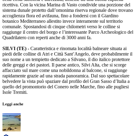
ricettiva. Con la vicina Marina di Vasto condivide una porzione del
sistema dunale protetto dall’omonima riserva regionale dove trovano
accoglienza flora ed avifauna, fino a fondersi con il Giardino
botanico Mediterraneo allestito invece interamente sul territorio
comunale. Spostandosi di cinque chilometri verso le colline si
raggiunge il centro del borgo e l’interessante Parco Archeologico del
Quadrilatero con reperti anche di 3000 anni fa.
SILVI (TE) -
Caratteristica e rinomata località balneare situata ai
piedi delle colline di Atri e Città Sant’Angelo, deve probabilmente il
suo nome a un tempietto dedicato a Silvano, il dio italico protettore
delle greggi e dei pastori. Il paese antico, Silvi Alta, che si scorge
affacciato sul mare come una nobildonna al balcone, si raggiunge
rapidamente grazie ad una strada panoramica. Dal suo spettacolare
belvedere la vista può spaziare dal profilo del Gran Sasso d’Italia a
quello del promontorio del Conero nelle Marche, fino alle pugliesi
Isole Tremiti.
Leggi anche