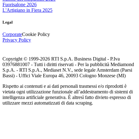
Fuorisalone 2026
L'Artigiano in Fiera 2025
Legal
Corporate
Cookie Policy
Privacy Policy
Copyright © 1999-
2026
RTI S.p.A. Business Digital - P.Iva
03976881007 - Tutti i diritti riservati - Per la pubblicità Mediamond
S.p.A. - RTI S.p.A., Mediaset N.V., sede legale Amsterdam (Paesi
Bassi) - Uffici Viale Europa 46, 20093 Cologno Monzese (MI)
Rispetto ai contenuti e ai dati personali trasmessi e/o riprodotti è
vietata ogni utilizzazione funzionale all’addestramento di sistemi di
intelligenza artificiale generativa. È altresì fatto divieto espresso di
utilizzare mezzi automatizzati di data scraping.