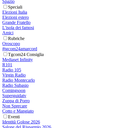
Spazio
Speciali
Elezioni Italia
Elezioni estero
Grande Fratello
L'isola dei famosi
Amici
Rubriche
Oroscopo
#tgcom24amarcord
Tgcom24 Consiglia
Mediaset Infinity
R101
Radio 105
Virgin Radio
Radio Montecarlo
Radio Subasio
Comingsoon
Superguidatv
Zuppa di Porro
Non Sprecare
Cotto e Mangiato
Eventi
Identità Golose 2026
Salone del Risparmio 2026