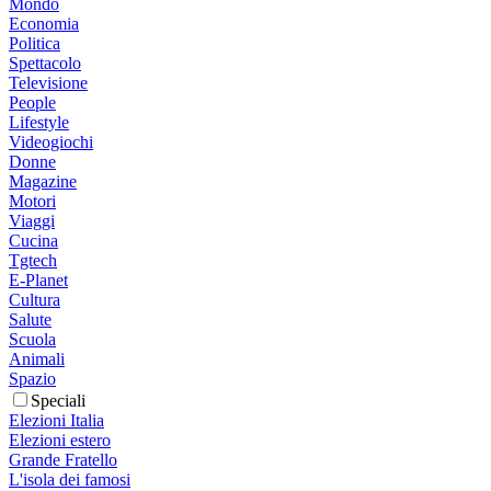
Mondo
Economia
Politica
Spettacolo
Televisione
People
Lifestyle
Videogiochi
Donne
Magazine
Motori
Viaggi
Cucina
Tgtech
E-Planet
Cultura
Salute
Scuola
Animali
Spazio
Speciali
Elezioni Italia
Elezioni estero
Grande Fratello
L'isola dei famosi