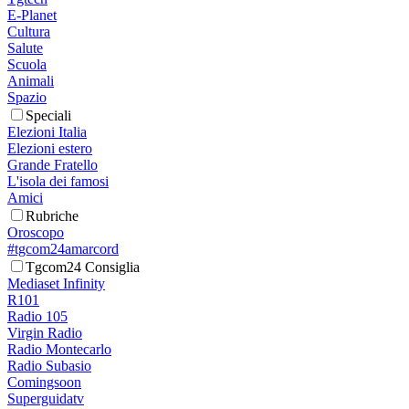
E-Planet
Cultura
Salute
Scuola
Animali
Spazio
Speciali
Elezioni Italia
Elezioni estero
Grande Fratello
L'isola dei famosi
Amici
Rubriche
Oroscopo
#tgcom24amarcord
Tgcom24 Consiglia
Mediaset Infinity
R101
Radio 105
Virgin Radio
Radio Montecarlo
Radio Subasio
Comingsoon
Superguidatv