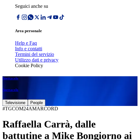
Seguici anche su
Area personale
Help e Faq
Info e contatti
Termini del servizio
Utilizzo dati e privacy
Cookie Policy
Spettacolo
Spettacolo
Televisione
People
#TGCOM24AMARCORD
Raffaella Carrà, dalle
battutine a Mike Bongiorno ai