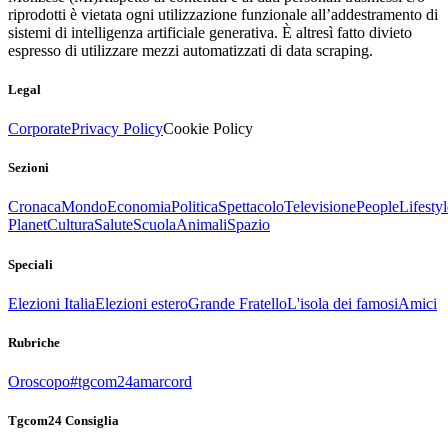
riprodotti è vietata ogni utilizzazione funzionale all’addestramento di
sistemi di intelligenza artificiale generativa. È altresì fatto divieto
espresso di utilizzare mezzi automatizzati di data scraping.
Legal
Corporate
Privacy Policy
Cookie Policy
Sezioni
Cronaca
Mondo
Economia
Politica
Spettacolo
Televisione
People
Lifestyl
Planet
Cultura
Salute
Scuola
Animali
Spazio
Speciali
Elezioni Italia
Elezioni estero
Grande Fratello
L'isola dei famosi
Amici
Rubriche
Oroscopo
#tgcom24amarcord
Tgcom24 Consiglia