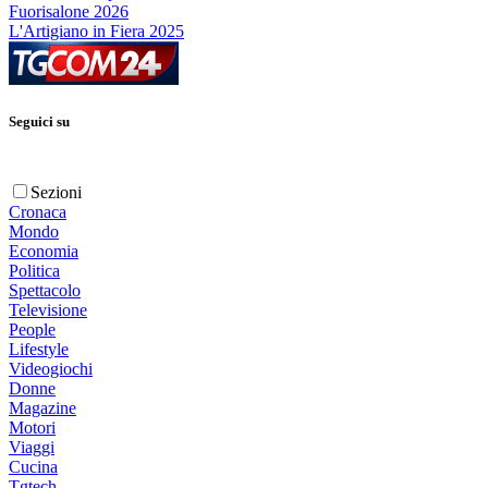
Fuorisalone 2026
L'Artigiano in Fiera 2025
Seguici su
Sezioni
Cronaca
Mondo
Economia
Politica
Spettacolo
Televisione
People
Lifestyle
Videogiochi
Donne
Magazine
Motori
Viaggi
Cucina
Tgtech