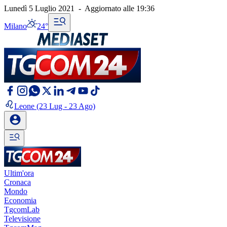
Lunedì 5 Luglio 2021
-
Aggiornato alle
19:36
Milano
24°
Leone
(23 Lug - 23 Ago)
Ultim'ora
Cronaca
Mondo
Economia
TgcomLab
Televisione