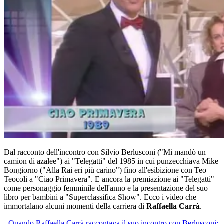
Dal racconto dell'incontro con Silvio Berlusconi ("Mi mandò un
camion di azalee") ai "Telegatti" del 1985 in cui punzecchiava Mike
Bongiorno ("Alla Rai eri più carino") fino all'esibizione con Teo
Teocoli a "Ciao Primavera". E ancora la premiazione ai "Telegatti"
come personaggio femminile dell'anno e la presentazione del suo
libro per bambini a "Superclassifica Show". Ecco i video che
immortalano alcuni momenti della carriera di
Raffaella Carrà
.
-
Quando Raffaella Carrà raccontava il suo incontro con Berlusconi: