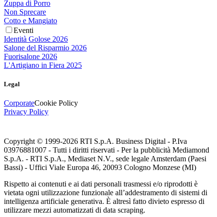
Zuppa di Porro
Non Sprecare
Cotto e Mangiato
Eventi
Identità Golose 2026
Salone del Risparmio 2026
Fuorisalone 2026
L'Artigiano in Fiera 2025
Legal
Corporate
Cookie Policy
Privacy Policy
Copyright © 1999-
2026
RTI S.p.A. Business Digital - P.Iva
03976881007 - Tutti i diritti riservati - Per la pubblicità Mediamond
S.p.A. - RTI S.p.A., Mediaset N.V., sede legale Amsterdam (Paesi
Bassi) - Uffici Viale Europa 46, 20093 Cologno Monzese (MI)
Rispetto ai contenuti e ai dati personali trasmessi e/o riprodotti è
vietata ogni utilizzazione funzionale all’addestramento di sistemi di
intelligenza artificiale generativa. È altresì fatto divieto espresso di
utilizzare mezzi automatizzati di data scraping.