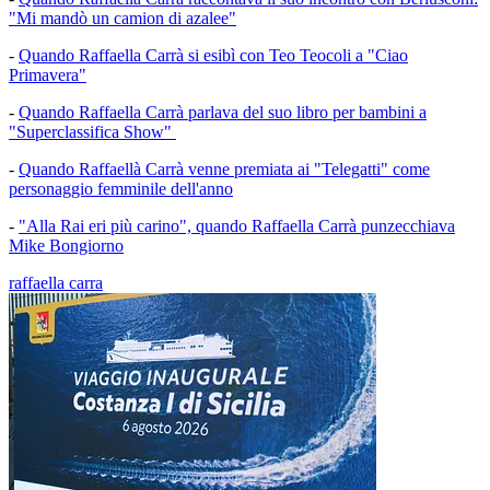
"Mi mandò un camion di azalee"
-
Quando Raffaella Carrà si esibì con Teo Teocoli a "Ciao
Primavera"
-
Quando Raffaella Carrà parlava del suo libro per bambini a
"Superclassifica Show"
-
Quando Raffaellà Carrà venne premiata ai "Telegatti" come
personaggio femminile dell'anno
-
"Alla Rai eri più carino", quando Raffaella Carrà punzecchiava
Mike Bongiorno
raffaella carra