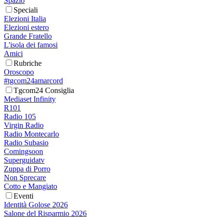
Spazio
Speciali
Elezioni Italia
Elezioni estero
Grande Fratello
L'isola dei famosi
Amici
Rubriche
Oroscopo
#tgcom24amarcord
Tgcom24 Consiglia
Mediaset Infinity
R101
Radio 105
Virgin Radio
Radio Montecarlo
Radio Subasio
Comingsoon
Superguidatv
Zuppa di Porro
Non Sprecare
Cotto e Mangiato
Eventi
Identità Golose 2026
Salone del Risparmio 2026