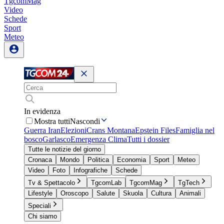
TgcomMag
Video
Schede
Sport
Meteo
In evidenza
Mostra tutti
Nascondi
Guerra Iran
Elezioni
Crans Montana
Epstein Files
Famiglia nel
bosco
Garlasco
Emergenza Clima
Tutti i dossier
Tutte le notizie del giorno
Cronaca
Mondo
Politica
Economia
Sport
Meteo
Video
Foto
Infografiche
Schede
Tv & Spettacolo
TgcomLab
TgcomMag
TgTech
Lifestyle
Oroscopo
Salute
Skuola
Cultura
Animali
Speciali
Chi siamo