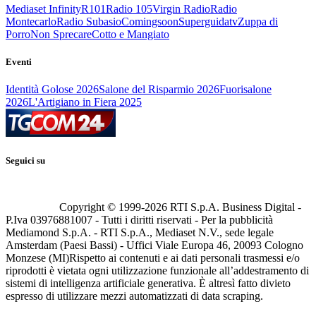
Mediaset Infinity
R101
Radio 105
Virgin Radio
Radio
Montecarlo
Radio Subasio
Comingsoon
Superguidatv
Zuppa di
Porro
Non Sprecare
Cotto e Mangiato
Eventi
Identità Golose 2026
Salone del Risparmio 2026
Fuorisalone
2026
L'Artigiano in Fiera 2025
Seguici su
Copyright © 1999-
2026
RTI S.p.A. Business Digital -
P.Iva 03976881007 - Tutti i diritti riservati - Per la pubblicità
Mediamond S.p.A. - RTI S.p.A., Mediaset N.V., sede legale
Amsterdam (Paesi Bassi) - Uffici Viale Europa 46, 20093 Cologno
Monzese (MI)
Rispetto ai contenuti e ai dati personali trasmessi e/o
riprodotti è vietata ogni utilizzazione funzionale all’addestramento di
sistemi di intelligenza artificiale generativa. È altresì fatto divieto
espresso di utilizzare mezzi automatizzati di data scraping.