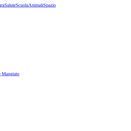
ura
Salute
Scuola
Animali
Spazio
e Mangiato