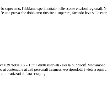
o lo sapevamo, l'abbiamo sperimentato nelle scorse elezioni regionali. No
"è una prova che dobbiamo riuscire a superare, facendo leva sulle ene
va 03976881007 - Tutti i diritti riservati - Per la pubblicità Mediamon
o ai contenuti e ai dati personali trasmessi e/o riprodotti è vietata ogni 
zi automatizzati di data scraping.