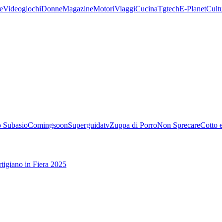
e
Videogiochi
Donne
Magazine
Motori
Viaggi
Cucina
Tgtech
E-Planet
Cult
 Subasio
Comingsoon
Superguidatv
Zuppa di Porro
Non Sprecare
Cotto 
tigiano in Fiera 2025