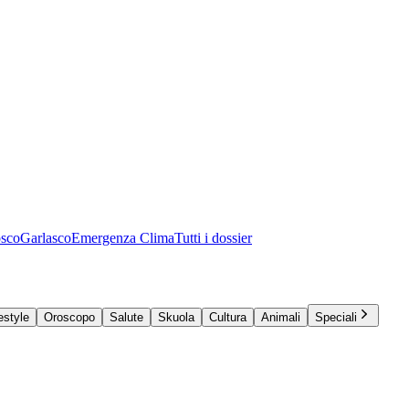
osco
Garlasco
Emergenza Clima
Tutti i dossier
estyle
Oroscopo
Salute
Skuola
Cultura
Animali
Speciali