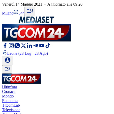
Venerdì 14 Maggio 2021
-
Aggiornato alle
09:20
Milano
34°
Leone
(23 Lug - 23 Ago)
Ultim'ora
Cronaca
Mondo
Economia
TgcomLab
Televisione