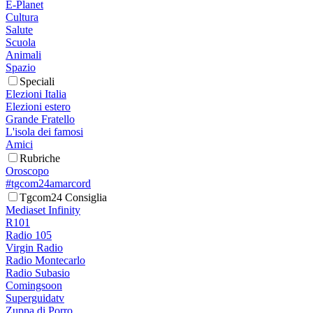
E-Planet
Cultura
Salute
Scuola
Animali
Spazio
Speciali
Elezioni Italia
Elezioni estero
Grande Fratello
L'isola dei famosi
Amici
Rubriche
Oroscopo
#tgcom24amarcord
Tgcom24 Consiglia
Mediaset Infinity
R101
Radio 105
Virgin Radio
Radio Montecarlo
Radio Subasio
Comingsoon
Superguidatv
Zuppa di Porro