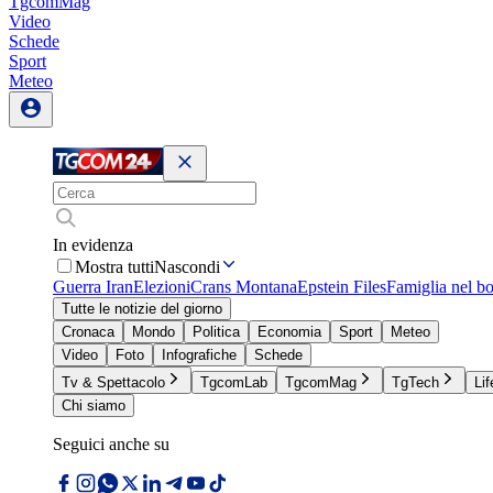
TgcomMag
Video
Schede
Sport
Meteo
In evidenza
Mostra tutti
Nascondi
Guerra Iran
Elezioni
Crans Montana
Epstein Files
Famiglia nel b
Tutte le notizie del giorno
Cronaca
Mondo
Politica
Economia
Sport
Meteo
Video
Foto
Infografiche
Schede
Tv & Spettacolo
TgcomLab
TgcomMag
TgTech
Lif
Chi siamo
Seguici anche su