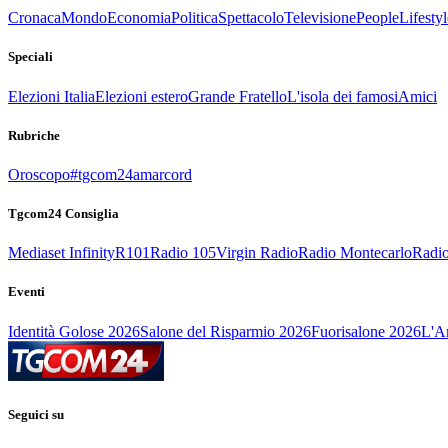
Cronaca
Mondo
Economia
Politica
Spettacolo
Televisione
People
Lifestyl
Speciali
Elezioni Italia
Elezioni estero
Grande Fratello
L'isola dei famosi
Amici
Rubriche
Oroscopo
#tgcom24amarcord
Tgcom24 Consiglia
Mediaset Infinity
R101
Radio 105
Virgin Radio
Radio Montecarlo
Radio
Eventi
Identità Golose 2026
Salone del Risparmio 2026
Fuorisalone 2026
L'Ar
Seguici su