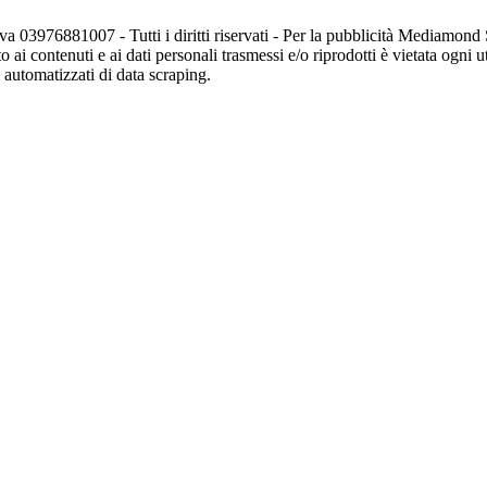
va 03976881007 - Tutti i diritti riservati - Per la pubblicità Mediamon
o ai contenuti e ai dati personali trasmessi e/o riprodotti è vietata ogni 
zi automatizzati di data scraping.