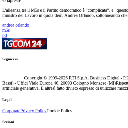
© lapresse
L'alleanza tra il M5s e il Partito democratico è "complicata", e "quest
ministro del Lavoro in quota dem, Andrea Orlando, sottolineando che 
andrea orlando
m5s
pd
Seguici su
Copyright © 1999-
2026
RTI S.p.A. Business Digital - P.I
Bassi) - Uffici Viale Europa 46, 20093 Cologno Monzese (MI)
Rispett
artificiale generativa. È altresì fatto divieto espresso di utilizzare mez
Legal
Corporate
Privacy Policy
Cookie Policy
Sezioni