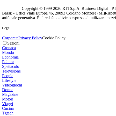
Copyright © 1999-
2026
RTI S.p.A. Business Digital - P.I
Bassi) - Uffici Viale Europa 46, 20093 Cologno Monzese (MI)
Rispett
artificiale generativa. È altresì fatto divieto espresso di utilizzare mez
Legal
Corporate
Privacy Policy
Cookie Policy
Sezioni
Cronaca
Mondo
Economia
Politica
Spettacolo
Televisione
People
Lifestyle
Videogiochi
Donne
Magazine
Motori
Viaggi
Cucina
Tgtech