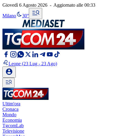
Giovedì 6 Agosto 2026
-
Aggiornato alle
00:33
Milano
30°
Leone
(23 Lug - 23 Ago)
Ultim'ora
Cronaca
Mondo
Economia
TgcomLab
Televisione