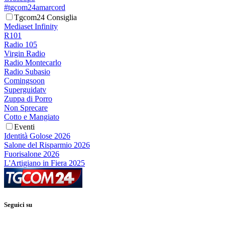
#tgcom24amarcord
Tgcom24 Consiglia
Mediaset Infinity
R101
Radio 105
Virgin Radio
Radio Montecarlo
Radio Subasio
Comingsoon
Superguidatv
Zuppa di Porro
Non Sprecare
Cotto e Mangiato
Eventi
Identità Golose 2026
Salone del Risparmio 2026
Fuorisalone 2026
L'Artigiano in Fiera 2025
Seguici su