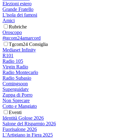
Elezioni estero
Grande Fratello
L'isola dei famosi
Amici
Rubriche
Oroscopo
#tgcom24amarcord
Tgcom24 Consiglia
Mediaset Infinity
R101
Radio 105
Virgin Radio
Radio Montecarlo
Radio Subasio
Comingsoon
Superguidatv
Zuppa di Porro
Non Sprecare
Cotto e Mangiato
Eventi
Identità Golose 2026
Salone del Risparmio 2026
Fuorisalone 2026
L'Artigiano in Fiera 2025