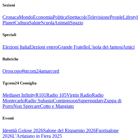
Sezioni
Cronaca
Mondo
Economia
Politica
Spettacolo
Televisione
People
Lifestyl
Planet
Cultura
Salute
Scuola
Animali
Spazio
Speciali
Elezioni Italia
Elezioni estero
Grande Fratello
L'isola dei famosi
Amici
Rubriche
Oroscopo
#tgcom24amarcord
Tgcom24 Consiglia
Mediaset Infinity
R101
Radio 105
Virgin Radio
Radio
Montecarlo
Radio Subasio
Comingsoon
Superguidatv
Zuppa di
Porro
Non Sprecare
Cotto e Mangiato
Eventi
Identità Golose 2026
Salone del Risparmio 2026
Fuorisalone
2026
L'Artigiano in Fiera 2025