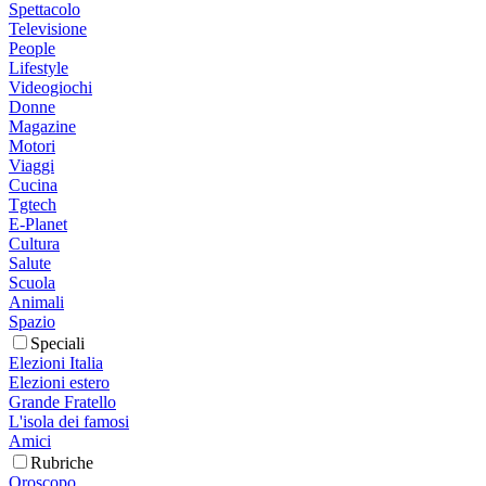
Spettacolo
Televisione
People
Lifestyle
Videogiochi
Donne
Magazine
Motori
Viaggi
Cucina
Tgtech
E-Planet
Cultura
Salute
Scuola
Animali
Spazio
Speciali
Elezioni Italia
Elezioni estero
Grande Fratello
L'isola dei famosi
Amici
Rubriche
Oroscopo