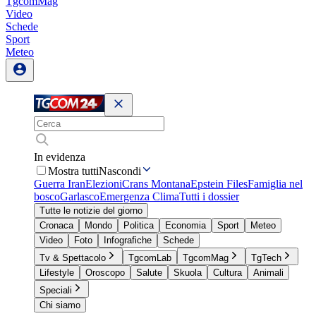
TgcomMag
Video
Schede
Sport
Meteo
In evidenza
Mostra tutti
Nascondi
Guerra Iran
Elezioni
Crans Montana
Epstein Files
Famiglia nel
bosco
Garlasco
Emergenza Clima
Tutti i dossier
Tutte le notizie del giorno
Cronaca
Mondo
Politica
Economia
Sport
Meteo
Video
Foto
Infografiche
Schede
Tv & Spettacolo
TgcomLab
TgcomMag
TgTech
Lifestyle
Oroscopo
Salute
Skuola
Cultura
Animali
Speciali
Chi siamo