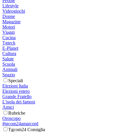
People
Lifestyle
Videogiochi
Donne
Magazine
Motori
Viaggi
Cucina
Tgtech
E-Planet
Cultura
Salute
Scuola
Animali
Spazio
Speciali
Elezioni Italia
Elezioni estero
Grande Fratello
L'isola dei famosi
Amici
Rubriche
Oroscopo
#tgcom24amarcord
Tgcom24 Consiglia