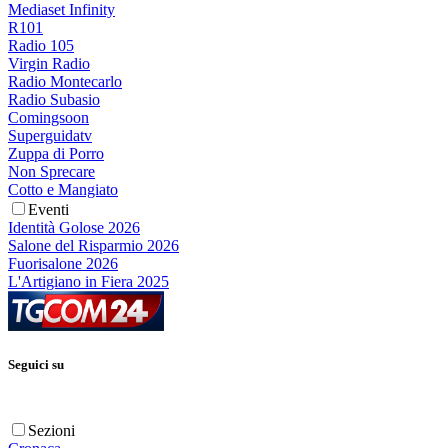
Mediaset Infinity
R101
Radio 105
Virgin Radio
Radio Montecarlo
Radio Subasio
Comingsoon
Superguidatv
Zuppa di Porro
Non Sprecare
Cotto e Mangiato
Eventi
Identità Golose 2026
Salone del Risparmio 2026
Fuorisalone 2026
L'Artigiano in Fiera 2025
Seguici su
Sezioni