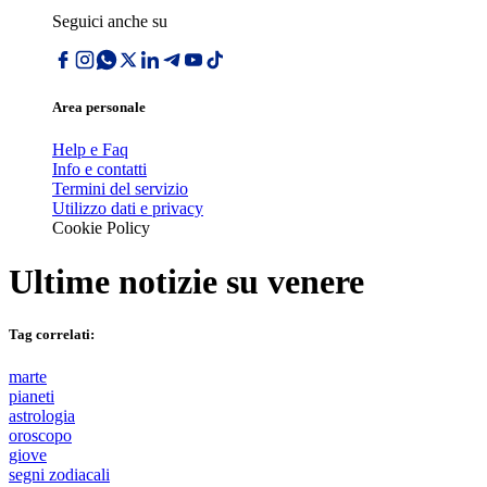
Seguici anche su
Area personale
Help e Faq
Info e contatti
Termini del servizio
Utilizzo dati e privacy
Cookie Policy
Ultime notizie su
venere
Tag correlati:
marte
pianeti
astrologia
oroscopo
giove
segni zodiacali