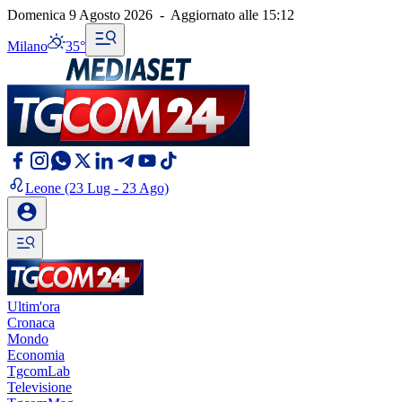
Domenica 9 Agosto 2026
-
Aggiornato alle
15:12
Milano
35°
Leone
(23 Lug - 23 Ago)
Ultim'ora
Cronaca
Mondo
Economia
TgcomLab
Televisione