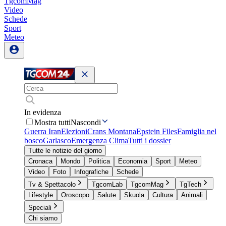
TgcomMag
Video
Schede
Sport
Meteo
In evidenza
Mostra tutti
Nascondi
Guerra Iran
Elezioni
Crans Montana
Epstein Files
Famiglia nel
bosco
Garlasco
Emergenza Clima
Tutti i dossier
Tutte le notizie del giorno
Cronaca
Mondo
Politica
Economia
Sport
Meteo
Video
Foto
Infografiche
Schede
Tv & Spettacolo
TgcomLab
TgcomMag
TgTech
Lifestyle
Oroscopo
Salute
Skuola
Cultura
Animali
Speciali
Chi siamo