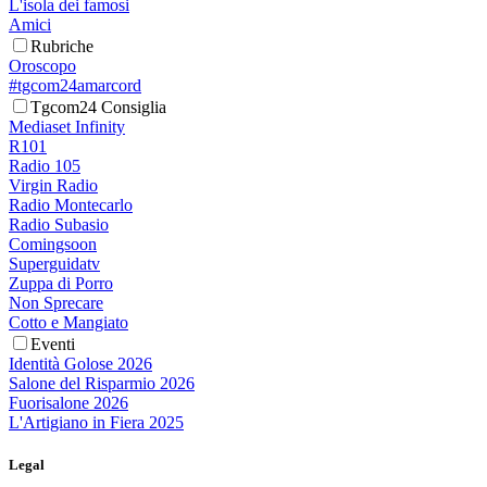
L'isola dei famosi
Amici
Rubriche
Oroscopo
#tgcom24amarcord
Tgcom24 Consiglia
Mediaset Infinity
R101
Radio 105
Virgin Radio
Radio Montecarlo
Radio Subasio
Comingsoon
Superguidatv
Zuppa di Porro
Non Sprecare
Cotto e Mangiato
Eventi
Identità Golose 2026
Salone del Risparmio 2026
Fuorisalone 2026
L'Artigiano in Fiera 2025
Legal