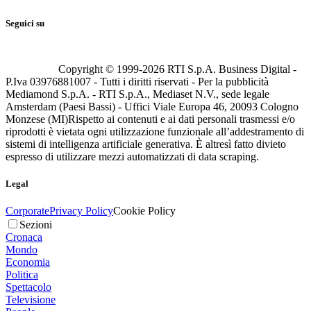
Seguici su
Copyright © 1999-
2026
RTI S.p.A. Business Digital -
P.Iva 03976881007 - Tutti i diritti riservati - Per la pubblicità
Mediamond S.p.A. - RTI S.p.A., Mediaset N.V., sede legale
Amsterdam (Paesi Bassi) - Uffici Viale Europa 46, 20093 Cologno
Monzese (MI)
Rispetto ai contenuti e ai dati personali trasmessi e/o
riprodotti è vietata ogni utilizzazione funzionale all’addestramento di
sistemi di intelligenza artificiale generativa. È altresì fatto divieto
espresso di utilizzare mezzi automatizzati di data scraping.
Legal
Corporate
Privacy Policy
Cookie Policy
Sezioni
Cronaca
Mondo
Economia
Politica
Spettacolo
Televisione