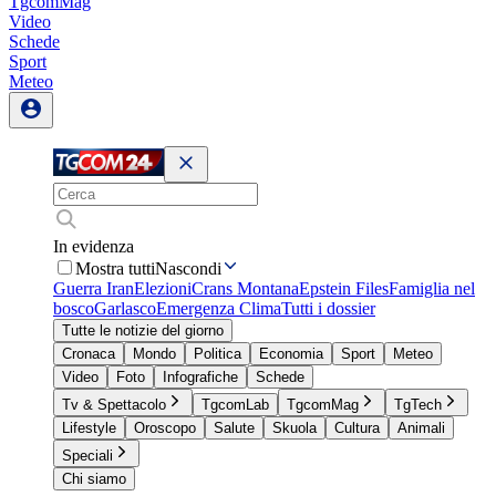
TgcomMag
Video
Schede
Sport
Meteo
In evidenza
Mostra tutti
Nascondi
Guerra Iran
Elezioni
Crans Montana
Epstein Files
Famiglia nel
bosco
Garlasco
Emergenza Clima
Tutti i dossier
Tutte le notizie del giorno
Cronaca
Mondo
Politica
Economia
Sport
Meteo
Video
Foto
Infografiche
Schede
Tv & Spettacolo
TgcomLab
TgcomMag
TgTech
Lifestyle
Oroscopo
Salute
Skuola
Cultura
Animali
Speciali
Chi siamo