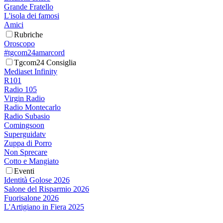
Grande Fratello
L'isola dei famosi
Amici
Rubriche
Oroscopo
#tgcom24amarcord
Tgcom24 Consiglia
Mediaset Infinity
R101
Radio 105
Virgin Radio
Radio Montecarlo
Radio Subasio
Comingsoon
Superguidatv
Zuppa di Porro
Non Sprecare
Cotto e Mangiato
Eventi
Identità Golose 2026
Salone del Risparmio 2026
Fuorisalone 2026
L'Artigiano in Fiera 2025