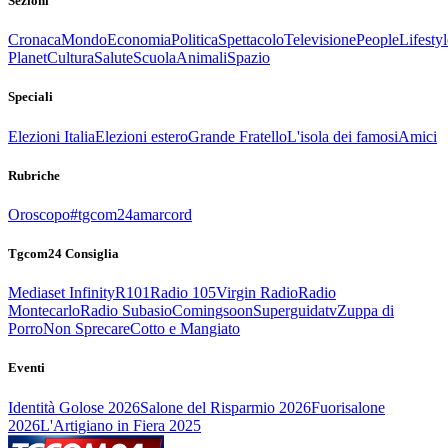
Sezioni
Cronaca
Mondo
Economia
Politica
Spettacolo
Televisione
People
Lifestyl
Planet
Cultura
Salute
Scuola
Animali
Spazio
Speciali
Elezioni Italia
Elezioni estero
Grande Fratello
L'isola dei famosi
Amici
Rubriche
Oroscopo
#tgcom24amarcord
Tgcom24 Consiglia
Mediaset Infinity
R101
Radio 105
Virgin Radio
Radio
Montecarlo
Radio Subasio
Comingsoon
Superguidatv
Zuppa di
Porro
Non Sprecare
Cotto e Mangiato
Eventi
Identità Golose 2026
Salone del Risparmio 2026
Fuorisalone
2026
L'Artigiano in Fiera 2025