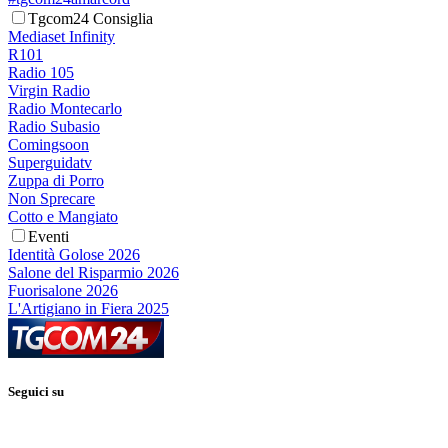
Tgcom24 Consiglia
Mediaset Infinity
R101
Radio 105
Virgin Radio
Radio Montecarlo
Radio Subasio
Comingsoon
Superguidatv
Zuppa di Porro
Non Sprecare
Cotto e Mangiato
Eventi
Identità Golose 2026
Salone del Risparmio 2026
Fuorisalone 2026
L'Artigiano in Fiera 2025
Seguici su