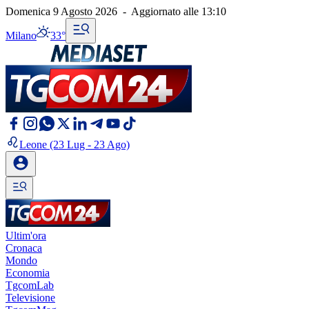
Domenica 9 Agosto 2026
-
Aggiornato alle
13:10
Milano
33°
Leone
(23 Lug - 23 Ago)
Ultim'ora
Cronaca
Mondo
Economia
TgcomLab
Televisione