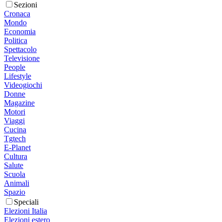
Sezioni
Cronaca
Mondo
Economia
Politica
Spettacolo
Televisione
People
Lifestyle
Videogiochi
Donne
Magazine
Motori
Viaggi
Cucina
Tgtech
E-Planet
Cultura
Salute
Scuola
Animali
Spazio
Speciali
Elezioni Italia
Elezioni estero