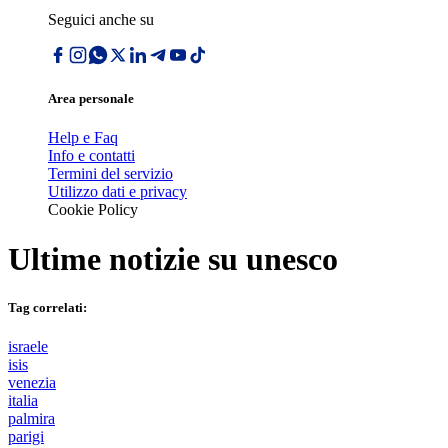
Seguici anche su
Area personale
Help e Faq
Info e contatti
Termini del servizio
Utilizzo dati e privacy
Cookie Policy
Ultime notizie su
unesco
Tag correlati:
israele
isis
venezia
italia
palmira
parigi