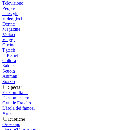
Televisione
People
Lifestyle
Videogiochi
Donne
Magazine
Motori
Viaggi
Cucina
Tgtech
E-Planet
Cultura
Salute
Scuola
Animali
Spazio
Speciali
Elezioni Italia
Elezioni estero
Grande Fratello
L'isola dei famosi
Amici
Rubriche
Oroscopo
#tgcom24amarcord