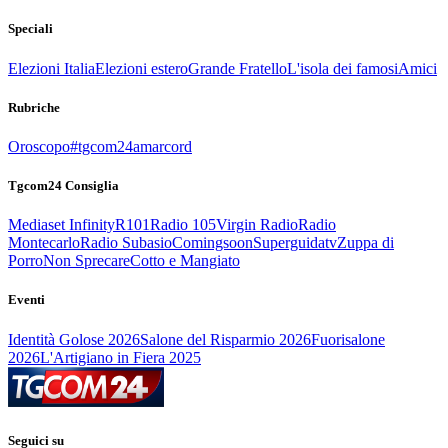
Speciali
Elezioni Italia
Elezioni estero
Grande Fratello
L'isola dei famosi
Amici
Rubriche
Oroscopo
#tgcom24amarcord
Tgcom24 Consiglia
Mediaset Infinity
R101
Radio 105
Virgin Radio
Radio
Montecarlo
Radio Subasio
Comingsoon
Superguidatv
Zuppa di
Porro
Non Sprecare
Cotto e Mangiato
Eventi
Identità Golose 2026
Salone del Risparmio 2026
Fuorisalone
2026
L'Artigiano in Fiera 2025
Seguici su