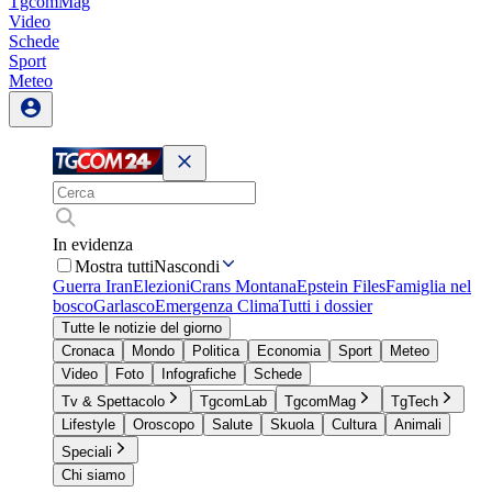
TgcomMag
Video
Schede
Sport
Meteo
In evidenza
Mostra tutti
Nascondi
Guerra Iran
Elezioni
Crans Montana
Epstein Files
Famiglia nel
bosco
Garlasco
Emergenza Clima
Tutti i dossier
Tutte le notizie del giorno
Cronaca
Mondo
Politica
Economia
Sport
Meteo
Video
Foto
Infografiche
Schede
Tv & Spettacolo
TgcomLab
TgcomMag
TgTech
Lifestyle
Oroscopo
Salute
Skuola
Cultura
Animali
Speciali
Chi siamo