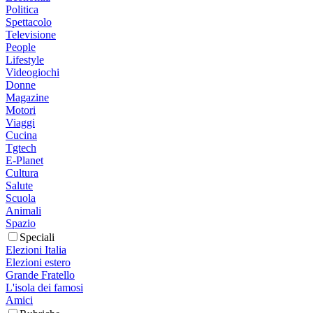
Politica
Spettacolo
Televisione
People
Lifestyle
Videogiochi
Donne
Magazine
Motori
Viaggi
Cucina
Tgtech
E-Planet
Cultura
Salute
Scuola
Animali
Spazio
Speciali
Elezioni Italia
Elezioni estero
Grande Fratello
L'isola dei famosi
Amici