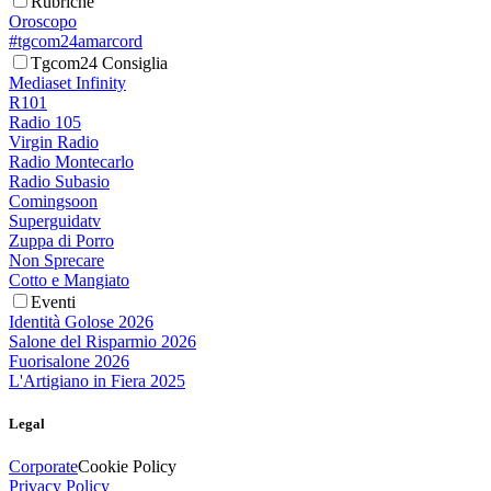
Rubriche
Oroscopo
#tgcom24amarcord
Tgcom24 Consiglia
Mediaset Infinity
R101
Radio 105
Virgin Radio
Radio Montecarlo
Radio Subasio
Comingsoon
Superguidatv
Zuppa di Porro
Non Sprecare
Cotto e Mangiato
Eventi
Identità Golose 2026
Salone del Risparmio 2026
Fuorisalone 2026
L'Artigiano in Fiera 2025
Legal
Corporate
Cookie Policy
Privacy Policy