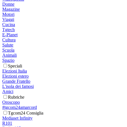
Donne
Magazine
Motori
Viaggi
Cucina
Tgtech
E-Planet
Cultura
Salute
Scuola
Animali
Spazio
Speciali
Elezioni Italia
Elezioni estero
Grande Fratello
L'isola dei famosi
Amici
Rubriche
Oroscopo
#tgcom24amarcord
Tgcom24 Consiglia
Mediaset Infinity
R101