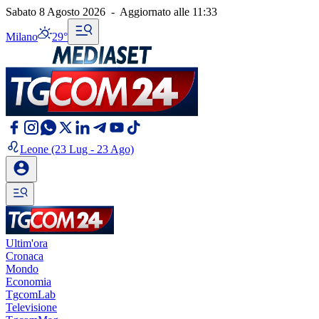
Sabato 8 Agosto 2026
-
Aggiornato alle
11:33
Milano
29°
Leone
(23 Lug - 23 Ago)
Ultim'ora
Cronaca
Mondo
Economia
TgcomLab
Televisione