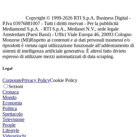
Copyright © 1999-
2026
RTI S.p.A. Business Digital -
P.Iva 03976881007 - Tutti i diritti riservati - Per la pubblicità
Mediamond S.p.A. - RTI S.p.A., Mediaset N.V., sede legale
Amsterdam (Paesi Bassi) - Uffici Viale Europa 46, 20093 Cologno
Monzese (MI)
Rispetto ai contenuti e ai dati personali trasmessi e/o
riprodotti è vietata ogni utilizzazione funzionale all’addestramento di
sistemi di intelligenza artificiale generativa. È altresì fatto divieto
espresso di utilizzare mezzi automatizzati di data scraping.
Legal
Corporate
Privacy Policy
Cookie Policy
Sezioni
Cronaca
Mondo
Economia
Politica
Spettacolo
Televisione
People
Lifestyle
Videogiochi