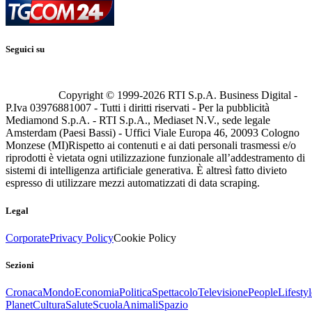
Seguici su
Copyright © 1999-
2026
RTI S.p.A. Business Digital -
P.Iva 03976881007 - Tutti i diritti riservati - Per la pubblicità
Mediamond S.p.A. - RTI S.p.A., Mediaset N.V., sede legale
Amsterdam (Paesi Bassi) - Uffici Viale Europa 46, 20093 Cologno
Monzese (MI)
Rispetto ai contenuti e ai dati personali trasmessi e/o
riprodotti è vietata ogni utilizzazione funzionale all’addestramento di
sistemi di intelligenza artificiale generativa. È altresì fatto divieto
espresso di utilizzare mezzi automatizzati di data scraping.
Legal
Corporate
Privacy Policy
Cookie Policy
Sezioni
Cronaca
Mondo
Economia
Politica
Spettacolo
Televisione
People
Lifestyl
Planet
Cultura
Salute
Scuola
Animali
Spazio