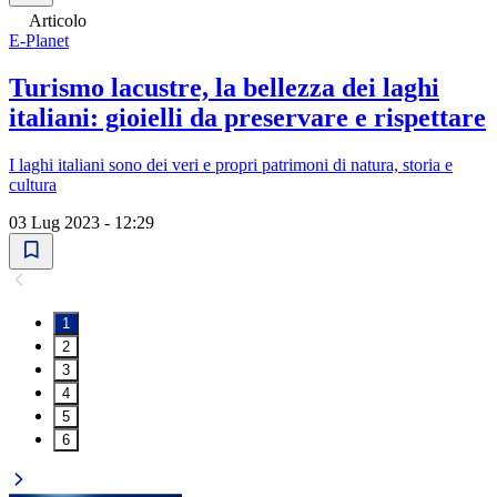
Articolo
E-Planet
Turismo lacustre, la bellezza dei laghi
italiani: gioielli da preservare e rispettare
I laghi italiani sono dei veri e propri patrimoni di natura, storia e
cultura
03 Lug 2023 - 12:29
1
2
3
4
5
6