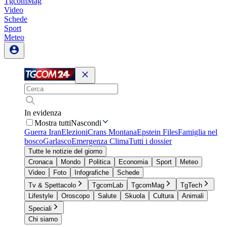
TgcomMag
Video
Schede
Sport
Meteo
In evidenza
Mostra tutti
Nascondi
Guerra Iran
Elezioni
Crans Montana
Epstein Files
Famiglia nel
bosco
Garlasco
Emergenza Clima
Tutti i dossier
Tutte le notizie del giorno
Cronaca
Mondo
Politica
Economia
Sport
Meteo
Video
Foto
Infografiche
Schede
Tv & Spettacolo
TgcomLab
TgcomMag
TgTech
Lifestyle
Oroscopo
Salute
Skuola
Cultura
Animali
Speciali
Chi siamo