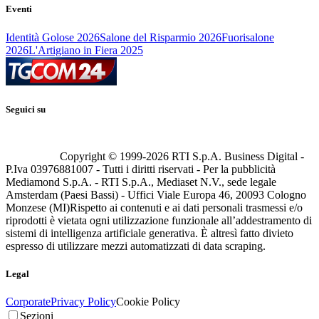
Eventi
Identità Golose 2026
Salone del Risparmio 2026
Fuorisalone
2026
L'Artigiano in Fiera 2025
Seguici su
Copyright © 1999-
2026
RTI S.p.A. Business Digital -
P.Iva 03976881007 - Tutti i diritti riservati - Per la pubblicità
Mediamond S.p.A. - RTI S.p.A., Mediaset N.V., sede legale
Amsterdam (Paesi Bassi) - Uffici Viale Europa 46, 20093 Cologno
Monzese (MI)
Rispetto ai contenuti e ai dati personali trasmessi e/o
riprodotti è vietata ogni utilizzazione funzionale all’addestramento di
sistemi di intelligenza artificiale generativa. È altresì fatto divieto
espresso di utilizzare mezzi automatizzati di data scraping.
Legal
Corporate
Privacy Policy
Cookie Policy
Sezioni