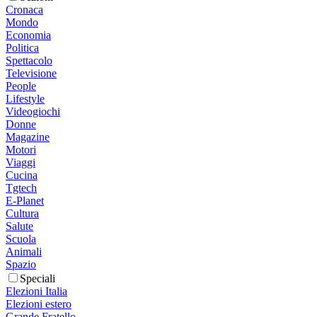
Cronaca
Mondo
Economia
Politica
Spettacolo
Televisione
People
Lifestyle
Videogiochi
Donne
Magazine
Motori
Viaggi
Cucina
Tgtech
E-Planet
Cultura
Salute
Scuola
Animali
Spazio
Speciali
Elezioni Italia
Elezioni estero
Grande Fratello