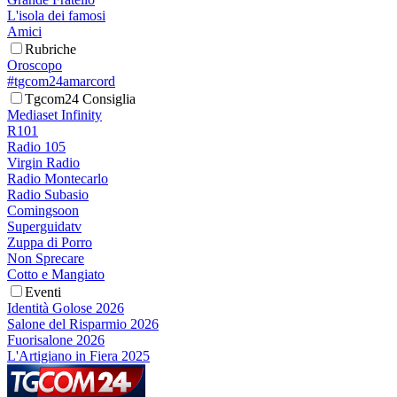
L'isola dei famosi
Amici
Rubriche
Oroscopo
#tgcom24amarcord
Tgcom24 Consiglia
Mediaset Infinity
R101
Radio 105
Virgin Radio
Radio Montecarlo
Radio Subasio
Comingsoon
Superguidatv
Zuppa di Porro
Non Sprecare
Cotto e Mangiato
Eventi
Identità Golose 2026
Salone del Risparmio 2026
Fuorisalone 2026
L'Artigiano in Fiera 2025