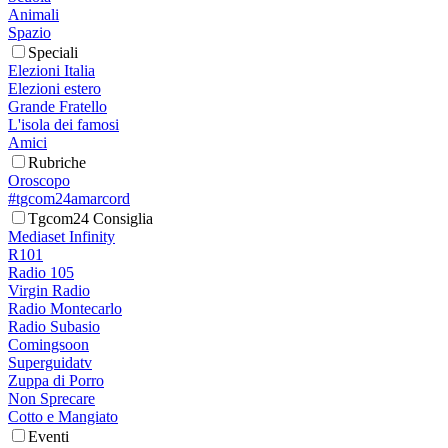
Animali
Spazio
Speciali
Elezioni Italia
Elezioni estero
Grande Fratello
L'isola dei famosi
Amici
Rubriche
Oroscopo
#tgcom24amarcord
Tgcom24 Consiglia
Mediaset Infinity
R101
Radio 105
Virgin Radio
Radio Montecarlo
Radio Subasio
Comingsoon
Superguidatv
Zuppa di Porro
Non Sprecare
Cotto e Mangiato
Eventi