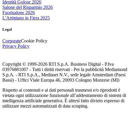
Identità Golose 2026
Salone del Risparmio 2026
Fuorisalone 2026
L'Artigiano in Fiera 2025
Legal
Corporate
Cookie Policy
Privacy Policy
Copyright © 1999-
2026
RTI S.p.A. Business Digital - P.Iva
03976881007 - Tutti i diritti riservati - Per la pubblicità Mediamond
S.p.A. - RTI S.p.A., Mediaset N.V., sede legale Amsterdam (Paesi
Bassi) - Uffici Viale Europa 46, 20093 Cologno Monzese (MI)
Rispetto ai contenuti e ai dati personali trasmessi e/o riprodotti è
vietata ogni utilizzazione funzionale all’addestramento di sistemi di
intelligenza artificiale generativa. È altresì fatto divieto espresso di
utilizzare mezzi automatizzati di data scraping.