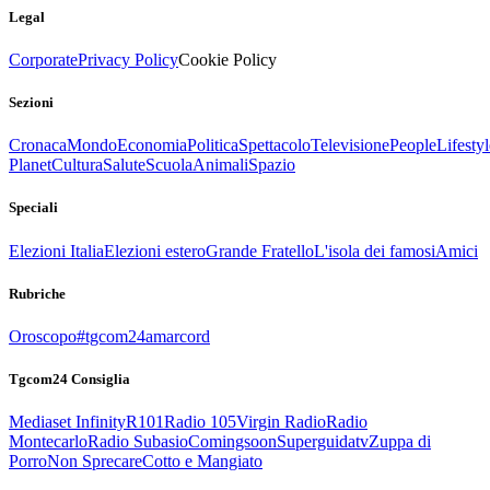
Legal
Corporate
Privacy Policy
Cookie Policy
Sezioni
Cronaca
Mondo
Economia
Politica
Spettacolo
Televisione
People
Lifestyl
Planet
Cultura
Salute
Scuola
Animali
Spazio
Speciali
Elezioni Italia
Elezioni estero
Grande Fratello
L'isola dei famosi
Amici
Rubriche
Oroscopo
#tgcom24amarcord
Tgcom24 Consiglia
Mediaset Infinity
R101
Radio 105
Virgin Radio
Radio
Montecarlo
Radio Subasio
Comingsoon
Superguidatv
Zuppa di
Porro
Non Sprecare
Cotto e Mangiato