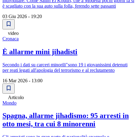
individuare. Come Salim El Koudri, che a Modena pochi giorni fa si
è scagliato con la sua auto sulla folla, ferendo sette passanti
03 Giu 2026 - 19:20
video
Cronaca
È allarme mini jihadisti
Secondo i dati su carceri minorili"sono 19 i giovanissimi detenuti
per reati legati all'apologia del terrorismo e al reclutamento
16 Mar 2026 - 13:00
Articolo
Mondo
Spagna, allarme jihadismo: 95 arresti in
otto mesi, tra cui 8 minorenni
Gli arrestati sono in gran parte di nazionalità spagnola e