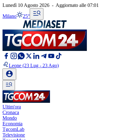
Lunedì 10 Agosto 2026
-
Aggiornato alle
07:01
Milano
25°
Leone
(23 Lug - 23 Ago)
Ultim'ora
Cronaca
Mondo
Economia
TgcomLab
Televisione