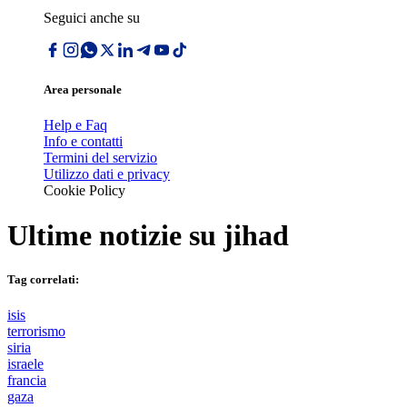
Seguici anche su
Area personale
Help e Faq
Info e contatti
Termini del servizio
Utilizzo dati e privacy
Cookie Policy
Ultime notizie su
jihad
Tag correlati:
isis
terrorismo
siria
israele
francia
gaza