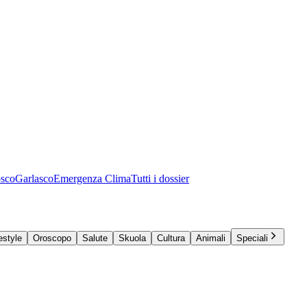
osco
Garlasco
Emergenza Clima
Tutti i dossier
estyle
Oroscopo
Salute
Skuola
Cultura
Animali
Speciali