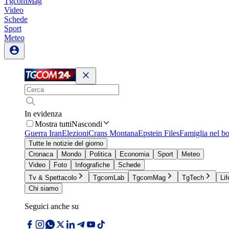
TgcomMag
Video
Schede
Sport
Meteo
In evidenza
Mostra tutti
Nascondi
Guerra Iran
Elezioni
Crans Montana
Epstein Files
Famiglia nel b
Tutte le notizie del giorno
Cronaca
Mondo
Politica
Economia
Sport
Meteo
Video
Foto
Infografiche
Schede
Tv & Spettacolo
TgcomLab
TgcomMag
TgTech
Lif
Chi siamo
Seguici anche su