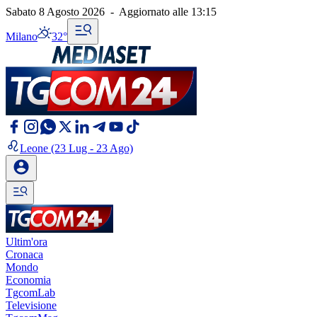
Sabato 8 Agosto 2026
-
Aggiornato alle
13:15
Milano
32°
Leone
(23 Lug - 23 Ago)
Ultim'ora
Cronaca
Mondo
Economia
TgcomLab
Televisione