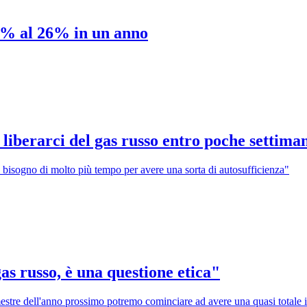
40% al 26% in un anno
liberarci del gas russo entro poche settima
bisogno di molto più tempo per avere una sorta di autosufficienza"
s russo, è una questione etica"
mestre dell'anno prossimo potremo cominciare ad avere una quasi totale