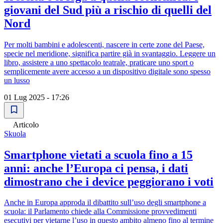
giovani del Sud più a rischio di quelli del
Nord
Per molti bambini e adolescenti, nascere in certe zone del Paese,
specie nel meridione, significa partire già in svantaggio. Leggere un
libro, assistere a uno spettacolo teatrale, praticare uno sport o
semplicemente avere accesso a un dispositivo digitale sono spesso
un lusso
01 Lug 2025 - 17:26
Articolo
Skuola
Smartphone vietati a scuola fino a 15
anni: anche l’Europa ci pensa, i dati
dimostrano che i device peggiorano i voti
Anche in Europa approda il dibattito sull’uso degli smartphone a
scuola: il Parlamento chiede alla Commissione provvedimenti
esecutivi per vietarne l’uso in questo ambito almeno fino al termine