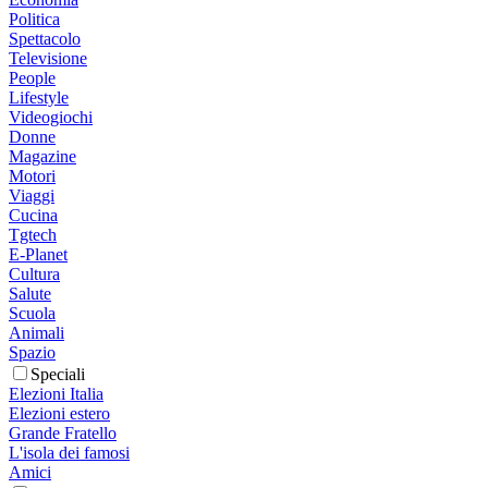
Politica
Spettacolo
Televisione
People
Lifestyle
Videogiochi
Donne
Magazine
Motori
Viaggi
Cucina
Tgtech
E-Planet
Cultura
Salute
Scuola
Animali
Spazio
Speciali
Elezioni Italia
Elezioni estero
Grande Fratello
L'isola dei famosi
Amici