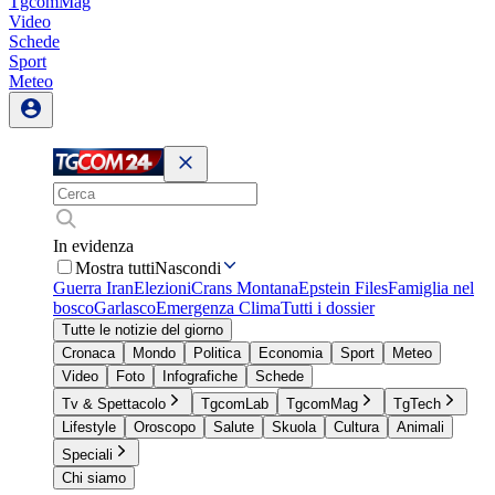
TgcomMag
Video
Schede
Sport
Meteo
In evidenza
Mostra tutti
Nascondi
Guerra Iran
Elezioni
Crans Montana
Epstein Files
Famiglia nel
bosco
Garlasco
Emergenza Clima
Tutti i dossier
Tutte le notizie del giorno
Cronaca
Mondo
Politica
Economia
Sport
Meteo
Video
Foto
Infografiche
Schede
Tv & Spettacolo
TgcomLab
TgcomMag
TgTech
Lifestyle
Oroscopo
Salute
Skuola
Cultura
Animali
Speciali
Chi siamo