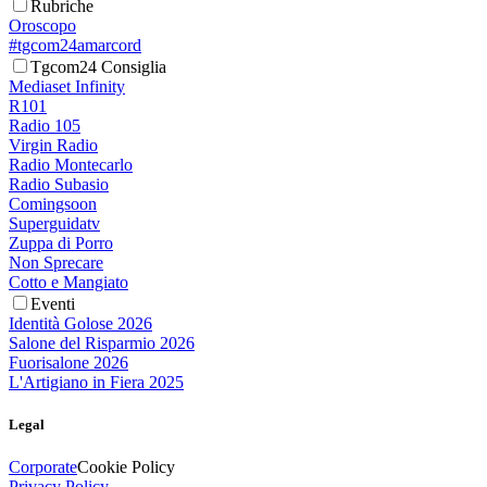
Rubriche
Oroscopo
#tgcom24amarcord
Tgcom24 Consiglia
Mediaset Infinity
R101
Radio 105
Virgin Radio
Radio Montecarlo
Radio Subasio
Comingsoon
Superguidatv
Zuppa di Porro
Non Sprecare
Cotto e Mangiato
Eventi
Identità Golose 2026
Salone del Risparmio 2026
Fuorisalone 2026
L'Artigiano in Fiera 2025
Legal
Corporate
Cookie Policy
Privacy Policy