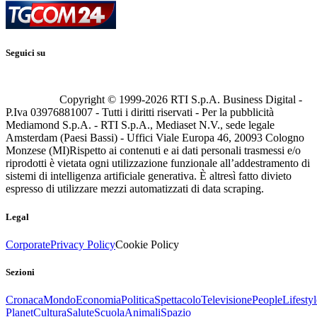
Seguici su
Copyright © 1999-
2026
RTI S.p.A. Business Digital -
P.Iva 03976881007 - Tutti i diritti riservati - Per la pubblicità
Mediamond S.p.A. - RTI S.p.A., Mediaset N.V., sede legale
Amsterdam (Paesi Bassi) - Uffici Viale Europa 46, 20093 Cologno
Monzese (MI)
Rispetto ai contenuti e ai dati personali trasmessi e/o
riprodotti è vietata ogni utilizzazione funzionale all’addestramento di
sistemi di intelligenza artificiale generativa. È altresì fatto divieto
espresso di utilizzare mezzi automatizzati di data scraping.
Legal
Corporate
Privacy Policy
Cookie Policy
Sezioni
Cronaca
Mondo
Economia
Politica
Spettacolo
Televisione
People
Lifestyl
Planet
Cultura
Salute
Scuola
Animali
Spazio