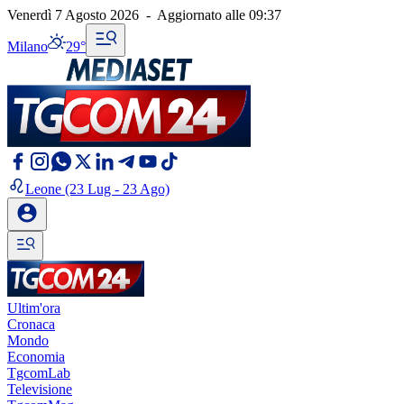
Venerdì 7 Agosto 2026
-
Aggiornato alle
09:37
Milano
29°
Leone
(23 Lug - 23 Ago)
Ultim'ora
Cronaca
Mondo
Economia
TgcomLab
Televisione