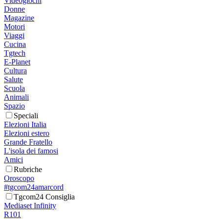
Videogiochi
Donne
Magazine
Motori
Viaggi
Cucina
Tgtech
E-Planet
Cultura
Salute
Scuola
Animali
Spazio
Speciali
Elezioni Italia
Elezioni estero
Grande Fratello
L'isola dei famosi
Amici
Rubriche
Oroscopo
#tgcom24amarcord
Tgcom24 Consiglia
Mediaset Infinity
R101