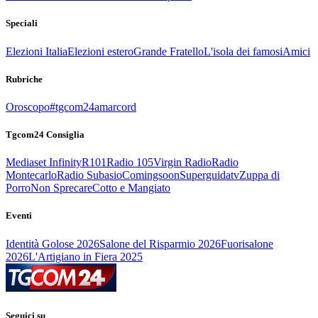
Speciali
Elezioni Italia
Elezioni estero
Grande Fratello
L'isola dei famosi
Amici
Rubriche
Oroscopo
#tgcom24amarcord
Tgcom24 Consiglia
Mediaset Infinity
R101
Radio 105
Virgin Radio
Radio
Montecarlo
Radio Subasio
Comingsoon
Superguidatv
Zuppa di
Porro
Non Sprecare
Cotto e Mangiato
Eventi
Identità Golose 2026
Salone del Risparmio 2026
Fuorisalone
2026
L'Artigiano in Fiera 2025
Seguici su