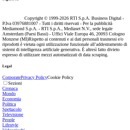
Copyright © 1999-
2026
RTI S.p.A. Business Digital -
P.Iva 03976881007 - Tutti i diritti riservati - Per la pubblicità
Mediamond S.p.A. - RTI S.p.A., Mediaset N.V., sede legale
Amsterdam (Paesi Bassi) - Uffici Viale Europa 46, 20093 Cologno
Monzese (MI)
Rispetto ai contenuti e ai dati personali trasmessi e/o
riprodotti è vietata ogni utilizzazione funzionale all’addestramento di
sistemi di intelligenza artificiale generativa. È altresì fatto divieto
espresso di utilizzare mezzi automatizzati di data scraping.
Legal
Corporate
Privacy Policy
Cookie Policy
Sezioni
Cronaca
Mondo
Economia
Politica
Spettacolo
Televisione
People
Lifestyle