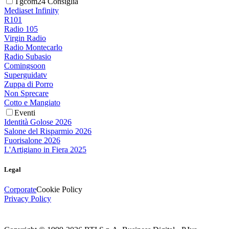
Tgcom24 Consiglia
Mediaset Infinity
R101
Radio 105
Virgin Radio
Radio Montecarlo
Radio Subasio
Comingsoon
Superguidatv
Zuppa di Porro
Non Sprecare
Cotto e Mangiato
Eventi
Identità Golose 2026
Salone del Risparmio 2026
Fuorisalone 2026
L'Artigiano in Fiera 2025
Legal
Corporate
Cookie Policy
Privacy Policy