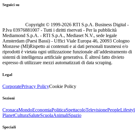
Seguici su
Copyright © 1999-
2026
RTI S.p.A. Business Digital -
P.Iva 03976881007 - Tutti i diritti riservati - Per la pubblicità
Mediamond S.p.A. - RTI S.p.A., Mediaset N.V., sede legale
Amsterdam (Paesi Bassi) - Uffici Viale Europa 46, 20093 Cologno
Monzese (MI)
Rispetto ai contenuti e ai dati personali trasmessi e/o
riprodotti è vietata ogni utilizzazione funzionale all’addestramento di
sistemi di intelligenza artificiale generativa. È altresì fatto divieto
espresso di utilizzare mezzi automatizzati di data scraping.
Legal
Corporate
Privacy Policy
Cookie Policy
Sezioni
Cronaca
Mondo
Economia
Politica
Spettacolo
Televisione
People
Lifestyl
Planet
Cultura
Salute
Scuola
Animali
Spazio
Speciali