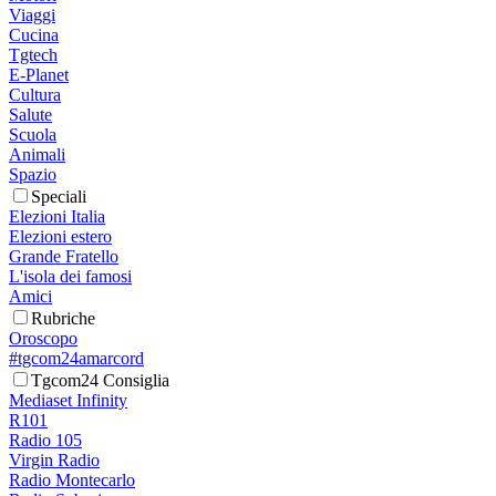
Viaggi
Cucina
Tgtech
E-Planet
Cultura
Salute
Scuola
Animali
Spazio
Speciali
Elezioni Italia
Elezioni estero
Grande Fratello
L'isola dei famosi
Amici
Rubriche
Oroscopo
#tgcom24amarcord
Tgcom24 Consiglia
Mediaset Infinity
R101
Radio 105
Virgin Radio
Radio Montecarlo