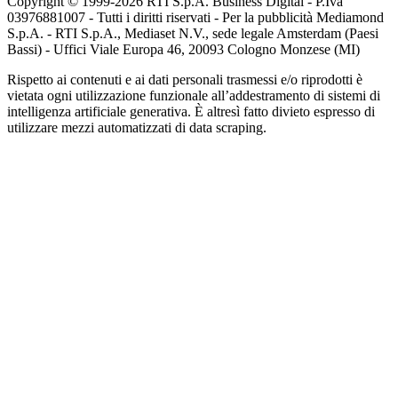
Copyright © 1999-
2026
RTI S.p.A. Business Digital - P.Iva
03976881007 - Tutti i diritti riservati - Per la pubblicità Mediamond
S.p.A. - RTI S.p.A., Mediaset N.V., sede legale Amsterdam (Paesi
Bassi) - Uffici Viale Europa 46, 20093 Cologno Monzese (MI)
Rispetto ai contenuti e ai dati personali trasmessi e/o riprodotti è
vietata ogni utilizzazione funzionale all’addestramento di sistemi di
intelligenza artificiale generativa. È altresì fatto divieto espresso di
utilizzare mezzi automatizzati di data scraping.