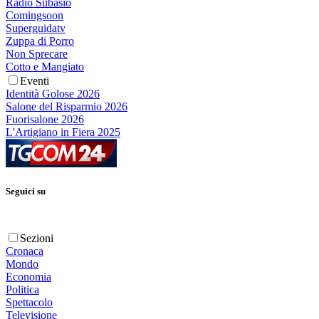
Radio Subasio
Comingsoon
Superguidatv
Zuppa di Porro
Non Sprecare
Cotto e Mangiato
Eventi
Identità Golose 2026
Salone del Risparmio 2026
Fuorisalone 2026
L'Artigiano in Fiera 2025
Seguici su
Sezioni
Cronaca
Mondo
Economia
Politica
Spettacolo
Televisione