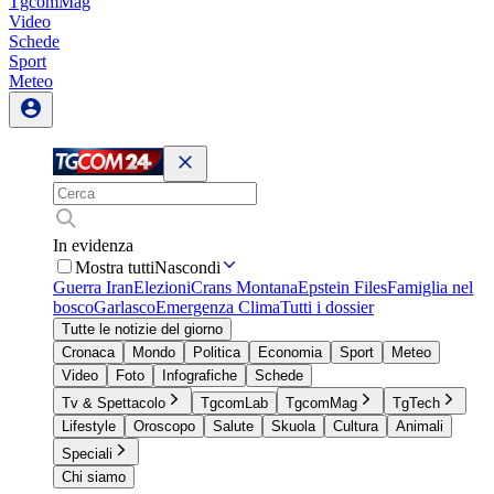
TgcomMag
Video
Schede
Sport
Meteo
In evidenza
Mostra tutti
Nascondi
Guerra Iran
Elezioni
Crans Montana
Epstein Files
Famiglia nel
bosco
Garlasco
Emergenza Clima
Tutti i dossier
Tutte le notizie del giorno
Cronaca
Mondo
Politica
Economia
Sport
Meteo
Video
Foto
Infografiche
Schede
Tv & Spettacolo
TgcomLab
TgcomMag
TgTech
Lifestyle
Oroscopo
Salute
Skuola
Cultura
Animali
Speciali
Chi siamo