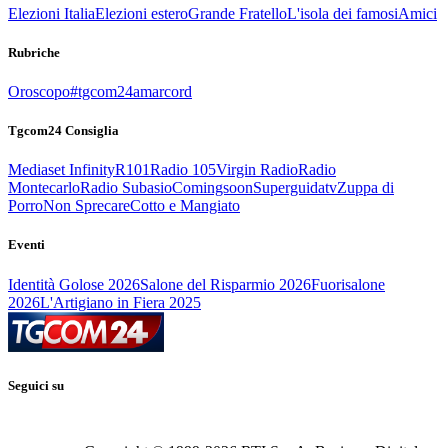
Elezioni Italia
Elezioni estero
Grande Fratello
L'isola dei famosi
Amici
Rubriche
Oroscopo
#tgcom24amarcord
Tgcom24 Consiglia
Mediaset Infinity
R101
Radio 105
Virgin Radio
Radio
Montecarlo
Radio Subasio
Comingsoon
Superguidatv
Zuppa di
Porro
Non Sprecare
Cotto e Mangiato
Eventi
Identità Golose 2026
Salone del Risparmio 2026
Fuorisalone
2026
L'Artigiano in Fiera 2025
Seguici su