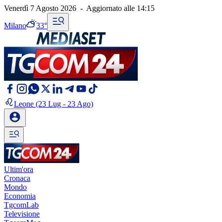
Venerdì 7 Agosto 2026
-
Aggiornato alle
14:15
Milano
33°
Leone
(23 Lug - 23 Ago)
Ultim'ora
Cronaca
Mondo
Economia
TgcomLab
Televisione