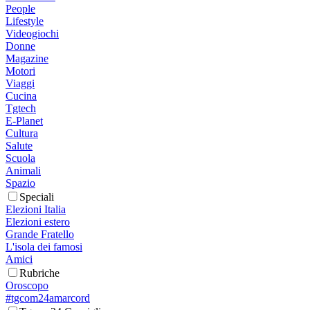
People
Lifestyle
Videogiochi
Donne
Magazine
Motori
Viaggi
Cucina
Tgtech
E-Planet
Cultura
Salute
Scuola
Animali
Spazio
Speciali
Elezioni Italia
Elezioni estero
Grande Fratello
L'isola dei famosi
Amici
Rubriche
Oroscopo
#tgcom24amarcord