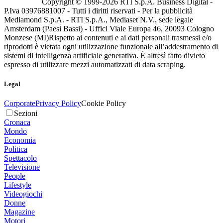
Copyright © 1999-
2026
RTI S.p.A. Business Digital -
P.Iva 03976881007 - Tutti i diritti riservati - Per la pubblicità
Mediamond S.p.A. - RTI S.p.A., Mediaset N.V., sede legale
Amsterdam (Paesi Bassi) - Uffici Viale Europa 46, 20093 Cologno
Monzese (MI)
Rispetto ai contenuti e ai dati personali trasmessi e/o
riprodotti è vietata ogni utilizzazione funzionale all’addestramento di
sistemi di intelligenza artificiale generativa. È altresì fatto divieto
espresso di utilizzare mezzi automatizzati di data scraping.
Legal
Corporate
Privacy Policy
Cookie Policy
Sezioni
Cronaca
Mondo
Economia
Politica
Spettacolo
Televisione
People
Lifestyle
Videogiochi
Donne
Magazine
Motori