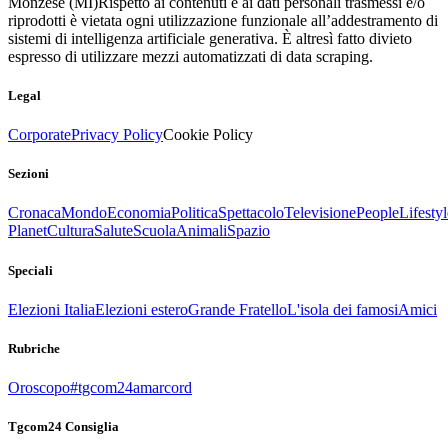
Monzese (MI)
Rispetto ai contenuti e ai dati personali trasmessi e/o
riprodotti è vietata ogni utilizzazione funzionale all’addestramento di
sistemi di intelligenza artificiale generativa. È altresì fatto divieto
espresso di utilizzare mezzi automatizzati di data scraping.
Legal
Corporate
Privacy Policy
Cookie Policy
Sezioni
Cronaca
Mondo
Economia
Politica
Spettacolo
Televisione
People
Lifestyl
Planet
Cultura
Salute
Scuola
Animali
Spazio
Speciali
Elezioni Italia
Elezioni estero
Grande Fratello
L'isola dei famosi
Amici
Rubriche
Oroscopo
#tgcom24amarcord
Tgcom24 Consiglia