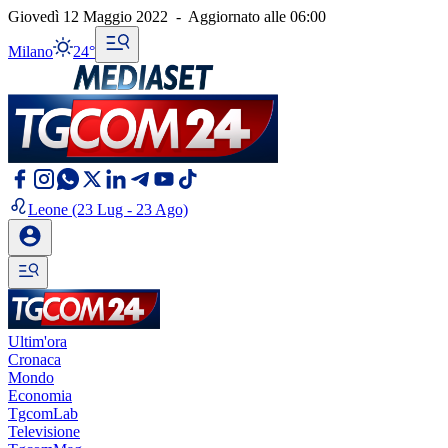
Giovedì 12 Maggio 2022
-
Aggiornato alle
06:00
Milano
24°
Leone
(23 Lug - 23 Ago)
Ultim'ora
Cronaca
Mondo
Economia
TgcomLab
Televisione