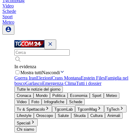
TgcomMag
Video
Schede
Sport
Meteo
In evidenza
Mostra tutti
Nascondi
Guerra Iran
Elezioni
Crans Montana
Epstein Files
Famiglia nel
bosco
Garlasco
Emergenza Clima
Tutti i dossier
Tutte le notizie del giorno
Cronaca
Mondo
Politica
Economia
Sport
Meteo
Video
Foto
Infografiche
Schede
Tv & Spettacolo
TgcomLab
TgcomMag
TgTech
Lifestyle
Oroscopo
Salute
Skuola
Cultura
Animali
Speciali
Chi siamo