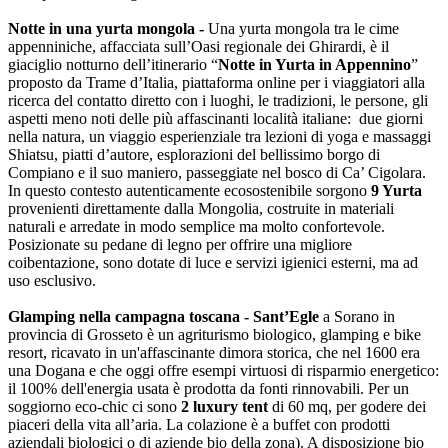
Notte in una yurta mongola -
Una yurta mongola tra le cime
appenniniche, affacciata sull’Oasi regionale dei Ghirardi, è il
giaciglio notturno dell’itinerario “
Notte in Yurta in Appennino
”
proposto da Trame d’Italia, piattaforma online per i viaggiatori alla
ricerca del contatto diretto con i luoghi, le tradizioni, le persone, gli
aspetti meno noti delle più affascinanti località italiane: due giorni
nella natura, un viaggio esperienziale tra lezioni di yoga e massaggi
Shiatsu, piatti d’autore, esplorazioni del bellissimo borgo di
Compiano e il suo maniero, passeggiate nel bosco di Ca’ Cigolara.
In questo contesto autenticamente ecosostenibile sorgono
9 Yurta
provenienti direttamente dalla Mongolia, costruite in materiali
naturali e arredate in modo semplice ma molto confortevole.
Posizionate su pedane di legno per offrire una migliore
coibentazione, sono dotate di luce e servizi igienici esterni, ma ad
uso esclusivo.
Glamping nella campagna toscana - Sant’Egle
a Sorano in
provincia di Grosseto è un agriturismo biologico, glamping e bike
resort, ricavato in un'affascinante dimora storica, che nel 1600 era
una Dogana e che oggi offre esempi virtuosi di risparmio energetico:
il 100% dell'energia usata è prodotta da fonti rinnovabili. Per un
soggiorno eco-chic ci sono
2 luxury tent
di 60 mq, per godere dei
piaceri della vita all’aria. La colazione è a buffet con prodotti
aziendali biologici o di aziende bio della zona). A disposizione bio