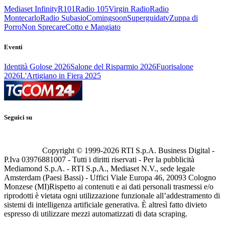
Mediaset Infinity
R101
Radio 105
Virgin Radio
Radio
Montecarlo
Radio Subasio
Comingsoon
Superguidatv
Zuppa di
Porro
Non Sprecare
Cotto e Mangiato
Eventi
Identità Golose 2026
Salone del Risparmio 2026
Fuorisalone
2026
L'Artigiano in Fiera 2025
Seguici su
Copyright © 1999-
2026
RTI S.p.A. Business Digital -
P.Iva 03976881007 - Tutti i diritti riservati - Per la pubblicità
Mediamond S.p.A. - RTI S.p.A., Mediaset N.V., sede legale
Amsterdam (Paesi Bassi) - Uffici Viale Europa 46, 20093 Cologno
Monzese (MI)
Rispetto ai contenuti e ai dati personali trasmessi e/o
riprodotti è vietata ogni utilizzazione funzionale all’addestramento di
sistemi di intelligenza artificiale generativa. È altresì fatto divieto
espresso di utilizzare mezzi automatizzati di data scraping.