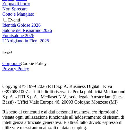
Zuppa di Porro
Non Sprecare
Cotto e Mangiato
Eventi
Identità Golose 2026
Salone del Risparmio 2026
Fuorisalone 2026
L'Artigiano in Fiera 2025
Legal
Corporate
Cookie Policy
Privacy Policy
Copyright © 1999-
2026
RTI S.p.A. Business Digital - P.Iva
03976881007 - Tutti i diritti riservati - Per la pubblicità Mediamond
S.p.A. - RTI S.p.A., Mediaset N.V., sede legale Amsterdam (Paesi
Bassi) - Uffici Viale Europa 46, 20093 Cologno Monzese (MI)
Rispetto ai contenuti e ai dati personali trasmessi e/o riprodotti è
vietata ogni utilizzazione funzionale all’addestramento di sistemi di
intelligenza artificiale generativa. È altresì fatto divieto espresso di
utilizzare mezzi automatizzati di data scraping.