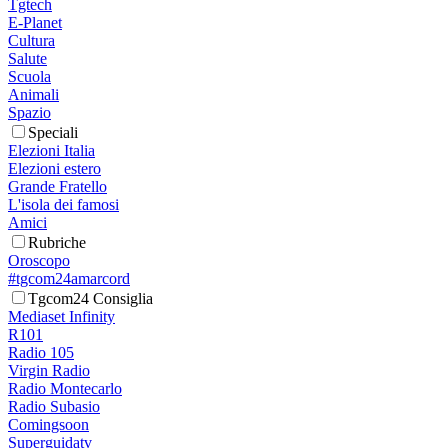
Tgtech
E-Planet
Cultura
Salute
Scuola
Animali
Spazio
Speciali
Elezioni Italia
Elezioni estero
Grande Fratello
L'isola dei famosi
Amici
Rubriche
Oroscopo
#tgcom24amarcord
Tgcom24 Consiglia
Mediaset Infinity
R101
Radio 105
Virgin Radio
Radio Montecarlo
Radio Subasio
Comingsoon
Superguidatv