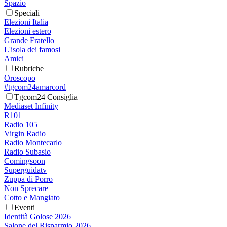
Spazio
Speciali
Elezioni Italia
Elezioni estero
Grande Fratello
L'isola dei famosi
Amici
Rubriche
Oroscopo
#tgcom24amarcord
Tgcom24 Consiglia
Mediaset Infinity
R101
Radio 105
Virgin Radio
Radio Montecarlo
Radio Subasio
Comingsoon
Superguidatv
Zuppa di Porro
Non Sprecare
Cotto e Mangiato
Eventi
Identità Golose 2026
Salone del Risparmio 2026