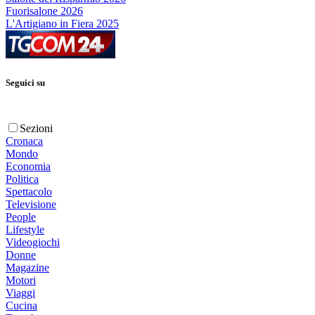
Fuorisalone 2026
L'Artigiano in Fiera 2025
Seguici su
Sezioni
Cronaca
Mondo
Economia
Politica
Spettacolo
Televisione
People
Lifestyle
Videogiochi
Donne
Magazine
Motori
Viaggi
Cucina