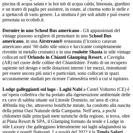
piscina di acqua salata e la hot tub di acqua calda, limonaia, giardino
e un teatro di paglia per assistere, in estate, al cinema sotto le stelle e
a spettacoli di vario genere. La struttura è per soli adulti e può essere
prenotata su ecobnb.it.
Dormire in uno School Bus americano -
Gli appassionati del
vintage possono scegliere di pernottare in uno
School Bus
americano
, in una
Airstream®
restaurata (l’iconico caravan
americano anni ‘60 dallo stile unico e luccicante completamente
rivestito in metallo cromato) o in una
roulotte Shasta
in stile vintage
collocati nell’
Orlando in Chianti Glamping Resort
, a Cavriglia
(AR) nel cuore delle colline del Chiantishire. Frutto di un recupero
sapiente nel design e nelle dotazioni interne i tre mezzi, ristrutturati
per essere ancora più unici e particolari, sono collocati in spazi
accuratamente studiati per ricreare l’atmosfera retrò a cui si ispirano.
Lodge galleggianti sul lago -
Laghi Nabi
a Castel Volturno (CE) è
un’opera collettiva che ha portato alla rigenerazione ambientale delle
ex cave di sabbia situate sul Litorale Domizio, un’area di circa
400mila mq che, attraverso bonifiche mirate, ha condotto alla nascita
della prima Oasi Naturale della Campania. Nell’area, a pochi
chilometri dalle principali mete turistiche della regione, si trova, oltre
al Plana Resort & SPA, il Glamping formato da tende e Lodge in
stile Luxury che galleggiano letteralmente sui laghi adagiandosi su
sponde e pontili fluttuanti. La novità del 2022 è la
Tenda Safari
,