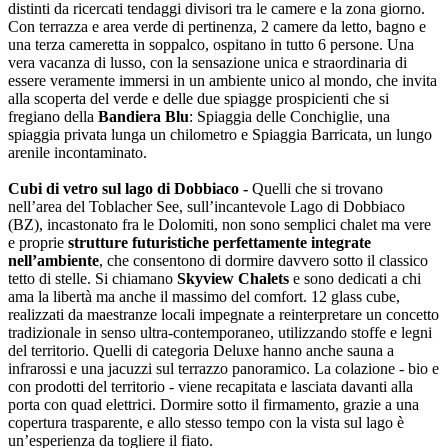
distinti da ricercati tendaggi divisori tra le camere e la zona giorno.
Con terrazza e area verde di pertinenza, 2 camere da letto, bagno e
una terza cameretta in soppalco, ospitano in tutto 6 persone. Una
vera vacanza di lusso, con la sensazione unica e straordinaria di
essere veramente immersi in un ambiente unico al mondo, che invita
alla scoperta del verde e delle due spiagge prospicienti che si
fregiano della
Bandiera Blu
: Spiaggia delle Conchiglie, una
spiaggia privata lunga un chilometro e Spiaggia Barricata, un lungo
arenile incontaminato.
Cubi di vetro sul lago di Dobbiaco -
Quelli che si trovano
nell’area del Toblacher See, sull’incantevole Lago di Dobbiaco
(BZ), incastonato fra le Dolomiti, non sono semplici chalet ma vere
e proprie
strutture futuristiche perfettamente integrate
nell’ambiente
, che consentono di dormire davvero sotto il classico
tetto di stelle. Si chiamano
Skyview Chalets
e sono dedicati a chi
ama la libertà ma anche il massimo del comfort. 12 glass cube,
realizzati da maestranze locali impegnate a reinterpretare un concetto
tradizionale in senso ultra-contemporaneo, utilizzando stoffe e legni
del territorio. Quelli di categoria Deluxe hanno anche sauna a
infrarossi e una jacuzzi sul terrazzo panoramico. La colazione - bio e
con prodotti del territorio - viene recapitata e lasciata davanti alla
porta con quad elettrici. Dormire sotto il firmamento, grazie a una
copertura trasparente, e allo stesso tempo con la vista sul lago è
un’esperienza da togliere il fiato.