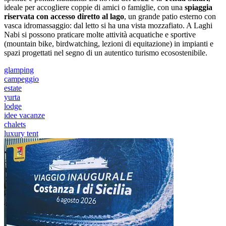
ideale per accogliere coppie di amici o famiglie, con una
spiaggia
riservata con accesso diretto al lago
, un grande patio esterno con
vasca idromassaggio: dal letto si ha una vista mozzafiato. A Laghi
Nabi si possono praticare molte attività acquatiche e sportive
(mountain bike, birdwatching, lezioni di equitazione) in impianti e
spazi progettati nel segno di un autentico turismo ecosostenibile.
glamping
campeggio
estate
yurta
lodge
idee vacanze
chalets
luxury tent