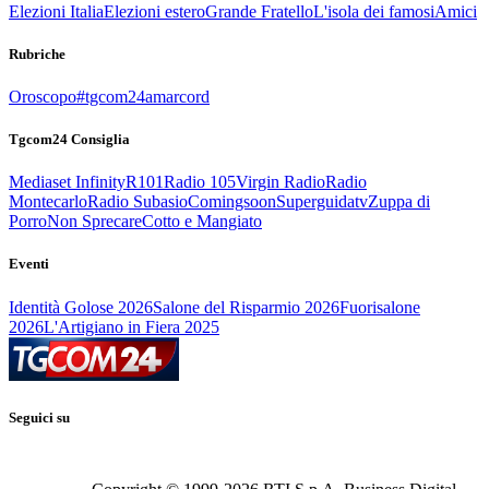
Elezioni Italia
Elezioni estero
Grande Fratello
L'isola dei famosi
Amici
Rubriche
Oroscopo
#tgcom24amarcord
Tgcom24 Consiglia
Mediaset Infinity
R101
Radio 105
Virgin Radio
Radio
Montecarlo
Radio Subasio
Comingsoon
Superguidatv
Zuppa di
Porro
Non Sprecare
Cotto e Mangiato
Eventi
Identità Golose 2026
Salone del Risparmio 2026
Fuorisalone
2026
L'Artigiano in Fiera 2025
Seguici su