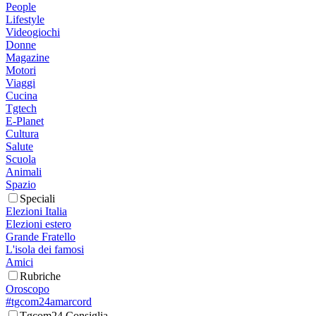
People
Lifestyle
Videogiochi
Donne
Magazine
Motori
Viaggi
Cucina
Tgtech
E-Planet
Cultura
Salute
Scuola
Animali
Spazio
Speciali
Elezioni Italia
Elezioni estero
Grande Fratello
L'isola dei famosi
Amici
Rubriche
Oroscopo
#tgcom24amarcord
Tgcom24 Consiglia