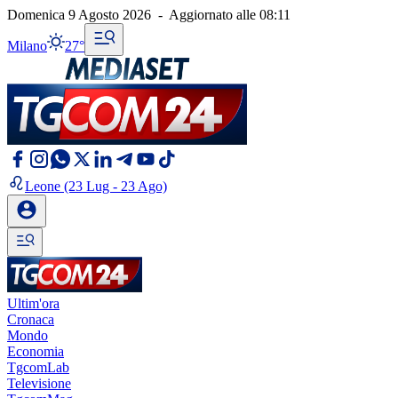
Domenica 9 Agosto 2026
-
Aggiornato alle
08:11
Milano
27°
Leone
(23 Lug - 23 Ago)
Ultim'ora
Cronaca
Mondo
Economia
TgcomLab
Televisione