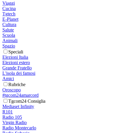
Viaggi
Cucina
Tgtech
E-Planet
Cultura
Salute
Scuola
Animali
Spazio
Speciali
Elezioni Italia
Elezioni estero
Grande Fratello
L'isola dei famosi
Amici
Rubriche
Oroscopo
#tgcom24amarcord
Tgcom24 Consiglia
Mediaset Infinity
R101
Radio 105
Virgin Radio
Radio Montecarlo