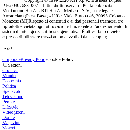
Copyright © 1999-
2026
RTI S.p.A. Business Digital -
P.Iva 03976881007 - Tutti i diritti riservati - Per la pubblicità
Mediamond S.p.A. - RTI S.p.A., Mediaset N.V., sede legale
Amsterdam (Paesi Bassi) - Uffici Viale Europa 46, 20093 Cologno
Monzese (MI)
Rispetto ai contenuti e ai dati personali trasmessi e/o
riprodotti è vietata ogni utilizzazione funzionale all’addestramento di
sistemi di intelligenza artificiale generativa. È altresì fatto divieto
espresso di utilizzare mezzi automatizzati di data scraping.
Legal
Corporate
Privacy Policy
Cookie Policy
Sezioni
Cronaca
Mondo
Economia
Politica
Spettacolo
Televisione
People
Lifestyle
Videogiochi
Donne
Magazine
Motori