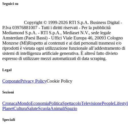
Seguici su
Copyright © 1999-
2026
RTI S.p.A. Business Digital -
P.Iva 03976881007 - Tutti i diritti riservati - Per la pubblicità
Mediamond S.p.A. - RTI S.p.A., Mediaset N.V., sede legale
Amsterdam (Paesi Bassi) - Uffici Viale Europa 46, 20093 Cologno
Monzese (MI)
Rispetto ai contenuti e ai dati personali trasmessi e/o
riprodotti è vietata ogni utilizzazione funzionale all’addestramento di
sistemi di intelligenza artificiale generativa. È altresì fatto divieto
espresso di utilizzare mezzi automatizzati di data scraping.
Legal
Corporate
Privacy Policy
Cookie Policy
Sezioni
Cronaca
Mondo
Economia
Politica
Spettacolo
Televisione
People
Lifestyl
Planet
Cultura
Salute
Scuola
Animali
Spazio
Speciali