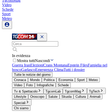
TgcomMag
Video
Schede
Sport
Meteo
In evidenza
Mostra tutti
Nascondi
Guerra Iran
Elezioni
Crans Montana
Epstein Files
Famiglia nel
bosco
Garlasco
Emergenza Clima
Tutti i dossier
Tutte le notizie del giorno
Cronaca
Mondo
Politica
Economia
Sport
Meteo
Video
Foto
Infografiche
Schede
Tv & Spettacolo
TgcomLab
TgcomMag
TgTech
Lifestyle
Oroscopo
Salute
Skuola
Cultura
Animali
Speciali
Chi siamo