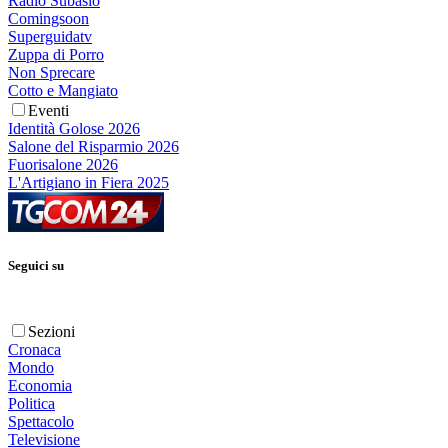
Radio Subasio
Comingsoon
Superguidatv
Zuppa di Porro
Non Sprecare
Cotto e Mangiato
Eventi
Identità Golose 2026
Salone del Risparmio 2026
Fuorisalone 2026
L'Artigiano in Fiera 2025
Seguici su
Sezioni
Cronaca
Mondo
Economia
Politica
Spettacolo
Televisione