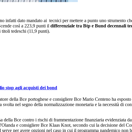
o infatti dato mandato ai tecnici per mettere a punto uno strumento che m
 Scende così a 223,9 punti il
differenziale tra Btp e Bund decennali te
titoli tedeschi (11,9 punti).
lio stop agli acquisti dei bond
atore della Bce portoghese e consigliere Bce Mario Centeno ha esposto 
 svolta nel segno della normalizzazione monetaria e la necessità di cont
sa della Bce contro i rischi di frammentazione finanziaria evidenziata dai
Olanda e consigliere Bce Klaas Knot, secondo cui la decisione del Con
ead serve per avere opzioni nel caso in cui il programma pandemico non b