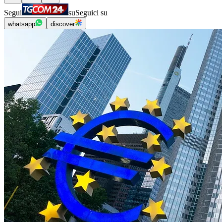
Segui
su
Seguici su
whatsapp
discover