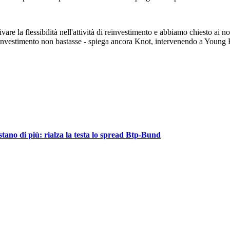
are la flessibilità nell'attività di reinvestimento e abbiamo chiesto ai n
investimento non bastasse - spiega ancora Knot, intervenendo a Young Fac
tano di più: rialza la testa lo spread Btp-Bund