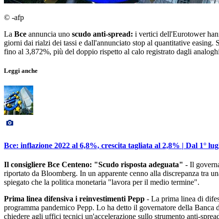
© -afp
La
Bce
annuncia uno
scudo anti-spread:
i vertici dell'Eurotower hann
giorni dai rialzi dei tassi e dall'annunciato stop al quantitative easing.
fino al 3,872%, più del doppio rispetto al calo registrato dagli analoghi 
Leggi anche
Bce: inflazione 2022 al 6,8%, crescita tagliata al 2,8% | Dal 1° lug
Il consigliere Bce Centeno: "Scudo risposta adeguata"
- Il govern
riportato da Bloomberg. In un apparente cenno alla discrepanza tra una
spiegato che la politica monetaria "lavora per il medio termine".
Prima linea difensiva i reinvestimenti Pepp
- La prima linea di dife
programma pandemico Pepp. Lo ha detto il governatore della Banca d'
chiedere agli uffici tecnici un'accelerazione sullo strumento anti-spr