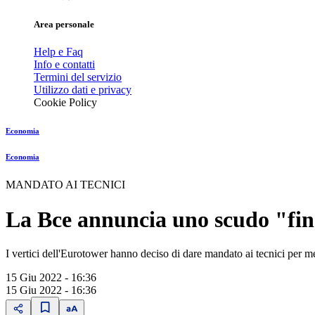
Area personale
Help e Faq
Info e contatti
Termini del servizio
Utilizzo dati e privacy
Cookie Policy
Economia
Economia
MANDATO AI TECNICI
La Bce annuncia uno scudo "fina
I vertici dell'Eurotower hanno deciso di dare mandato ai tecnici per met
15 Giu 2022 - 16:36
15 Giu 2022 - 16:36