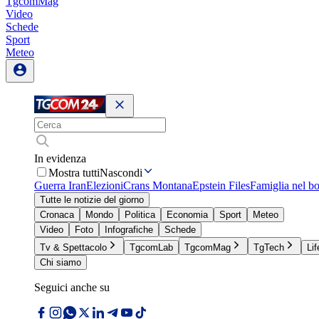
TgcomMag
Video
Schede
Sport
Meteo
In evidenza
Mostra tutti
Nascondi
Guerra Iran
Elezioni
Crans Montana
Epstein Files
Famiglia nel b
Tutte le notizie del giorno
Cronaca
Mondo
Politica
Economia
Sport
Meteo
Video
Foto
Infografiche
Schede
Tv & Spettacolo
TgcomLab
TgcomMag
TgTech
Lif
Chi siamo
Seguici anche su