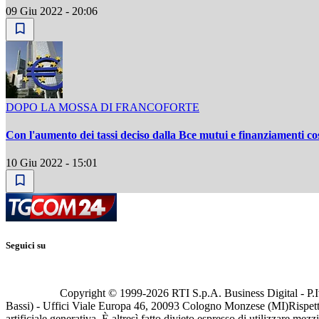
09 Giu 2022 - 20:06
DOPO LA MOSSA DI FRANCOFORTE
Con l'aumento dei tassi deciso dalla Bce mutui e finanziamenti cos
10 Giu 2022 - 15:01
Seguici su
Copyright © 1999-
2026
RTI S.p.A. Business Digital - P.I
Bassi) - Uffici Viale Europa 46, 20093 Cologno Monzese (MI)
Rispett
artificiale generativa. È altresì fatto divieto espresso di utilizzare mez