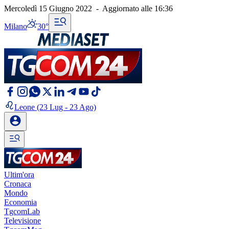
Mercoledì 15 Giugno 2022
-
Aggiornato alle
16:36
Milano
30°
Leone
(23 Lug - 23 Ago)
Ultim'ora
Cronaca
Mondo
Economia
TgcomLab
Televisione