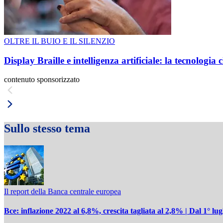
OLTRE IL BUIO E IL SILENZIO
Display Braille e intelligenza artificiale: la tecnologi
contenuto sponsorizzato
Sullo stesso tema
Il report della Banca centrale europea
Bce: inflazione 2022 al 6,8%, crescita tagliata al 2,8% | Dal 1° lug