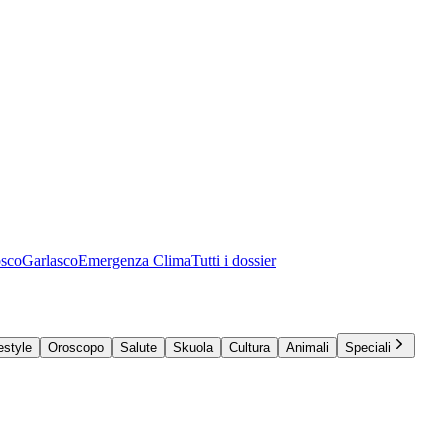
osco
Garlasco
Emergenza Clima
Tutti i dossier
estyle
Oroscopo
Salute
Skuola
Cultura
Animali
Speciali