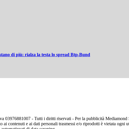
tano di più: rialza la testa lo spread Btp-Bund
va 03976881007 - Tutti i diritti riservati - Per la pubblicità Mediamon
o ai contenuti e ai dati personali trasmessi e/o riprodotti è vietata ogni 
zi automatizzati di data scraping.