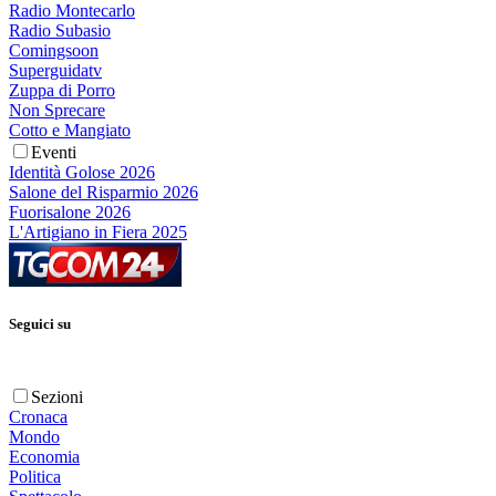
Radio Montecarlo
Radio Subasio
Comingsoon
Superguidatv
Zuppa di Porro
Non Sprecare
Cotto e Mangiato
Eventi
Identità Golose 2026
Salone del Risparmio 2026
Fuorisalone 2026
L'Artigiano in Fiera 2025
Seguici su
Sezioni
Cronaca
Mondo
Economia
Politica