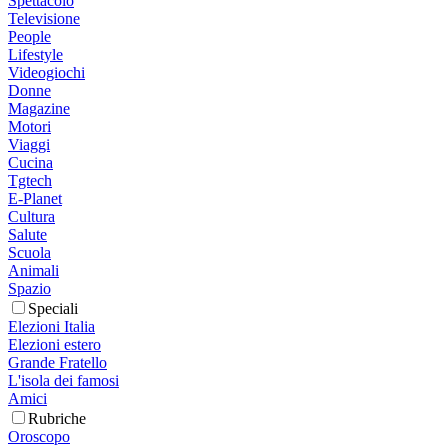
Spettacolo
Televisione
People
Lifestyle
Videogiochi
Donne
Magazine
Motori
Viaggi
Cucina
Tgtech
E-Planet
Cultura
Salute
Scuola
Animali
Spazio
Speciali
Elezioni Italia
Elezioni estero
Grande Fratello
L'isola dei famosi
Amici
Rubriche
Oroscopo