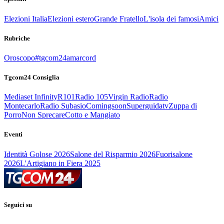
Elezioni Italia
Elezioni estero
Grande Fratello
L'isola dei famosi
Amici
Rubriche
Oroscopo
#tgcom24amarcord
Tgcom24 Consiglia
Mediaset Infinity
R101
Radio 105
Virgin Radio
Radio
Montecarlo
Radio Subasio
Comingsoon
Superguidatv
Zuppa di
Porro
Non Sprecare
Cotto e Mangiato
Eventi
Identità Golose 2026
Salone del Risparmio 2026
Fuorisalone
2026
L'Artigiano in Fiera 2025
Seguici su