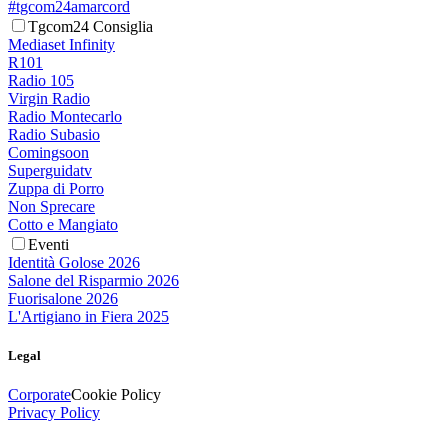
#tgcom24amarcord
Tgcom24 Consiglia
Mediaset Infinity
R101
Radio 105
Virgin Radio
Radio Montecarlo
Radio Subasio
Comingsoon
Superguidatv
Zuppa di Porro
Non Sprecare
Cotto e Mangiato
Eventi
Identità Golose 2026
Salone del Risparmio 2026
Fuorisalone 2026
L'Artigiano in Fiera 2025
Legal
Corporate
Cookie Policy
Privacy Policy