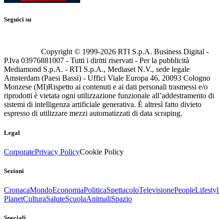
Seguici su
Copyright © 1999-
2026
RTI S.p.A. Business Digital -
P.Iva 03976881007 - Tutti i diritti riservati - Per la pubblicità
Mediamond S.p.A. - RTI S.p.A., Mediaset N.V., sede legale
Amsterdam (Paesi Bassi) - Uffici Viale Europa 46, 20093 Cologno
Monzese (MI)
Rispetto ai contenuti e ai dati personali trasmessi e/o
riprodotti è vietata ogni utilizzazione funzionale all’addestramento di
sistemi di intelligenza artificiale generativa. È altresì fatto divieto
espresso di utilizzare mezzi automatizzati di data scraping.
Legal
Corporate
Privacy Policy
Cookie Policy
Sezioni
Cronaca
Mondo
Economia
Politica
Spettacolo
Televisione
People
Lifestyl
Planet
Cultura
Salute
Scuola
Animali
Spazio
Speciali