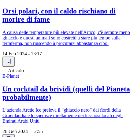
Orsi polari, con il caldo rischiano di
morire di fame
A causa delle temperature più elevate nell'Artico, c'è sempre meno
ghiaccio e questi animali sono costretti a stare più tempo sulla
terraferma, non riuscendo a procurarsi abbastanza cibo
14 Feb 2024 - 13:17
Articolo
E-Planet
Un cocktail da brividi (quelli del Pianeta
probabilmente)
L’azienda Arctic Ice preleva il “ghiaccio nero” dai fiordi della
Groenlandia e lo spedisce direttamente nei lussuosi locali degli
Emirati Arabi Uniti
26 Gen 2024 - 12:55