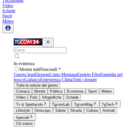
TgcomMag
Video
Schede
Sport
Meteo
In evidenza
Mostra tutti
Nascondi
Guerra Iran
Elezioni
Crans Montana
Epstein Files
Famiglia nel
bosco
Garlasco
Emergenza Clima
Tutti i dossier
Tutte le notizie del giorno
Cronaca
Mondo
Politica
Economia
Sport
Meteo
Video
Foto
Infografiche
Schede
Tv & Spettacolo
TgcomLab
TgcomMag
TgTech
Lifestyle
Oroscopo
Salute
Skuola
Cultura
Animali
Speciali
Chi siamo