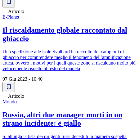
Articolo
E-Planet
Il riscaldamento globale raccontato dal
ghiaccio
Una spedizione alle isole Svalbard ha raccolto dei campioni di
ghiaccio per comprendere meglio il fenomeno dell’amplificazione
artica, ovvero i motivi per i quali queste zone si riscaldano molto più
velocemente rispetto al resto del pianeta
07 Giu 2023 - 10:40
Articolo
Mondo
Russia, altri due manager morti in un
strano incidente: è giallo
Si allunga la lista dei dirigenti russi deceduti in maniera sospetta