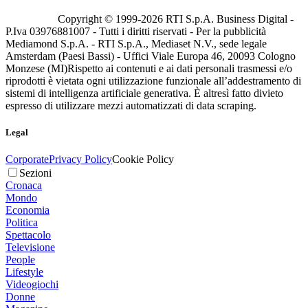
Copyright © 1999-
2026
RTI S.p.A. Business Digital -
P.Iva 03976881007 - Tutti i diritti riservati - Per la pubblicità
Mediamond S.p.A. - RTI S.p.A., Mediaset N.V., sede legale
Amsterdam (Paesi Bassi) - Uffici Viale Europa 46, 20093 Cologno
Monzese (MI)
Rispetto ai contenuti e ai dati personali trasmessi e/o
riprodotti è vietata ogni utilizzazione funzionale all’addestramento di
sistemi di intelligenza artificiale generativa. È altresì fatto divieto
espresso di utilizzare mezzi automatizzati di data scraping.
Legal
Corporate
Privacy Policy
Cookie Policy
Sezioni
Cronaca
Mondo
Economia
Politica
Spettacolo
Televisione
People
Lifestyle
Videogiochi
Donne