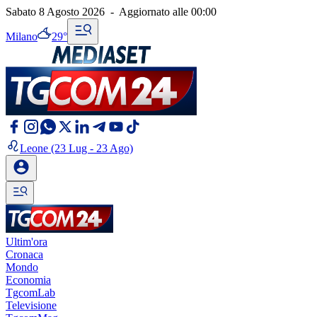
Sabato 8 Agosto 2026
-
Aggiornato alle
00:00
Milano
29°
Leone
(23 Lug - 23 Ago)
Ultim'ora
Cronaca
Mondo
Economia
TgcomLab
Televisione