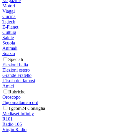
Magazine
Motori
Viaggi
Cucina
Tgtech
E-Planet
Cultura
Salute
Scuola
Animali
Spazio
Speciali
Elezioni Italia
Elezioni estero
Grande Fratello
L'isola dei famosi
Amici
Rubriche
Oroscopo
#tgcom24amarcord
Tgcom24 Consiglia
Mediaset Infinity
R101
Radio 105
Virgin Radio