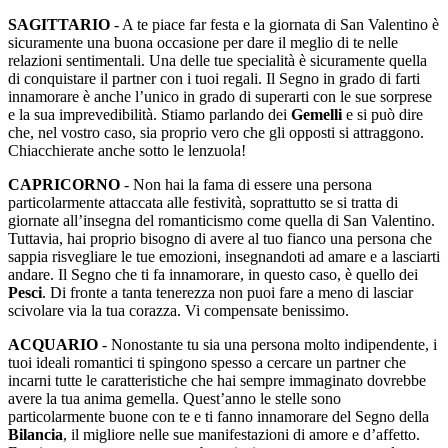
SAGITTARIO
- A te piace far festa e la giornata di San Valentino è
sicuramente una buona occasione per dare il meglio di te nelle
relazioni sentimentali. Una delle tue specialità è sicuramente quella
di conquistare il partner con i tuoi regali. Il Segno in grado di farti
innamorare è anche l’unico in grado di superarti con le sue sorprese
e la sua imprevedibilità. Stiamo parlando dei
Gemelli
e si può dire
che, nel vostro caso, sia proprio vero che gli opposti si attraggono.
Chiacchierate anche sotto le lenzuola!
CAPRICORNO
- Non hai la fama di essere una persona
particolarmente attaccata alle festività, soprattutto se si tratta di
giornate all’insegna del romanticismo come quella di San Valentino.
Tuttavia, hai proprio bisogno di avere al tuo fianco una persona che
sappia risvegliare le tue emozioni, insegnandoti ad amare e a lasciarti
andare. Il Segno che ti fa innamorare, in questo caso, è quello dei
Pesci
. Di fronte a tanta tenerezza non puoi fare a meno di lasciar
scivolare via la tua corazza. Vi compensate benissimo.
ACQUARIO
- Nonostante tu sia una persona molto indipendente, i
tuoi ideali romantici ti spingono spesso a cercare un partner che
incarni tutte le caratteristiche che hai sempre immaginato dovrebbe
avere la tua anima gemella. Quest’anno le stelle sono
particolarmente buone con te e ti fanno innamorare del Segno della
Bilancia
, il migliore nelle sue manifestazioni di amore e d’affetto.