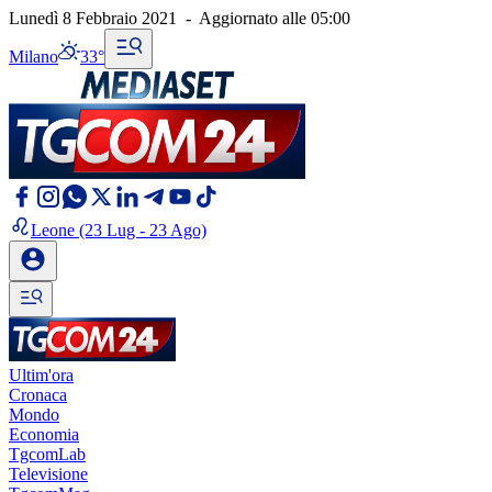
Lunedì 8 Febbraio 2021
-
Aggiornato alle
05:00
Milano
33°
Leone
(23 Lug - 23 Ago)
Ultim'ora
Cronaca
Mondo
Economia
TgcomLab
Televisione