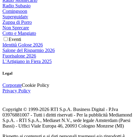
Radio Montecarlo
Radio Subasio
Comingsoon
Superguidatv
Zuppa di Porro
Non Sprecare
Cotto e Mangiato
Eventi
Identità Golose 2026
Salone del Risparmio 2026
Fuorisalone 2026
L'Artigiano in Fiera 2025
Legal
Corporate
Cookie Policy
Privacy Policy
Copyright © 1999-
2026
RTI S.p.A. Business Digital - P.Iva
03976881007 - Tutti i diritti riservati - Per la pubblicità Mediamond
S.p.A. - RTI S.p.A., Mediaset N.V., sede legale Amsterdam (Paesi
Bassi) - Uffici Viale Europa 46, 20093 Cologno Monzese (MI)
Rispetto ai contenuti e ai dati personali trasmessi e/o riprodotti è