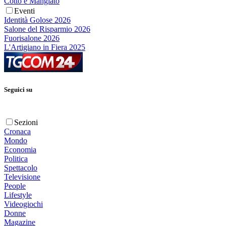
Cotto e Mangiato
Eventi
Identità Golose 2026
Salone del Risparmio 2026
Fuorisalone 2026
L'Artigiano in Fiera 2025
Seguici su
Sezioni
Cronaca
Mondo
Economia
Politica
Spettacolo
Televisione
People
Lifestyle
Videogiochi
Donne
Magazine