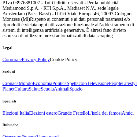
P.Iva 03976881007 - Tutti i diritti riservati - Per la pubblicità
Mediamond S.p.A. - RTI S.p.A., Mediaset N.V., sede legale
Amsterdam (Paesi Bassi) - Uffici Viale Europa 46, 20093 Cologno
Monzese (MI)
Rispetto ai contenuti e ai dati personali trasmessi e/o
riprodotti è vietata ogni utilizzazione funzionale all’addestramento di
sistemi di intelligenza artificiale generativa. È altresì fatto divieto
espresso di utilizzare mezzi automatizzati di data scraping.
Legal
Corporate
Privacy Policy
Cookie Policy
Sezioni
Cronaca
Mondo
Economia
Politica
Spettacolo
Televisione
People
Lifestyl
Planet
Cultura
Salute
Scuola
Animali
Spazio
Speciali
Elezioni Italia
Elezioni estero
Grande Fratello
L'isola dei famosi
Amici
Rubriche
Oroscopo
#tgcom24amarcord