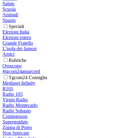
Salute
Scuola
Animali
Spazio
Speciali
Elezioni Italia
Elezioni estero
Grande Fratello
L'isola dei famosi
Amici
Rubriche
Oroscopo
#tgcom24amarcord
Tgcom24 Consiglia
Mediaset Infinity
R101
Radio 105
Virgin Radio
Radio Montecarlo
Radio Subasio
Comingsoon
Superguidatv
Zuppa di Porro
Non Sprecare