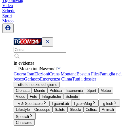
TgcomMag
Video
Schede
Sport
Meteo
In evidenza
Mostra tutti
Nascondi
Guerra Iran
Elezioni
Crans Montana
Epstein Files
Famiglia nel
bosco
Garlasco
Emergenza Clima
Tutti i dossier
Tutte le notizie del giorno
Cronaca
Mondo
Politica
Economia
Sport
Meteo
Video
Foto
Infografiche
Schede
Tv & Spettacolo
TgcomLab
TgcomMag
TgTech
Lifestyle
Oroscopo
Salute
Skuola
Cultura
Animali
Speciali
Chi siamo