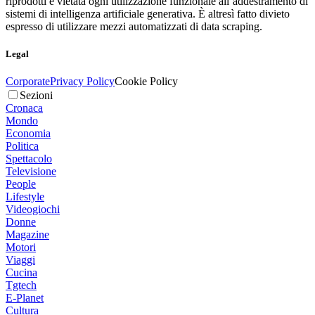
riprodotti è vietata ogni utilizzazione funzionale all’addestramento di
sistemi di intelligenza artificiale generativa. È altresì fatto divieto
espresso di utilizzare mezzi automatizzati di data scraping.
Legal
Corporate
Privacy Policy
Cookie Policy
Sezioni
Cronaca
Mondo
Economia
Politica
Spettacolo
Televisione
People
Lifestyle
Videogiochi
Donne
Magazine
Motori
Viaggi
Cucina
Tgtech
E-Planet
Cultura