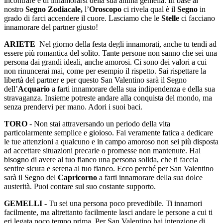
incontrare e di innamorarsi della sua anima gemella. In base al
nostro
Segno Zodiacale,
l’
Oroscopo
ci rivela qual è il
Segno
in
grado di farci accendere il cuore. Lasciamo che le
Stelle
ci facciano
innamorare del partner giusto!
ARIETE
Nel giorno della festa degli innamorati, anche tu tendi ad
essere più romantica del solito. Tante persone non sanno che sei una
persona dai grandi ideali, anche amorosi. Ci sono dei valori a cui
non rinuncerai mai, come per esempio il rispetto. Sai rispettare la
libertà del partner e per questo San Valentino sarà il Segno
dell’
Acquario
a farti innamorare della sua indipendenza e della sua
stravaganza. Insieme potreste andare alla conquista del mondo, ma
senza prendervi per mano. Adori i suoi baci.
TORO
- Non stai attraversando un periodo della vita
particolarmente semplice e gioioso. Fai veramente fatica a dedicare
le tue attenzioni a qualcuno e in campo amoroso non sei più disposta
ad accettare situazioni precarie o promesse non mantenute. Hai
bisogno di avere al tuo fianco una persona solida, che ti faccia
sentire sicura e serena al tuo fianco. Ecco perché per San Valentino
sarà il Segno del
Capricorno
a farti innamorare della sua dolce
austerità. Puoi contare sul suo costante supporto.
GEMELLI
- Tu sei una persona poco prevedibile. Ti innamori
facilmente, ma altrettanto facilmente lasci andare le persone a cui ti
eri legata poco tempo prima. Per San Valentino hai intenzione di