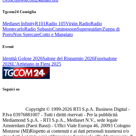
Tgcom24 Consiglia
Mediaset Infinity
R101
Radio 105
Virgin Radio
Radio
Montecarlo
Radio Subasio
Comingsoon
Superguidatv
Zuppa di
Porro
Non Sprecare
Cotto e Mangiato
Eventi
Identità Golose 2026
Salone del Risparmio 2026
Fuorisalone
2026
L'Artigiano in Fiera 2025
Seguici su
Copyright © 1999-
2026
RTI S.p.A. Business Digital -
P.Iva 03976881007 - Tutti i diritti riservati - Per la pubblicità
Mediamond S.p.A. - RTI S.p.A., Mediaset N.V., sede legale
Amsterdam (Paesi Bassi) - Uffici Viale Europa 46, 20093 Cologno
Monzese (MI)
Rispetto ai contenuti e ai dati personali trasmessi e/o