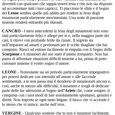
divertirti con qualcuno che sappia tenerti testa e che non sia disposto
ad accontentare tutti i tuoi capricci. Ti piacciono le sfide e il Segno
del
Leone
sembra quello più adatto per rendere la festa degli
innamorati particolarmente movimentata. Una notte di passione
insieme renderà entrambi più rilassati.
CANCRO
- I mesi antecedenti la festa degli innamorati non sono
stati particolarmente felici e allegri per te e, nella maggior parte dei
casi, ti ritrovi con profonde ferite da curare. Il segreto sta
nell’imparare ad amarti e perdonarti per le scelte sbagliate che hai
compiuto. Riesci ad entrare facilmente in empatia con il Segno dello
Scorpione
e ti innamori del suo stato d’animo irrequieto. Non hai
paura di affrontare situazioni difficili insieme a lui, prima di poter
coronare insieme il vostro sogno d’amore.
LEONE
- Nonostante sia un periodo particolarmente impegnativo
per potersi dedicare con intensità all’amore e alle faccende
sentimentali, a te non passa mai il desiderio di innamorarti ancora e,
così, anche in mezzo alle difficoltà, ti innamori e scegli di dedicare
parte delle tue attenzioni al Segno dell
’Ariete
che, come sempre, ti
conquista con i suoi modi di fare assolutamente spontanei, genuini e
diretti. Non importa se ogni tanto litigate: il fuoco che vi accende è
lo stesso che vi unisce, anche nell’eros.
VERGINE
- Qualcuno sostiene che tu non ti innamori facilmente.