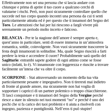
Effettivamente non sei una persona che si lascia andare con
chiunque e prima di aprire il tuo cuore a qualcuno cerchi di
valutarne i rischi. Però, non puoi sicuramente controllare quello che
succede nel tuo corpo quando incontri una persona da cui ti senti
particolarmente attratta ed è per questo che ti innamori del Segno del
Toro
. Le attenzioni che hai per lui riescono a fargli vivere più
serenamente un periodo molto incerto e faticoso.
BILANCIA
- Per te la stagione dell’amore è sempre aperta e,
quest’anno in particolare, senti di essere immersa in un’atmosfera
romantica, sottile, coinvolgente. Non vuoi sicuramente trascorrere la
festa degli innamorati in solitudine. Ma, quale Segno riuscirà a farti
perdere la testa e accendere il cuore? Probabilmente sarà quello del
Sagittario
: entrambi sapete godere di ogni attimo come se fosse
unico (infatti, lo è). Vi innamorate con leggerezza e riuscite a trovare
facilmente un’intesa che va oltre il corpo.
SCORPIONE
- Stai attraversando un momento della tua vita
particolarmente pesante e impegnativo. Non ti tireresti mai indietro
di fronte al grande amore, ma sicuramente non hai voglia di
sopportare i capricci di un partner polemico o troppo chiacchierone.
Ti lasci conquistare e ti innamori del Segno della
Vergine
perché
riesce a stare in silenzio nei tuoi momenti “no” e perché è uno dei
pochi che si fa carico dei tuoi problemi e ti aiuta a risolverli con
ingegno, pazienza e puntigliosità. Nell’eros ti può stupire!