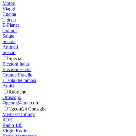
Motori
Viaggi
Cucina
Tgtech
E-Planet
Cultura
Salute
Scuola
Animali
Spazio
Speciali
Elezioni Italia
Elezioni estero
Grande Fratello
L'isola dei famosi
Amici
Rubriche
Oroscopo
#tgcom24amarcord
Tgcom24 Consiglia
Mediaset Infinity
R101
Radio 105
Virgin Radio