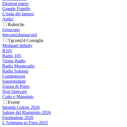
Elezioni estero
Grande Fratello
L'isola dei famosi
Amici
Rubriche
Oroscopo
#tgcom24amarcord
Tgcom24 Consiglia
Mediaset Infinity
R101
Radio 105
Virgin Radio
Radio Montecarlo
Radio Subasio
Comingsoon
Superguidatv
Zuppa di Porro
Non Sprecare
Cotto e Mangiato
Eventi
Identità Golose 2026
Salone del Risparmio 2026
Fuorisalone 2026
L'Artigiano in Fiera 2025