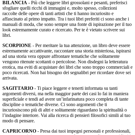
BILANCIA
- Più che leggere libri grossolani e pesanti, preferisci
sfogliare quelli ricchi di immagini e, molto spesso, collezioni
raccolte delle opere di tanti artisti che ti hanno incuriosito e
affascinato al primo impatto. Tra i tuoi libri preferiti ci sono anche i
manuali di moda, che sono sempre una fonte di ispirazione per il tuo
look estremamente curato e ricercato. Per te è vietato scrivere sui
libri.
SCORPIONE
- Per meritare la tua attenzione, un libro deve essere
estremamente accattivante, raccontare una storia misteriosa, ispirarsi
ad una storia vera oppure affrontare tematiche che solitamente
vengono ritenute scottanti o pericolose. Non disdegni la letteratura
erotica, ma eviti di acquistare dei libri che sono troppo commerciali e
poco ricercati. Non hai bisogno dei segnalibri per ricordare dove sei
arrivata.
SAGITTARIO
- Ti piace leggere e tenerti informata su tanti
argomenti diversi, ma nella maggior parte dei casi lo fai in maniera
superficiale e tendi ad avere un’infarinatura poco completa di tante
discipline o tematiche diverse. Ci sono argomenti che ti
incuriosiscono più di altri e solitamente riguardano la spiritualità o
l’indagine interiore. Vai alla ricerca di pensieri filosofici simili al tuo
modo di pensare.
CAPRICORNO
- Presa dai tuoi impegni personali e professionali,