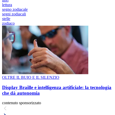
libri
lettura
segno zodiacale
segni zodiacali
stelle
zodiaco
OLTRE IL BUIO E IL SILENZIO
Display Braille e intelligenza artificiale: la tecnologia
che dà autonomia
contenuto sponsorizzato