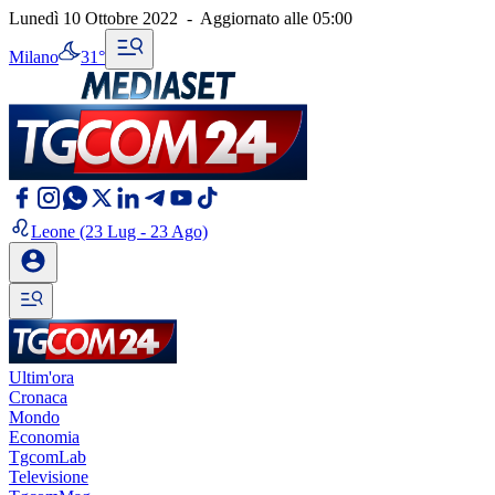
Lunedì 10 Ottobre 2022
-
Aggiornato alle
05:00
Milano
31°
Leone
(23 Lug - 23 Ago)
Ultim'ora
Cronaca
Mondo
Economia
TgcomLab
Televisione