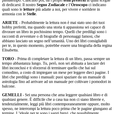
passatempo. Ciascuno poi, ha i propri
temi preferiti
ai quali sceglie
di dedicarsi: Il nostro
Segno Zodiacale
e l’
Oroscopo
ci indicano
quali sono le
letture
più adatte a noi, per vivere e sorridere in
armonia con le
Stelle
.
ARIETE
- Probabilmente la lettura non è mai stato uno dei tuoi
hobby preferiti, ma quando una storia ti appassiona sei capace di
divorare un libro in pochissimo tempo. Quelli che prediligi sono i
racconti di avventure o di biografie di personaggi famosi, che
abbiano lasciato un segno nell’umanità. Uno dei libri consigliabili
per te, in questo momento, potrebbe essere una biografia della regina
Elisabetta.
TORO
- Prima di completare la lettura di un libro, passa sempre un
tempo abbastanza lungo. Tu, però, non sei abituata a lasciare dei
libri inconclusi e ti sforzerai di terminare quello che hai sul
comodino, a costo di impiegare un mese per leggere dieci pagine. I
libri che prediligi sono i manuali: puoi spaziare da un manuale di
astrologia fino ad arrivare ad un manuale per coltivare i pomodori in
balcone.
GEMELLI
- Sei una persona che ama leggere qualsiasi libro e di
qualsiasi genere. È difficile che a casa tua non ci siano librerie e,
tendenzialmente, leggi più libri contemporaneamente oppure, molto
spesso, ne interrompi la lettura poco prima che le pagine giungano al
termine. L’ideale per te sono i saggi brevi, che possibilmente