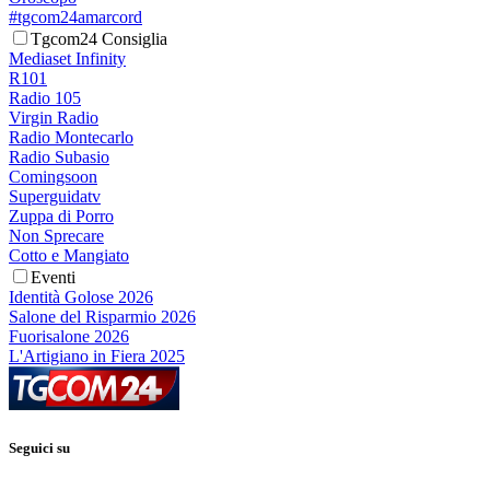
#tgcom24amarcord
Tgcom24 Consiglia
Mediaset Infinity
R101
Radio 105
Virgin Radio
Radio Montecarlo
Radio Subasio
Comingsoon
Superguidatv
Zuppa di Porro
Non Sprecare
Cotto e Mangiato
Eventi
Identità Golose 2026
Salone del Risparmio 2026
Fuorisalone 2026
L'Artigiano in Fiera 2025
Seguici su