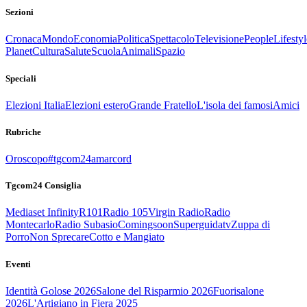
Sezioni
Cronaca
Mondo
Economia
Politica
Spettacolo
Televisione
People
Lifestyl
Planet
Cultura
Salute
Scuola
Animali
Spazio
Speciali
Elezioni Italia
Elezioni estero
Grande Fratello
L'isola dei famosi
Amici
Rubriche
Oroscopo
#tgcom24amarcord
Tgcom24 Consiglia
Mediaset Infinity
R101
Radio 105
Virgin Radio
Radio
Montecarlo
Radio Subasio
Comingsoon
Superguidatv
Zuppa di
Porro
Non Sprecare
Cotto e Mangiato
Eventi
Identità Golose 2026
Salone del Risparmio 2026
Fuorisalone
2026
L'Artigiano in Fiera 2025