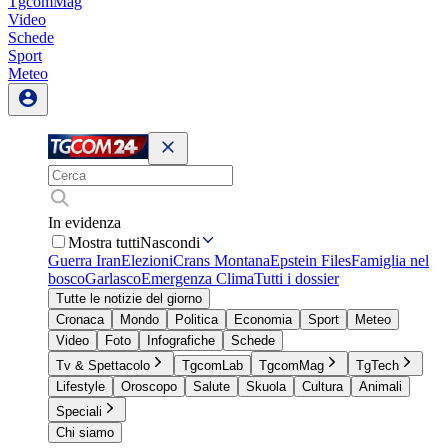
TgcomMag
Video
Schede
Sport
Meteo
In evidenza
Mostra tutti
Nascondi
Guerra Iran
Elezioni
Crans Montana
Epstein Files
Famiglia nel
bosco
Garlasco
Emergenza Clima
Tutti i dossier
Tutte le notizie del giorno
Cronaca
Mondo
Politica
Economia
Sport
Meteo
Video
Foto
Infografiche
Schede
Tv & Spettacolo
TgcomLab
TgcomMag
TgTech
Lifestyle
Oroscopo
Salute
Skuola
Cultura
Animali
Speciali
Chi siamo