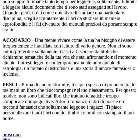
non sempre ti rimane tanto tempo per leggere e, solitamente, ti limiti
a leggere alcuni documenti che ti sono stati assegnati sul lavoro.
Quando, però, ti dai come obiettivo di studiare una particolare
disciplina, scegli accuratamente i libri da studiare in maniera
approfondita e li fai diventare dei manuali preziosi da portare sempre
con te.
ACQUARIO
- Una mente vivace come la tua ha bisogno di essere
frequentemente innaffiata con letture di vario genere. Non ci sono
autori preferiti e solitamente ti lasci affascinare da titoli che
richiamino tematiche della tua vita che stai affrontando nel momento
attuale. Potresti leggere contemporaneamente un manuale di
astrologia, un trattato di astrofisica e una storia d’amore fantasiosa o
melensa.
PESCI
- Prima di andare dormire, ti capita spesso di prendere tra le
tue mani un libro che ti accompagni nel tuo rilassamento. Per questo
motivo, non sono indicati libri che trattino tematiche troppo
complicate o impegnative. Adori i romanzi, i libri di poesie o i
racconti fantastici che solitamente leggono i ragazzi. Ti piace
personalizzare i tuoi libri con dei timbri colorati con stampato il tuo
nome.
oroscopo