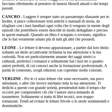
facciano riferimento al pensiero di famosi filosofi attuali o dei tempi
passati.
CANCRO
- Leggere è sempre stato un passatempo rilassante per te.
Inoltre, ti piace collezionare testi antichi o manuali di storia, da
sfogliare con i tuoi familiari ogni volta che ti vengono in mente degli
episodi che potrebbero essere descritti in modo dettagliato e preciso
in questi manuali. Quando un libro è sciupato o rovinato, significa
che lo hai veramente amato più di tutti gli altri che possiedi.
LEONE
- Le letture ti devono appassionare, a partire dal loro titolo:
soltanto un titolo accattivante richiama la tua attenzione e la tua
curiosità. Non sei particolarmente amante dei saggi storici o
culturali, preferisci i romanzi e solitamente hai i tuoi tre o quattro
autori preferiti, di cui conosci anche la formazione professionale. A
parità di contenuto, scegli edizioni con copertine molto colorate.
VERGINE
- Per te ci sono letture che sono necessarie, ma poco
stimolanti, e altre che invece meritano tutta la tua attenzione. Ti
dedichi a queste con grande serietà, prendendoti tutto il tempo che
occorre per comprendere ciò che l’autore stava tentando di
trasmettere. Solitamente si tratta di libri tecnici, non troppo
romanzati. Tendi ad evitare le letture frivole o le storie sentimentali e
drammatiche.