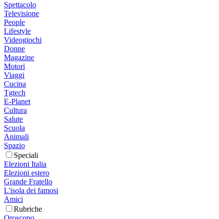
Spettacolo
Televisione
People
Lifestyle
Videogiochi
Donne
Magazine
Motori
Viaggi
Cucina
Tgtech
E-Planet
Cultura
Salute
Scuola
Animali
Spazio
Speciali
Elezioni Italia
Elezioni estero
Grande Fratello
L'isola dei famosi
Amici
Rubriche
Oroscopo