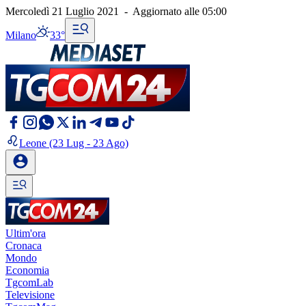
Mercoledì 21 Luglio 2021
-
Aggiornato alle
05:00
Milano
33°
Leone
(23 Lug - 23 Ago)
Ultim'ora
Cronaca
Mondo
Economia
TgcomLab
Televisione