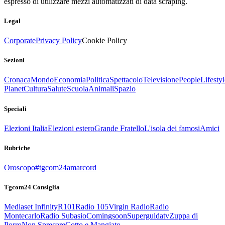
espresso di utilizzare mezzi automatizzati di data scraping.
Legal
Corporate
Privacy Policy
Cookie Policy
Sezioni
Cronaca
Mondo
Economia
Politica
Spettacolo
Televisione
People
Lifestyl
Planet
Cultura
Salute
Scuola
Animali
Spazio
Speciali
Elezioni Italia
Elezioni estero
Grande Fratello
L'isola dei famosi
Amici
Rubriche
Oroscopo
#tgcom24amarcord
Tgcom24 Consiglia
Mediaset Infinity
R101
Radio 105
Virgin Radio
Radio
Montecarlo
Radio Subasio
Comingsoon
Superguidatv
Zuppa di
Porro
Non Sprecare
Cotto e Mangiato