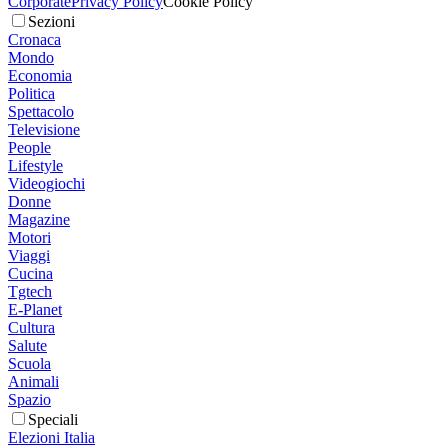
Corporate
Privacy Policy
Cookie Policy
Sezioni
Cronaca
Mondo
Economia
Politica
Spettacolo
Televisione
People
Lifestyle
Videogiochi
Donne
Magazine
Motori
Viaggi
Cucina
Tgtech
E-Planet
Cultura
Salute
Scuola
Animali
Spazio
Speciali
Elezioni Italia