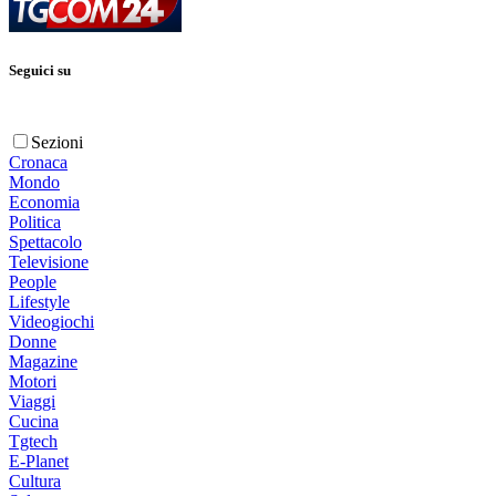
Seguici su
Sezioni
Cronaca
Mondo
Economia
Politica
Spettacolo
Televisione
People
Lifestyle
Videogiochi
Donne
Magazine
Motori
Viaggi
Cucina
Tgtech
E-Planet
Cultura