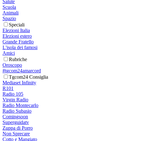
Salute
Scuola
Animali
Spazio
Speciali
Elezioni Italia
Elezioni estero
Grande Fratello
L'isola dei famosi
Amici
Rubriche
Oroscopo
#tgcom24amarcord
Tgcom24 Consiglia
Mediaset Infinity
R101
Radio 105
Virgin Radio
Radio Montecarlo
Radio Subasio
Comingsoon
Superguidatv
Zuppa di Porro
Non Sprecare
Cotto e Mangiato