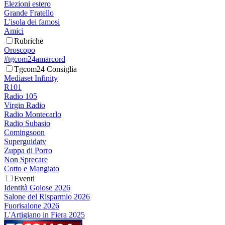
Elezioni estero
Grande Fratello
L'isola dei famosi
Amici
Rubriche
Oroscopo
#tgcom24amarcord
Tgcom24 Consiglia
Mediaset Infinity
R101
Radio 105
Virgin Radio
Radio Montecarlo
Radio Subasio
Comingsoon
Superguidatv
Zuppa di Porro
Non Sprecare
Cotto e Mangiato
Eventi
Identità Golose 2026
Salone del Risparmio 2026
Fuorisalone 2026
L'Artigiano in Fiera 2025