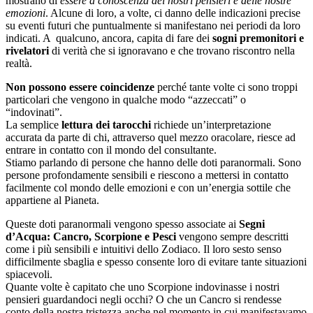
mostrano di
essere a conoscenza dei nostri pensieri e delle nostre
emozioni
. Alcune di loro, a volte, ci danno delle indicazioni precise
su eventi futuri che puntualmente si manifestano nei periodi da loro
indicati. A qualcuno, ancora, capita di fare dei
sogni premonitori e
rivelatori
di verità che si ignoravano e che trovano riscontro nella
realtà.
Non possono essere coincidenze
perché tante volte ci sono troppi
particolari che vengono in qualche modo “azzeccati” o
“indovinati”.
La semplice
lettura dei tarocchi
richiede un’interpretazione
accurata da parte di chi, attraverso quel mezzo oracolare, riesce ad
entrare in contatto con il mondo del consultante.
Stiamo parlando di persone che hanno delle doti paranormali. Sono
persone profondamente sensibili e riescono a mettersi in contatto
facilmente col mondo delle emozioni e con un’energia sottile che
appartiene al Pianeta.
Queste doti paranormali vengono spesso associate ai
Segni
d’Acqua: Cancro, Scorpione e Pesci
vengono sempre descritti
come i più sensibili e intuitivi dello Zodiaco. Il loro sesto senso
difficilmente sbaglia e spesso consente loro di evitare tante situazioni
spiacevoli.
Quante volte è capitato che uno Scorpione indovinasse i nostri
pensieri guardandoci negli occhi? O che un Cancro si rendesse
conto della nostra tristezza anche nel momento in cui manifestavamo