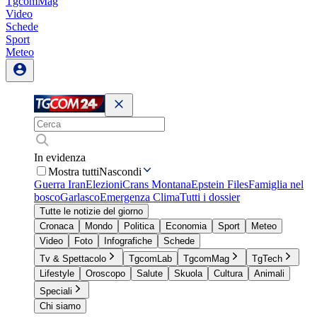
TgcomMag
Video
Schede
Sport
Meteo
In evidenza
Mostra tutti
Nascondi
Guerra Iran
Elezioni
Crans Montana
Epstein Files
Famiglia nel
bosco
Garlasco
Emergenza Clima
Tutti i dossier
Tutte le notizie del giorno
Cronaca
Mondo
Politica
Economia
Sport
Meteo
Video
Foto
Infografiche
Schede
Tv & Spettacolo
TgcomLab
TgcomMag
TgTech
Lifestyle
Oroscopo
Salute
Skuola
Cultura
Animali
Speciali
Chi siamo