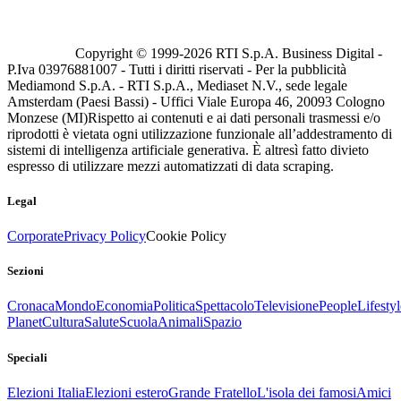
Copyright © 1999-
2026
RTI S.p.A. Business Digital -
P.Iva 03976881007 - Tutti i diritti riservati - Per la pubblicità
Mediamond S.p.A. - RTI S.p.A., Mediaset N.V., sede legale
Amsterdam (Paesi Bassi) - Uffici Viale Europa 46, 20093 Cologno
Monzese (MI)
Rispetto ai contenuti e ai dati personali trasmessi e/o
riprodotti è vietata ogni utilizzazione funzionale all’addestramento di
sistemi di intelligenza artificiale generativa. È altresì fatto divieto
espresso di utilizzare mezzi automatizzati di data scraping.
Legal
Corporate
Privacy Policy
Cookie Policy
Sezioni
Cronaca
Mondo
Economia
Politica
Spettacolo
Televisione
People
Lifestyl
Planet
Cultura
Salute
Scuola
Animali
Spazio
Speciali
Elezioni Italia
Elezioni estero
Grande Fratello
L'isola dei famosi
Amici