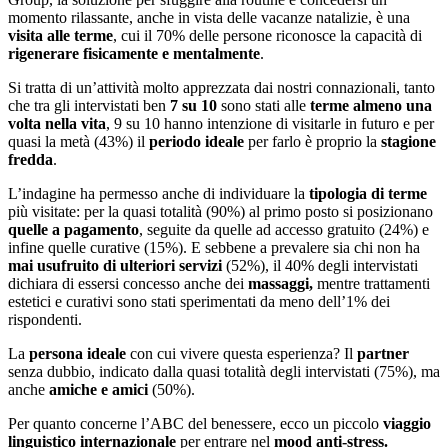
momento rilassante, anche in vista delle vacanze natalizie, è una
visita alle terme
, cui il 70% delle persone riconosce la capacità di
rigenerare fisicamente e mentalmente
.
Si tratta di un’attività molto apprezzata dai nostri connazionali, tanto
che tra gli intervistati ben
7 su 10
sono stati alle
terme
almeno una
volta nella vita
, 9 su 10 hanno intenzione di visitarle in futuro e per
quasi la metà (43%) il
periodo ideale
per farlo è proprio la
stagione
fredda
.
L’indagine ha permesso anche di individuare la
tipologia di terme
più visitate: per la quasi totalità (90%) al primo posto si posizionano
quelle a pagamento
, seguite da quelle ad accesso gratuito (24%) e
infine quelle curative (15%). E sebbene a prevalere sia chi non ha
mai usufruito di ulteriori servizi
(52%), il 40% degli intervistati
dichiara di essersi concesso anche dei
massaggi,
mentre trattamenti
estetici e curativi sono stati sperimentati da meno dell’1% dei
rispondenti.
La
persona ideale
con cui vivere questa esperienza? Il
partner
senza dubbio, indicato dalla quasi totalità degli intervistati (75%), ma
anche
amiche e amici
(50%).
Per quanto concerne l’ABC del benessere, ecco un piccolo
viaggio
linguistico internazionale
per entrare nel
mood anti-stress.