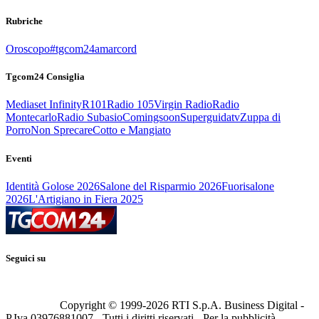
Rubriche
Oroscopo
#tgcom24amarcord
Tgcom24 Consiglia
Mediaset Infinity
R101
Radio 105
Virgin Radio
Radio
Montecarlo
Radio Subasio
Comingsoon
Superguidatv
Zuppa di
Porro
Non Sprecare
Cotto e Mangiato
Eventi
Identità Golose 2026
Salone del Risparmio 2026
Fuorisalone
2026
L'Artigiano in Fiera 2025
Seguici su
Copyright © 1999-
2026
RTI S.p.A. Business Digital -
P.Iva 03976881007 - Tutti i diritti riservati - Per la pubblicità