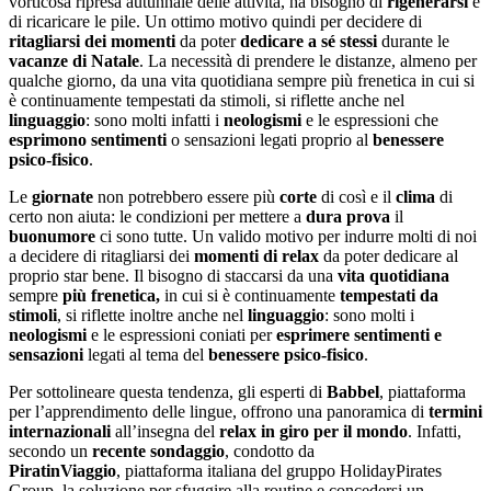
vorticosa ripresa autunnale delle attività, ha bisogno di
rigenerarsi
e
di ricaricare le pile. Un ottimo motivo quindi per decidere di
ritagliarsi dei momenti
da poter
dedicare a sé stessi
durante le
vacanze di Natale
. La necessità di prendere le distanze, almeno per
qualche giorno, da una vita quotidiana sempre più frenetica in cui si
è continuamente tempestati da stimoli, si riflette anche nel
linguaggio
: sono molti infatti i
neologismi
e le espressioni che
esprimono sentimenti
o sensazioni legati proprio al
benessere
psico-fisico
.
Le
giornate
non potrebbero essere più
corte
di così e il
clima
di
certo non aiuta: le condizioni per mettere a
dura prova
il
buonumore
ci sono tutte. Un valido motivo per indurre molti di noi
a decidere di ritagliarsi dei
momenti di relax
da poter dedicare al
proprio star bene. Il bisogno di staccarsi da una
vita quotidiana
sempre
più frenetica,
in cui si è continuamente
tempestati da
stimoli
, si riflette inoltre anche nel
linguaggio
: sono molti i
neologismi
e le espressioni coniati per
esprimere sentimenti e
sensazioni
legati al tema del
benessere psico-fisico
.
Per sottolineare questa tendenza, gli esperti di
Babbel
, piattaforma
per l’apprendimento delle lingue, offrono una panoramica di
termini
internazionali
all’insegna del
relax in giro per il mondo
. Infatti,
secondo un
recente sondaggio
, condotto da
PiratinViaggio
, piattaforma italiana del gruppo HolidayPirates
Group, la soluzione per sfuggire alla routine e concedersi un