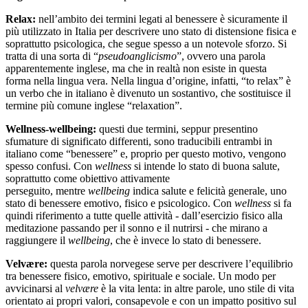
Relax:
nell’ambito dei termini legati al benessere è sicuramente il
più utilizzato in Italia per descrivere uno stato di distensione fisica e
soprattutto psicologica, che segue spesso a un notevole sforzo. Si
tratta di una sorta di “
pseudoanglicismo
”, ovvero una parola
apparentemente inglese, ma che in realtà non esiste in questa
forma nella lingua vera. Nella lingua d’origine, infatti, “to relax” è
un verbo che in italiano è divenuto un sostantivo, che sostituisce il
termine più comune inglese “relaxation”.
Wellness-wellbeing:
questi due termini, seppur presentino
sfumature di significato differenti, sono traducibili entrambi in
italiano come “benessere” e, proprio per questo motivo, vengono
spesso confusi. Con
wellness
si intende lo stato di buona salute,
soprattutto come obiettivo attivamente
perseguito, mentre
wellbeing
indica salute e felicità generale, uno
stato di benessere emotivo, fisico e psicologico. Con
wellness
si fa
quindi riferimento a tutte quelle attività - dall’esercizio fisico alla
meditazione passando per il sonno e il nutrirsi - che mirano a
raggiungere il
wellbeing
, che è invece lo stato di benessere.
Velvære:
questa parola norvegese serve per descrivere l’equilibrio
tra benessere fisico, emotivo, spirituale e sociale. Un modo per
avvicinarsi al
velvære
è la vita lenta: in altre parole, uno stile di vita
orientato ai propri valori, consapevole e con un impatto positivo sul