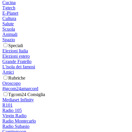
Cucina
Tgtech
E-Planet
Cultura
Salute
Scuola
Animali
Spazio
Speciali
Elezioni Italia
Elezioni estero
Grande Fratello
L'isola dei famosi
Amici
Rubriche
Oroscopo
#tgcom24amarcord
Tgcom24 Consiglia
Mediaset Infinity
R101
Radio 105
Virgin Radio
Radio Montecarlo
Radio Subasio
Comingsoon