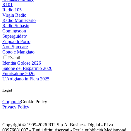
R101
Radio 105
Virgin Radio
Radio Montecarlo
Radio Subasio
Comingsoon
Superguidatv
Zuppa di Porro
Non Sprecare
Cotto e Mangiato
Eventi
Identità Golose 2026
Salone del Risparmio 2026
Fuorisalone 2026
L'Artigiano in Fiera 2025
Legal
Corporate
Cookie Policy
Privacy Policy
Copyright © 1999-
2026
RTI S.p.A. Business Digital - P.Iva
03976881007 - Tutti i diritti riservati - Per la pubblicità Mediamond