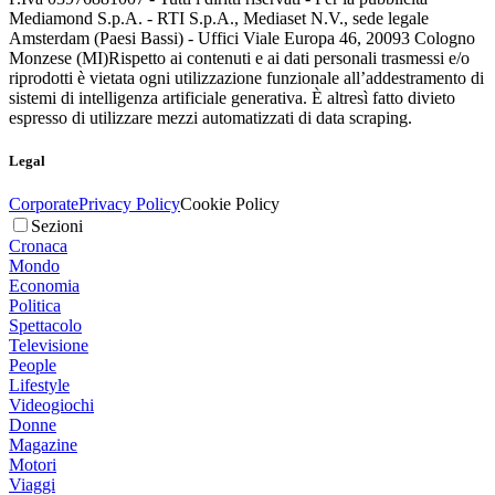
Mediamond S.p.A. - RTI S.p.A., Mediaset N.V., sede legale
Amsterdam (Paesi Bassi) - Uffici Viale Europa 46, 20093 Cologno
Monzese (MI)
Rispetto ai contenuti e ai dati personali trasmessi e/o
riprodotti è vietata ogni utilizzazione funzionale all’addestramento di
sistemi di intelligenza artificiale generativa. È altresì fatto divieto
espresso di utilizzare mezzi automatizzati di data scraping.
Legal
Corporate
Privacy Policy
Cookie Policy
Sezioni
Cronaca
Mondo
Economia
Politica
Spettacolo
Televisione
People
Lifestyle
Videogiochi
Donne
Magazine
Motori
Viaggi