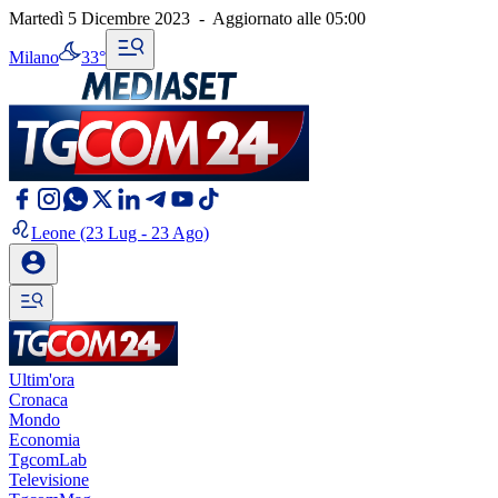
Martedì 5 Dicembre 2023
-
Aggiornato alle
05:00
Milano
33°
Leone
(23 Lug - 23 Ago)
Ultim'ora
Cronaca
Mondo
Economia
TgcomLab
Televisione