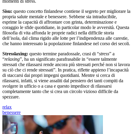
momenti di stress.
Sisu:
questo concetto finlandese contiene il segreto per migliorare la
propria salute mentale e benessere. Sebbene sia intraducibile,
esprime la capacità di affrontare con grinta, determinazione e
coraggio le sfide quotidiane, in particolar modo le avversità. Questa
filosofia di vita affonda le proprie radici nella difficile storia
dell’isola, dal clima rigido alle lotte per l’indipendenza alle carestie,
che hanno interessato la popolazione finlandese nel corso dei secoli.
Stresslaxing:
questo termine paradossale, crasi di “
stress
” a
“
relaxing
”, ha un significato parafrasabile in “essere talmente
stressati che rilassarsi rende ancora più stressati perché non si lavora
su ciò che ci rende stressati”. In pratica, riflette appieno l’incapacità
di staccarsi dai propri impegni quotidiani. Mentre si cerca di
rilassarsi, infatti, si viene assaliti dal pensiero dei tanti compiti da
svolgere in ufficio o a casa e questo impedisce di rilassarsi
completamente tanto che si crea un circolo vizioso difficile da
spezzare.
relax
benessere