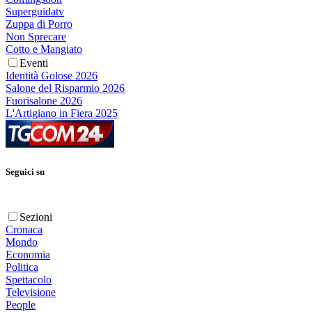
Superguidatv
Zuppa di Porro
Non Sprecare
Cotto e Mangiato
Eventi
Identità Golose 2026
Salone del Risparmio 2026
Fuorisalone 2026
L'Artigiano in Fiera 2025
Seguici su
Sezioni
Cronaca
Mondo
Economia
Politica
Spettacolo
Televisione
People