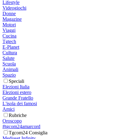
Lifestyle
Videogiochi
Donne
Magazine
Motori
Viaggi
Cucina
Tgtech
E-Planet
Cultura
Salute
Scuola
Animali
Spazio
Speciali
Elezioni Italia
Elezioni estero
Grande Fratello
L'isola dei famosi
Amici
Rubriche
Oroscopo
#tgcom24amarcord
Tgcom24 Consiglia
Mediaset Infinity