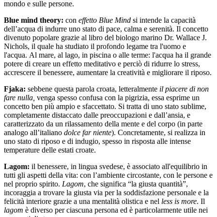
mondo e sulle persone.
Blue mind theory:
con
effetto Blue Mind
si intende la capacità
dell’acqua di indurre uno stato di pace, calma e serenità. Il concetto
divenuto popolare grazie al libro del biologo marino Dr. Wallace J.
Nichols, il quale ha studiato il profondo legame tra l'uomo e
l'acqua. Al mare, al lago, in piscina o alle terme: l'acqua ha il grande
potere di creare un effetto meditativo e perciò di ridurre lo stress,
accrescere il benessere, aumentare la creatività e migliorare il riposo.
Fjaka:
sebbene questa parola croata, letteralmente
il piacere di non
fare nulla,
venga spesso confusa con la pigrizia, essa esprime un
concetto ben più ampio e sfaccettato. Si tratta di uno stato sublime,
completamente distaccato dalle preoccupazioni e dall’ansia, e
caratterizzato da un rilassamento della mente e del corpo (in parte
analogo all’italiano
dolce far niente
). Concretamente, si realizza in
uno stato di riposo e di indugio, spesso in risposta alle intense
temperature delle estati croate.
Lagom:
il benessere, in lingua svedese, è associato all'equilibrio in
tutti gli aspetti della vita: con l’ambiente circostante, con le persone e
nel proprio spirito.
Lagom
, che significa “la giusta quantità”,
incoraggia a trovare la giusta via per la soddisfazione personale e la
felicità interiore grazie a una mentalità olistica e nel
less is more
. Il
lagom
è diverso per ciascuna persona ed è particolarmente utile nei