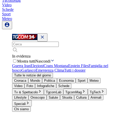
TgcomMag
Video
Schede
Sport
Meteo
In evidenza
Mostra tutti
Nascondi
Guerra Iran
Elezioni
Crans Montana
Epstein Files
Famiglia nel
bosco
Garlasco
Emergenza Clima
Tutti i dossier
Tutte le notizie del giorno
Cronaca
Mondo
Politica
Economia
Sport
Meteo
Video
Foto
Infografiche
Schede
Tv & Spettacolo
TgcomLab
TgcomMag
TgTech
Lifestyle
Oroscopo
Salute
Skuola
Cultura
Animali
Speciali
Chi siamo