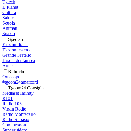
Tgtech
E-Planet
Cultura
Salute
Scuola
Animali
Spazio
Speciali
Elezioni Italia
Elezioni estero
Grande Fratello
L'isola dei famosi
Amici
Rubriche
Oroscopo
#tgcom24amarcord
Tgcom24 Consiglia
Mediaset Infinity
R101
Radio 105
Virgin Radio
Radio Montecarlo
Radio Subasio
Comingsoon
Superguidatv