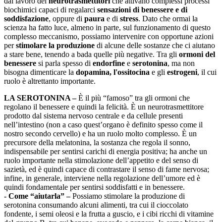
dal lavoro dei
neurotrasmettitori
che attivano complessi processi
biochimici capaci di regalarci
sensazioni di benessere e di
soddisfazione
, oppure di
paura
e di
stress
. Dato che ormai la
scienza ha fatto luce, almeno in parte, sul funzionamento di questo
complesso meccanismo, possiamo intervenire con opportune azioni
per
stimolare la produzione
di alcune delle sostanze che ci aiutano
a stare bene, tenendo a bada quelle più negative. Tra gli
ormoni del
benessere
si parla spesso di
endorfine
e
serotonina
, ma non
bisogna dimenticare la
dopamina, l'ossitocina
e gli
estrogeni
, il cui
ruolo è altrettanto importante.
LA SEROTONINA –
È il più “famoso” tra gli ormoni che
regolano il benessere e quindi la felicità. È un neurotrasmettitore
prodotto dal sistema nervoso centrale e da cellule presenti
nell’intestino (non a caso quest’organo è definito spesso come il
nostro secondo cervello) e ha un ruolo molto complesso. È un
precursore della melatonina, la sostanza che regola il sonno,
indispensabile per sentirsi carichi di energia positiva; ha anche un
ruolo importante nella stimolazione dell’appetito e del senso di
sazietà, ed è quindi capace di contrastare il senso di fame nervosa;
infine, in generale, interviene nella regolazione dell’umore ed è
quindi fondamentale per sentirsi soddisfatti e in benessere.
- Come “aiutarla” –
Possiamo stimolare la produzione di
serotonina consumando alcuni alimenti, tra cui il cioccolato
fondente, i semi oleosi e la frutta a guscio, e i cibi ricchi di vitamine