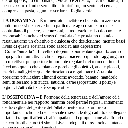
del gruppo B, tra cui banane, avocado e zenzero, la carne bianca, il
pesce azzurro. Può essere utile il triptofano, presente nei cereali,
compresa la pasta, legumi e verdure a foglia verde.
LA DOPAMINA
– È un neurotrasmettitore che entra in azione in
molti processi del cervello: in particolare agisce sulle aree che
controllano il piacere, le emozioni, la motivazione. La dopamina è
responsabile anche del senso di euforia che proviamo quando
raggiungiamo un obiettivo o qualcosa che desideriamo, mentre bassi
livelli di questa sostanza sono associati alla depressione.
- Come “aiutarla” - I livelli di dopamina aumentano quando siamo
impegnati in un’attività che ci regala piacere o quando raggiungiamo
un obiettivo: per questo è importante regalarsi dei momenti in cui
facciamo quello che amiamo e porci degli obiettivi, anche piccoli,
ma dei quali gioire quando riusciamo a raggiungerli. A tavola
possiamo privilegiare alimenti come avocado, banane, mandorle,
semi di sesamo e di zucca, latticini, carne (soprattutto il pollo) e
fagioli. L’attività fisica è sempre utile.
L’OSSITOCINA –
È l’ormone della tenerezza e dell’amore ed è
fondamentale nel rapporto mamma-bebé perché regola l'andamento
del travaglio, del parto e dell’allattamento, ma ha un ruolo
importante anche nella vita sociale e sessuale degli adulti: è collegato
infatti ai rapporti affettivi, all'empatia e alla propensione alla fiducia
nei confronti dei nostri simili. Livelli adeguati di ossitocina aiutano
anche a gestire gli stati ansiosi.