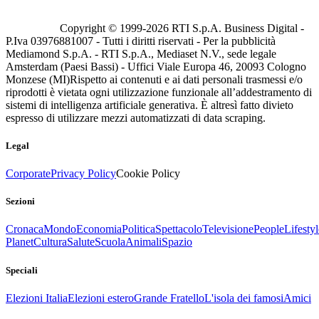
Copyright © 1999-
2026
RTI S.p.A. Business Digital -
P.Iva 03976881007 - Tutti i diritti riservati - Per la pubblicità
Mediamond S.p.A. - RTI S.p.A., Mediaset N.V., sede legale
Amsterdam (Paesi Bassi) - Uffici Viale Europa 46, 20093 Cologno
Monzese (MI)
Rispetto ai contenuti e ai dati personali trasmessi e/o
riprodotti è vietata ogni utilizzazione funzionale all’addestramento di
sistemi di intelligenza artificiale generativa. È altresì fatto divieto
espresso di utilizzare mezzi automatizzati di data scraping.
Legal
Corporate
Privacy Policy
Cookie Policy
Sezioni
Cronaca
Mondo
Economia
Politica
Spettacolo
Televisione
People
Lifestyl
Planet
Cultura
Salute
Scuola
Animali
Spazio
Speciali
Elezioni Italia
Elezioni estero
Grande Fratello
L'isola dei famosi
Amici