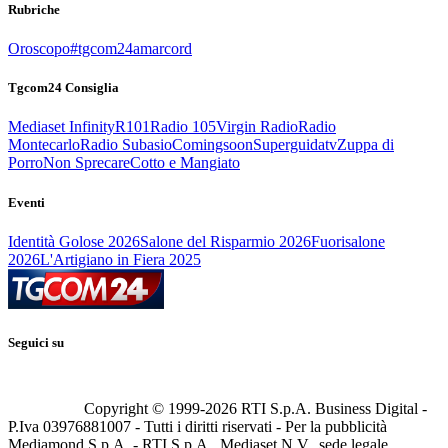
Rubriche
Oroscopo
#tgcom24amarcord
Tgcom24 Consiglia
Mediaset Infinity
R101
Radio 105
Virgin Radio
Radio
Montecarlo
Radio Subasio
Comingsoon
Superguidatv
Zuppa di
Porro
Non Sprecare
Cotto e Mangiato
Eventi
Identità Golose 2026
Salone del Risparmio 2026
Fuorisalone
2026
L'Artigiano in Fiera 2025
Seguici su
Copyright © 1999-
2026
RTI S.p.A. Business Digital -
P.Iva 03976881007 - Tutti i diritti riservati - Per la pubblicità
Mediamond S.p.A. - RTI S.p.A., Mediaset N.V., sede legale