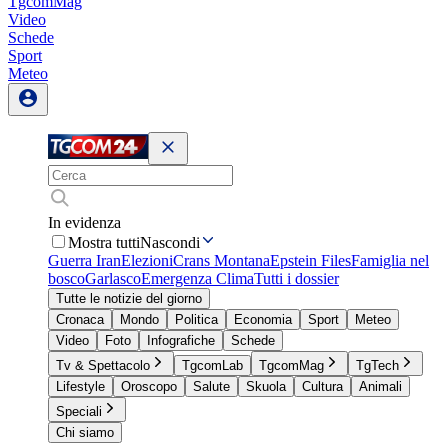
TgcomMag
Video
Schede
Sport
Meteo
In evidenza
Mostra tutti
Nascondi
Guerra Iran
Elezioni
Crans Montana
Epstein Files
Famiglia nel
bosco
Garlasco
Emergenza Clima
Tutti i dossier
Tutte le notizie del giorno
Cronaca
Mondo
Politica
Economia
Sport
Meteo
Video
Foto
Infografiche
Schede
Tv & Spettacolo
TgcomLab
TgcomMag
TgTech
Lifestyle
Oroscopo
Salute
Skuola
Cultura
Animali
Speciali
Chi siamo