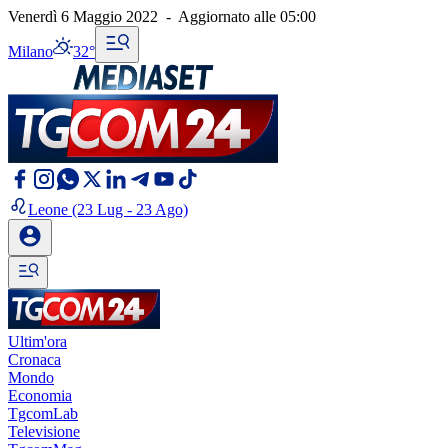
Venerdì 6 Maggio 2022
-
Aggiornato alle
05:00
Milano
32°
Leone
(23 Lug - 23 Ago)
Ultim'ora
Cronaca
Mondo
Economia
TgcomLab
Televisione