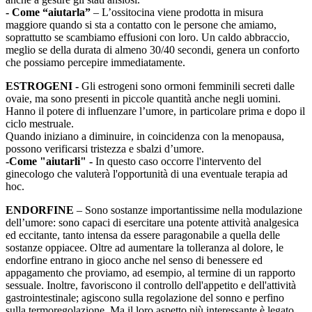
- Come “aiutarla”
– L’ossitocina viene prodotta in misura
maggiore quando si sta a contatto con le persone che amiamo,
soprattutto se scambiamo effusioni con loro. Un caldo abbraccio,
meglio se della durata di almeno 30/40 secondi, genera un conforto
che possiamo percepire immediatamente.
ESTROGENI -
Gli estrogeni sono ormoni femminili secreti dalle
ovaie, ma sono presenti in piccole quantità anche negli uomini.
Hanno il potere di influenzare l’umore, in particolare prima e dopo il
ciclo mestruale.
Quando iniziano a diminuire, in coincidenza con la menopausa,
possono verificarsi tristezza e sbalzi d’umore.
-Come "aiutarli" -
In questo caso occorre l'intervento del
ginecologo che valuterà l'opportunità di una eventuale terapia ad
hoc.
ENDORFINE
– Sono sostanze importantissime nella modulazione
dell’umore: sono capaci di esercitare una potente attività analgesica
ed eccitante, tanto intensa da essere paragonabile a quella delle
sostanze oppiacee. Oltre ad aumentare la tolleranza al dolore, le
endorfine entrano in gioco anche nel senso di benessere ed
appagamento che proviamo, ad esempio, al termine di un rapporto
sessuale. Inoltre, favoriscono il controllo dell'appetito e dell'attività
gastrointestinale; agiscono sulla regolazione del sonno e perfino
sulla termoregolazione. Ma il loro aspetto più interessante è legato