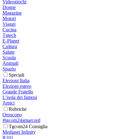
Videogiochi
Donne
Magazine
Motori
Viaggi
Cucina
Tgtech
E-Planet
Cultura
Salute
Scuola
Animali
Spazio
Speciali
Elezioni Italia
Elezioni estero
Grande Fratello
L'isola dei famosi
Amici
Rubriche
Oroscopo
#tgcom24amarcord
Tgcom24 Consiglia
Mediaset Infinity
R101