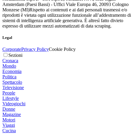
Amsterdam (Paesi Bassi) - Uffici Viale Europa 46, 20093 Cologno
Monzese (MI)
Rispetto ai contenuti e ai dati personali trasmessi e/o
riprodotti è vietata ogni utilizzazione funzionale all’addestramento di
sistemi di intelligenza artificiale generativa. È altresì fatto divieto
espresso di utilizzare mezzi automatizzati di data scraping.
Legal
Corporate
Privacy Policy
Cookie Policy
Sezioni
Cronaca
Mondo
Economia
Politica
Spettacolo
Televisione
People
Lifestyle
Videogiochi
Donne
Magazine
Motori
Viaggi
Cucina