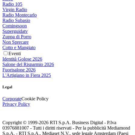
Radio 105
Virgin Radio
Radio Montecarlo
Radio Subasio
Comingsoon
Superguidatv
Zuppa di Porro
Non Sprecare
Cotto e Mangiato
Eventi
Identità Golose 2026
Salone del Risparmio 2026
Fuorisalone 2026
L'Artigiano in Fiera 2025
Legal
Corporate
Cookie Policy
Privacy Policy
Copyright © 1999-
2026
RTI S.p.A. Business Digital - P.Iva
03976881007 - Tutti i diritti riservati - Per la pubblicità Mediamond
S.p.A. - RTI S.p.A., Mediaset N.V., sede legale Amsterdam (Paesi