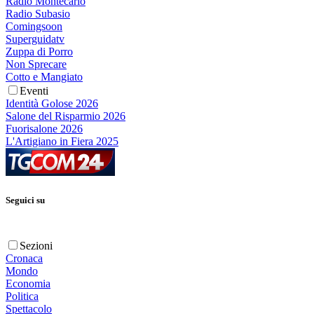
Radio Montecarlo
Radio Subasio
Comingsoon
Superguidatv
Zuppa di Porro
Non Sprecare
Cotto e Mangiato
Eventi
Identità Golose 2026
Salone del Risparmio 2026
Fuorisalone 2026
L'Artigiano in Fiera 2025
Seguici su
Sezioni
Cronaca
Mondo
Economia
Politica
Spettacolo