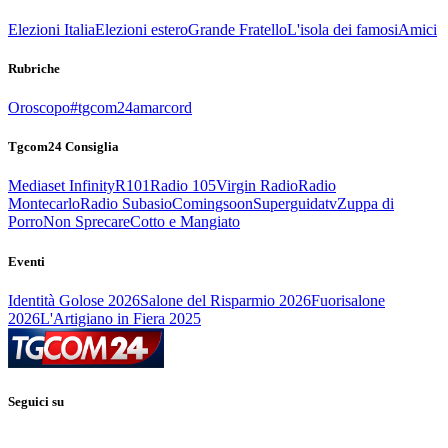
Elezioni Italia
Elezioni estero
Grande Fratello
L'isola dei famosi
Amici
Rubriche
Oroscopo
#tgcom24amarcord
Tgcom24 Consiglia
Mediaset Infinity
R101
Radio 105
Virgin Radio
Radio
Montecarlo
Radio Subasio
Comingsoon
Superguidatv
Zuppa di
Porro
Non Sprecare
Cotto e Mangiato
Eventi
Identità Golose 2026
Salone del Risparmio 2026
Fuorisalone
2026
L'Artigiano in Fiera 2025
Seguici su