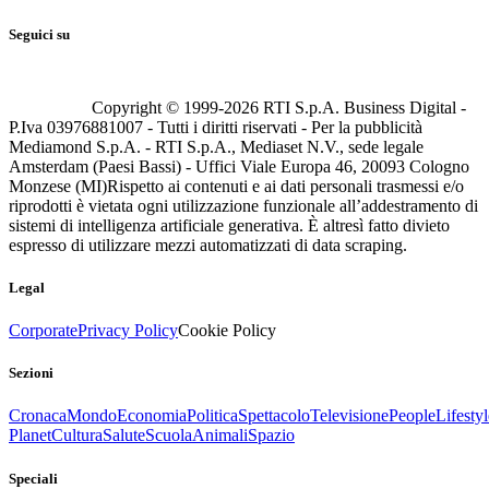
Seguici su
Copyright © 1999-
2026
RTI S.p.A. Business Digital -
P.Iva 03976881007 - Tutti i diritti riservati - Per la pubblicità
Mediamond S.p.A. - RTI S.p.A., Mediaset N.V., sede legale
Amsterdam (Paesi Bassi) - Uffici Viale Europa 46, 20093 Cologno
Monzese (MI)
Rispetto ai contenuti e ai dati personali trasmessi e/o
riprodotti è vietata ogni utilizzazione funzionale all’addestramento di
sistemi di intelligenza artificiale generativa. È altresì fatto divieto
espresso di utilizzare mezzi automatizzati di data scraping.
Legal
Corporate
Privacy Policy
Cookie Policy
Sezioni
Cronaca
Mondo
Economia
Politica
Spettacolo
Televisione
People
Lifestyl
Planet
Cultura
Salute
Scuola
Animali
Spazio
Speciali