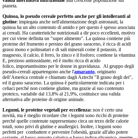
valida alternativa nutrizionale
alla crescente popolazione sul
pianeta.
Quinoa, lo pseudo cereale perfetto anche per gli intolleranti al
glutine
: impiegata anche nell'alimentazione degli astronauti, la
quinoa ha un alto contenuto di amido e per questo è spesso associata
ai cereali. Ha caratteristiche nutrizionali a dir poco eccellenti, motivo
per cui viene definita un "super alimento". La quinoa contiene più
proteine del frumento e persino del grano saraceno, è ricca di acidi
grassi mono e polinsaturi e di sali minerali come il potassio, il
magnesio, il calcio, il ferro, lo zinco e il fosforo; contiene la vitamina
E, prezioso antiossidante, ed è molto ricca di acido
folico, importantissimo per le donne in gravidanza. Al gruppo degli
pseudo-cereali appartengono anche l'
amaranto
, originario
dell’America centrale e chiamato dagli Aztechi "Il grano degli dei",
ed il grano saraceno. La quinoa è particolarmente indicata per i
celiaci perché non contiene glutine, ma grazie al suo contenuto
proteico, variabile dal 13,8% al 21,9%, costituisce una valida
alternativa alle proteine di origine animale.
Legumi, le proteine vegetali per eccellenza:
non è certo una
novità, ma è meglio ricordare che i legumi sono ricchi di proteine
perché quelle contenute rappresentano circa un terzo delle calorie
totali, sono privi di glutine e anallergici. Inoltre, i legumi sono
perfetti per combattere e prevenire l'obesità, grazie all'alto potere
saziante, al basso apporto calorico e basso indice glicemico, mentre