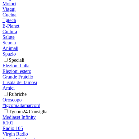
Motori
Viaggi
Cucina
Tgtech
E-Planet
Cultura
Salute
Scuola
Animali
Spazio
Speciali
Elezioni Italia
Elezioni estero
Grande Fratello
L'isola dei famosi
Amici
Rubriche
Oroscopo
#tgcom24amarcord
Tgcom24 Consiglia
Mediaset Infinity
R101
Radio 105
Virgin Radio