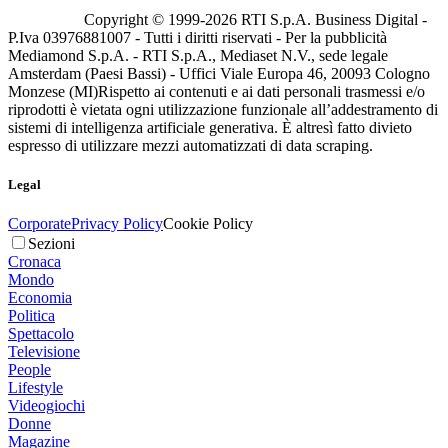
Copyright © 1999-
2026
RTI S.p.A. Business Digital -
P.Iva 03976881007 - Tutti i diritti riservati - Per la pubblicità
Mediamond S.p.A. - RTI S.p.A., Mediaset N.V., sede legale
Amsterdam (Paesi Bassi) - Uffici Viale Europa 46, 20093 Cologno
Monzese (MI)
Rispetto ai contenuti e ai dati personali trasmessi e/o
riprodotti è vietata ogni utilizzazione funzionale all’addestramento di
sistemi di intelligenza artificiale generativa. È altresì fatto divieto
espresso di utilizzare mezzi automatizzati di data scraping.
Legal
Corporate
Privacy Policy
Cookie Policy
Sezioni
Cronaca
Mondo
Economia
Politica
Spettacolo
Televisione
People
Lifestyle
Videogiochi
Donne
Magazine