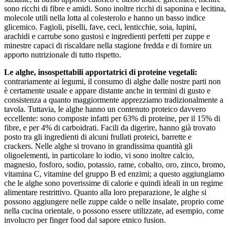
sono ricchi di fibre e amidi. Sono inoltre ricchi di saponina e lecitina,
molecole utili nella lotta al colesterolo e hanno un basso indice
glicemico. Fagioli, piselli, fave, ceci, lenticchie, soia, lupini,
arachidi e carrube sono gustosi e ingredienti perfetti per zuppe e
minestre capaci di riscaldare nella stagione fredda e di fornire un
apporto nutrizionale di tutto rispetto.
Le alghe, insospettabili apportatrici di proteine vegetali:
contrariamente ai legumi, il consumo di alghe dalle nostre parti non
è certamente usuale e appare distante anche in termini di gusto e
consistenza a quanto maggiormente apprezziamo tradizionalmente a
tavola. Tuttavia, le alghe hanno un contenuto proteico davvero
eccellente: sono composte infatti per 63% di proteine, per il 15% di
fibre, e per 4% di carboidrati. Facili da digerire, hanno già trovato
posto tra gli ingredienti di alcuni frullati proteici, barrette e
crackers. Nelle alghe si trovano in grandissima quantità gli
oligoelementi, in particolare lo iodio, vi sono inoltre calcio,
magnesio, fosforo, sodio, potassio, rame, cobalto, oro, zinco, bromo,
vitamina C, vitamine del gruppo B ed enzimi; a questo aggiungiamo
che le alghe sono poverissime di calorie e quindi ideali in un regime
alimentare restrittivo. Quanto alla loro preparazione, le alghe si
possono aggiungere nelle zuppe calde o nelle insalate, proprio come
nella cucina orientale, o possono essere utilizzate, ad esempio, come
involucro per finger food dal sapore etnico fusion.