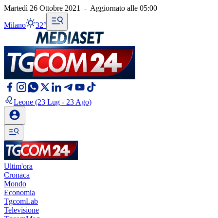
Martedì 26 Ottobre 2021
-
Aggiornato alle
05:00
Milano
32°
Leone
(23 Lug - 23 Ago)
Ultim'ora
Cronaca
Mondo
Economia
TgcomLab
Televisione