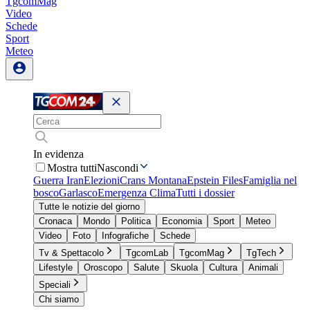
TgcomMag
Video
Schede
Sport
Meteo
In evidenza
Mostra tutti
Nascondi
Guerra Iran
Elezioni
Crans Montana
Epstein Files
Famiglia nel
bosco
Garlasco
Emergenza Clima
Tutti i dossier
Tutte le notizie del giorno
Cronaca
Mondo
Politica
Economia
Sport
Meteo
Video
Foto
Infografiche
Schede
Tv & Spettacolo
TgcomLab
TgcomMag
TgTech
Lifestyle
Oroscopo
Salute
Skuola
Cultura
Animali
Speciali
Chi siamo