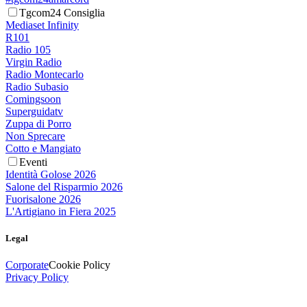
Tgcom24 Consiglia
Mediaset Infinity
R101
Radio 105
Virgin Radio
Radio Montecarlo
Radio Subasio
Comingsoon
Superguidatv
Zuppa di Porro
Non Sprecare
Cotto e Mangiato
Eventi
Identità Golose 2026
Salone del Risparmio 2026
Fuorisalone 2026
L'Artigiano in Fiera 2025
Legal
Corporate
Cookie Policy
Privacy Policy