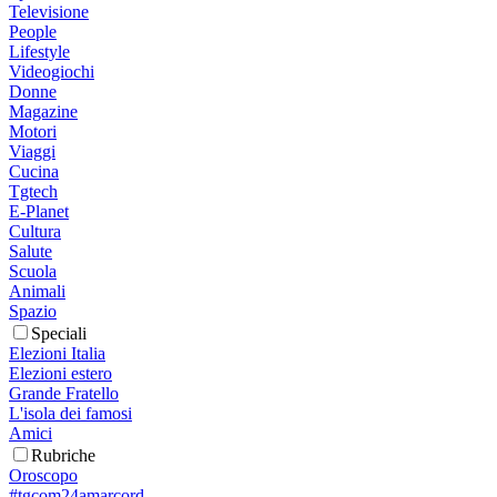
Televisione
People
Lifestyle
Videogiochi
Donne
Magazine
Motori
Viaggi
Cucina
Tgtech
E-Planet
Cultura
Salute
Scuola
Animali
Spazio
Speciali
Elezioni Italia
Elezioni estero
Grande Fratello
L'isola dei famosi
Amici
Rubriche
Oroscopo
#tgcom24amarcord