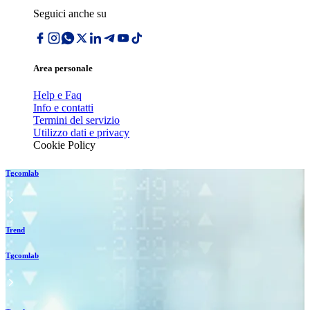
Seguici anche su
Area personale
Help e Faq
Info e contatti
Termini del servizio
Utilizzo dati e privacy
Cookie Policy
Tgcomlab
Trend
Tgcomlab