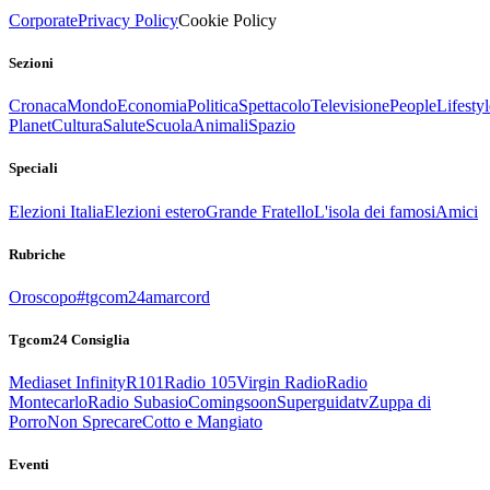
Corporate
Privacy Policy
Cookie Policy
Sezioni
Cronaca
Mondo
Economia
Politica
Spettacolo
Televisione
People
Lifestyl
Planet
Cultura
Salute
Scuola
Animali
Spazio
Speciali
Elezioni Italia
Elezioni estero
Grande Fratello
L'isola dei famosi
Amici
Rubriche
Oroscopo
#tgcom24amarcord
Tgcom24 Consiglia
Mediaset Infinity
R101
Radio 105
Virgin Radio
Radio
Montecarlo
Radio Subasio
Comingsoon
Superguidatv
Zuppa di
Porro
Non Sprecare
Cotto e Mangiato
Eventi