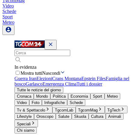
TgcomMag
Video
Schede
Sport
Meteo
In evidenza
Mostra tutti
Nascondi
Guerra Iran
Elezioni
Crans Montana
Epstein Files
Famiglia nel
bosco
Garlasco
Emergenza Clima
Tutti i dossier
Tutte le notizie del giorno
Cronaca
Mondo
Politica
Economia
Sport
Meteo
Video
Foto
Infografiche
Schede
Tv & Spettacolo
TgcomLab
TgcomMag
TgTech
Lifestyle
Oroscopo
Salute
Skuola
Cultura
Animali
Speciali
Chi siamo