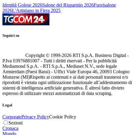
Identità Golose 2026
Salone del Risparmio 2026
Fuorisalone
2026
L'Artigiano in Fiera 2025
Seguici su
Copyright © 1999-
2026
RTI S.p.A. Business Digital -
P.Iva 03976881007 - Tutti i diritti riservati - Per la pubblicità
Mediamond S.p.A. - RTI S.p.A., Mediaset N.V., sede legale
Amsterdam (Paesi Bassi) - Uffici Viale Europa 46, 20093 Cologno
Monzese (MI)
Rispetto ai contenuti e ai dati personali trasmessi e/o
riprodotti è vietata ogni utilizzazione funzionale all’addestramento di
sistemi di intelligenza artificiale generativa. È altresì fatto divieto
espresso di utilizzare mezzi automatizzati di data scraping.
Legal
Corporate
Privacy Policy
Cookie Policy
Sezioni
Cronaca
Mondo