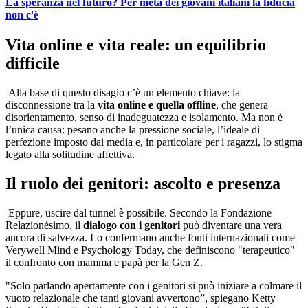
La speranza nel futuro? Per metà dei giovani italiani la fiducia
non c'è
Vita online e vita reale: un equilibrio
difficile
Alla base di questo disagio c’è un elemento chiave: la
disconnessione tra la
vita online e quella offline
, che genera
disorientamento, senso di inadeguatezza e isolamento. Ma non è
l’unica causa: pesano anche la pressione sociale, l’ideale di
perfezione imposto dai media e, in particolare per i ragazzi, lo stigma
legato alla solitudine affettiva.
Il ruolo dei genitori: ascolto e presenza
Eppure, uscire dal tunnel è possibile. Secondo la Fondazione
Relazionésimo, il
dialogo con i genitori
può diventare una vera
ancora di salvezza. Lo confermano anche fonti internazionali come
Verywell Mind e Psychology Today, che definiscono "terapeutico"
il confronto con mamma e papà per la Gen Z.
"Solo parlando apertamente con i genitori si può iniziare a colmare il
vuoto relazionale che tanti giovani avvertono”, spiegano Ketty