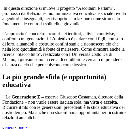
In questa direzione si muove il progetto "Ascoltami-Parlami",
promosso da Relazionésimo: un’iniziativa educativa e sociale rivolta
a genitori e insegnanti, per riscoprire la relazione come strumento
fondamentale contro la solitudine giovanile.
L’approccio è concreto: incontri nei territori, attività condivise,
confronto tra generazioni. L’obiettivo è parlare con i figli, non solo
di loro, aiutandoli a costruire confini sani e a riconoscere ciò che
nella loro quotidianità è fonte di malessere. Come dimostra anche la
ricerca "Stacco tutto", realizzata con l’Università Cattolica di
Milano, i giovani sono in cerca di equilibrio e cercano di prendere
distanza da ciò che percepiscono come tossico.
La più grande sfida (e opportunità)
educativa
"La
Generazione Z
– osserva Giuseppe Castaman, direttore della
Fondazione – non vuole essere lasciata sola, ma
vista
e
accolta
.
Ricucire il filo con le generazioni precedenti è la sfida educativa del
nostro tempo. Ma anche una straordinaria opportunità per ricostruire
relazioni autentiche".
generazione z