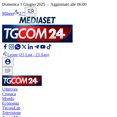
Domenica 1 Giugno 2025
-
Aggiornato alle
06:00
Milano
27°
Leone
(23 Lug - 23 Ago)
Ultim'ora
Cronaca
Mondo
Economia
TgcomLab
Televisione