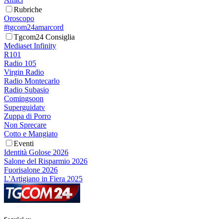
Rubriche
Oroscopo
#tgcom24amarcord
Tgcom24 Consiglia
Mediaset Infinity
R101
Radio 105
Virgin Radio
Radio Montecarlo
Radio Subasio
Comingsoon
Superguidatv
Zuppa di Porro
Non Sprecare
Cotto e Mangiato
Eventi
Identità Golose 2026
Salone del Risparmio 2026
Fuorisalone 2026
L'Artigiano in Fiera 2025