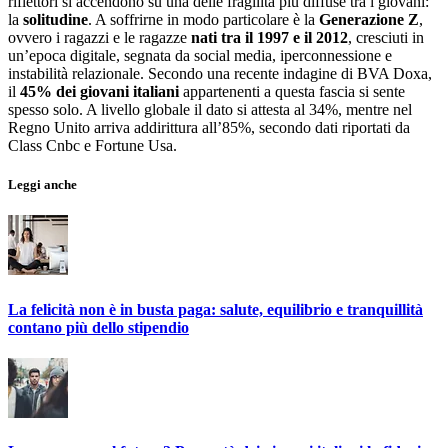
riflettori si accendono su una delle fragilità più diffuse tra i giovani:
la
solitudine
. A soffrirne in modo particolare è la
Generazione Z
,
ovvero i ragazzi e le ragazze
nati tra il 1997 e il 2012
, cresciuti in
un’epoca digitale, segnata da social media, iperconnessione e
instabilità relazionale. Secondo una recente indagine di BVA Doxa,
il
45% dei giovani italiani
appartenenti a questa fascia si sente
spesso solo. A livello globale il dato si attesta al 34%, mentre nel
Regno Unito arriva addirittura all’85%, secondo dati riportati da
Class Cnbc e Fortune Usa.
Leggi anche
La felicità non è in busta paga: salute, equilibrio e tranquillità
contano più dello stipendio