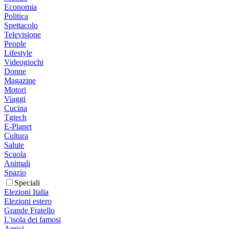
Economia
Politica
Spettacolo
Televisione
People
Lifestyle
Videogiochi
Donne
Magazine
Motori
Viaggi
Cucina
Tgtech
E-Planet
Cultura
Salute
Scuola
Animali
Spazio
Speciali
Elezioni Italia
Elezioni estero
Grande Fratello
L'isola dei famosi
Amici