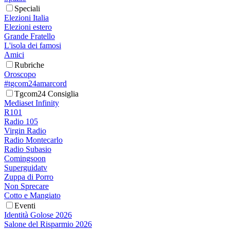
Speciali
Elezioni Italia
Elezioni estero
Grande Fratello
L'isola dei famosi
Amici
Rubriche
Oroscopo
#tgcom24amarcord
Tgcom24 Consiglia
Mediaset Infinity
R101
Radio 105
Virgin Radio
Radio Montecarlo
Radio Subasio
Comingsoon
Superguidatv
Zuppa di Porro
Non Sprecare
Cotto e Mangiato
Eventi
Identità Golose 2026
Salone del Risparmio 2026