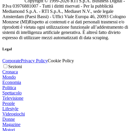
Copyright © 1999-
2026
RTI S.p.A. Business Digital -
P.Iva 03976881007 - Tutti i diritti riservati - Per la pubblicità
Mediamond S.p.A. - RTI S.p.A., Mediaset N.V., sede legale
Amsterdam (Paesi Bassi) - Uffici Viale Europa 46, 20093 Cologno
Monzese (MI)
Rispetto ai contenuti e ai dati personali trasmessi e/o
riprodotti è vietata ogni utilizzazione funzionale all’addestramento di
sistemi di intelligenza artificiale generativa. È altresì fatto divieto
espresso di utilizzare mezzi automatizzati di data scraping.
Legal
Corporate
Privacy Policy
Cookie Policy
Sezioni
Cronaca
Mondo
Economia
Politica
Spettacolo
Televisione
People
Lifestyle
Videogiochi
Donne
Magazine
Motori