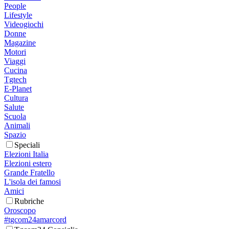
People
Lifestyle
Videogiochi
Donne
Magazine
Motori
Viaggi
Cucina
Tgtech
E-Planet
Cultura
Salute
Scuola
Animali
Spazio
Speciali
Elezioni Italia
Elezioni estero
Grande Fratello
L'isola dei famosi
Amici
Rubriche
Oroscopo
#tgcom24amarcord