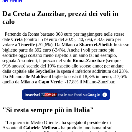
dei rientri
Da Creta a Zanzibar, prezzi dei voli in
calo
Partendo da Roma bastano 308 euro per raggiungere nelle stesse
date
Creta
(contro i 519 euro del 2025, -40,7%), e 323 euro per
volare a
Tenerife
(-52,6%). Da Milano a
Sharm el-Sheikh
lo stesso
biglietto parte da 392 euro (-34%). Anche i voli per mete più
esotiche oggi costano meno rispetto a un anno fa: ad esempio,
segnala Assoutenti, il prezzo del volo
Roma-Zanzibar
(sempre
9/16 agosto) scende del 19% rispetto allo scorso anno; per andare
dalla capitale alle
Seychelles
la spesa è inferiore addirittura del 23%.
Da Milano alle
Maldive
il biglietto costa il 18,3% in meno, -17,6%
quello da Milano a
Capo Verde
, -17,8% il Milano-Zanzibar.
"Si resta sempre più in Italia"
"La guerra in Medio Oriente - ha spiegato il presidente di
Assoutenti
Gabriele Melluso
- ha prodotto uno tsunami sul