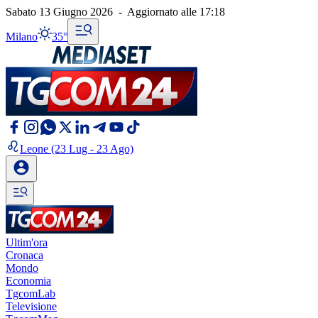
Sabato 13 Giugno 2026
-
Aggiornato alle
17:18
Milano
35°
Leone
(23 Lug - 23 Ago)
Ultim'ora
Cronaca
Mondo
Economia
TgcomLab
Televisione