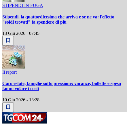
STIPENDI IN FUGA
Stipendi, la quattordicesima che arriva e se ne va: l'effetto
"soldi trovati" fa spendere di più
13 Giu 2026 - 07:45
Il report
Caro estate, famiglie sotto pressione: vacanze, bollette e spesa
fanno volare i costi
10 Giu 2026 - 13:28