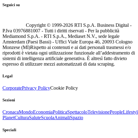
Seguici su
Copyright © 1999-
2026
RTI S.p.A. Business Digital -
P.Iva 03976881007 - Tutti i diritti riservati - Per la pubblicità
Mediamond S.p.A. - RTI S.p.A., Mediaset N.V., sede legale
Amsterdam (Paesi Bassi) - Uffici Viale Europa 46, 20093 Cologno
Monzese (MI)
Rispetto ai contenuti e ai dati personali trasmessi e/o
riprodotti è vietata ogni utilizzazione funzionale all’addestramento di
sistemi di intelligenza artificiale generativa. È altresì fatto divieto
espresso di utilizzare mezzi automatizzati di data scraping.
Legal
Corporate
Privacy Policy
Cookie Policy
Sezioni
Cronaca
Mondo
Economia
Politica
Spettacolo
Televisione
People
Lifestyl
Planet
Cultura
Salute
Scuola
Animali
Spazio
Speciali