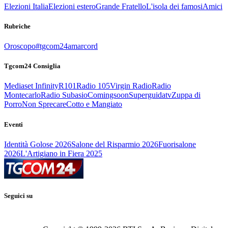
Elezioni Italia
Elezioni estero
Grande Fratello
L'isola dei famosi
Amici
Rubriche
Oroscopo
#tgcom24amarcord
Tgcom24 Consiglia
Mediaset Infinity
R101
Radio 105
Virgin Radio
Radio
Montecarlo
Radio Subasio
Comingsoon
Superguidatv
Zuppa di
Porro
Non Sprecare
Cotto e Mangiato
Eventi
Identità Golose 2026
Salone del Risparmio 2026
Fuorisalone
2026
L'Artigiano in Fiera 2025
Seguici su