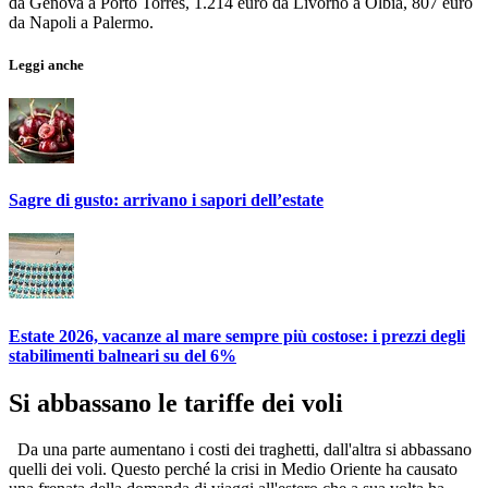
da Genova a Porto Torres, 1.214 euro da Livorno a Olbia, 807 euro
da Napoli a Palermo.
Leggi anche
Sagre di gusto: arrivano i sapori dell’estate
Estate 2026, vacanze al mare sempre più costose: i prezzi degli
stabilimenti balneari su del 6%
Si abbassano le tariffe dei voli
Da una parte aumentano i costi dei traghetti, dall'altra si abbassano
quelli dei voli. Questo perché la crisi in Medio Oriente ha causato