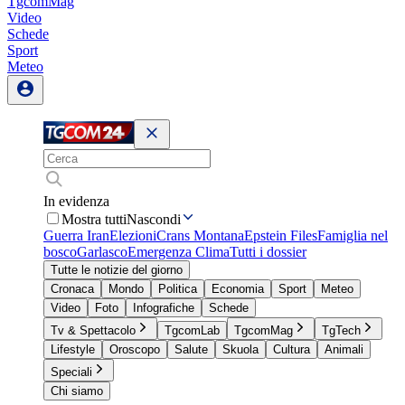
TgcomMag
Video
Schede
Sport
Meteo
In evidenza
Mostra tutti
Nascondi
Guerra Iran
Elezioni
Crans Montana
Epstein Files
Famiglia nel
bosco
Garlasco
Emergenza Clima
Tutti i dossier
Tutte le notizie del giorno
Cronaca
Mondo
Politica
Economia
Sport
Meteo
Video
Foto
Infografiche
Schede
Tv & Spettacolo
TgcomLab
TgcomMag
TgTech
Lifestyle
Oroscopo
Salute
Skuola
Cultura
Animali
Speciali
Chi siamo