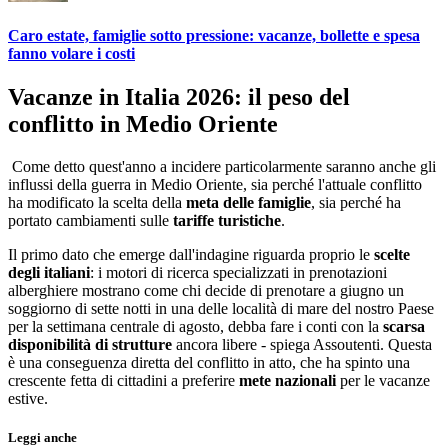
Caro estate, famiglie sotto pressione: vacanze, bollette e spesa
fanno volare i costi
Vacanze in Italia 2026: il peso del
conflitto in Medio Oriente
Come detto quest'anno a incidere particolarmente saranno anche gli
influssi della guerra in Medio Oriente, sia perché l'attuale conflitto
ha modificato la scelta della
meta delle famiglie
, sia perché ha
portato cambiamenti sulle
tariffe turistiche
.
Il primo dato che emerge dall'indagine riguarda proprio le
scelte
degli italiani
: i motori di ricerca specializzati in prenotazioni
alberghiere mostrano come chi decide di prenotare a giugno un
soggiorno di sette notti in una delle località di mare del nostro Paese
per la settimana centrale di agosto, debba fare i conti con la
scarsa
disponibilità di strutture
ancora libere - spiega Assoutenti. Questa
è una conseguenza diretta del conflitto in atto, che ha spinto una
crescente fetta di cittadini a preferire
mete nazionali
per le vacanze
estive.
Leggi anche