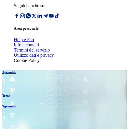
Seguici anche su
Area personale
Help e Faq
Info e contatti
Termini del servizio
Utilizzo dati e privacy
Cookie Policy
Tgcomlab
Trend
Tgcomlab