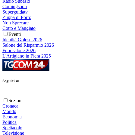
Radio Subasio
Comingsoon
Superguidatv
Zuppa di Porro
Non Sprecare
Cotto e Mangiato
Eventi
Identità Golose 2026
Salone del Risparmio 2026
Fuorisalone 2026
L'Artigiano in Fiera 2025
Seguici su
Sezioni
Cronaca
Mondo
Economia
Politica
Spettacolo
Televisione