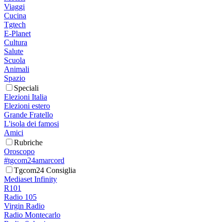
Viaggi
Cucina
Tgtech
E-Planet
Cultura
Salute
Scuola
Animali
Spazio
Speciali
Elezioni Italia
Elezioni estero
Grande Fratello
L'isola dei famosi
Amici
Rubriche
Oroscopo
#tgcom24amarcord
Tgcom24 Consiglia
Mediaset Infinity
R101
Radio 105
Virgin Radio
Radio Montecarlo