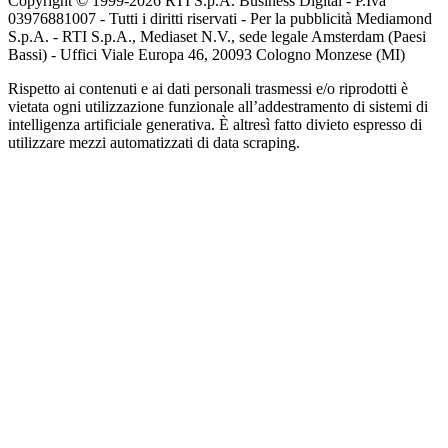
Copyright © 1999-
2026
RTI S.p.A. Business Digital - P.Iva
03976881007 - Tutti i diritti riservati - Per la pubblicità Mediamond
S.p.A. - RTI S.p.A., Mediaset N.V., sede legale Amsterdam (Paesi
Bassi) - Uffici Viale Europa 46, 20093 Cologno Monzese (MI)
Rispetto ai contenuti e ai dati personali trasmessi e/o riprodotti è
vietata ogni utilizzazione funzionale all’addestramento di sistemi di
intelligenza artificiale generativa. È altresì fatto divieto espresso di
utilizzare mezzi automatizzati di data scraping.