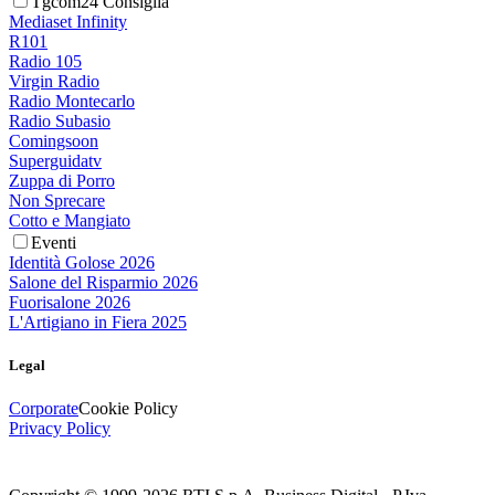
Tgcom24 Consiglia
Mediaset Infinity
R101
Radio 105
Virgin Radio
Radio Montecarlo
Radio Subasio
Comingsoon
Superguidatv
Zuppa di Porro
Non Sprecare
Cotto e Mangiato
Eventi
Identità Golose 2026
Salone del Risparmio 2026
Fuorisalone 2026
L'Artigiano in Fiera 2025
Legal
Corporate
Cookie Policy
Privacy Policy