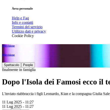
Area personale
Help e Faq
Info e contatti
Termini del servizio
Utilizzo dati e privacy
Cookie Policy
Televisione
Televisione
Spettacolo
People
finalmente in famiglia
Dopo l'Isola dei Famosi ecco il t
L'inviato riabbraccia i figli Leonardo, Kian e la compagna Giulia Sal
11 Lug 2025 - 11:27
11 Lug 2025 - 11:27