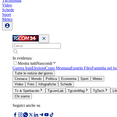
TgcomMag
Video
Schede
Sport
Meteo
In evidenza
Mostra tutti
Nascondi
Guerra Iran
Elezioni
Crans Montana
Epstein Files
Famiglia nel b
Tutte le notizie del giorno
Cronaca
Mondo
Politica
Economia
Sport
Meteo
Video
Foto
Infografiche
Schede
Tv & Spettacolo
TgcomLab
TgcomMag
TgTech
Lif
Chi siamo
Seguici anche su