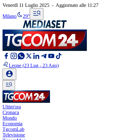
Venerdì 11 Luglio 2025
-
Aggiornato alle
11:27
Milano
29°
Leone
(23 Lug - 23 Ago)
Ultim'ora
Cronaca
Mondo
Economia
TgcomLab
Televisione