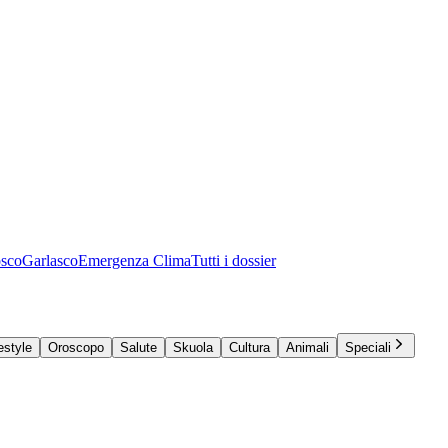
osco
Garlasco
Emergenza Clima
Tutti i dossier
estyle
Oroscopo
Salute
Skuola
Cultura
Animali
Speciali