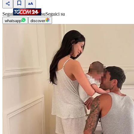
Segui
su
Seguici su
whatsapp
discover