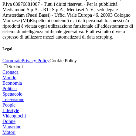
P.Iva 03976881007 - Tutti i diritti riservati - Per la pubblicità
Mediamond S.p.A. - RTI S.p.A., Mediaset N.V., sede legale
Amsterdam (Paesi Bassi) - Uffici Viale Europa 46, 20093 Cologno
Monzese (MI)
Rispetto ai contenuti e ai dati personali trasmessi e/o
riprodotti è vietata ogni utilizzazione funzionale all’addestramento di
sistemi di intelligenza artificiale generativa. È altresì fatto divieto
espresso di utilizzare mezzi automatizzati di data scraping.
Legal
Corporate
Privacy Policy
Cookie Policy
Sezioni
Cronaca
Mondo
Economia
Politica
Spettacolo
Televisione
People
Lifestyle
Videogiochi
Donne
Magazine
Motori