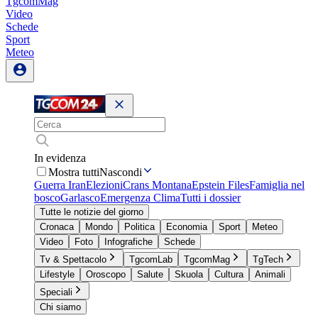
TgcomMag
Video
Schede
Sport
Meteo
In evidenza
Mostra tutti
Nascondi
Guerra Iran
Elezioni
Crans Montana
Epstein Files
Famiglia nel
bosco
Garlasco
Emergenza Clima
Tutti i dossier
Tutte le notizie del giorno
Cronaca
Mondo
Politica
Economia
Sport
Meteo
Video
Foto
Infografiche
Schede
Tv & Spettacolo
TgcomLab
TgcomMag
TgTech
Lifestyle
Oroscopo
Salute
Skuola
Cultura
Animali
Speciali
Chi siamo