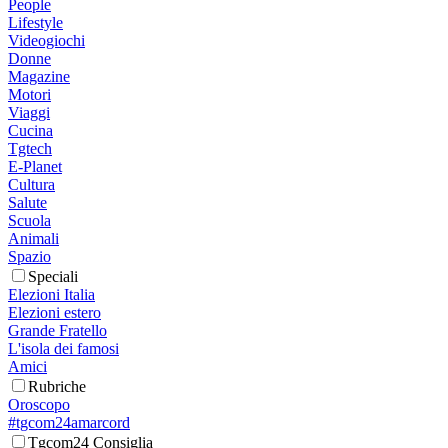
People
Lifestyle
Videogiochi
Donne
Magazine
Motori
Viaggi
Cucina
Tgtech
E-Planet
Cultura
Salute
Scuola
Animali
Spazio
Speciali
Elezioni Italia
Elezioni estero
Grande Fratello
L'isola dei famosi
Amici
Rubriche
Oroscopo
#tgcom24amarcord
Tgcom24 Consiglia