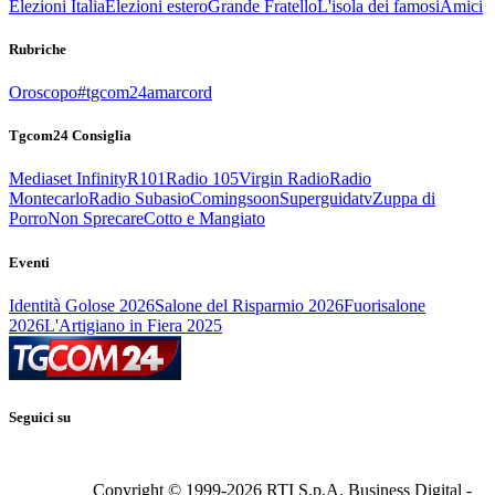
Elezioni Italia
Elezioni estero
Grande Fratello
L'isola dei famosi
Amici
Rubriche
Oroscopo
#tgcom24amarcord
Tgcom24 Consiglia
Mediaset Infinity
R101
Radio 105
Virgin Radio
Radio
Montecarlo
Radio Subasio
Comingsoon
Superguidatv
Zuppa di
Porro
Non Sprecare
Cotto e Mangiato
Eventi
Identità Golose 2026
Salone del Risparmio 2026
Fuorisalone
2026
L'Artigiano in Fiera 2025
Seguici su
Copyright © 1999-
2026
RTI S.p.A. Business Digital -