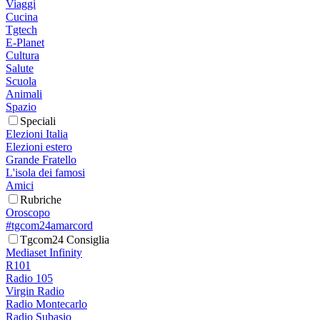
Viaggi
Cucina
Tgtech
E-Planet
Cultura
Salute
Scuola
Animali
Spazio
Speciali
Elezioni Italia
Elezioni estero
Grande Fratello
L'isola dei famosi
Amici
Rubriche
Oroscopo
#tgcom24amarcord
Tgcom24 Consiglia
Mediaset Infinity
R101
Radio 105
Virgin Radio
Radio Montecarlo
Radio Subasio