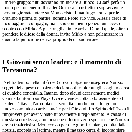
l’intero gruppo: tutti dovranno rinunciare al fuoco. Ci sarà però un
modo per riottenerlo. Il leader Omar sarà costretto a sopravvivere
per due giornate intere su Montecristo. Il naufrago non si perde
d’animo e prima di partire nomina Paolo suo vice. Alessia cerca di
incoraggiare i compagni, ma il suo commento genera un acceso
scontro con Mirko. A placare gli animi è arriva Dino il quale, oltre a
prendere le difese della donna, invita Mirko a non polemizzare in
quanto la punizione deriva proprio da un suo errore.
I Giovani senza leader: è il momento di
Teresanna?
Nel frattempo nella tribù dei Giovani Spadino insegna a Nunzio i
segreti della pesca e insieme decidono di esplorare gli scogli in cerca
di qualche conchiglia. Intanto, dopo alcuni accertamenti medici,
Camila fa ritorno su Playa Uva e viene accolta calorosamente dal
leader. Tuttavia, l'armonia e la serenità non durano a lungo: un
nuovo comunicato arriva anche per i Giovani. Lo Spirito dell’Isola li
rimprovera per aver violato nuovamente il regolamento. A causa di
questa scorrettezza, annuncia che il fuoco verrà spento e che Nunzio
dovrà trasferirsi su Montecristo per due giorni. Chiara, colpita dalla
notizia, scoppia in lacrime, mentre il ragazzo cerca di incoraggiare