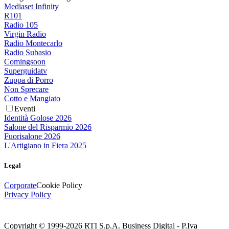
Mediaset Infinity
R101
Radio 105
Virgin Radio
Radio Montecarlo
Radio Subasio
Comingsoon
Superguidatv
Zuppa di Porro
Non Sprecare
Cotto e Mangiato
Eventi
Identità Golose 2026
Salone del Risparmio 2026
Fuorisalone 2026
L'Artigiano in Fiera 2025
Legal
Corporate
Cookie Policy
Privacy Policy
Copyright © 1999-
2026
RTI S.p.A. Business Digital - P.Iva