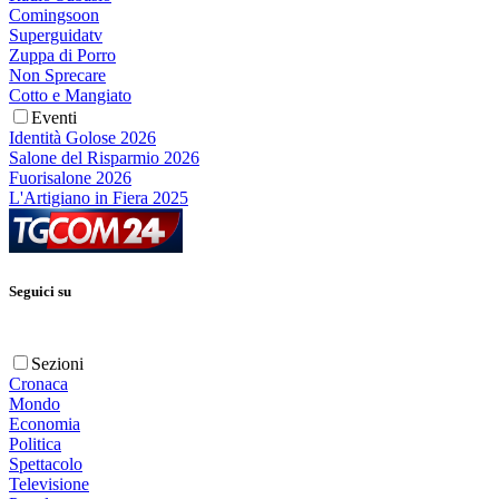
Comingsoon
Superguidatv
Zuppa di Porro
Non Sprecare
Cotto e Mangiato
Eventi
Identità Golose 2026
Salone del Risparmio 2026
Fuorisalone 2026
L'Artigiano in Fiera 2025
Seguici su
Sezioni
Cronaca
Mondo
Economia
Politica
Spettacolo
Televisione