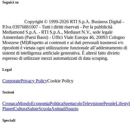
Seguici su
Copyright © 1999-
2026
RTI S.p.A. Business Digital -
P.Iva 03976881007 - Tutti i diritti riservati - Per la pubblicità
Mediamond S.p.A. - RTI S.p.A., Mediaset N.V., sede legale
Amsterdam (Paesi Bassi) - Uffici Viale Europa 46, 20093 Cologno
Monzese (MI)
Rispetto ai contenuti e ai dati personali trasmessi e/o
riprodotti è vietata ogni utilizzazione funzionale all’addestramento di
sistemi di intelligenza artificiale generativa. È altresì fatto divieto
espresso di utilizzare mezzi automatizzati di data scraping.
Legal
Corporate
Privacy Policy
Cookie Policy
Sezioni
Cronaca
Mondo
Economia
Politica
Spettacolo
Televisione
People
Lifestyl
Planet
Cultura
Salute
Scuola
Animali
Spazio
Speciali