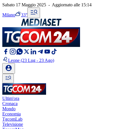
Sabato 17 Maggio 2025
-
Aggiornato alle
15:14
Milano
33°
Leone
(23 Lug - 23 Ago)
Ultim'ora
Cronaca
Mondo
Economia
TgcomLab
Televisione